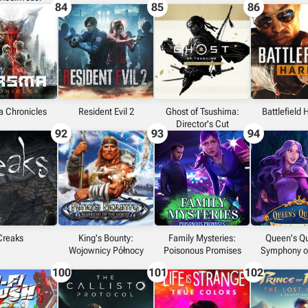
84
85
86
 Chronicles
Resident Evil 2
Ghost of Tsushima:
Battlefield 
Director's Cut
92
93
94
Creaks
King's Bounty:
Family Mysteries:
Queen's Qu
Wojownicy Północy
Poisonous Promises
Symphony o
100
101
102