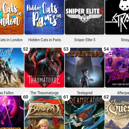
ats in London
Hidden Cats in Paris
Sniper Elite 5
Stra
52
53
54
as Fallen
The Thaumaturge
Teslagrad
Afterpa
60
61
62