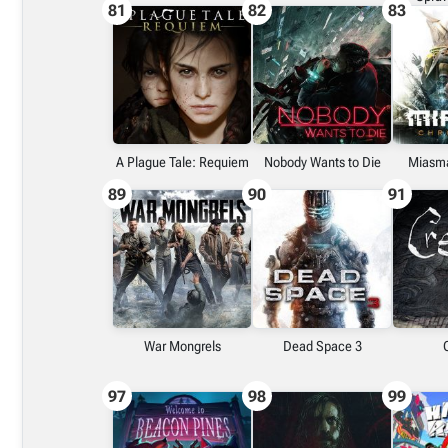
81
82
83
A Plague Tale: Requiem
Nobody Wants to Die
Miasma
89
90
91
War Mongrels
Dead Space 3
97
98
99