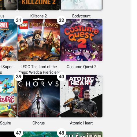
us
Killzone 2
Bodycount
31
32
l Super
LEGO The Lord of the
Costume Quest 2
s
Rings: Władca Pierścieni
39
40
 Squire
Chorus
Atomic Heart
47
48