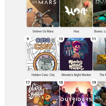
Embed (iframe)
X (Twitter)
Deliver Us Mars
Hoa
Boxes: L
9
10
11
Link do grafiki poziomej
Link do grafiki pionowej
Hidden Cats: City
Mineko's Night Market
The 
17
18
19