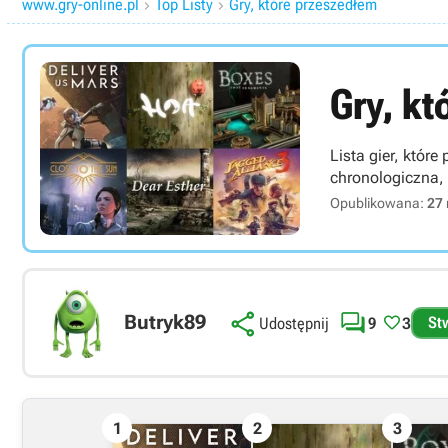
www.gry-online.pl
Top Listy
Gry, które przeszedłem


Gry, k
Lista gier, któr
chronologiczna, 
Opublikowana:
27


Butryk89

St
9
3
Udostępnij
1
2
3
Link bezpośredni