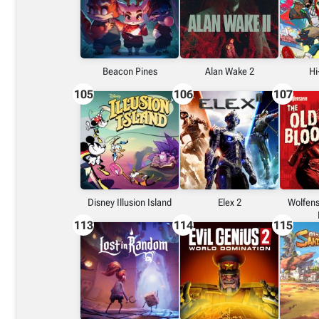
Beacon Pines
Alan Wake 2
Hi
105
106
107
Disney Illusion Island
Elex 2
Wolfens
113
114
115