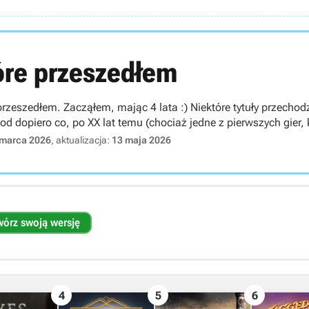
tóre przeszedłem
e przeszedłem. Zacząłem, mając 4 lata :) Niektóre tytuły przecho
od dopiero co, po XX lat temu (chociaż jedne z pierwszych gier,
 marca 2026
, aktualizacja:
13 maja 2026
wórz swoją wersję
4
5
6