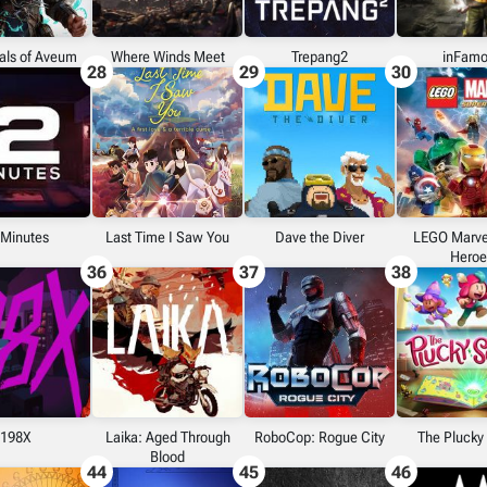
als of Aveum
Where Winds Meet
Trepang2
inFamo
28
29
30
 Minutes
Last Time I Saw You
Dave the Diver
LEGO Marve
Heroe
36
37
38
198X
Laika: Aged Through
RoboCop: Rogue City
The Plucky
Blood
44
45
46