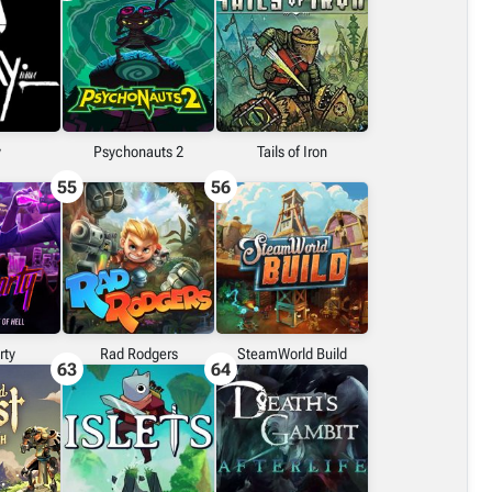
y
Psychonauts 2
Tails of Iron
55
56
rty
Rad Rodgers
SteamWorld Build
63
64