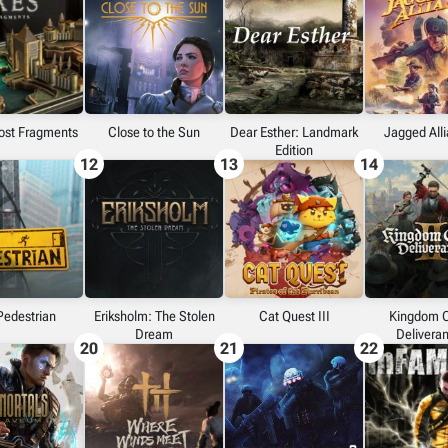
ost Fragments
Close to the Sun
Dear Esther: Landmark
Jagged All
Edition
12
13
14
Pedestrian
Eriksholm: The Stolen
Cat Quest III
Kingdom 
Dream
Delivera
20
21
22