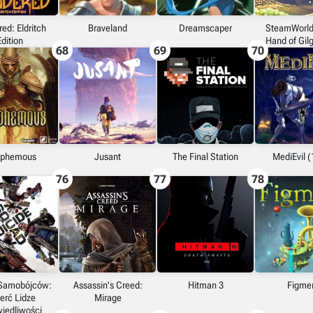
ed: Eldritch
Braveland
Dreamscaper
SteamWorld
Edition
Hand of Gi
68
69
70
sphemous
Jusant
The Final Station
MediEvil 
76
77
78
 Samobójców:
Assassin's Creed:
Hitman 3
Figme
erć Lidze
Mirage
iedliwości