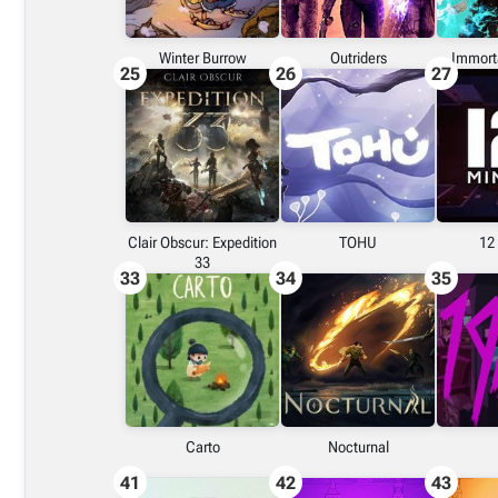
Winter Burrow
Outriders
Immort
25
26
27
Clair Obscur: Expedition
TOHU
12
33
33
34
35
Carto
Nocturnal
41
42
43