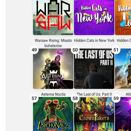
Warsaw Rising: Miasto
Hidden Cats in New York
Hidden C
bohaterów
49
50
51
Aeterna Noctis
The Last of Us: Part II
Atl
57
58
59