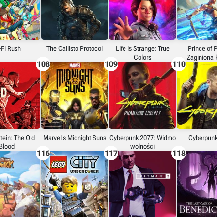
-Fi Rush
The Callisto Protocol
Life is Strange: True
Prince of P
Colors
Zaginiona 
108
109
110
tein: The Old
Marvel's Midnight Suns
Cyberpunk 2077: Widmo
Cyberpunk
Blood
wolności
116
117
118