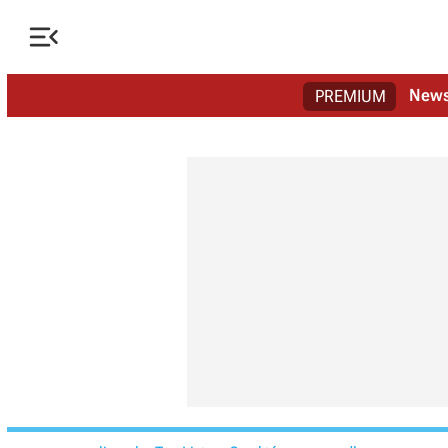

New
PREMIUM