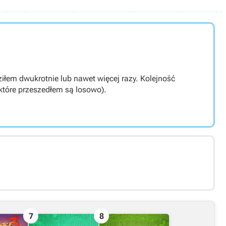
dziłem dwukrotnie lub nawet więcej razy. Kolejność
 które przeszedłem są losowo).
7
8