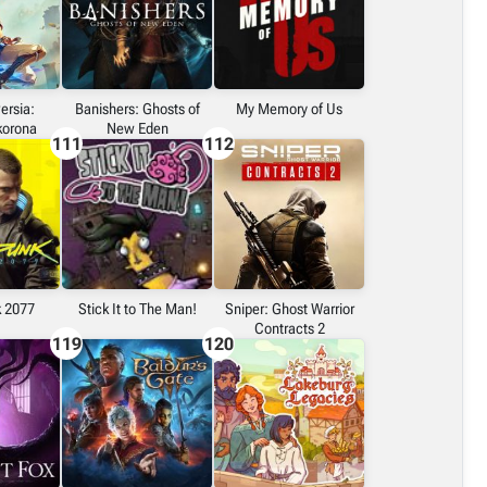
ersia:
Banishers: Ghosts of
My Memory of Us
korona
New Eden
111
112
 2077
Stick It to The Man!
Sniper: Ghost Warrior
Contracts 2
119
120