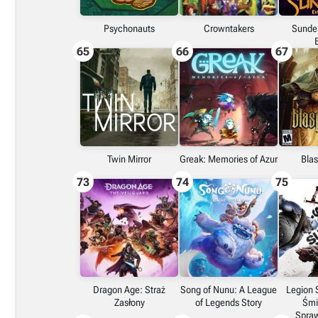
Psychonauts
Crowntakers
Sunder
65
66
67
Twin Mirror
Greak: Memories of Azur
Bla
73
74
75
Dragon Age: Straż
Song of Nunu: A League
Legion
Zasłony
of Legends Story
Śmi
Spraw