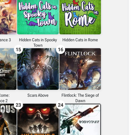
iance 3
Hidden Cats in Spooky
Hidden Cats in Rome
Town
15
16
Come:
Scars Above
Flintlock: The Siege of
nce 2
Dawn
23
24