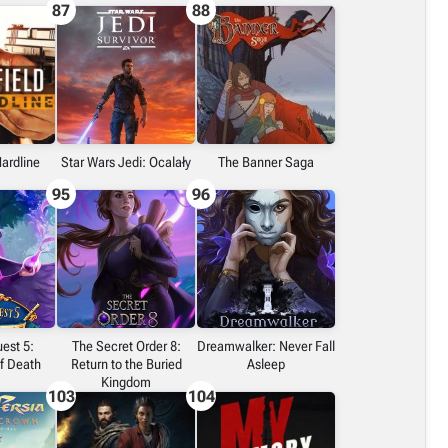
87
88
Hardline
Star Wars Jedi: Ocalały
The Banner Saga
95
96
est 5:
The Secret Order 8:
Dreamwalker: Never Fall
f Death
Return to the Buried
Asleep
Kingdom
103
104