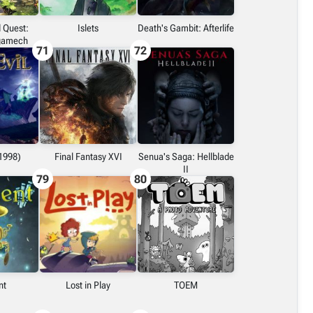
 Quest:
Islets
Death's Gambit: Afterlife
lgamech
71
72
(1998)
Final Fantasy XVI
Senua's Saga: Hellblade
II
79
80
nt
Lost in Play
TOEM