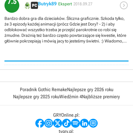
7.5

Butryk89
Ekspert
2018.09.27
Bardzo dobra gra dla dzieciaków. Śliczna graficznie. Szkoda tylko,
że 3 epizody każdej animacji (prócz Gdzie jest Dory? - 2) i aby
odblokować wszystko trzeba je przejść parokrotnie co robi się
żmudne. Drażnią też bardzo często powtarzające się kwestie, które
głównie pokrzepiają i mówią jacy to jesteśmy świetni. :) Wiadomo,
produkcja dla dzieci, ale linii dialogowych mogłoby być więcej. Fajnie
było powrócić do światów swoich ulubionych animacji.
Poradnik Gothic Remake
Najlepsze gry 2026 roku
Najlepsze gry 2025 roku
Wiedźmin 4
Najbliższe premiery
GRYOnline.pl:
tvgry.pl: