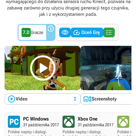
wymagającego do działania sensora ruchu Kinect, pozwala na
zabawę zarówno przy użyciu drugiej generacji tego czujnika,
jak i z wykorzystaniem pada.




7.0
Oceń Grę
Gracze



Video
2
Screenshoty
PC Windows
Xbox One
X
31 października 2017
31 października 2017
2
Polskie napisy i dialogi.
Polskie napisy i dialogi.
Polskie napi