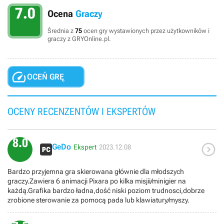
7.0
Ocena
Graczy
Średnia z
75
ocen gry wystawionych przez użytkowników i
graczy z GRYOnline.pl.

OCEŃ GRĘ
OCENY RECENZENTÓW I EKSPERTÓW
8.0

GeDo
Ekspert
2023.12.08
Bardzo przyjemna gra skierowana głównie dla młodszych
graczy.Zawiera 6 animacji Pixara po kilka misjii/minigier na
każdą.Grafika bardzo ładna,dość niski poziom trudnosci,dobrze
zrobione sterowanie za pomocą pada lub klawiatury/myszy.