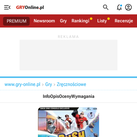




Newsroom
Gry
Rankingi
Listy
Recenzje
PREMIUM
www.gry-online.pl
Gry
Zręcznościowe


Info
Opis
Oceny
Wymagania