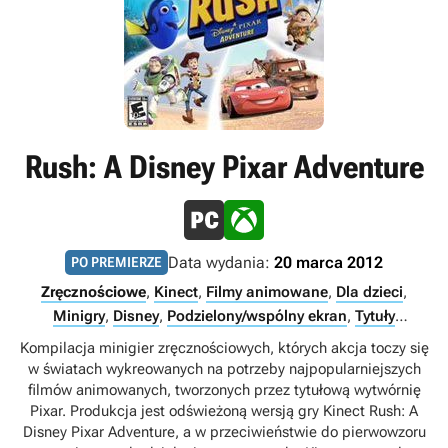
Rush: A Disney Pixar Adventure
Data wydania:
20 marca 2012
PO PREMIERZE
Zręcznościowe
,
Kinect
,
Filmy animowane
,
Dla dzieci
,
Minigry
,
Disney
,
Podzielony/wspólny ekran
,
Tytuły
ekskluzywne Xbox
,
Xbox Game Pass Ultimate
,
Multiplayer
,
Kompilacja minigier zręcznościowych, których akcja toczy się
Singleplayer
,
Xbox Game Pass Premium
,
PC Game Pass
w światach wykreowanych na potrzeby najpopularniejszych
filmów animowanych, tworzonych przez tytułową wytwórnię
Pixar. Produkcja jest odświeżoną wersją gry Kinect Rush: A
Disney Pixar Adventure, a w przeciwieństwie do pierwowzoru