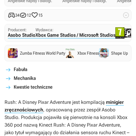
Angielskie napisy i dialogi.
Angielskie napisy i dialogi.
Angielskie 




34
12
15
Producent:
Wydawca:
Asobo Studio
Xbox Game Studios / Microsoft Studios
Zumba Fitness World Party
Xbox Fitness
Shape Up
Fabuła
Mechanika
Kwestie techniczne
Rush: A Disney Pixar Adventure
jest kompilacją
minigier
zręcznościowych
, opracowaną przez zespół Asobo
Studio. Produkcja pojawiła się pierwotnie na konsoli Xbox
360 pod nazwą
Kinect Rush: A Disney Pixar Adventure
,
jako tytuł wymagający do działania sensora ruchu Kinect –