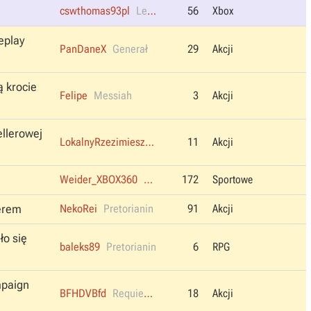
cswthomas93pl
Legend
56
Xbox
eplay
PanDaneX
Generał
29
Akcji
ą krocie
Felipe
Messiah
3
Akcji
ellerowej
LokalnyRzezimieszek
Generał
11
Akcji
Weider_XBOX360
Pretorianin
172
Sportowe
serem
NekoRei
Pretorianin
91
Akcji
ło się
baleks89
Pretorianin
6
RPG
mpaign
BFHDVBfd
Requiescat in Pace
18
Akcji