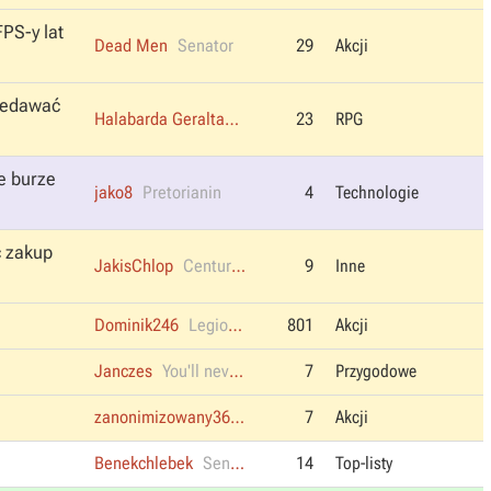
PS-y lat
Dead Men
Senator
29
Akcji
rzedawać
Halabarda Geralta
Konsul
23
RPG
e burze
jako8
Pretorianin
4
Technologie
ć zakup
JakisChlop
Centurion
9
Inne
Dominik246
Legionista
801
Akcji
Janczes
You'll never walk alone
7
Przygodowe
zanonimizowany367411
Junior
7
Akcji
Benekchlebek
Senator
14
Top-listy