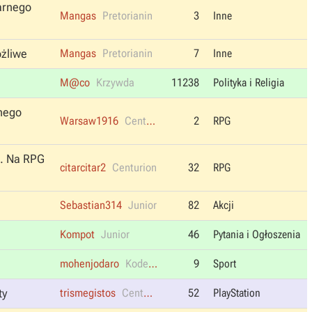
arnego
Mangas
Pretorianin
3
Inne
ożliwe
Mangas
Pretorianin
7
Inne
M@co
Krzywda
11238
Polityka i Religia
nego
Warsaw1916
Centurion
2
RPG
m. Na RPG
citarcitar2
Centurion
32
RPG
Sebastian314
Junior
82
Akcji
Kompot
Junior
46
Pytania i Ogłoszenia
mohenjodaro
Kodeina zamiast protein
9
Sport
ty
trismegistos
Centurion
52
PlayStation