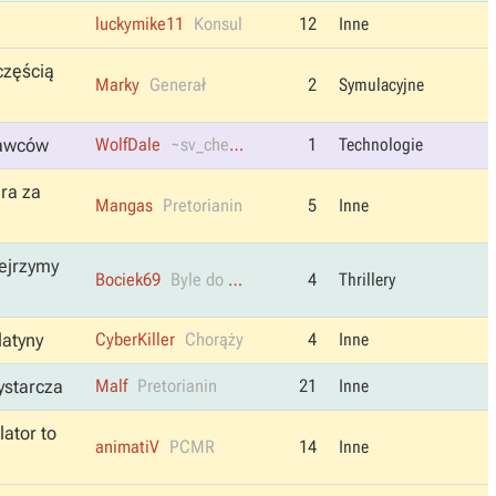
luckymike11
Konsul
12
Inne
częścią
Marky
Generał
2
Symulacyjne
dawców
WolfDale
~sv_cheats 1
1
Technologie
ra za
Mangas
Pretorianin
5
Inne
bejrzymy
Bociek69
Byle do Wiosny
4
Thrillery
latyny
CyberKiller
Chorąży
4
Inne
ystarcza
Malf
Pretorianin
21
Inne
ator to
animatiV
PCMR
14
Inne