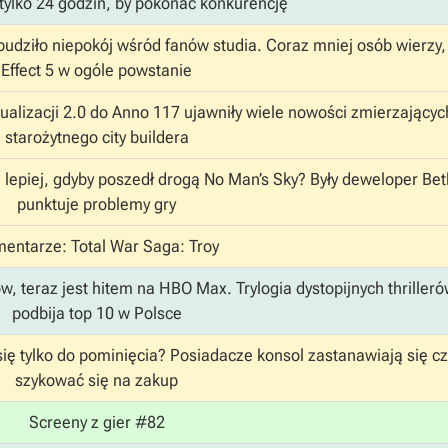
tylko 24 godzin, by pokonać konkurencję
ziło niepokój wśród fanów studia. Coraz mniej osób wierzy
Effect 5 w ogóle powstanie
alizacji 2.0 do Anno 117 ujawniły wiele nowości zmierzającyc
starożytnego city buildera
 lepiej, gdyby poszedł drogą No Man’s Sky? Były deweloper Be
punktuje problemy gry
entarze: Total War Saga: Troy
 teraz jest hitem na HBO Max. Trylogia dystopijnych thrillerów
podbija top 10 w Polsce
ię tylko do pominięcia? Posiadacze konsol zastanawiają się c
szykować się na zakup
Screeny z gier #82