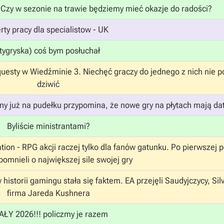
| Czy w sezonie na trawie będziemy mieć okazje do radości?
rty pracy dla specialistow - UK
(tygryska) coś bym posłuchał
uesty w Wiedźminie 3. Niechęć graczy do jednego z nich nie 
dziwić
 już na pudełku przypomina, że nowe gry na płytach mają da
Byliście ministrantami?
ion - RPG akcji raczej tylko dla fanów gatunku. Po pierwszej 
omnieli o największej sile swojej gry
storii gamingu stała się faktem. EA przejęli Saudyjczycy, Silv
firma Jareda Kushnera
AŁY 2026!!! policzmy je razem