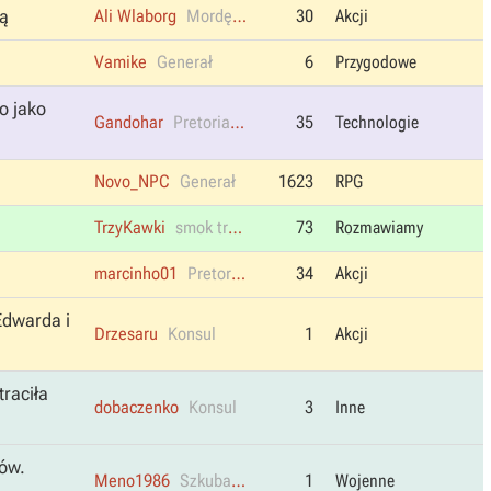
rą
Ali Wlaborg
Mordęga
30
Akcji
Vamike
Generał
6
Przygodowe
o jako
Gandohar
Pretorianin
35
Technologie
Novo_NPC
Generał
1623
RPG
TrzyKawki
smok trojański
73
Rozmawiamy
marcinho01
Pretorianin
34
Akcji
Edwarda i
Drzesaru
Konsul
1
Akcji
traciła
dobaczenko
Konsul
3
Inne
zów.
Meno1986
Szkubany Myszor
1
Wojenne