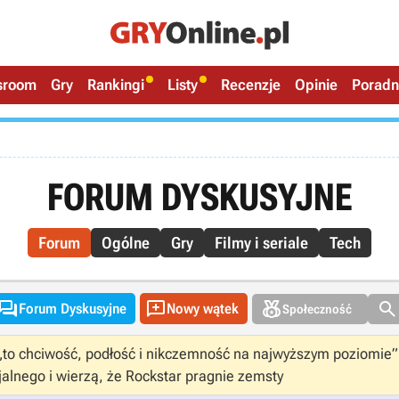
sroom
Gry
Rankingi
Listy
Recenzje
Opinie
Poradn
FORUM DYSKUSYJNE
Forum
Ogólne
Gry
Filmy i seriale
Tech




Forum Dyskusyjne
Nowy wątek
Społeczność
 „to chciwość, podłość i nikczemność na najwyższym poziomie”
jalnego i wierzą, że Rockstar pragnie zemsty