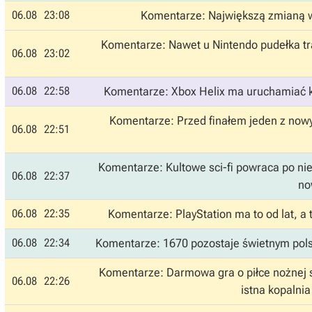
06.08
23:08
Komentarze: Największą zmianą w g
Komentarze: Nawet u Nintendo pudełka tra
06.08
23:02
06.08
22:58
Komentarze: Xbox Helix ma uruchamiać ka
Komentarze: Przed finałem jeden z now
06.08
22:51
Komentarze: Kultowe sci-fi powraca po nie
06.08
22:37
no
06.08
22:35
Komentarze: PlayStation ma to od lat, 
06.08
22:34
Komentarze: 1670 pozostaje świetnym polsk
Komentarze: Darmowa gra o piłce nożnej s
06.08
22:26
istna kopalnia