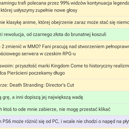
reamingu trafi polecana przez 99% widzów kontynuacja legend
 której usłyszymy zupełnie nowe głosy
ie klasykę anime, której obejrzenie zaraz może stać się niem
 rewolucja, od czarnego złota do brunatnej koszuli
 2 zmienić w MMO? Fani pracują nad stworzeniem pełnopraw
ościowego serwera w czeskim RPG-u
swoim: przyszłość marki Kingdom Come to historyczny realiz
ca Pierścieni poczekamy długo
ze: Death Stranding: Director's Cut
 grę, a inni dopiszą jej największą wadę
h ktoś to ode mnie zabierze, nie mogę przestać klikać
 PS6 może różnić się od PC, i wcale nie chodzi o napęd na pły