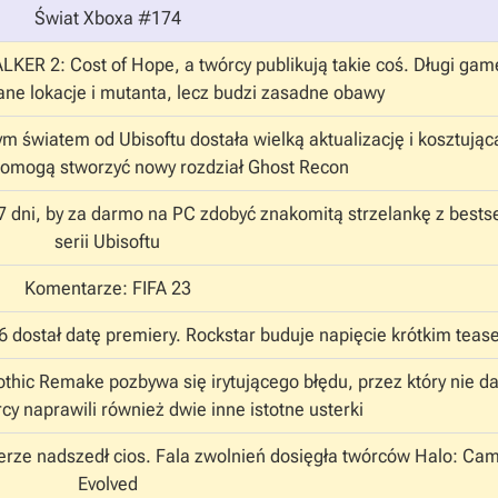
Świat Xboxa #174
KER 2: Cost of Hope, a twórcy publikują takie coś. Długi gam
ne lokacje i mutanta, lecz budzi zasadne obawy
m światem od Ubisoftu dostała wielką aktualizację i kosztując
pomogą stworzyć nowy rozdział Ghost Recon
7 dni, by za darmo na PC zdobyć znakomitą strzelankę z bests
serii Ubisoftu
Komentarze: FIFA 23
 dostał datę premiery. Rockstar buduje napięcie krótkim tea
hic Remake pozbywa się irytującego błędu, przez który nie da
cy naprawili również dwie inne istotne usterki
erze nadszedł cios. Fala zwolnień dosięgła twórców Halo: Ca
Evolved