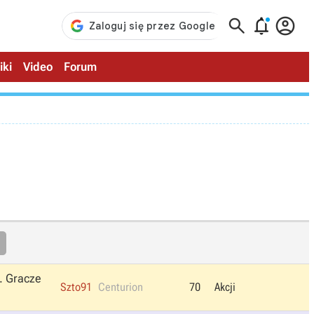



iki
Video
Forum
. Gracze
Szto91
Centurion
70
Akcji