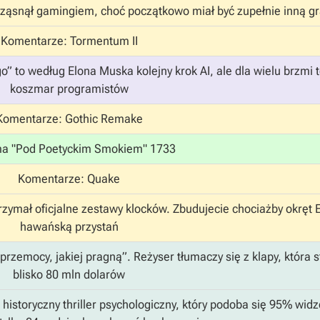
ząsnął gamingiem, choć początkowo miał być zupełnie inną g
Komentarze: Tormentum II
 to według Elona Muska kolejny krok AI, ale dla wielu brzmi t
koszmar programistów
Komentarze: Gothic Remake
a "Pod Poetyckim Smokiem" 1733
Komentarze: Quake
rzymał oficjalne zestawy klocków. Zbudujecie chociażby okręt 
hawańską przystań
przemocy, jakiej pragną”. Reżyser tłumaczy się z klapy, która s
blisko 80 mln dolarów
historyczny thriller psychologiczny, który podoba się 95% wid