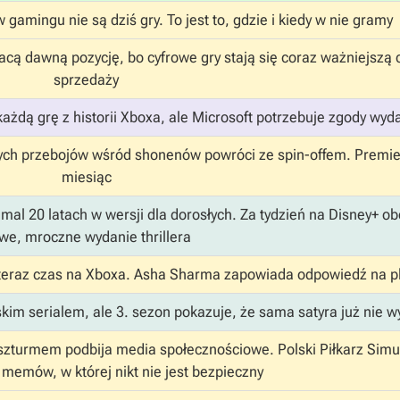
amingu nie są dziś gry. To jest to, gdzie i kiedy w nie gramy
cą dawną pozycję, bo cyfrowe gry stają się coraz ważniejszą 
sprzedaży
żdą grę z historii Xboxa, ale Microsoft potrzebuje zgody wy
ych przebojów wśród shonenów powróci ze spin-offem. Premie
miesiąc
mal 20 latach w wersji dla dorosłych. Za tydzień na Disney+ o
we, mroczne wydanie thrillera
a teraz czas na Xboxa. Asha Sharma zapowiada odpowiedź na p
im serialem, ale 3. sezon pokazuje, że sama satyra już nie w
zturmem podbija media społecznościowe. Polski Piłkarz Simul
 memów, w której nikt nie jest bezpieczny