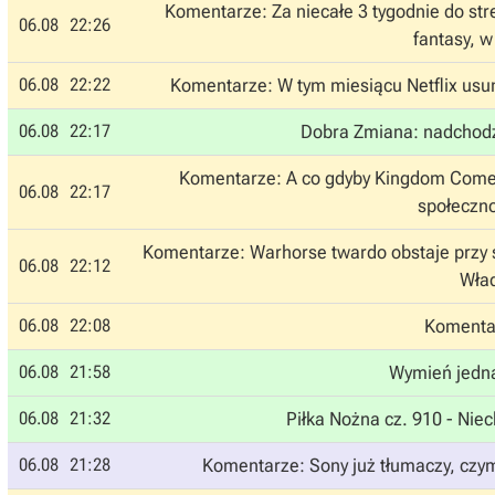
Komentarze: Za niecałe 3 tygodnie do st
06.08
22:26
fantasy, w
06.08
22:22
Komentarze: W tym miesiącu Netflix usun
06.08
22:17
Dobra Zmiana: nadchodzi
Komentarze: A co gdyby Kingdom Come
06.08
22:17
społeczn
Komentarze: Warhorse twardo obstaje przy 
06.08
22:12
Wład
06.08
22:08
Komentar
06.08
21:58
Wymień jedną
06.08
21:32
Piłka Nożna cz. 910 - Niec
06.08
21:28
Komentarze: Sony już tłumaczy, czym