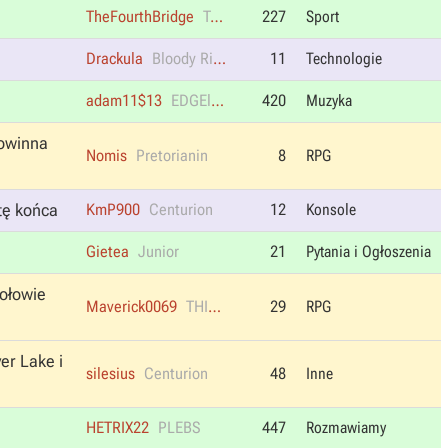
TheFourthBridge
Tenisowy
227
Sport
Drackula
Bloody Rider
11
Technologie
adam11$13
EDGElord
420
Muzyka
powinna
Nomis
Pretorianin
8
RPG
tę końca
KmP900
Centurion
12
Konsole
Gietea
Junior
21
Pytania i Ogłoszenia
połowie
Maverick0069
THIS IS THE YEAR
29
RPG
er Lake i
silesius
Centurion
48
Inne
HETRIX22
PLEBS
447
Rozmawiamy