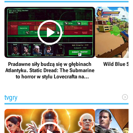

Pradawne siły budzą się w głębinach
Wild Blue Ski
Atlantyku. Static Dread: The Submarine
p
to horror w stylu Lovecrafta na
pokładzie okrętu podwodnego
tvgry
