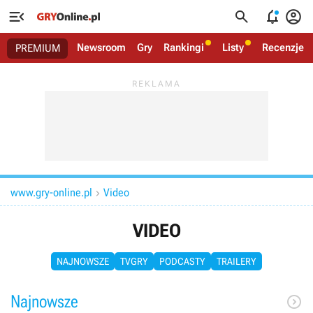




Newsroom
Gry
Rankingi
Listy
Recenzje
PREMIUM
www.gry-online.pl
Video

VIDEO
NAJNOWSZE
TVGRY
PODCASTY
TRAILERY
Najnowsze
