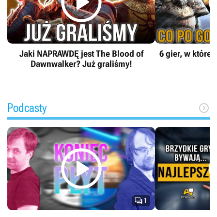

Jaki NAPRAWDĘ jest The Blood of
6 gier, w które
Dawnwalker? Już graliśmy!
Podcasty



1