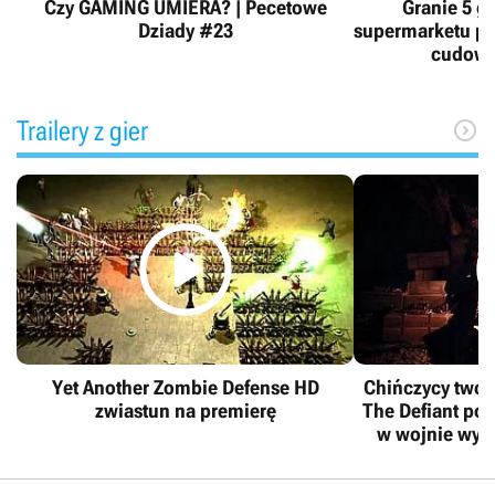
Czy GAMING UMIERA? | Pecetowe
Granie 5 g
Dziady #23
supermarketu po
cudowne
Trailery z gier


Yet Another Zombie Defense HD
Chińczycy tworz
zwiastun na premierę
The Defiant po
w wojnie wyz