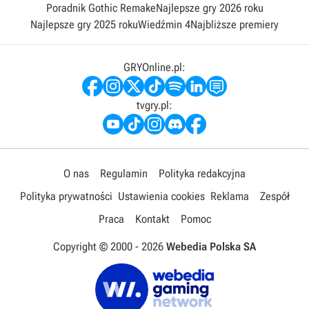
Poradnik Gothic Remake
Najlepsze gry 2026 roku
Najlepsze gry 2025 roku
Wiedźmin 4
Najbliższe premiery
GRYOnline.pl:
tvgry.pl:
O nas
Regulamin
Polityka redakcyjna
Polityka prywatności
Ustawienia cookies
Reklama
Zespół
Praca
Kontakt
Pomoc
Copyright © 2000 -
2026
Webedia Polska SA