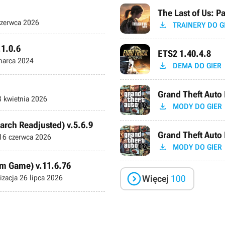
The Last of Us: Pa
zerwca 2026

TRAINERY DO G
.1.0.6
ETS2 1.40.4.8
arca 2024

DEMA DO GIER
Grand Theft Auto 
 kwietnia 2026

MODY DO GIER
earch Readjusted) v.5.6.9
Grand Theft Auto 
16 czerwca 2026

MODY DO GIER
im Game) v.11.6.76

izacja
26 lipca 2026
Więcej
100