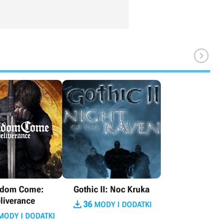

gdom Come:
Gothic II: Noc Kruka
liverance

36
MODY I DODATKI
ODY I DODATKI