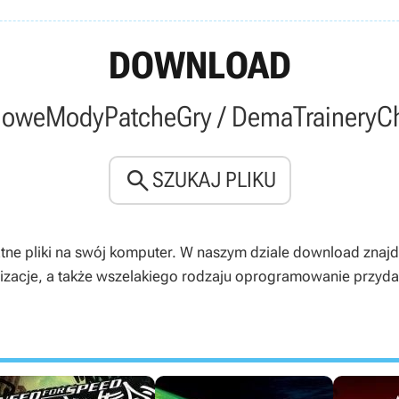
DOWNLOAD
owe
Mody
Patche
Gry / Dema
Trainery
C

SZUKAJ PLIKU
atne pliki na swój komputer. W naszym dziale download znajd
lizacje, a także wszelakiego rodzaju oprogramowanie przyda