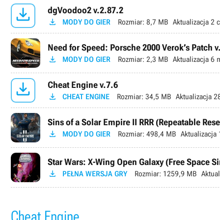

dgVoodoo2 v.2.87.2

MODY DO GIER
Rozmiar:
8,7 MB
Aktualizacja
2 c
Need for Speed: Porsche 2000 Verok’s Patch v

MODY DO GIER
Rozmiar:
2,3 MB
Aktualizacja
6 m

Cheat Engine v.7.6

CHEAT ENGINE
Rozmiar:
34,5 MB
Aktualizacja
28
Sins of a Solar Empire II RRR (Repeatable Res

MODY DO GIER
Rozmiar:
498,4 MB
Aktualizacja
Star Wars: X-Wing Open Galaxy (Free Space S

PEŁNA WERSJA GRY
Rozmiar:
1259,9 MB
Aktual
Cheat Engine