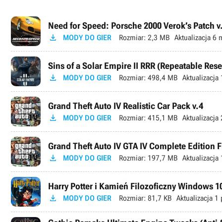
Need for Speed: Porsche 2000 Verok’s Patch v

MODY DO GIER
Rozmiar:
2,3 MB
Aktualizacja
6 m
Sins of a Solar Empire II RRR (Repeatable Res

MODY DO GIER
Rozmiar:
498,4 MB
Aktualizacja
Grand Theft Auto IV Realistic Car Pack v.4

MODY DO GIER
Rozmiar:
415,1 MB
Aktualizacja
Grand Theft Auto IV GTA IV Complete Edition F

MODY DO GIER
Rozmiar:
197,7 MB
Aktualizacja
Harry Potter i Kamień Filozoficzny Windows 10

MODY DO GIER
Rozmiar:
81,7 KB
Aktualizacja
1 