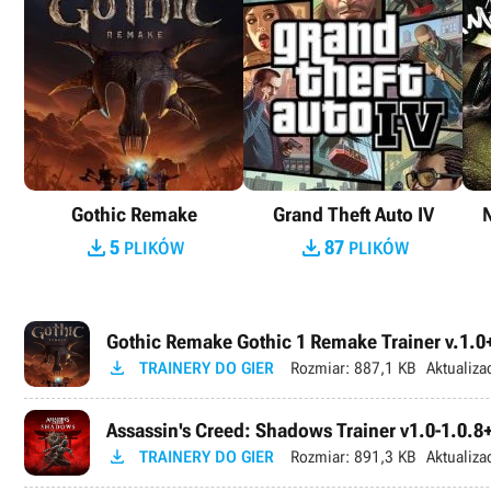
Gothic Remake
Grand Theft Auto IV
N


5
87
PLIKÓW
PLIKÓW
Gothic Remake Gothic 1 Remake Trainer v.1.0+

TRAINERY DO GIER
Rozmiar:
887,1 KB
Aktualiza
Assassin's Creed: Shadows Trainer v1.0-1.0.8+

TRAINERY DO GIER
Rozmiar:
891,3 KB
Aktualiza