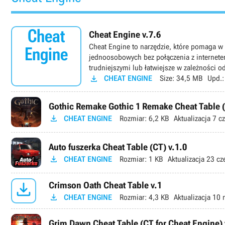
Cheat
Cheat Engine v.7.6
Cheat Engine to narzędzie, które pomaga w
Engine
jednoosobowych bez połączenia z internete
trudniejszymi lub łatwiejsze w zależności od

CHEAT ENGINE
Size:
34,5 MB
Upd.
Gothic Remake Gothic 1 Remake Cheat Table (

CHEAT ENGINE
Rozmiar:
6,2 KB
Aktualizacja
7 cz
Auto fuszerka Cheat Table (CT) v.1.0

CHEAT ENGINE
Rozmiar:
1 KB
Aktualizacja
23 cz

Crimson Oath Cheat Table v.1

CHEAT ENGINE
Rozmiar:
4,3 KB
Aktualizacja
10 
Grim Dawn Cheat Table (CT for Cheat Engine)