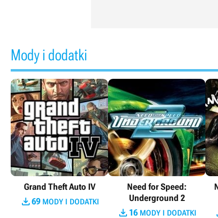
Mody i dodatki
Grand Theft Auto IV
Need for Speed:
N
Underground 2

69
MODY I DODATKI

16
MODY I DODATKI