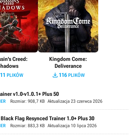
sin's Creed:
Kingdom Come:
Shadows
Deliverance

11
116
PLIKÓW
PLIKÓW
iner v1.0-v1.0.1+ Plus 50
IER
Rozmiar:
908,7 KB
Aktualizacja
23 czerwca 2026
 Black Flag Resynced Trainer 1.0+ Plus 30
IER
Rozmiar:
883,3 KB
Aktualizacja
10 lipca 2026