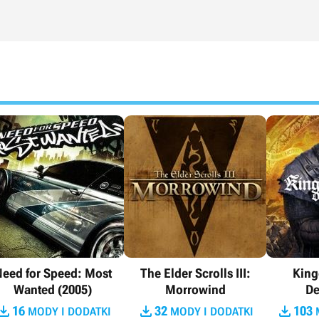
eed for Speed: Most
The Elder Scrolls III:
Kin
Wanted (2005)
Morrowind
De



16
32
103
MODY I DODATKI
MODY I DODATKI
M