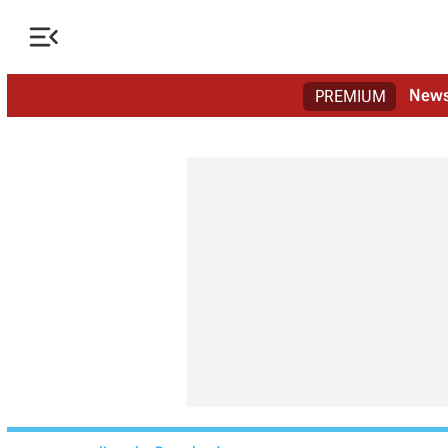

New
PREMIUM