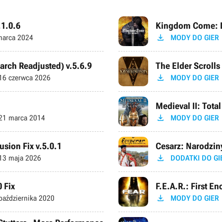
.1.0.6
Kingdom Come: De

arca 2024
MODY DO GIER
earch Readjusted) v.5.6.9
The Elder Scroll

16 czerwca 2026
MODY DO GIER
Medieval II: Tota

21 marca 2014
MODY DO GIER
usion Fix v.5.0.1
Cesarz: Narodzin

13 maja 2026
DODATKI DO GI
 Fix
F.E.A.R.: First E

października 2020
MODY DO GIER