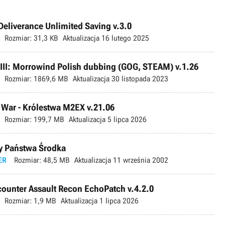
liverance Unlimited Saving v.3.0
Rozmiar:
31,3 KB
Aktualizacja
16 lutego 2025
s III: Morrowind Polish dubbing (GOG, STEAM) v.1.26
Rozmiar:
1869,6 MB
Aktualizacja
30 listopada 2023
l War - Królestwa M2EX v.21.06
Rozmiar:
199,7 MB
Aktualizacja
5 lipca 2026
y Państwa Środka
ER
Rozmiar:
48,5 MB
Aktualizacja
11 września 2002
ncounter Assault Recon EchoPatch v.4.2.0
Rozmiar:
1,9 MB
Aktualizacja
1 lipca 2026