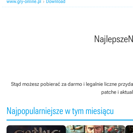
www.gry-online.pl
Download

Najlepsze
N
Stąd możesz pobierać za darmo i legalnie liczne przyd
patche i aktua
Najpopularniejsze w tym miesiącu