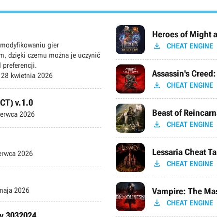
Heroes of Might a

 modyfikowaniu gier
CHEAT ENGINE
m, dzięki czemu można je uczynić
 preferencji.
Assassin's Creed
: 28 kwietnia 2026

CHEAT ENGINE
CT) v.1.0
Beast of Reincarn
erwca 2026

CHEAT ENGINE
Lessaria Cheat Ta
erwca 2026

CHEAT ENGINE
maja 2026
Vampire: The Mas

CHEAT ENGINE
 v.3032024