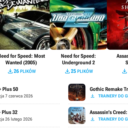
eed for Speed: Most
Need for Speed:
Assas
Wanted (2005)
Underground 2



26
25
PLIKÓW
PLIKÓW
 Plus 50
Gothic Remake Tra

cja
7 czerwca 2026
TRAINERY DO G
 Plus 32
Assassin’s Creed:

cja
26 lutego 2026
TRAINERY DO G