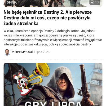

10
OPINIA
Nie będę tęsknił za Destiny 2. Ale pierwsze
Destiny dało mi coś, czego nie powtórzyła
żadna strzelanka
Wielka, kosmiczna epopeja Destiny 2 dobiegła końca. Ja jednak
wciąż milej wspominam gorzej ocenianą pierwszą część, która
dostarczyła mi nieporównywalnie więcej emocji, wrażeń i wyjątkowe
interakcje z dość zaskakującą, polską społecznością Destiny.
Dariusz Matusiak
1 lipca 2026