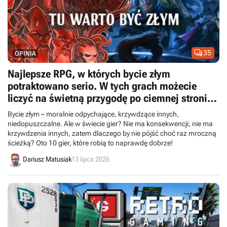

35
OPINIA
Najlepsze RPG, w których bycie złym
potraktowano serio. W tych grach możecie
liczyć na świetną przygodę po ciemnej stronie
Mocy
Bycie złym – moralnie odpychające, krzywdzące innych,
niedopuszczalne. Ale w świecie gier? Nie ma konsekwencji, nie ma
krzywdzenia innych, zatem dlaczego by nie pójść choć raz mroczną
ścieżką? Oto 10 gier, które robią to naprawdę dobrze!
Dariusz Matusiak
13 lipca 2026