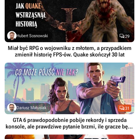

Hubert Sosnowski
29
Miał być RPG o wojowniku z młotem, a przypadkiem
zmienił historię FPS-ów. Quake skończył 30 lat

Dariusz Matusiak
31
GTA 6 prawdopodobnie pobije rekordy i sprzeda
konsole, ale prawdziwe pytanie brzmi, ile gracze będą
musieli mu wybaczyć