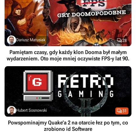

Dariusz Matusiak
28
Pamiętam czasy, gdy każdy klon Dooma był małym
wydarzeniem. Oto moje mniej oczywiste FPS-y lat 90.

Hubert Sosnowski
31
Powspominajmy Quake’a 2 na otarcie łez po tym, co
zrobiono id Software