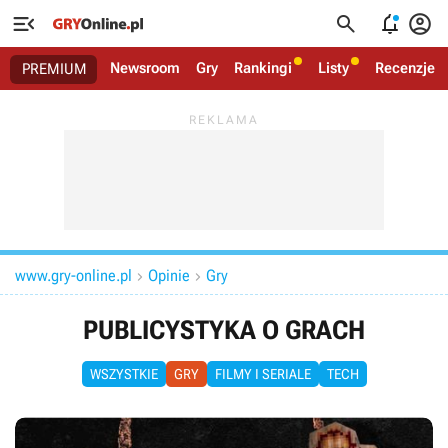




Newsroom
Gry
Rankingi
Listy
Recenzje
PREMIUM
www.gry-online.pl
Opinie
Gry


PUBLICYSTYKA O GRACH
WSZYSTKIE
GRY
FILMY I SERIALE
TECH