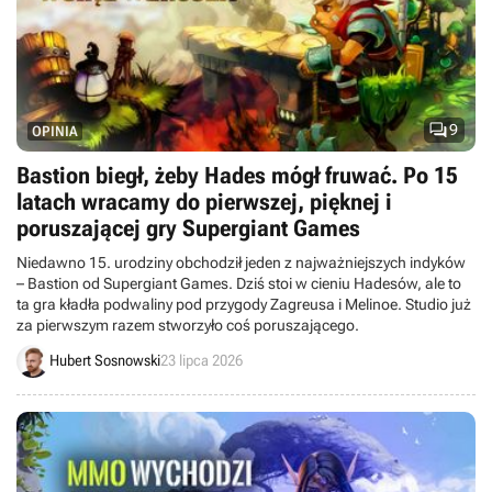

9
OPINIA
Bastion biegł, żeby Hades mógł fruwać. Po 15
latach wracamy do pierwszej, pięknej i
poruszającej gry Supergiant Games
Niedawno 15. urodziny obchodził jeden z najważniejszych indyków
– Bastion od Supergiant Games. Dziś stoi w cieniu Hadesów, ale to
ta gra kładła podwaliny pod przygody Zagreusa i Melinoe. Studio już
za pierwszym razem stworzyło coś poruszającego.
Hubert Sosnowski
23 lipca 2026