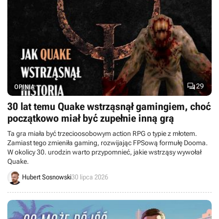

29
OPINIA
30 lat temu Quake wstrząsnął gamingiem, choć
początkowo miał być zupełnie inną grą
Ta gra miała być trzecioosobowym action RPG o typie z młotem.
Zamiast tego zmieniła gaming, rozwijając FPSową formułę Dooma.
W okolicy 30. urodzin warto przypomnieć, jakie wstrząsy wywołał
Quake.
Hubert Sosnowski
30 lipca 2026