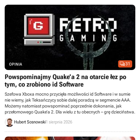

31
OPINIA
Powspominajmy Quake’a 2 na otarcie łez po
tym, co zrobiono id Software
Szefowa Xboxa mocno przycięła możliwości id Software i w sumie
nie wiemy, jak Teksańczycy sobie dalej poradzą w segmencie AAA.
Możemy natomiast powspominać poprzednie dokonania, jak
przełomowego Quake’a 2. Dla wielu z tu obecnych – grę dzieciństwa.
Hubert Sosnowski
1 sierpnia 2026