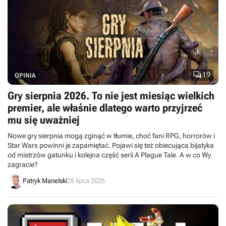

19
OPINIA
Gry sierpnia 2026. To nie jest miesiąc wielkich
premier, ale właśnie dlatego warto przyjrzeć
mu się uważniej
Nowe gry sierpnia mogą zginąć w tłumie, choć fani RPG, horrorów i
Star Wars powinni je zapamiętać. Pojawi się też obiecująca bijatyka
od mistrzów gatunku i kolejna część serii A Plague Tale. A w co Wy
zagracie?
Patryk Manelski
28 lipca 2026