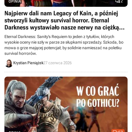

2
OPINIA
Najpierw dali nam Legacy of Kain, a później
stworzyli kultowy survival horror. Eternal
Darkness wystawiało nasze nerwy na ciężką
próbę
Eternal Darkness: Sanity’s Requiem to jeden z tytułów, których
wysokie oceny nie szły w parze ze słupkami sprzedaży. Szkoda, bo
mowa o grze mającej potencjał, by solidnie namieszać na poletku
survival horrorów.
Krystian Pieniążek
27 czerwca 2026