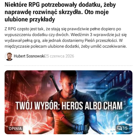
Niektóre RPG potrzebowały dodatku, żeby
naprawdę rozwinąć skrzydła. Oto moje
ulubione przykłady
Z RPG często jest tak, że stają się prawdziwie pełne dopiero po
wypuszczeniu dodatku czy dwóch. Wiedźmin 3 wprawdzie już się
wydawał pełną grą, ale jednak dostaniemy Pieśń przeszłości. W
międzyczasie polecam ulubione dodatki, żeby umilić oczekiwanie.
Hubert Sosnowski
25 czerwca 2026

15
OPINIA