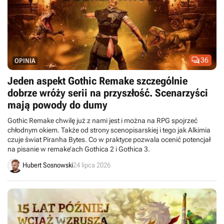

36
OPINIA
Jeden aspekt Gothic Remake szczególnie
dobrze wróży serii na przyszłość. Scenarzyści
mają powody do dumy
Gothic Remake chwilę już z nami jest i można na RPG spojrzeć
chłodnym okiem. Także od strony scenopisarskiej i tego jak Alkimia
czuje świat Piranha Bytes. Co w praktyce pozwala ocenić potencjał
na pisanie w remake’ach Gothica 2 i Gothica 3.
Hubert Sosnowski
24 lipca 2026