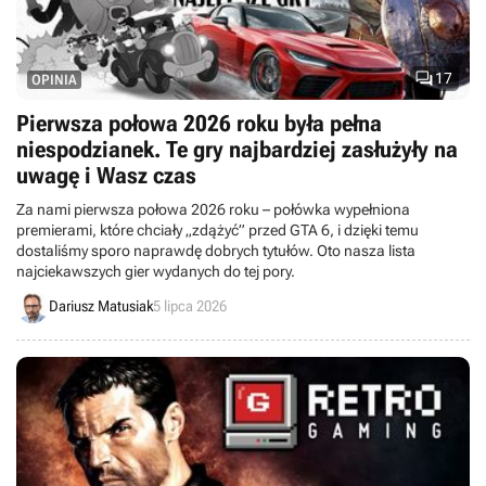

17
OPINIA
Pierwsza połowa 2026 roku była pełna
niespodzianek. Te gry najbardziej zasłużyły na
uwagę i Wasz czas
Za nami pierwsza połowa 2026 roku – połówka wypełniona
premierami, które chciały „zdążyć” przed GTA 6, i dzięki temu
dostaliśmy sporo naprawdę dobrych tytułów. Oto nasza lista
najciekawszych gier wydanych do tej pory.
Dariusz Matusiak
5 lipca 2026