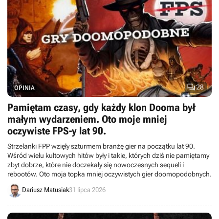

28
OPINIA
Pamiętam czasy, gdy każdy klon Dooma był
małym wydarzeniem. Oto moje mniej
oczywiste FPS-y lat 90.
Strzelanki FPP wzięły szturmem branżę gier na początku lat 90.
Wśród wielu kultowych hitów były i takie, których dziś nie pamiętamy
zbyt dobrze, które nie doczekały się nowoczesnych sequeli i
rebootów. Oto moja topka mniej oczywistych gier doomopodobnych.
Dariusz Matusiak
31 lipca 2026