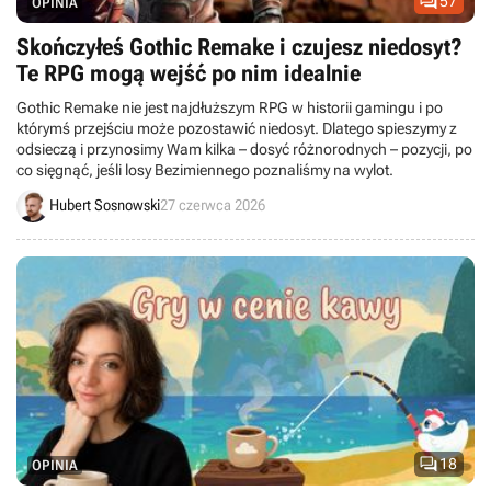

57
OPINIA
Skończyłeś Gothic Remake i czujesz niedosyt?
Te RPG mogą wejść po nim idealnie
Gothic Remake nie jest najdłuższym RPG w historii gamingu i po
którymś przejściu może pozostawić niedosyt. Dlatego spieszymy z
odsieczą i przynosimy Wam kilka – dosyć różnorodnych – pozycji, po
co sięgnąć, jeśli losy Bezimiennego poznaliśmy na wylot.
Hubert Sosnowski
27 czerwca 2026

18
OPINIA