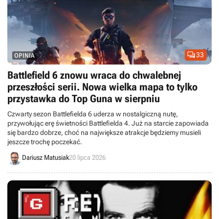

33
OPINIA
Battlefield 6 znowu wraca do chwalebnej
przeszłości serii. Nowa wielka mapa to tylko
przystawka do Top Guna w sierpniu
Czwarty sezon Battlefielda 6 uderza w nostalgiczną nutę,
przywołując erę świetności Battlefielda 4. Już na starcie zapowiada
się bardzo dobrze, choć na największe atrakcje będziemy musieli
jeszcze trochę poczekać.
Dariusz Matusiak
20 lipca 2026