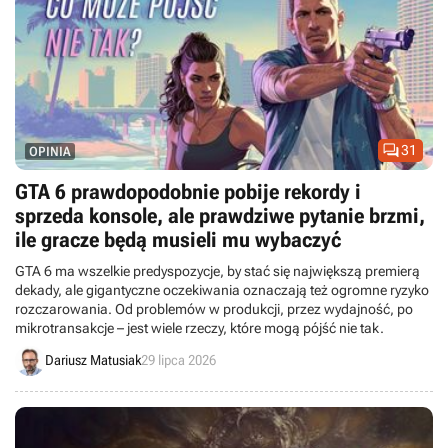

31
OPINIA
GTA 6 prawdopodobnie pobije rekordy i
sprzeda konsole, ale prawdziwe pytanie brzmi,
ile gracze będą musieli mu wybaczyć
GTA 6 ma wszelkie predyspozycje, by stać się największą premierą
dekady, ale gigantyczne oczekiwania oznaczają też ogromne ryzyko
rozczarowania. Od problemów w produkcji, przez wydajność, po
mikrotransakcje – jest wiele rzeczy, które mogą pójść nie tak.
Dariusz Matusiak
29 lipca 2026