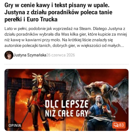
Gry w cenie kawy i tekst pisany w upale.
Justyna z działu poradników poleca tanie
perełki i Euro Trucka
Lato w pełni, podobnie jak wyprzedaż na Steam. Dlatego Justyna z
działu poradników wybrała dla Was kilka gier, które kupicie za mniej
niż kawę w kawiarni przy molo. Na krótkiej liście znalazły się
autorskie polecajki tanich, dobrych gier, w większości od małych
twórców.
Justyna Szymańska
26 czerwca 2026

83
OPINIA