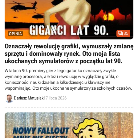

35
OPINIA
Oznaczały rewolucję grafiki, wymuszały zmianę
sprzętu i dominowały rynek. Oto moja lista
ukochanych symulatorów z początku lat 90.
W latach 90. premiery gier z tego gatunku oznaczały zwykle
wymianę procesora, ale też i rewolucję w wyglądzie grafiki, o
konieczności nauki działania kilkudziesięciu klawiszy nie
wspominając. Oto moje ukochane symulatory ze szkolnych czasów.
Dariusz Matusiak
17 lipca 2026