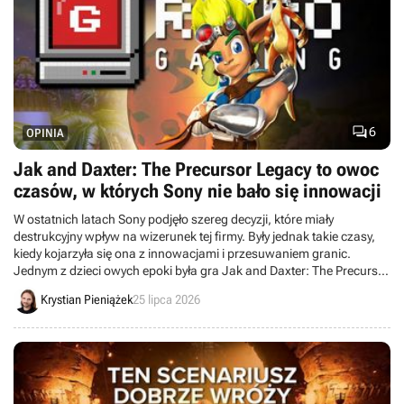

6
OPINIA
Jak and Daxter: The Precursor Legacy to owoc
czasów, w których Sony nie bało się innowacji
W ostatnich latach Sony podjęło szereg decyzji, które miały
destrukcyjny wpływ na wizerunek tej firmy. Były jednak takie czasy,
kiedy kojarzyła się ona z innowacjami i przesuwaniem granic.
Jednym z dzieci owych epoki była gra Jak and Daxter: The Precursor
Legacy.
Krystian Pieniążek
25 lipca 2026