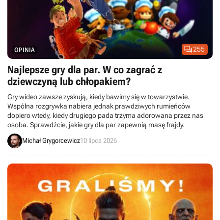

255
OPINIA
Najlepsze gry dla par. W co zagrać z
dziewczyną lub chłopakiem?
Gry wideo zawsze zyskują, kiedy bawimy się w towarzystwie.
Wspólna rozgrywka nabiera jednak prawdziwych rumieńców
dopiero wtedy, kiedy drugiego pada trzyma adorowana przez nas
osoba. Sprawdźcie, jakie gry dla par zapewnią masę frajdy.
Michał Grygorcewicz
10 lipca 2026