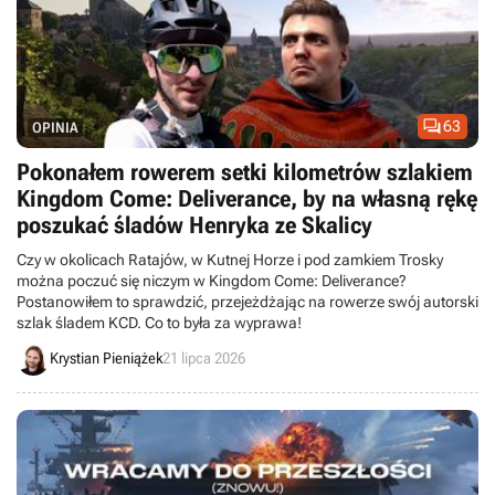

63
OPINIA
Pokonałem rowerem setki kilometrów szlakiem
Kingdom Come: Deliverance, by na własną rękę
poszukać śladów Henryka ze Skalicy
Czy w okolicach Ratajów, w Kutnej Horze i pod zamkiem Trosky
można poczuć się niczym w Kingdom Come: Deliverance?
Postanowiłem to sprawdzić, przejeżdżając na rowerze swój autorski
szlak śladem KCD. Co to była za wyprawa!
Krystian Pieniążek
21 lipca 2026