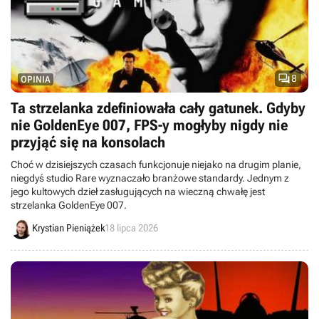

8
OPINIA
Ta strzelanka zdefiniowała cały gatunek. Gdyby
nie GoldenEye 007, FPS-y mogłyby nigdy nie
przyjąć się na konsolach
Choć w dzisiejszych czasach funkcjonuje niejako na drugim planie,
niegdyś studio Rare wyznaczało branżowe standardy. Jednym z
jego kultowych dzieł zasługujących na wieczną chwałę jest
strzelanka GoldenEye 007.
Krystian Pieniążek
18 lipca 2026