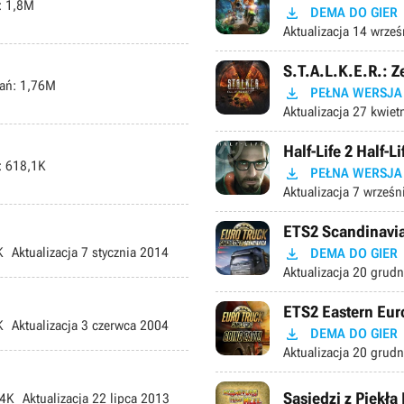
:
1,8M

DEMA DO GIER
Aktualizacja
14 wrześ
S.T.A.L.K.E.R.: Z
ań:
1,76M

PEŁNA WERSJA
Aktualizacja
27 kwiet
Half-Life 2 Half-
:
618,1K

PEŁNA WERSJA
Aktualizacja
7 wrześn
ETS2 Scandinavia

K
Aktualizacja
7 stycznia 2014
DEMA DO GIER
Aktualizacja
20 grudn
ETS2 Eastern Eur
K
Aktualizacja
3 czerwca 2004

DEMA DO GIER
Aktualizacja
20 grudn
Sąsiedzi z Piekł
4K
Aktualizacja
22 lipca 2013