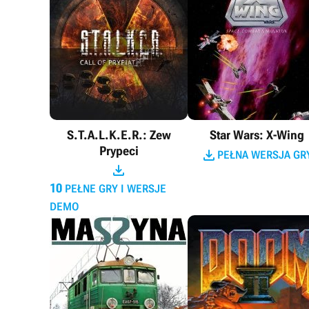
S.T.A.L.K.E.R.: Zew
Star Wars: X-Wing
Prypeci

PEŁNA WERSJA GR

10
PEŁNE GRY I WERSJE
DEMO