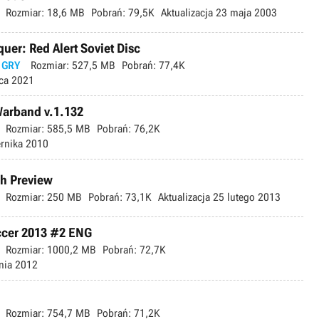
Rozmiar:
18,6 MB
Pobrań:
79,5K
Aktualizacja
23 maja 2003
r: Red Alert Soviet Disc
 GRY
Rozmiar:
527,5 MB
Pobrań:
77,4K
ca 2021
arband v.1.132
Rozmiar:
585,5 MB
Pobrań:
76,2K
ernika 2010
ch Preview
Rozmiar:
250 MB
Pobrań:
73,1K
Aktualizacja
25 lutego 2013
ccer 2013 #2 ENG
Rozmiar:
1000,2 MB
Pobrań:
72,7K
nia 2012
Rozmiar:
754,7 MB
Pobrań:
71,2K