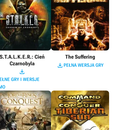
S.T.A.L.K.E.R.: Cień
The Suffering
Czarnobyla

PEŁNA WERSJA GRY

EŁNE GRY I WERSJE
MO