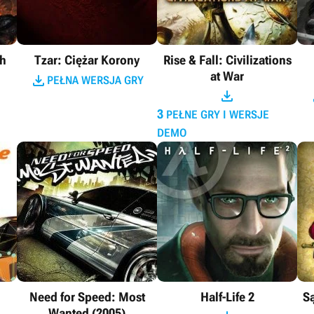
th
Tzar: Ciężar Korony
Rise & Fall: Civilizations
at War

PEŁNA WERSJA GRY

3
PEŁNE GRY I WERSJE
DEMO
Need for Speed: Most
Half-Life 2
Są
Wanted (2005)