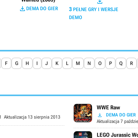


DEMA DO GIER
3
PEŁNE GRY I WERSJE
DEMO
F
G
H
I
J
K
L
M
N
O
P
Q
R
WWE Raw

DEMA DO GIER
M
Aktualizacja
13 sierpnia 2013
Aktualizacja
7 paździ
LEGO Jurassic W