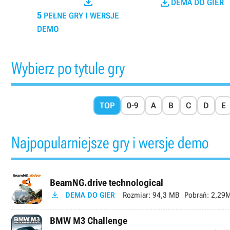


DEMA DO GIER
5
PEŁNE GRY I WERSJE
DEMO
Wybierz po tytule gry
TOP
0-9
A
B
C
D
E
Najpopularniejsze gry i wersje demo
BeamNG.drive technological

DEMA DO GIER
Rozmiar:
94,3 MB
Pobrań:
2,29
BMW M3 Challenge