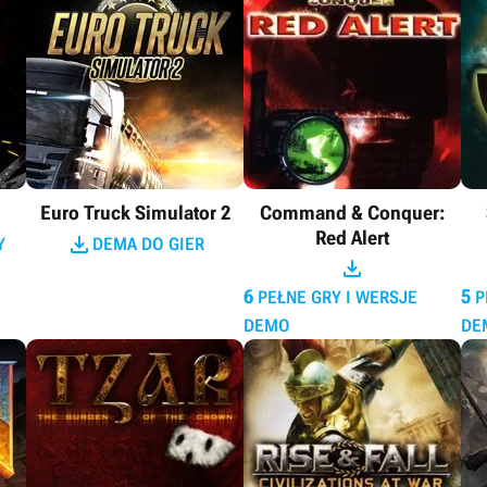
Euro Truck Simulator 2
Command & Conquer:
Red Alert

Y
DEMA DO GIER

6
5
PEŁNE GRY I WERSJE
P
DEMO
DE