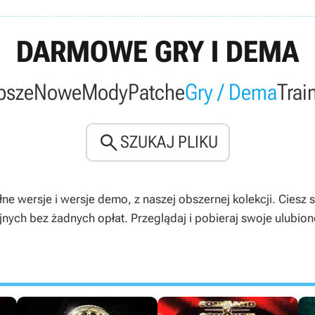
DARMOWE GRY I DEMA
psze
Nowe
Mody
Patche
Gry / Dema
Trai

SZUKAJ PLIKU
ne wersje i wersje demo, z naszej obszernej kolekcji. Ciesz 
ych bez żadnych opłat. Przeglądaj i pobieraj swoje ulubione