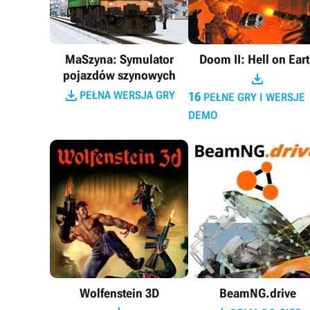
MaSzyna: Symulator
Doom II: Hell on Ear
pojazdów szynowych


PEŁNA WERSJA GRY
16
PEŁNE GRY I WERSJE
DEMO
Wolfenstein 3D
BeamNG.drive