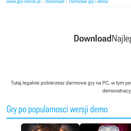
www.gry-online.pl
Download
Darmowe gry i dema


Download
Najle
Tutaj legalnie pobierzesz darmowe gry na PC, w tym peł
demonstracyjn
Gry po popularnosci wersji demo