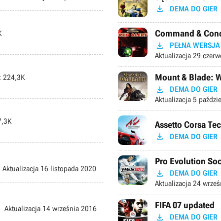

DEMA DO GIER
Command & Conque
K

PEŁNA WERSJA
Aktualizacja
29 czerw
Mount & Blade: W
:
224,3K

DEMA DO GIER
Aktualizacja
5 paździ
,3K
Assetto Corsa Te

DEMA DO GIER
Pro Evolution So
Aktualizacja
16 listopada 2020

DEMA DO GIER
Aktualizacja
24 wrześ
FIFA 07 updated
Aktualizacja
14 września 2016

DEMA DO GIER