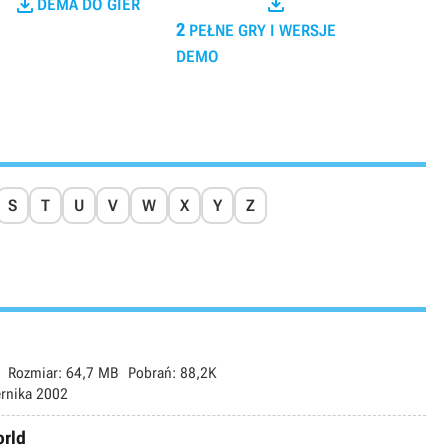


DEMA DO GIER
2
PEŁNE GRY I WERSJE
DEMO
S
T
U
V
W
X
Y
Z
Rozmiar:
64,7 MB
Pobrań:
88,2K
ernika 2002
orld