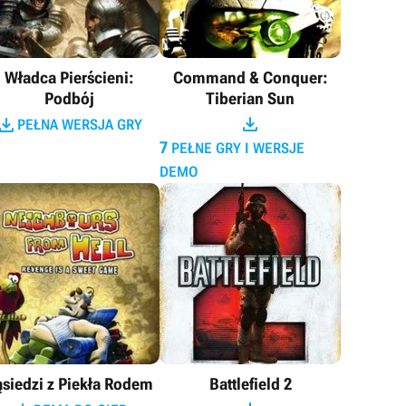
Władca Pierścieni:
Command & Conquer:
Podbój
Tiberian Sun


PEŁNA WERSJA GRY
7
PEŁNE GRY I WERSJE
DEMO
siedzi z Piekła Rodem
Battlefield 2