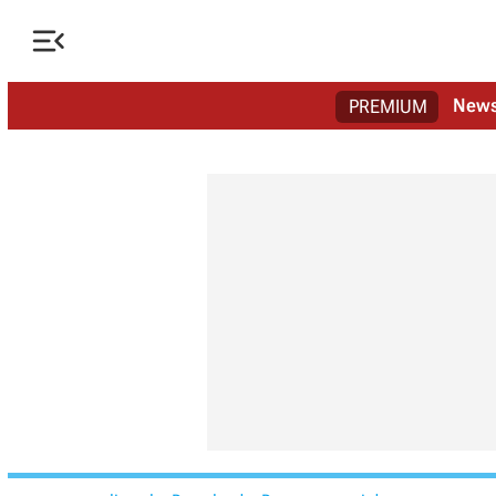

New
PREMIUM