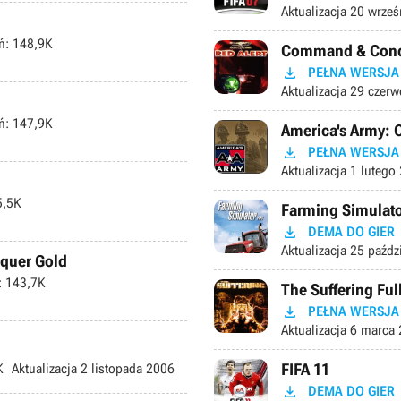
Aktualizacja
20 wrześ
ń:
148,9K
Command & Conque

PEŁNA WERSJA
Aktualizacja
29 czerw
ń:
147,9K
America's Army: O

PEŁNA WERSJA
Aktualizacja
1 lutego
,5K
Farming Simulat

DEMA DO GIER
Aktualizacja
25 paźdz
quer Gold
:
143,7K
The Suffering Fu

PEŁNA WERSJA
Aktualizacja
6 marca 
FIFA 11
K
Aktualizacja
2 listopada 2006

DEMA DO GIER