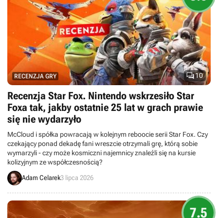

10
RECENZJA GRY
Recenzja Star Fox. Nintendo wskrzesiło Star
Foxa tak, jakby ostatnie 25 lat w grach prawie
się nie wydarzyło
McCloud i spółka powracają w kolejnym reboocie serii Star Fox. Czy
czekający ponad dekadę fani wreszcie otrzymali grę, którą sobie
wymarzyli - czy może kosmiczni najemnicy znaleźli się na kursie
kolizyjnym ze współczesnością?
Adam Celarek
3 lipca 2026
7.5