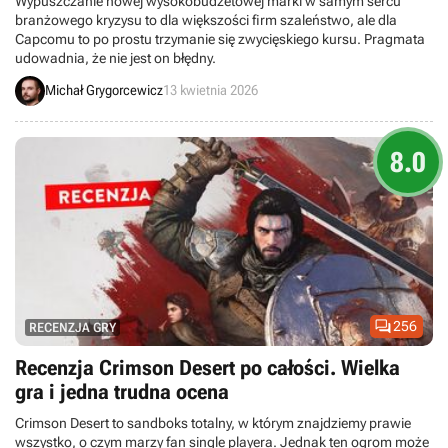
Wypuszczanie nowej wysokobudżetowej marki w samym sercu
branżowego kryzysu to dla większości firm szaleństwo, ale dla
Capcomu to po prostu trzymanie się zwycięskiego kursu. Pragmata
udowadnia, że nie jest on błędny.
Michał Grygorcewicz
13 kwietnia 2026
8.0

256
RECENZJA GRY
Recenzja Crimson Desert po całości. Wielka
gra i jedna trudna ocena
Crimson Desert to sandboks totalny, w którym znajdziemy prawie
wszystko, o czym marzy fan single playera. Jednak ten ogrom może