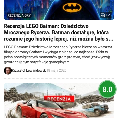

12
RECENZJA GRY
Recenzja LEGO Batman: Dziedzictwo
Mrocznego Rycerza. Batman dostał grę, która
rozumie jego historię lepiej, niż można było się
spodziewać
LEGO Batman: Dziedzictwo Mrocznego Rycerza bierze na warsztat
filmy o obrońcy Gotham i wyciąga z nich to, co najlepsze. Efekt to
pełna nostalgicznych momentów gra z prostym, choć (zazwyczaj)
gwarantującym satysfakcję gameplayem.
Krzysztof Lewandowski
18 maja 2026
8.0