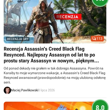

113
RECENZJA GRY
Recenzja Assassin’s Creed Black Flag
Resynced. Najlepszy Assassyn od lat to po
prostu stary Assassyn w nowym, pięknym
wydaniu
Od ponad dekady nie grałem w tak dobrego Assassyna. Powrót na
Karaiby to moje wymarzone wakacje, a Assassin's Creed Black Flag
Resynced awansował (prawdopodobnie) na moją ulubioną odsłonę
serii.
Maciej Pawlikowski
8 lipca 2026
8.0