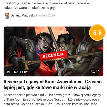
przytłoczyć, a ilość nie zawsze równa się jakości. [recenzja
zaktualizowana po ukończeniu gry]
Dariusz Matusiak
2 kwietnia 2026
5.5

10
RECENZJA GRY
Recenzja Legacy of Kain: Ascendance. Czasem
lepiej jest, gdy kultowe marki nie wracają
Ascendance to pierwsza od 23 lat nowa gra z kultowej serii Legacy
of Kain (pomijając multiplayerowe Nosgoth, które nie wyszło poza
beta-testy). Co nas tu czeka? Cóż... jeśli znacie komiks The Dead