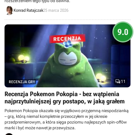
rozszerzeniem tego typu od dawna.
Konrad Ratajczak
25 marca 2026
9.0

11
RECENZJA GRY
Recenzja Pokemon Pokopia - bez wątpienia
najprzytulniejszej gry postapo, w jaką grałem
Pokemon Pokopia okazała się wyjątkowo przyjemną niespodzianką
– grą, którą niemal kompletnie przeoczyłem w jej okresie
przedpremierowym, a która sięga poziomu najlepszych spin-offów
marki i być może nawet je przewyższa.