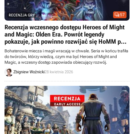

57
RECENZJA GRY
Recenzja wczesnego dostępu Heroes of Might
and Magic: Olden Era. Powrót legendy
pokazuje, jak powinno rozwijać się HoMM po
latach stagnacji
Bohaterowie miecza i magii wracają w chwale. Seria w końcu trafiła
do twórców, którzy wiedzą, czym ma być Heroes of Might and
Magic, a wczesny dostęp zapowiada obiecujący rozwój.
Zbigniew Woźnicki
28 kwietnia 2026