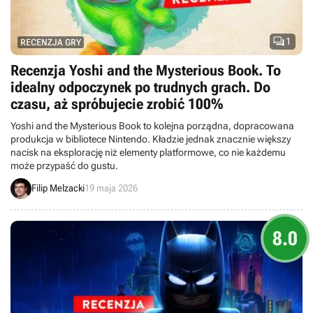

1
RECENZJA GRY
Recenzja Yoshi and the Mysterious Book. To
idealny odpoczynek po trudnych grach. Do
czasu, aż spróbujecie zrobić 100%
Yoshi and the Mysterious Book to kolejna porządna, dopracowana
produkcja w bibliotece Nintendo. Kładzie jednak znacznie większy
nacisk na eksplorację niż elementy platformowe, co nie każdemu
może przypaść do gustu.
Filip Melzacki
19 maja 2026
8.0