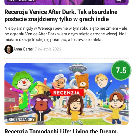
Recenzja Venice After Dark. Tak absurdalne
postacie znajdziemy tylko w grach indie
Nie byłam nigdy w Wenecji i pewnie w tym roku się to nie zmieni – ale
po ograniu Venice After Dark wiem o tym mieście trochę więcej. No i
miałam okazję trochę się pośmiać, a to zawsze zaleta.
Anna Garas
17 kwietnia 2026
7.5
RECENZJA GRY
Recenzja Tomodachi Life: Living the Dream.