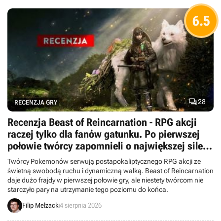
6.5

28
RECENZJA GRY
Recenzja Beast of Reincarnation - RPG akcji
raczej tylko dla fanów gatunku. Po pierwszej
połowie twórcy zapomnieli o największej sile
swojej gry
Twórcy Pokemonów serwują postapokaliptycznego RPG akcji ze
świetną swobodą ruchu i dynamiczną walką. Beast of Reincarnation
daje dużo frajdy w pierwszej połowie gry, ale niestety twórcom nie
starczyło pary na utrzymanie tego poziomu do końca.
Filip Melzacki
4 sierpnia 2026