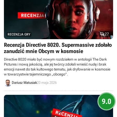

27
RECENZJA GRY
Recenzja Directive 8020. Supermassive zdołało
zanudzić mnie Obcym w kosmosie
Directive 8020 miało być nowym rozdziałem w antologii The Dark
Pictures i nową jakością, ale jej twórcy zdołali wnieść nudę i brak
emocji nawet do tak kultowego tematu, jak dryfowanie w kosmosie
w towarzystwie tajemniczego „obcego”.
Dariusz Matusiak
20 maja 2026
9.0