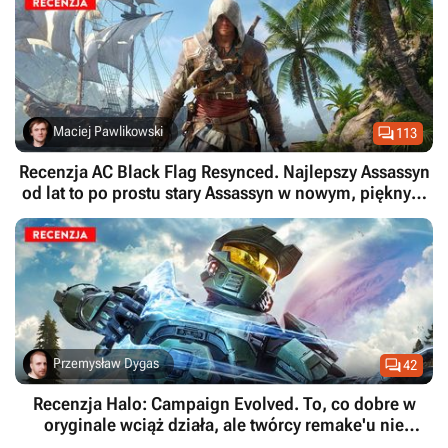

Maciej Pawlikowski
113
Recenzja AC Black Flag Resynced. Najlepszy Assassyn
od lat to po prostu stary Assassyn w nowym, pięknym
wydaniu

Przemysław Dygas
42
Recenzja Halo: Campaign Evolved. To, co dobre w
oryginale wciąż działa, ale twórcy remake'u nie
rozumieją ducha Halo