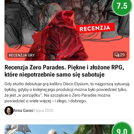
7.5

29
RECENZJA GRY
Recenzja Zero Parades. Piękne i złożone RPG,
które niepotrzebnie samo się sabotuje
Gdy studio debiutuje grą kalibru Disco Elysium, to najgorszą sytuacją
byłoby, gdyby o kolejnej jego produkcji można było powiedzieć tylko,
że jest „w porządku”. Na szczęście o Zero Parades można
powiedzieć o wiele więcej – i złego, i dobrego.
Anna Garas
9 lipca 2026
9.0