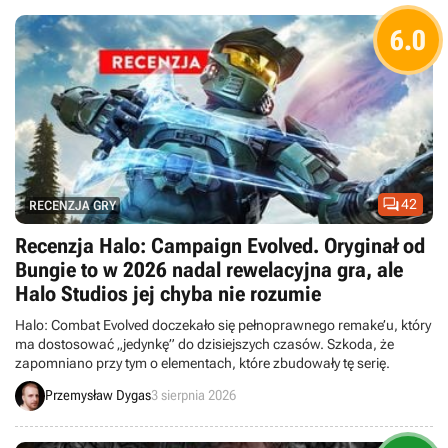
6.0

42
RECENZJA GRY
Recenzja Halo: Campaign Evolved. Oryginał od
Bungie to w 2026 nadal rewelacyjna gra, ale
Halo Studios jej chyba nie rozumie
Halo: Combat Evolved doczekało się pełnoprawnego remake’u, który
ma dostosować „jedynkę” do dzisiejszych czasów. Szkoda, że
zapomniano przy tym o elementach, które zbudowały tę serię.
Przemysław Dygas
3 sierpnia 2026