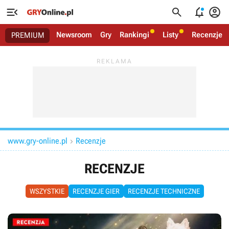




Newsroom
Gry
Rankingi
Listy
Recenzje
PREMIUM
www.gry-online.pl
Recenzje

RECENZJE
WSZYSTKIE
RECENZJE GIER
RECENZJE TECHNICZNE