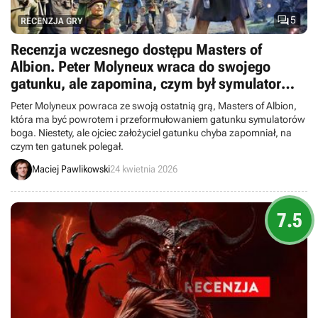

5
RECENZJA GRY
Recenzja wczesnego dostępu Masters of
Albion. Peter Molyneux wraca do swojego
gatunku, ale zapomina, czym był symulator
boga
Peter Molyneux powraca ze swoją ostatnią grą, Masters of Albion,
która ma być powrotem i przeformułowaniem gatunku symulatorów
boga. Niestety, ale ojciec założyciel gatunku chyba zapomniał, na
czym ten gatunek polegał.
Maciej Pawlikowski
24 kwietnia 2026
7.5