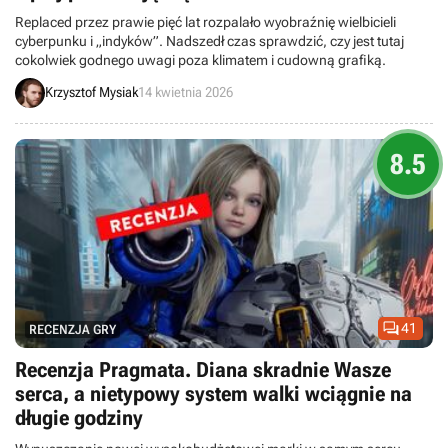
Replaced przez prawie pięć lat rozpalało wyobraźnię wielbicieli
cyberpunku i „indyków”. Nadszedł czas sprawdzić, czy jest tutaj
cokolwiek godnego uwagi poza klimatem i cudowną grafiką.
Krzysztof Mysiak
14 kwietnia 2026
8.5

41
RECENZJA GRY
Recenzja Pragmata. Diana skradnie Wasze
serca, a nietypowy system walki wciągnie na
długie godziny