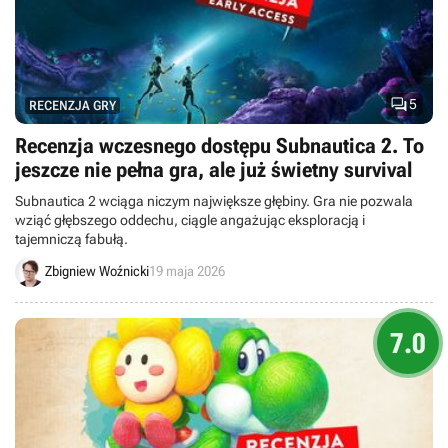

5
RECENZJA GRY
Recenzja wczesnego dostępu Subnautica 2. To
jeszcze nie pełna gra, ale już świetny survival
Subnautica 2 wciąga niczym największe głębiny. Gra nie pozwala
wziąć głębszego oddechu, ciągle angażując eksploracją i
tajemniczą fabułą.
Zbigniew Woźnicki
19 maja 2026
7.0