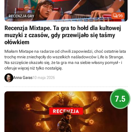

96
RECENZJA GRY
Recenzja Mixtape. Ta gra to hołd dla kultowej
muzyki z czasów, gdy przewijało się taśmy
ołówkiem
Miałam Mixtape na radarze od chwili zapowiedzi, choć ostatnie lata
trochę mnie zniechęciły do wszelkich naśladowców Life is Strange.
Na szczęście okazało się, że ta gra ma na siebie własny pomysł - i
oferuje więcej niż tylko nostalgię.
Anna Garas
10 maja 2026
7.5