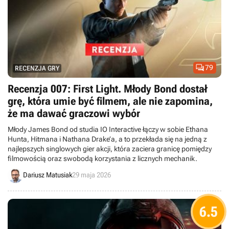

79
RECENZJA GRY
Recenzja 007: First Light. Młody Bond dostał
grę, która umie być filmem, ale nie zapomina,
że ma dawać graczowi wybór
Młody James Bond od studia IO Interactive łączy w sobie Ethana
Hunta, Hitmana i Nathana Drake’a, a to przekłada się na jedną z
najlepszych singlowych gier akcji, która zaciera granicę pomiędzy
filmowością oraz swobodą korzystania z licznych mechanik.
Dariusz Matusiak
29 maja 2026
6.5