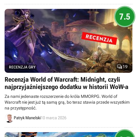
7.5

19
RECENZJA GRY
Recenzja World of Warcraft: Midnight, czyli
najprzyjaźniejszego dodatku w historii WoW-a
Za nami jedenaste rozszerzenie do króla MMORPG. World of
Warcraft nie jest już tą samą grą, bo teraz stawia przede wszystkim
na przystępność.
Patryk Manelski
10 marca 2026