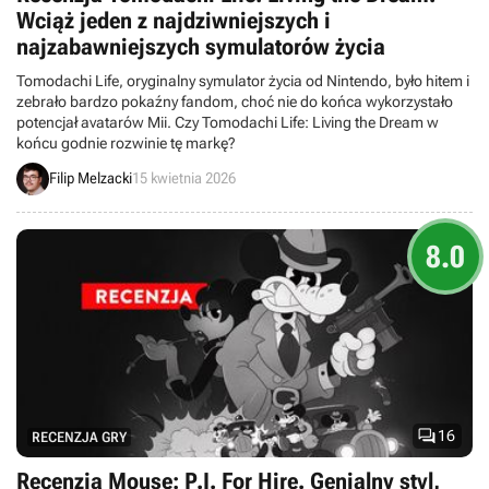
Wciąż jeden z najdziwniejszych i
najzabawniejszych symulatorów życia
Tomodachi Life, oryginalny symulator życia od Nintendo, było hitem i
zebrało bardzo pokaźny fandom, choć nie do końca wykorzystało
potencjał avatarów Mii. Czy Tomodachi Life: Living the Dream w
końcu godnie rozwinie tę markę?
Filip Melzacki
15 kwietnia 2026
8.0

16
RECENZJA GRY
Recenzja Mouse: P.I. For Hire. Genialny styl,