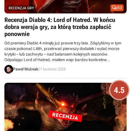

83
RECENZJA GRY
Recenzja Diablo 4: Lord of Hatred. W końcu
dobra wersja gry, za którą trzeba zapłacić
ponownie
Od premiery Diablo 4 minęły już prawie trzy lata. Zdążyliśmy w tym
czasie pokonać Lilith, przetrwać pierwszy dodatek i wylać morze
krytyki – lub zachwytu – nad balansem kolejnych sezonów.
Odpalając Lord of Hatred, miałem więc bardzo konkretne
oczekiwania.
Paweł Woźniak
21 kwietnia 2026
4.5