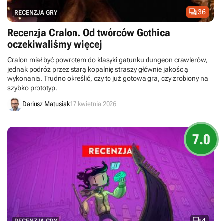

36
RECENZJA GRY
Recenzja Cralon. Od twórców Gothica
oczekiwaliśmy więcej
Cralon miał być powrotem do klasyki gatunku dungeon crawlerów,
jednak podróż przez starą kopalnię straszy głównie jakością
wykonania. Trudno określić, czy to już gotowa gra, czy zrobiony na
szybko prototyp.
Dariusz Matusiak
17 kwietnia 2026
7.0

4
RECENZJA GRY