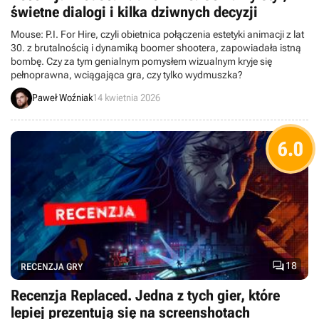
świetne dialogi i kilka dziwnych decyzji
Mouse: P.I. For Hire, czyli obietnica połączenia estetyki animacji z lat
30. z brutalnością i dynamiką boomer shootera, zapowiadała istną
bombę. Czy za tym genialnym pomysłem wizualnym kryje się
pełnoprawna, wciągająca gra, czy tylko wydmuszka?
Paweł Woźniak
14 kwietnia 2026
6.0

18
RECENZJA GRY
Recenzja Replaced. Jedna z tych gier, które
lepiej prezentują się na screenshotach