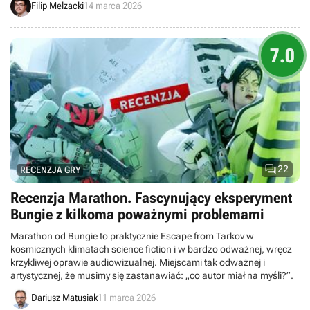
Filip Melzacki
14 marca 2026
7.0

22
RECENZJA GRY
Recenzja Marathon. Fascynujący eksperyment
Bungie z kilkoma poważnymi problemami
Marathon od Bungie to praktycznie Escape from Tarkov w
kosmicznych klimatach science fiction i w bardzo odważnej, wręcz
krzykliwej oprawie audiowizualnej. Miejscami tak odważnej i
artystycznej, że musimy się zastanawiać: „co autor miał na myśli?”.
Dariusz Matusiak
11 marca 2026