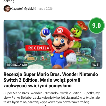
dekadę.
Krzysztof Mysiak
30 marca 2026
9.0

8
RECENZJA GRY
Recenzja Super Mario Bros. Wonder Nintendo
Switch 2 Edition. Mario wciąż potrafi
zachwycać świeżymi pomysłami
Super Mario Bros. Wonder - Nintendo Switch 2 Edition + Spotkajmy
się w Parku Bellabel zaskakuje nie tylko ilością znaków w tytule, ale
także byciem najbardziej wypakowanym nową zawartością