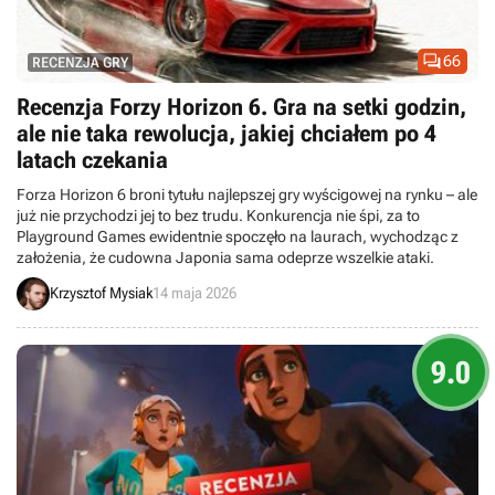

66
RECENZJA GRY
Recenzja Forzy Horizon 6. Gra na setki godzin,
ale nie taka rewolucja, jakiej chciałem po 4
latach czekania
Forza Horizon 6 broni tytułu najlepszej gry wyścigowej na rynku – ale
już nie przychodzi jej to bez trudu. Konkurencja nie śpi, za to
Playground Games ewidentnie spoczęło na laurach, wychodząc z
założenia, że cudowna Japonia sama odeprze wszelkie ataki.
Krzysztof Mysiak
14 maja 2026
9.0