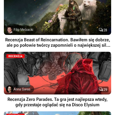

Filip Melzacki
28
Recenzja Beast of Reincarnation. Bawiłem się dobrze,
ale po połowie twórcy zapomnieli o największej sile
swojej gry

Anna Garas
29
Recenzja Zero Parades. Ta gra jest najlepsza wtedy,
gdy przestaje oglądać się na Disco Elysium