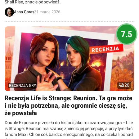
Shall Rise, znacie odpowiedź.
Anna Garas
31 marca 2026
7.5

20
RECENZJA GRY
Recenzja Life is Strange: Reunion. Ta gra może
i nie była potrzebna, ale ogromnie cieszę się,
że powstała
Double Exposure przeszło do historii jako rozczarowująca gra – Life
is Strange: Reunion ma szansę zmienić jej percepcję, a przy tym dać
fanom Max i Chloe coś bardzo emocjonalnego, na co czekali ponad