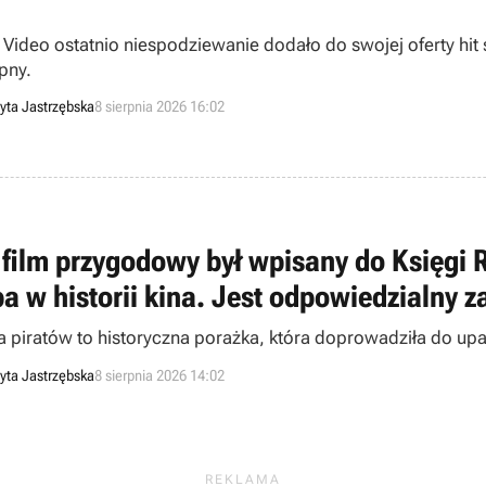
 Video ostatnio niespodziewanie dodało do swojej oferty hit s
pny.
yta Jastrzębska
8 sierpnia 2026 16:02
 film przygodowy był wpisany do Księgi
pa w historii kina. Jest odpowiedzialny 
 piratów to historyczna porażka, która doprowadziła do upadk
yta Jastrzębska
8 sierpnia 2026 14:02