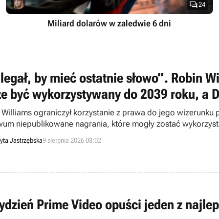

24
Miliard dolarów w zaledwie 6 dni
legał, by mieć ostatnie słowo”. Robin Wi
e być wykorzystywany do 2039 roku, a 
 Williams ograniczył korzystanie z prawa do jego wizerunku p
wum niepublikowane nagrania, które mogły zostać wykorzyst
yta Jastrzębska
9 sierpnia 2026 08:02
ydzień Prime Video opuści jeden z najleps