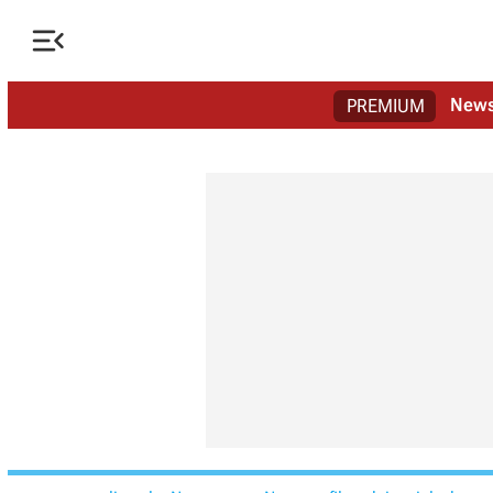

New
PREMIUM