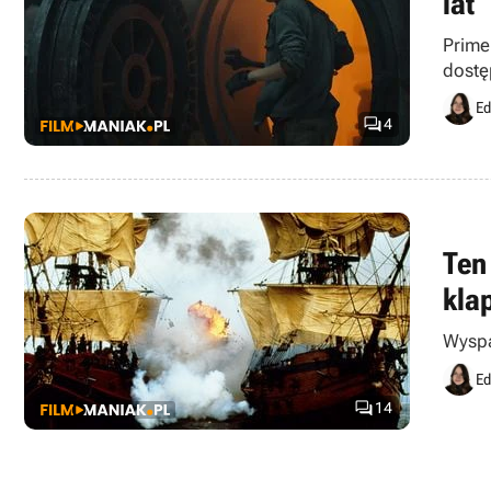
lat
Prime
dostę
Ed

4
Ten
kla
Wyspa
Ed

14