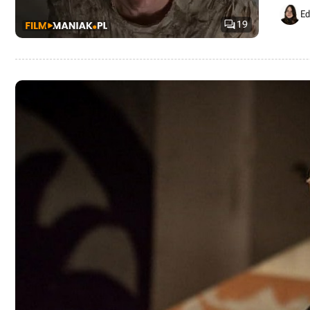
Ed

19