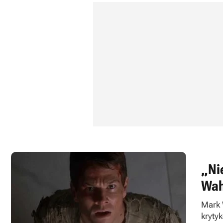
„Ni
Wah
Mark 
kryty