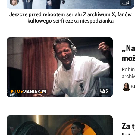

4
Jeszcze przed rebootem serialu Z archiwum X, fanów
kultowego sci-fi czeka niespodzianka
„Na
moż
Robin
archi
Ed

5
Za t