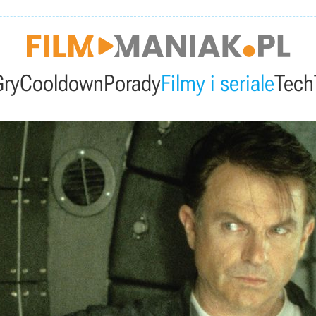
Gry
Cooldown
Porady
Filmy i seriale
Tech