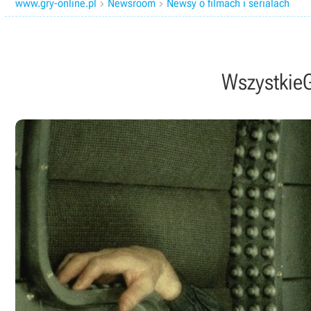
www.gry-online.pl
Newsroom
Newsy o filmach i serialach


Wszystkie