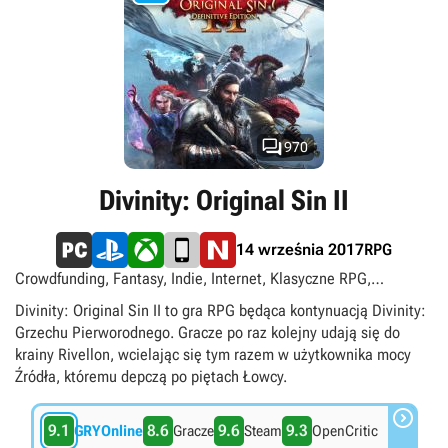

970
Divinity: Original Sin II
RPG
14 września 2017
Crowdfunding, Fantasy, Indie, Internet, Klasyczne RPG,
Kooperacja, LAN, Multiplayer, Na 2 osoby, Podzielony/wspólny
Divinity: Original Sin II to gra RPG będąca kontynuacją Divinity:
ekran, Romanse, Singleplayer, Turowe, Widok izometryczny,
Grzechu Pierworodnego. Gracze po raz kolejny udają się do
singleplayer, multiplayer
krainy Rivellon, wcielając się tym razem w użytkownika mocy
Źródła, któremu depczą po piętach Łowcy.

9.1
8.6
9.6
9.3
GRYOnline
Gracze
Steam
OpenCritic