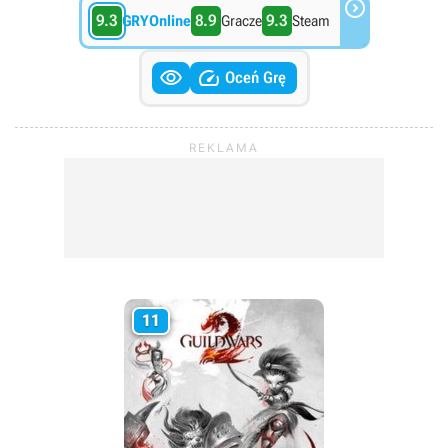

9.3
8.9
9.3
GRYOnline
Gracze
Steam


Oceń Grę
11