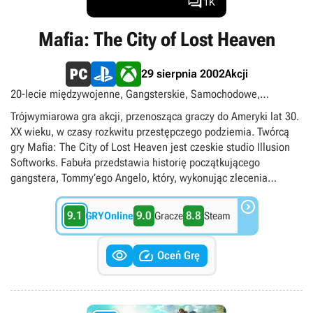

1K
Mafia: The City of Lost Heaven
Akcji
29 sierpnia 2002
20-lecie międzywojenne, Gangsterskie, Samochodowe,
Singleplayer, TPP, TPS, singleplayer
Trójwymiarowa gra akcji, przenosząca graczy do Ameryki lat 30.
XX wieku, w czasy rozkwitu przestępczego podziemia. Twórcą
gry Mafia: The City of Lost Heaven jest czeskie studio Illusion
Softworks. Fabuła przedstawia historię początkującego
gangstera, Tommy’ego Angelo, który, wykonując zlecenia
wpływowej mafijnej rodziny, stawia pierwsze kroki w

przestępczym półświatku. Rozgrywka sprowadza się do
9.1
9.0
8.8
GRYOnline
Gracze
Steam
eksploracji wirtualnego miasta i realizacji kolejnych misji
fabularnych, wzbogaconych licznymi wątkami pobocznymi.


Podczas zabawy nie brakuje ulicznych strzelanin, napadów na
Oceń Grę
banki, pościgów samochodowych czy nawet morderstw na
zlecenie. Twórcy zadbali o sugestywne odtworzenie klimatu
Ameryki lat 30., nie zapominając o charakterystycznych dla tego