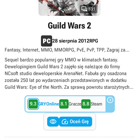

831
Guild Wars 2
RPG
28 sierpnia 2012
Fantasy, Internet, MMO, MMORPG, PvE, PvP, TPP, Zagraj za
darmo, multiplayer
Sequel bardzo popularnej gry MMO w klimatach fantasy.
Dewelopingiem Guild Wars 2 zajęło się należące do firmy
NCsoft studio deweloperskie ArenaNet. Fabuła gry osadzona
została 250 lat po wydarzeniach przedstawionych w dodatku
Guild Wars: Eye of the North. Za sprawą powrotu starożytnych
smoków fantastyczny świat uległ znacznym przeobrażeniom.

Wiele miast i połaci terenu zostało bezpowrotnie zniszczonych.
9.3
8.1
8.8
GRYOnline
Gracze
Steam
Pojawiły się także nowe technologie (m.in. broń palna), które
miały wyraźny wpływ na życie mieszkańców. Podobnie jak w


pierwowzorze z 2005 roku, gracze rozpoczynają swoją przygodę
Oceń Grę
w Guild Wars 2 od kreacji bohatera, wybierając spośród 5
dostępnych ras i 8 klas postaci. Rozgrywka zaprojektowana