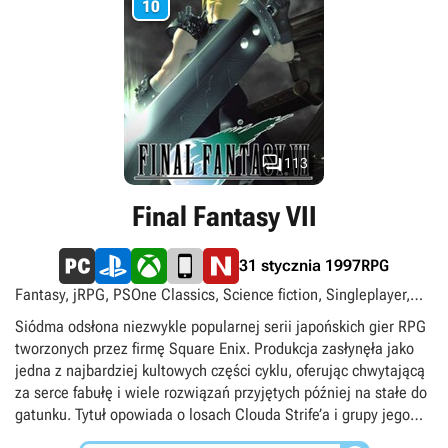
10

113
Final Fantasy VII
RPG
31 stycznia 1997
Fantasy, jRPG, PSOne Classics, Science fiction, Singleplayer,
TPP, Turowe, Urban fantasy
Siódma odsłona niezwykle popularnej serii japońskich gier RPG
tworzonych przez firmę Square Enix. Produkcja zasłynęła jako
jedna z najbardziej kultowych części cyklu, oferując chwytającą
za serce fabułę i wiele rozwiązań przyjętych później na stałe do
gatunku. Tytuł opowiada o losach Clouda Strife’a i grupy jego
przyjaciół walczących z potężną korporacją Shinra.