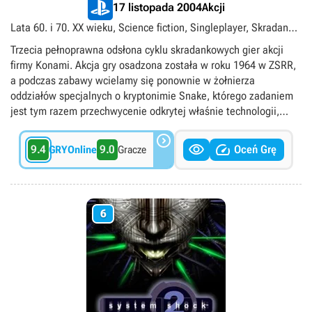
Akcji
17 listopada 2004
Lata 60. i 70. XX wieku, Science fiction, Singleplayer, Skradanki,
TPP, TPS, Tytuły ekskluzywne PlayStation, Zimna wojna
Trzecia pełnoprawna odsłona cyklu skradankowych gier akcji
firmy Konami. Akcja gry osadzona została w roku 1964 w ZSRR,
a podczas zabawy wcielamy się ponownie w żołnierza
oddziałów specjalnych o kryptonimie Snake, którego zadaniem
jest tym razem przechwycenie odkrytej właśnie technologii,
pozwalającej na przenoszenie ładunków nuklearnych. Metal

Gear Solid 3: Snake Eater po raz pierwszy w historii cyklu


9.4
9.0
Oceń Grę
GRYOnline
Gracze
przenosi akcję z terenów industrialnych do dżungli, co
zaowocowało m.in. zupełnie nowym wachlarzem ruchów
naszego bohatera, który walczy teraz nie tylko z ludźmi, ale
także ze zwierzętami. Twórcy zaimplementowali też nowy
6
system walki wręcz oraz usprawniony model poruszania się z
przeciwnikiem wykorzystywanym w formie żywej tarczy. W
warstwie fabularnej znalazło się zaś sporo odniesień do
poprzednich części, wyjaśniających nurtujące fanów fakty z
życiorysu Snake’a.