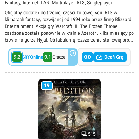
Fantasy, Internet, LAN, Multiplayer, RTS, Singleplayer
Oficjalny dodatek do trzeciej części kultowej serii RTS w
klimatach fantasy, rozwijanej od 1994 roku przez firmę Blizzard
Entertainment. Akcja gry Warcraft III: The Frozen Throne
osadzona została ponownie w krainie Azeroth, kilka miesięcy po
bitwie na górze Hyjal. Oś fabularną rozszerzenia stanowią próby
odnalezienia władcy Nieumarłych, Ner’zhula, spoczywającego w

lodowym grobowcu na kontynencie Northrend. W rozszerzeniu


9.2
9.1
Oceń Grę
GRYOnline
Gracze
otrzymujemy cztery nowe kampanie dla każdej z ras, zaś na
szczególną uwagę zasługuje niepowiązana z głównym wątkiem
fabularnym kampania Orków, przygotowująca grunt pod
planowaną grę MMORPG World of Warcraft. Wśród innych
19
nowości wyróżnić warto przede wszystkim wzbogacenie
wszystkich stron konfliktu o nowe jednostki oraz nowych
bohaterów o unikalnych zdolnościach. W grze pojawiła się
również możliwość wynajmowania neutralnych herosów,
budowania sklepów z magicznym ekwipunkiem, a także nowe
przedmioty, budynki i ich ulepszenia.

515