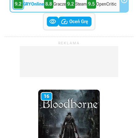
multiplayer - Red Dead Online.
9.2
8.8
9.2
9.5
GRYOnline
Gracze
Steam
OpenCritic


Oceń Grę
16