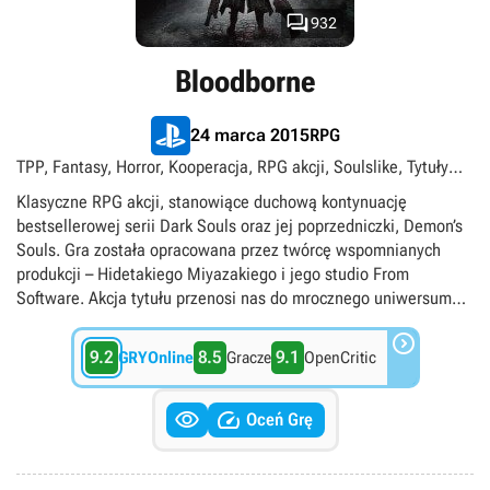

932
Bloodborne
RPG
24 marca 2015
TPP, Fantasy, Horror, Kooperacja, RPG akcji, Soulslike, Tytuły
ekskluzywne PlayStation, PS Plus Premium, PS Plus Extra,
Klasyczne RPG akcji, stanowiące duchową kontynuację
Singleplayer, Multiplayer, Internet
bestsellerowej serii Dark Souls oraz jej poprzedniczki, Demon’s
Souls. Gra została opracowana przez twórcę wspomnianych
produkcji – Hidetakiego Miyazakiego i jego studio From
Software. Akcja tytułu przenosi nas do mrocznego uniwersum
fantasy, utrzymanego w XIX-wiecznej, wiktoriańskiej stylistyce.

Mieszkańców ponurej metropolii Yharnam dotknęła tajemnicza
9.2
8.5
9.1
GRYOnline
Gracze
OpenCritic
zaraza, zmieniająca ludzi w przerażające bestie. Celem zabawy
będzie odkrycie skrywanych przez miasto tajemnic i ustalenie,


kto lub co odpowiada za śmiertelną plagę. Mechanika rozgrywki
Oceń Grę
nie odbiega od znanych z Dark Souls schematów, koncentrując
się na zaawansowanym systemie walki, w którym prócz