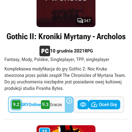

347
Gothic II: Kroniki Myrtany - Archolos
RPG
10 grudnia 2021
Fantasy, Mody, Polskie, Singleplayer, TPP, singleplayer
Kompleksowa modyfikacja do gry Gothic 2: Noc Kruka
stworzona przez polski zespół The Chronicles of Myrtana Team.
Do jej uruchomienia niezbędne jest posiadanie owej kultowej
produkcji studia Piranha Bytes.



9.2
9.3
Oceń Grę
GRYOnline
Gracze
15