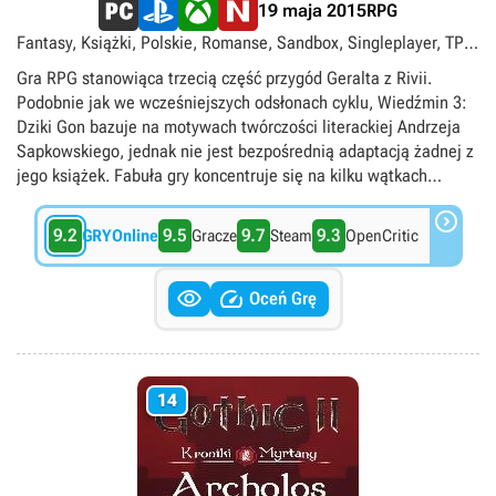
RPG
19 maja 2015
Fantasy, Książki, Polskie, Romanse, Sandbox, Singleplayer, TPP,
Xbox Game Pass Premium, Xbox Game Pass Ultimate,
Gra RPG stanowiąca trzecią część przygód Geralta z Rivii.
singleplayer
Podobnie jak we wcześniejszych odsłonach cyklu, Wiedźmin 3:
Dziki Gon bazuje na motywach twórczości literackiej Andrzeja
Sapkowskiego, jednak nie jest bezpośrednią adaptacją żadnej z
jego książek. Fabuła gry koncentruje się na kilku wątkach
dotyczących m.in. utraconej miłości Geralta, inwazji Nilfgaardu

na Królestwa Północy oraz tytułowych, mitycznych łowów.
9.2
9.5
9.7
9.3
GRYOnline
Gracze
Steam
OpenCritic
Rozgrywka utrzymana jest w sandboksowym stylu, dając
graczom dużą swobodę w eksplorowaniu rozległego świata


(ponad 40-krotnie większego niż w Wiedźmin 2: Zabójcy Królów)
Oceń Grę
i wykonywaniu setek pobocznych misji. Deweloperzy ze studia
CD Projekt RED zadbali o solidną porcję nowości, w tym nowy
silnik REDengine3, oferujący znakomitej jakości oprawę
audiowizualną.
14