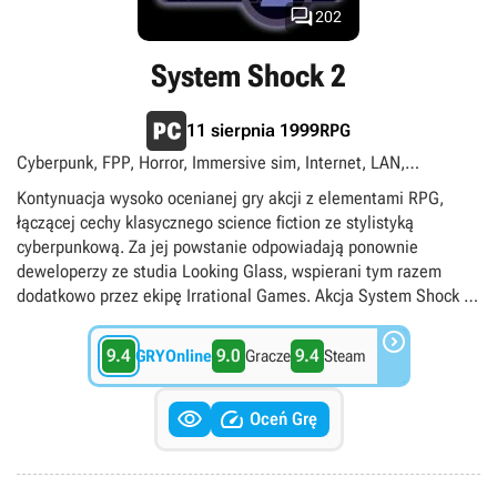

202
System Shock 2
RPG
11 sierpnia 1999
Cyberpunk, FPP, Horror, Immersive sim, Internet, LAN,
Multiplayer, RPG akcji, Science fiction, Singleplayer
Kontynuacja wysoko ocenianej gry akcji z elementami RPG,
łączącej cechy klasycznego science fiction ze stylistyką
cyberpunkową. Za jej powstanie odpowiadają ponownie
deweloperzy ze studia Looking Glass, wspierani tym razem
dodatkowo przez ekipę Irrational Games. Akcja System Shock 2
rozgrywa się 40 lat po wydarzeniach z jedynki, kiedy wojskowa

organizacja UNN stara się ograniczać wpływy megakorporacji,
9.4
9.0
9.4
GRYOnline
Gracze
Steam
wykorzystując w tym celu nowoczesny statek kosmiczny Von
Braun. Gracze wcielają się w postać ochotnika, który podczas


pierwszego lotu jednostki budzi się z hibernacji i odkrywa, że
Oceń Grę
cała załoga statku zginęła, a na pokładzie pojawiły się groźne
mutanty i zbuntowane roboty. W porównaniu z pierwszą częścią
serii, mechanika rozgrywki uległa pewnym zmianom, a elementy