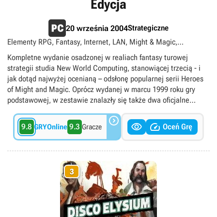
Edycja
Strategiczne
20 września 2004
Elementy RPG, Fantasy, Internet, LAN, Might & Magic,
Multiplayer, Pakiet, Singleplayer, Turowe
Kompletne wydanie osadzonej w realiach fantasy turowej
strategii studia New World Computing, stanowiącej trzecią - i
jak dotąd najwyżej ocenianą – odsłonę popularnej serii Heroes
of Might and Magic. Oprócz wydanej w marcu 1999 roku gry
podstawowej, w zestawie znalazły się także dwa oficjalne
dodatki: Armageddon’s Blade i The Shadow of Death. W

odróżnieniu od kolekcjonerskiego wydania gry z 2002 roku, w


9.8
9.3
Oceń Grę
GRYOnline
Gracze
którym zawarto tak naprawdę trzy osobne produkty, w ramach
Złotej Edycji otrzymujemy tylko dwie płyty CD ze zintegrowanym
instalatorem zawierającym pełną zawartość gry i jej obu
rozszerzeń.
3