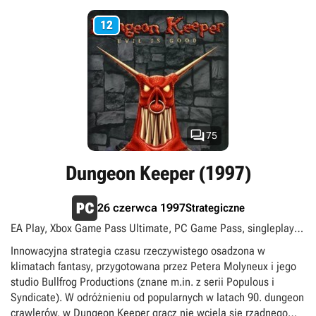
została przede wszystkim z myślą o zabawie w kilkuosobowych
drużynach, co ułatwia zdobywanie doświadczenia i cennych
12
łupów. Gra wyróżnia się znakomitej jakości oprawą wizualną
oraz klimatycznym podkładem dźwiękowym skomponowanym
przez Jeremy'ego Soule'a.

75
Dungeon Keeper (1997)
Strategiczne
26 czerwca 1997
EA Play, Xbox Game Pass Ultimate, PC Game Pass, singleplayer,
multiplayer
Innowacyjna strategia czasu rzeczywistego osadzona w
klimatach fantasy, przygotowana przez Petera Molyneux i jego
studio Bullfrog Productions (znane m.in. z serii Populous i
Syndicate). W odróżnieniu od popularnych w latach 90. dungeon
crawlerów, w Dungeon Keeper gracz nie wciela się rządnego