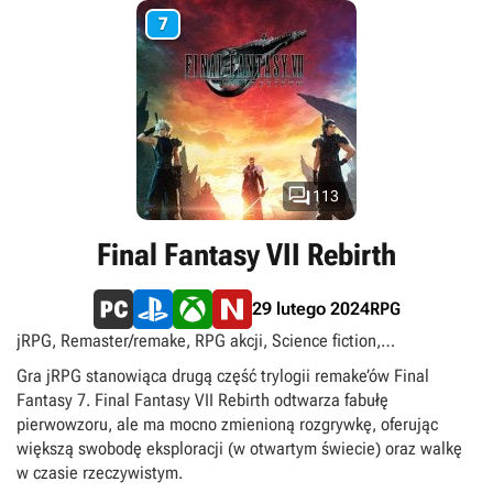
akcji, gry przygodowej oraz RPG uzupełniono tym razem
7
elementami survival horroru. Rozbudowaniu uległ też system
rozwoju postaci, która może reprezentować jedną z trzech klas
o odmiennych umiejętnościach początkowych.

113
Final Fantasy VII Rebirth
RPG
29 lutego 2024
jRPG, Remaster/remake, RPG akcji, Science fiction,
Singleplayer, TPP, Urban fantasy, Xbox Play Anywhere,
Gra jRPG stanowiąca drugą część trylogii remake’ów Final
singleplayer
Fantasy 7. Final Fantasy VII Rebirth odtwarza fabułę
pierwowzoru, ale ma mocno zmienioną rozgrywkę, oferując
większą swobodę eksploracji (w otwartym świecie) oraz walkę
w czasie rzeczywistym.