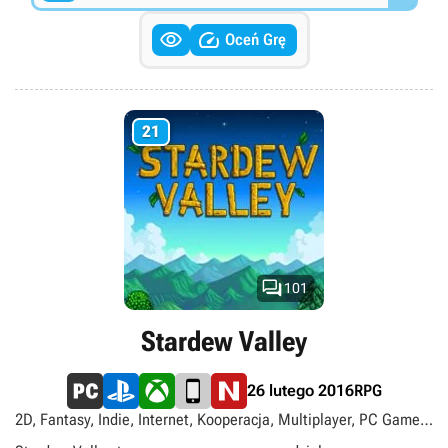


Oceń Grę
21

101
Stardew Valley
RPG
26 lutego 2016
2D, Fantasy, Indie, Internet, Kooperacja, Multiplayer, PC Game
Pass, Przytulne, Rolnicze, Romanse, Sandbox, Singleplayer,