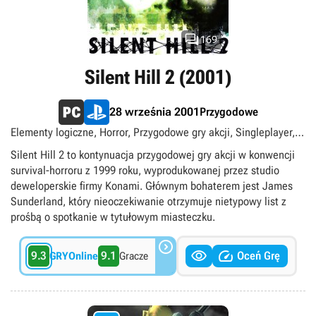

169
Silent Hill 2 (2001)
Przygodowe
28 września 2001
Elementy logiczne, Horror, Przygodowe gry akcji, Singleplayer,
Surrealizm, Survival horror, TPP
Silent Hill 2 to kontynuacja przygodowej gry akcji w konwencji
survival-horroru z 1999 roku, wyprodukowanej przez studio
deweloperskie firmy Konami. Głównym bohaterem jest James
Sunderland, który nieoczekiwanie otrzymuje nietypowy list z
prośbą o spotkanie w tytułowym miasteczku.



9.3
9.1
Oceń Grę
GRYOnline
Gracze