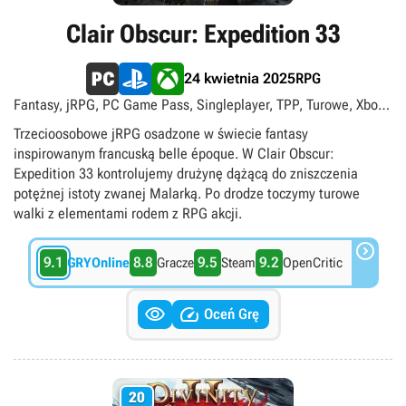
Clair Obscur: Expedition 33
RPG
24 kwietnia 2025
Fantasy, jRPG, PC Game Pass, Singleplayer, TPP, Turowe, Xbox
Game Pass Ultimate, Xbox Game Pass Premium, singleplayer
Trzecioosobowe jRPG osadzone w świecie fantasy
inspirowanym francuską belle époque. W Clair Obscur:
Expedition 33 kontrolujemy drużynę dążącą do zniszczenia
potężnej istoty zwanej Malarką. Po drodze toczymy turowe
walki z elementami rodem z RPG akcji.

9.1
8.8
9.5
9.2
GRYOnline
Gracze
Steam
OpenCritic


Oceń Grę
20