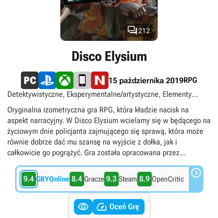

212
Disco Elysium
RPG
15 października 2019
Detektywistyczne, Eksperymentalne/artystyczne, Elementy
przygodowe, Indie, Policyjne, PS Plus Extra, PS Plus Premium,
Oryginalna izometryczna gra RPG, która kładzie nacisk na
Singleplayer, Urban fantasy, Widok izometryczny, Xbox Game
aspekt narracyjny. W Disco Elysium wcielamy się w będącego na
Pass Premium, Xbox Game Pass Ultimate, PC Game Pass,
życiowym dnie policjanta zajmującego się sprawą, która może
singleplayer
równie dobrze dać mu szansę na wyjście z dołka, jak i
całkowicie go pogrążyć. Gra została opracowana przez
debiutujące estońskie studio ZA/UM.

9.4
8.4
9.3
8.9
GRYOnline
Gracze
Steam
OpenCritic


Oceń Grę