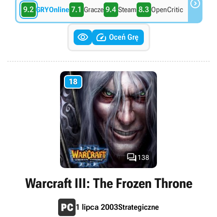

9.2
7.1
9.4
8.3
GRYOnline
Gracze
Steam
OpenCritic


Oceń Grę
18

138
Warcraft III: The Frozen Throne
Strategiczne
1 lipca 2003