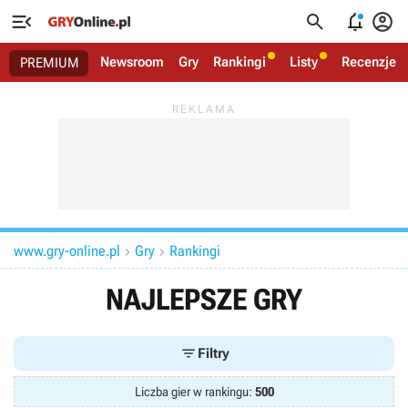




Newsroom
Gry
Rankingi
Listy
Recenzje
PREMIUM
www.gry-online.pl
Gry
Rankingi


NAJLEPSZE GRY

Filtry
Liczba gier w rankingu:
500