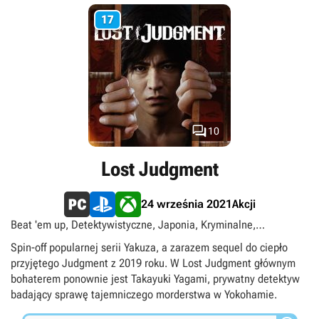
parowania ciosów, uników i szybkich kontrataków pojawiła się
także możliwość skorzystania z broni palnej. Oprawa graficzna
17
prezentuje wysoki poziom wykonania, a sam świat gry jest
znacznie większy i bardziej otwarty, co stało się możliwe dzięki
wykorzystaniu potencjału konsol nowej generacji.

10
Lost Judgment
Akcji
24 września 2021
Beat 'em up, Detektywistyczne, Japonia, Kryminalne,
Przygodowe gry akcji, Singleplayer, Thriller, TPP
Spin-off popularnej serii Yakuza, a zarazem sequel do ciepło
przyjętego Judgment z 2019 roku. W Lost Judgment głównym
bohaterem ponownie jest Takayuki Yagami, prywatny detektyw
badający sprawę tajemniczego morderstwa w Yokohamie.