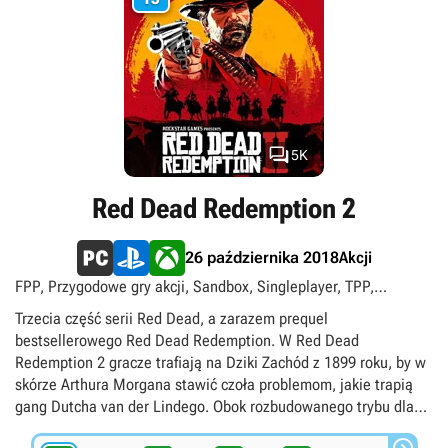

5K
Red Dead Redemption 2
Akcji
26 października 2018
FPP, Przygodowe gry akcji, Sandbox, Singleplayer, TPP,
Western, XIX wiek, PS Plus Extra, PS Plus Premium, singleplayer
Trzecia część serii Red Dead, a zarazem prequel
bestsellerowego Red Dead Redemption. W Red Dead
Redemption 2 gracze trafiają na Dziki Zachód z 1899 roku, by w
skórze Arthura Morgana stawić czoła problemom, jakie trapią
gang Dutcha van der Lindego. Obok rozbudowanego trybu dla
pojedynczego gracza istnieje równie złożony sieciowy moduł
