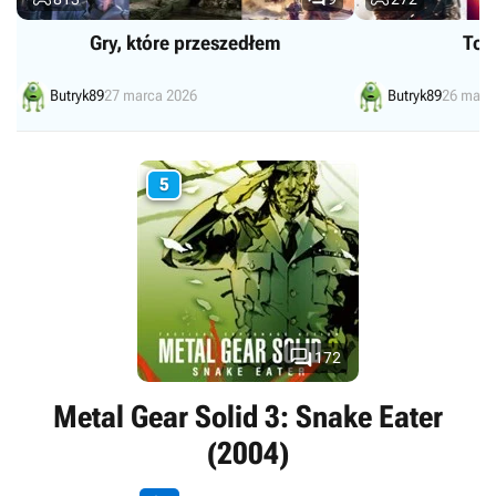
Gry, które przeszedłem
Top
Butryk89
27 marca 2026
Butryk89
26 marc
5

172
Metal Gear Solid 3: Snake Eater
(2004)