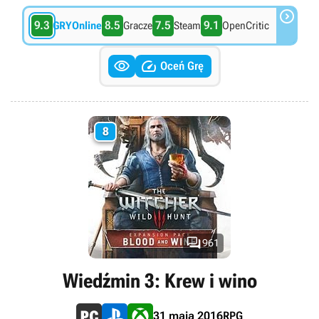

9.3
8.5
7.5
9.1
GRYOnline
Gracze
Steam
OpenCritic


Oceń Grę
8

961
Wiedźmin 3: Krew i wino
RPG
31 maja 2016