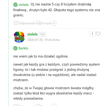
Oj nie ważne 5 czy 8 liczyłem drabinkę
zielele
finałową , drużyn było 42. Głupota tego systemu nie zna
granic.



Odpowiedz
Forum

zielele
1
169
2026-07-20, 19 dni temu
Barklo
nie wiem jak to ma działać ogólnie.
nawet jak kazdy gra z każdym, czyli powiedzmy system
ligowy, to i tak możesz przegrać z jedną drużyną
dwukrotnie (u siebie i na wyjeździe), ale nadal zostać
mistrzem.
chyba, że w Twojej głowie mistrzem świata mógłby
zostać tylko ktoś kto wygra absolutnie każdy mecz -
wtedy powodzenia.