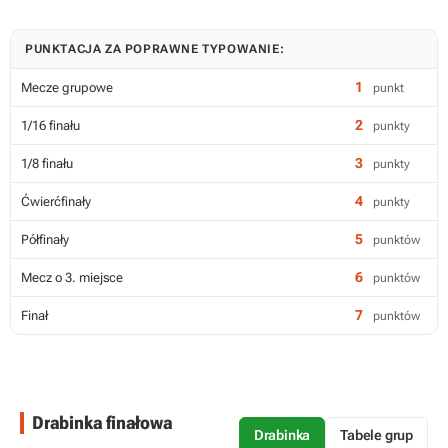
PUNKTACJA ZA POPRAWNE TYPOWANIE:
1
Mecze grupowe
punkt
2
1/16 finału
punkty
3
1/8 finału
punkty
4
Ćwierćfinały
punkty
5
Półfinały
punktów
6
Mecz o 3. miejsce
punktów
7
Finał
punktów
Drabinka finałowa
Drabinka
Tabele grup