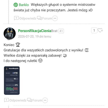
Większych głupot o systemie mistrzostw
Barklo
świata już chyba nie przeczytam. Jesteś mózg xD



Odpowiedz
Forum

PersonifikacjaCienia
1
Brat
41
🥳
2026-07-20, 19 dni temu
🏆
Koniec
👏
Gratulacje dla wszystkich zadowolonych z wyniku!
🤝
Wielkie dzięki za wspaniałą zabawę!
🤠
I do następnej ruletki



Odpowiedz
Forum