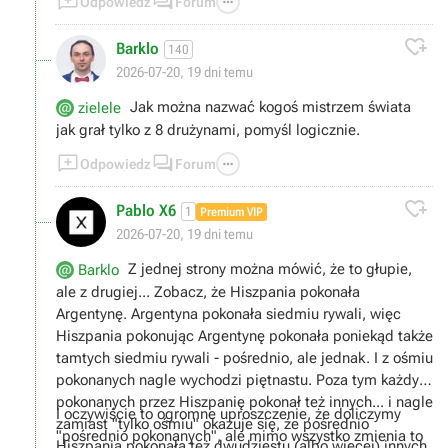



Odpowiedz
Forum

Barklo
140
2026-07-20, 19 dni temu
Jak można nazwać kogoś mistrzem świata
zielele
jak grał tylko z 8 drużynami, pomyśl logicznie.



Odpowiedz
Forum

Pablo X6
1
Premium VIP
2026-07-20, 19 dni temu
Z jednej strony można mówić, że to głupie,
Barklo
ale z drugiej... Zobacz, że Hiszpania pokonała
Argentynę. Argentyna pokonała siedmiu rywali, więc
Hiszpania pokonując Argentynę pokonała poniekąd także
tamtych siedmiu rywali - pośrednio, ale jednak. I z ośmiu
pokonanych nagle wychodzi piętnastu. Poza tym każdy z
pokonanych przez Hiszpanię pokonał też innych... i nagle
I oczywiście to ogromne uproszczenie, że doliczymy
zamiast "tylko ośmiu" okazuje się, że pośrednio
"pośrednio pokonanych", ale mimo wszystko zmienia to
Hiszpania pokonała też dwudziestu (albo więcej) innych