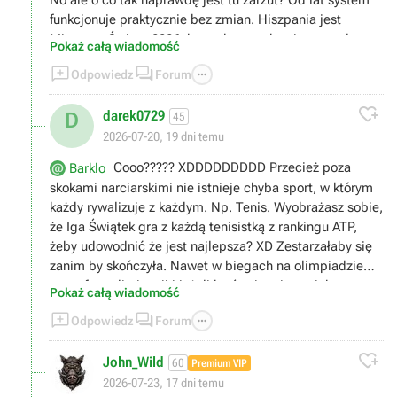
funkcjonuje praktycznie bez zmian. Hiszpania jest
Mistrzem Świata 2026, bo w danym okresie przeszła
Pokaż całą wiadomość
pomyślnie grupę fazy eliminacyjnej, wyszła z grupy już



Odpowiedz
Forum
na mundialu i pokonała wszystkich przeciwników w
drodze do finału. Przecież logicznym założeniem jest, że

darek0729
D
jak Hiszpania wygrywa z Argentyną, która pokonała (w
45
tym momencie jest lepsza od) Francję, która pokonała
2026-07-20, 19 dni temu
(w tym momencie jest lepsza od) Maroko itd. (tak jak
Cooo????? XDDDDDDDDD Przecież poza
Barklo
pisze
Pablo X6
, pośrednio wygrywa z większością
skokami narciarskimi nie istnieje chyba sport, w którym
drużyn), to jest drużyną najlepszą w tym okresie. Gra
każdy rywalizuje z każdym. Np. Tenis. Wyobrażasz sobie,
każdy z każdym nigdy nie będzie lepszym rozwiązaniem,
że Iga Świątek gra z każdą tenisistką z rankingu ATP,
bo tak jak napisał
zielele
zawsze można z kimś po
żeby udowodnić że jest najlepsza? XD Zestarzałaby się
drodze przegrać. Myślę bracie, że myli Ci się pojęcie.
zanim by skończyła. Nawet w biegach na olimpiadzie
Mistrz Świata, to nie jest drużyna niepokonana, a
masz fazy eliminacji i jeżeli ktoś osiągnie w nich
drużyna najlepsza w danym okresie.
Pokaż całą wiadomość
najlepszy wynik, a finał zawali to przegrywa.



Odpowiedz
Forum

John_Wild
60
Premium VIP
2026-07-23, 17 dni temu