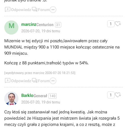
jednak było trafione :D.



Odpowiedz
Forum

marcinz
1
M
Centurion
31
2026-07-20, 19 dni temu
Mizernie w tej edycji mi poszło,lawirowałem przez cały
MUNDIAL między 900 a 1100 miejsce kończąc ostatecznie na
909 miejscu.
Kończę z 88 punktami,trafność typów w 54%.
[wyedytowany przez marcinz 2026-07-20 18:21:53]



Odpowiedz
Forum

Barklo
1
Generał
140
2026-07-20, 19 dni temu
Czy ktoś się zastanawiał nad jedną kwestią. Jak można
powiedzieć że Hiszpania jest mistrzem świata jak rozegrała 5
meczy czyli grała z pięcioma krajami, a co z resztą, może z