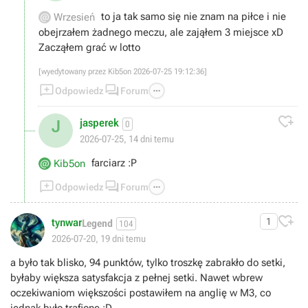
to ja tak samo się nie znam na piłce i nie
Wrzesień
obejrzałem żadnego meczu, ale zająłem 3 miejsce xD
Zacząłem grać w lotto
[wyedytowany przez Kib5on 2026-07-25 19:12:36]



Odpowiedz
Forum

jasperek
J
0
2026-07-25, 14 dni temu
farciarz :P
Kib5on



Odpowiedz
Forum

tynwar
1
Legend
104
2026-07-20, 19 dni temu
a było tak blisko, 94 punktów, tylko troszkę zabrakło do setki,
byłaby większa satysfakcja z pełnej setki. Nawet wbrew
oczekiwaniom większości postawiłem na anglię w M3, co