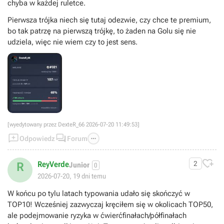
chyba w każdej ruletce.
Pierwsza trójka niech się tutaj odezwie, czy chce te premium,
bo tak patrzę na pierwszą trójkę, to żaden na Golu się nie
udziela, więc nie wiem czy to jest sens.
[wyedytowany przez DexteR_66 2026-07-20 11:49:53]



Odpowiedz
Forum

ReyVerde
2
R
Junior
0
2026-07-20, 19 dni temu
W końcu po tylu latach typowania udało się skończyć w
TOP10! Wcześniej zazwyczaj kręciłem się w okolicach TOP50,
ale podejmowanie ryzyka w ćwierćfinałach/półfinałach