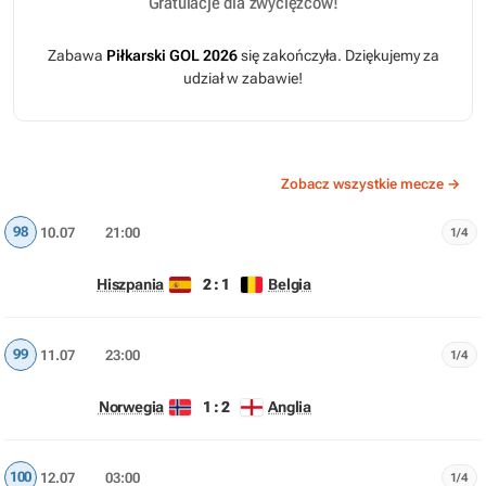
Gratulacje dla zwycięzców!
Zabawa
Piłkarski GOL 2026
się zakończyła. Dziękujemy za
udział w zabawie!
Zobacz wszystkie mecze →
98
10.07
21:00
1/4
2 : 1
Hiszpania
Belgia
99
11.07
23:00
1/4
1 : 2
Norwegia
Anglia
100
12.07
03:00
1/4