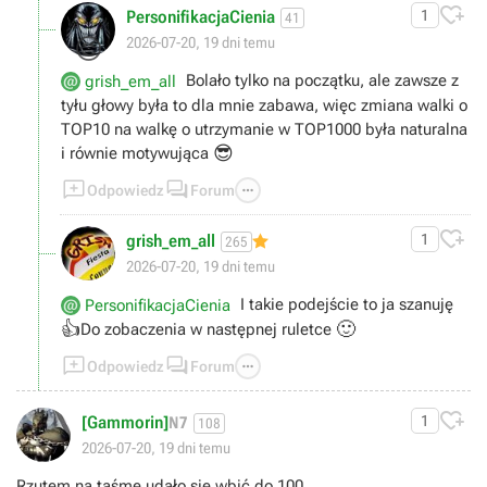

PersonifikacjaCienia
1
41
😉
2026-07-20, 19 dni temu
Bolało tylko na początku, ale zawsze z
grish_em_all
tyłu głowy była to dla mnie zabawa, więc zmiana walki o
TOP10 na walkę o utrzymanie w TOP1000 była naturalna
😎
i równie motywująca



Odpowiedz
Forum

grish_em_all
1
265
2026-07-20, 19 dni temu
I takie podejście to ja szanuję
PersonifikacjaCienia
👍
🙂
Do zobaczenia w następnej ruletce



Odpowiedz
Forum

[Gammorin]
1
N7
108
2026-07-20, 19 dni temu
Rzutem na taśme udało się wbić do 100.