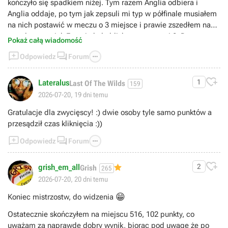
kończyło się spadkiem niżej. Tym razem Anglia odbiera i
Anglia oddaje, po tym jak zepsuli mi typ w półfinale musiałem
na nich postawić w meczu o 3 miejsce i prawie zszedłem na
zawał po tym jak Francja była blisko powrotu z 4:0 :D
Pokaż całą wiadomość



Odpowiedz
Forum

Lateralus
1
Last Of The Wilds
159
2026-07-20, 19 dni temu
Gratulacje dla zwycięscy! :) dwie osoby tyle samo punktów a
przesądził czas kliknięcia :))



Odpowiedz
Forum

grish_em_all
2
Grish
265
2026-07-20, 20 dni temu
😁
Koniec mistrzostw, do widzenia
Ostatecznie skończyłem na miejscu 516, 102 punkty, co
uważam za naprawdę dobry wynik, biorąc pod uwagę że po