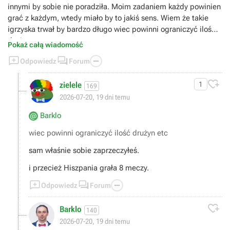
innymi by sobie nie poradziła. Moim zadaniem każdy powinien
grać z każdym, wtedy miało by to jakiś sens. Wiem że takie
igrzyska trwał by bardzo długo wiec powinni ograniczyć ilość
drużyn etc.
Pokaż całą wiadomość



Odpowiedz
Forum

zielele
1
169
2026-07-20, 19 dni temu
Barklo
wiec powinni ograniczyć ilość drużyn etc
sam właśnie sobie zaprzeczyłeś.
i przecież Hiszpania grała 8 meczy.



Odpowiedz
Forum

Barklo
140
2026-07-20, 19 dni temu