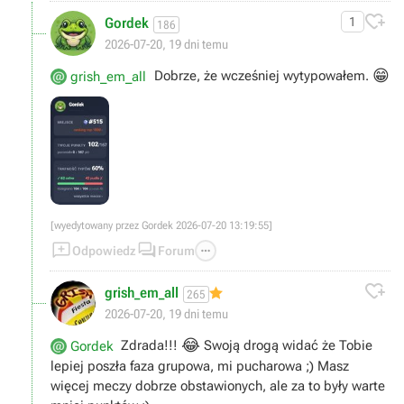

Gordek
1
186
2026-07-20, 19 dni temu
😁
Dobrze, że wcześniej wytypowałem.
grish_em_all
[wyedytowany przez Gordek 2026-07-20 13:19:55]



Odpowiedz
Forum

grish_em_all
265
2026-07-20, 19 dni temu
😂
Zdrada!!!
Swoją drogą widać że Tobie
Gordek
lepiej poszła faza grupowa, mi pucharowa ;) Masz
więcej meczy dobrze obstawionych, ale za to były warte