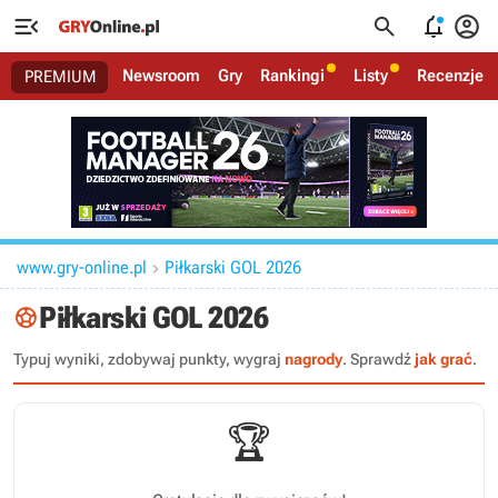




Newsroom
Gry
Rankingi
Listy
Recenzje
PREMIUM
www.gry-online.pl
Piłkarski GOL 2026

Piłkarski GOL 2026

Typuj wyniki, zdobywaj punkty, wygraj
nagrody
. Sprawdź
jak grać
.
🏆