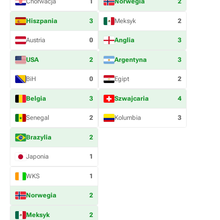
Chorwacja
1
Norwegia
2
Hiszpania
3
Meksyk
2
Austria
0
Anglia
3
USA
2
Argentyna
3
BiH
0
Egipt
2
Belgia
3
Szwajcaria
4
Senegal
2
Kolumbia
3
Brazylia
2
Japonia
1
WKS
1
Norwegia
2
Meksyk
2