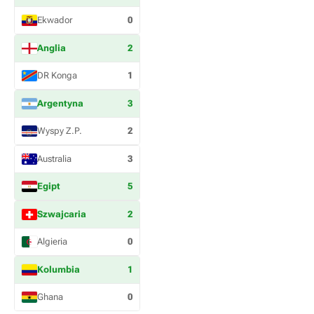
Ekwador
0
Anglia
2
DR Konga
1
Argentyna
3
Wyspy Z.P.
2
Australia
3
Egipt
5
Szwajcaria
2
Algieria
0
Kolumbia
1
Ghana
0