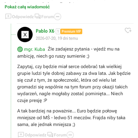
lata dostaniemy ruletkę na Euro? ;)
Pokaż całą wiadomość



Odpowiedz
Forum

Pablo X6
1
Premium VIP
2026-07-20, 19 dni temu
Źle zadajesz pytania - wjedź mu na
mgr. Kuba
ambicję, niech go ruszy sumienie ;)
Zapytaj, czy będzie miał serce odebrać tak wielkiej
grupie ludzi tyle dobrej zabawy za dwa lata. Jak będzie
się czuł z tym, że społeczność, która od wielu lat
gromadzi się wspólnie na tym forum przy okazji takich
wydarzeń, nagle mogłaby zostać pominięta... Niech
czuje presję :P
A tak bardziej na poważnie... Euro będzie połowę
mniejsze od MŚ - ledwo 51 meczów. Frajda niby taka
sama, ale jednak mniejsza ;)



Odpowiedz
Forum