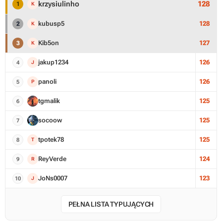
krzysiulinho
128
K
kubusp5
128
K
Kib5on
127
K
jakup1234
126
J
panoli
126
P
tgmalik
125
socoow
125
tpotek78
125
T
ReyVerde
124
R
JoNs0007
123
J
PEŁNA LISTA TYPUJĄCYCH