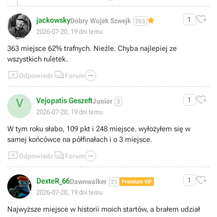

jackowsky
1
Dobry Wujek Szwejk
263
👍
2026-07-20, 19 dni temu
363 miejsce 62% trafnych. Nieźle. Chyba najlepiej ze
wszystkich ruletek.



Odpowiedz
Forum

Vejopatis Geszeft
1
V
Junior
3
2026-07-20, 19 dni temu
W tym roku słabo, 109 pkt i 248 miejsce. wyłożyłem się w
samej końcówce na półfinałach i o 3 miejsce.



Odpowiedz
Forum

DexteR_66
1
Dawnwalker
21
Premium VIP
2026-07-20, 19 dni temu
Najwyższe miejsce w historii moich startów, a brałem udział