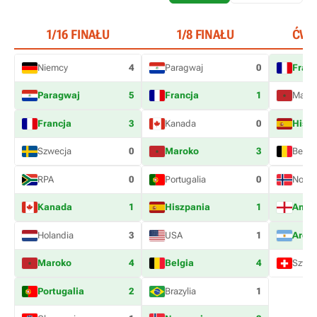
1/16 FINAŁU
1/8 FINAŁU
ĆWI
Niemcy
4
Paragwaj
0
Franc
Paragwaj
5
Francja
1
Maro
Francja
3
Kanada
0
Hisz
Szwecja
0
Maroko
3
Belgi
RPA
0
Portugalia
0
Norwe
Kanada
1
Hiszpania
1
Angli
Holandia
3
USA
1
Arge
Maroko
4
Belgia
4
Szwaj
Portugalia
2
Brazylia
1