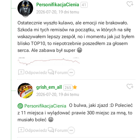

PersonifikacjaCienia
41
😁
2026-07-20, 19 dni temu
Ostatecznie wyszło kulawo, ale emocji nie brakowało.
Szkoda mi tych remisów na początku, w których na siłę
wskazywałem lepszy zespół, no i momentu jak już byłem
blisko TOP10, to niepotrzebnie poszedłem za głosem
😁
serca. Ale zabawa był super



Odpowiedz
Forum

grish_em_all
265
2026-07-20, 19 dni temu
O bulwa, jaki zjazd :D Polecieć
PersonifikacjaCienia
z 11 miejsca i wylądować prawie 300 miejsc za mną, to
😁
musiało boleć



Odpowiedz
Forum