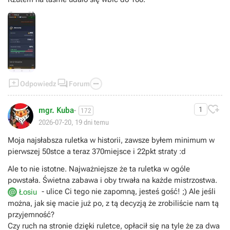



Odpowiedz
Forum

mgr. Kuba
1
-
172
2026-07-20, 19 dni temu
Moja najsłabsza ruletka w historii, zawsze byłem minimum w
pierwszej 50stce a teraz 370miejsce i 22pkt straty :d
Ale to nie istotne. Najważniejsze że ta ruletka w ogóle
powstała. Świetna zabawa i oby trwała na każde mistrzostwa.
- ulice Ci tego nie zapomną, jesteś gość! ;) Ale jeśli
Łosiu
można, jak się macie już po, z tą decyzją że zrobiliście nam tą
przyjemność?
Czy ruch na stronie dzięki ruletce, opłacił się na tyle że za dwa