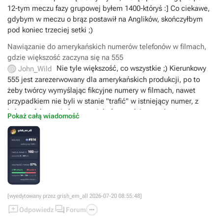
12-tym meczu fazy grupowej byłem 1400-któryś :] Co ciekawe,
gdybym w meczu o brąz postawił na Anglików, skończyłbym
pod koniec trzeciej setki ;)
Nawiązanie do amerykańskich numerów telefonów w filmach,
gdzie większość zaczyna się na 555
Nie tyle większość, co wszystkie ;) Kierunkowy
John_Wild
555 jest zarezerwowany dla amerykańskich produkcji, po to
żeby twórcy wymyślając fikcyjne numery w filmach, nawet
przypadkiem nie byli w stanie "trafić" w istniejący numer, z
którego faktycznie korzysta jakaś prawdziwa osoba :)
Pokaż całą wiadomość
[wyedytowany przez grish_em_all 2026-07-20 08:55:48]



Odpowiedz
Forum