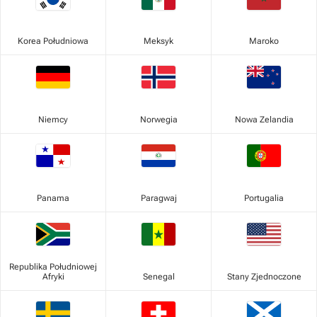
Korea Południowa
Meksyk
Maroko
Niemcy
Norwegia
Nowa Zelandia
Panama
Paragwaj
Portugalia
Republika Południowej
Afryki
Senegal
Stany Zjednoczone