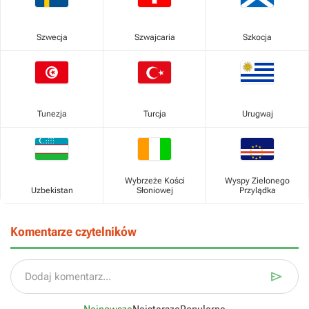
Szwecja
Szwajcaria
Szkocja
Tunezja
Turcja
Urugwaj
Wybrzeże Kości
Wyspy Zielonego
Uzbekistan
Słoniowej
Przylądka
Komentarze czytelników

Dodaj komentarz...