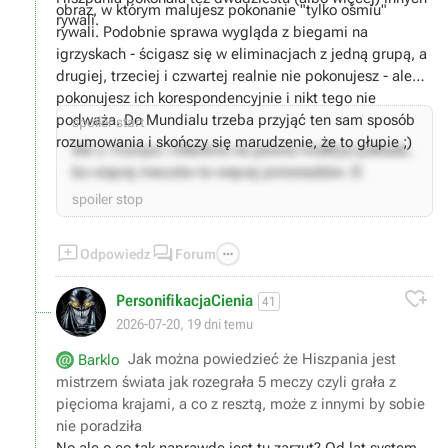
obraz, w którym malujesz pokonanie "tylko ośmiu"
rywali.
rywali. Podobnie sprawa wygląda z biegami na
igrzyskach - ścigasz się w eliminacjach z jedną grupą, a
drugiej, trzeciej i czwartej realnie nie pokonujesz - ale
pokonujesz ich korespondencyjnie i nikt tego nie
podważa. Do Mundialu trzeba przyjąć ten sam sposób
spoiler start
rozumowania i skończy się marudzenie, że to głupie ;)
Ale u Trumpa i Infantino na pewno miałbyś poklask,
bo więcej meczów to więcej pinionszków :D
spoiler stop



Odpowiedz
Forum

PersonifikacjaCienia
41
2026-07-20, 19 dni temu
Jak można powiedzieć że Hiszpania jest
Barklo
mistrzem świata jak rozegrała 5 meczy czyli grała z
pięcioma krajami, a co z resztą, może z innymi by sobie
nie poradziła
No ale o co tak naprawdę jest tu zarzut? Od lat system