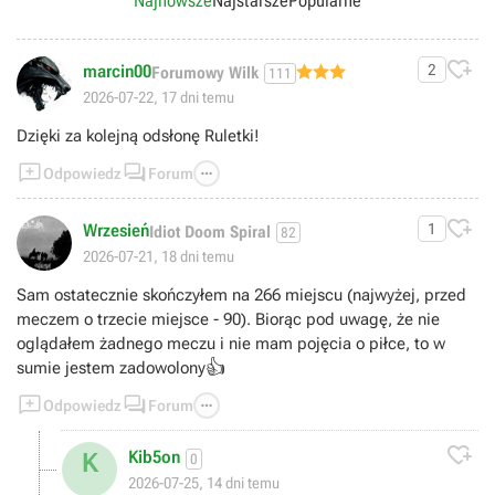
Najnowsze
Najstarsze
Popularne

marcin00
2
Forumowy Wilk
111
2026-07-22, 17 dni temu
Dzięki za kolejną odsłonę Ruletki!



Odpowiedz
Forum

Wrzesień
1
Idiot Doom Spiral
82
2026-07-21, 18 dni temu
Sam ostatecznie skończyłem na 266 miejscu (najwyżej, przed
meczem o trzecie miejsce - 90). Biorąc pod uwagę, że nie
oglądałem żadnego meczu i nie mam pojęcia o piłce, to w
👍
sumie jestem zadowolony



Odpowiedz
Forum

Kib5on
K
0
2026-07-25, 14 dni temu