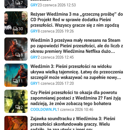

7
GRY
23 czerwca 2026 12:53
Reżyser Wiedźmina 3 ma „grzeczną prośbę” do
CD Projekt Red w sprawie dodatku Pieśni
przeszłości. Wszyscy gracze się z nim zgodzą

30
GRY
8 czerwca 2026 19:26
Wiedźmin 3 przeżywa mały renesans na Steam
po zapowiedzi Pieśni przeszłości, ale do liczb z
okresu premiery Wiedźmina Netflixa dużo

8
jeszcze brakuje
GRY
2 czerwca 2026 12:45
Wiedźmin 3: Pieśni przeszłości na widoku
ukrywa wielką tajemnicę. Łatwy do przeoczenia
szczegół może wskazywać na zupełnie nowy

11
region w dodatku
GRY
1 czerwca 2026 17:20
Czy Pieśni przeszłości to okazja dla powrotu
zapomnianej postaci z Wiedźmina 2? Fani żyją
nadzieją, że znów zobaczą tego bohatera

2
COOLDOWN.PL
1 czerwca 2026 10:46
Zajawka soundtracku z Wiedźmina 3: Pieśni
przeszłości skonfundowała graczy. Wielu
sądziło, że zna utwór z innej gry