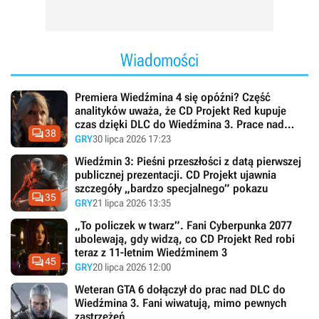
Wiadomości
Premiera Wiedźmina 4 się opóźni? Część
analityków uważa, że CD Projekt Red kupuje
czas dzięki DLC do Wiedźmina 3. Prace nad

38
Pieśniami przeszłości idą pełną parą
GRY
30 lipca 2026 17:23
Wiedźmin 3: Pieśni przeszłości z datą pierwszej
publicznej prezentacji. CD Projekt ujawnia
szczegóły „bardzo specjalnego” pokazu

35
GRY
21 lipca 2026 13:35
„To policzek w twarz”. Fani Cyberpunka 2077
ubolewają, gdy widzą, co CD Projekt Red robi
teraz z 11-letnim Wiedźminem 3

45
GRY
20 lipca 2026 12:00
Weteran GTA 6 dołączył do prac nad DLC do
Wiedźmina 3. Fani wiwatują, mimo pewnych
zastrzeżeń