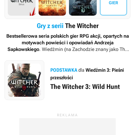
GIER
Gry z serii
The Witcher
Bestsellerowa seria polskich gier RPG akcji, opartych na
motywach powieści i opowiadań Andrzeja
Sapkowskiego
.
Wiedźmin
(na Zachodzie znany jako
The
Witcher
) jest rozwijany przez rodzime studio CD Projekt
RED, które oprócz niego ma w swoim portfolio markę
Cyberpunk 2077
. Poza tym w jego rozwoju wzięły udział
PODSTAWKA
dla
Wiedźmin 3: Pieśni
takie ekipy, jak The Molasses Flood oraz Fool’s Theory.
przeszłości
The Witcher 3: Wild Hunt