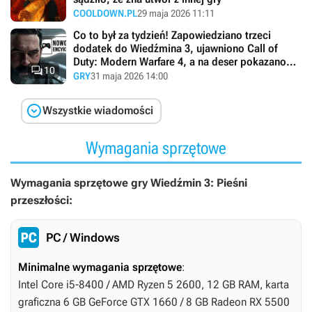
COOLDOWN.PL
29 maja 2026 11:11
Co to był za tydzień! Zapowiedziano trzeci
dodatek do Wiedźmina 3, ujawniono Call of
Duty: Modern Warfare 4, a na deser pokazano

10
światu kontynuację bestsellerowej strategii
GRY
31 maja 2026 14:00
ekonomicznej

Wszystkie wiadomości
Wymagania sprzętowe
Wymagania sprzętowe gry Wiedźmin 3: Pieśni
przeszłości:
PC / Windows
Minimalne wymagania sprzętowe
:
Intel Core i5-8400 / AMD Ryzen 5 2600, 12 GB RAM, karta
graficzna 6 GB GeForce GTX 1660 / 8 GB Radeon RX 5500