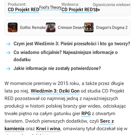
Producent:
Wydawca:
Ograniczenia wiekowe:
Fool's Theory
CD Projekt RED
CD Projekt RED
18+
Gothic Remake
Crimson Desert
Dragon's Dogma 2
Czym jest Wiedźmin 3: Pieśni przeszłości i kto go tworzy?
Co wiadomo oficjalnie? Najważniejsze informacje o
dodatku
Jakie informacje nie zostały potwierdzone?
W momencie premiery w 2015 roku, a także przez długie
lata po niej,
Wiedźmin 3: Dziki Gon
od studia CD Projekt
RED pozostawał co najmniej jedną z najważniejszych
produkcji w historii polskiej branży gier wideo, odciskając
trwałe piętno na całym gatunku gier
RPG
z otwartym
światem. Dwóch pierwszych dodatków, czyli
Serc z
kamienia
oraz
Krwi i wina
, omawiany tytuł doczekał się w