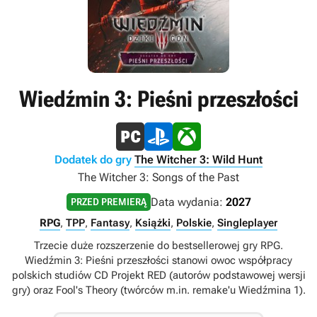
Wiedźmin 3: Pieśni przeszłości
Dodatek do gry
The Witcher 3: Wild Hunt
The Witcher 3: Songs of the Past
Data wydania:
2027
PRZED PREMIERĄ
RPG
,
TPP
,
Fantasy
,
Książki
,
Polskie
,
Singleplayer
Trzecie duże rozszerzenie do bestsellerowej gry RPG.
Wiedźmin 3: Pieśni przeszłości stanowi owoc współpracy
polskich studiów CD Projekt RED (autorów podstawowej wersji
gry) oraz Fool's Theory (twórców m.in. remake'u Wiedźmina 1).