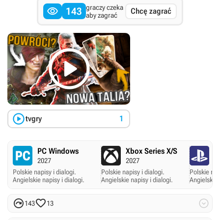
graczy czeka

143
Chcę zagrać
aby zagrać


tvgry
1
PC Windows
Xbox Series X/S
P
2027
2027
2
Polskie napisy i dialogi.
Polskie napisy i dialogi.
Polskie napi
Angielskie napisy i dialogi.
Angielskie napisy i dialogi.
Angielskie 



143
13