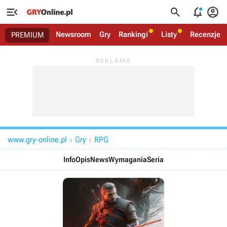




Newsroom
Gry
Rankingi
Listy
Recenzje
PREMIUM
www.gry-online.pl
Gry
RPG


Info
Opis
News
Wymagania
Seria