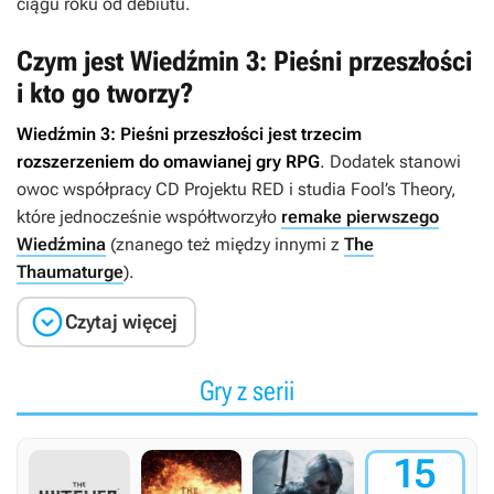
ciągu roku od debiutu.
Czym jest Wiedźmin 3: Pieśni przeszłości
i kto go tworzy?
Wiedźmin 3: Pieśni przeszłości
jest trzecim
rozszerzeniem do omawianej gry RPG
. Dodatek stanowi
owoc współpracy CD Projektu RED i studia Fool’s Theory,
które jednocześnie współtworzyło
remake pierwszego
Wiedźmina
(znanego też między innymi z
The
Thaumaturge
).

Czytaj więcej
Gry z serii
15