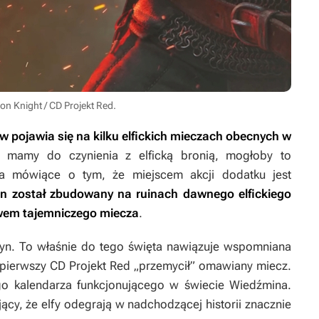
on Knight / CD Projekt Red.
 pojawia się na kilku elfickich mieczach obecnych w
ie mamy do czynienia z elficką bronią, mogłoby to
ia mówiące o tym, że miejscem akcji dodatku jest
en został zbudowany na ruinach dawnego elfickiego
ywem tajemniczego miecza
.
eyn. To właśnie do tego święta nawiązuje wspomniana
z pierwszy CD Projekt Red „przemycił” omawiany miecz.
iego kalendarza funkcjonującego w świecie
Wiedźmina
.
ący, że elfy odegrają w nadchodzącej historii znacznie