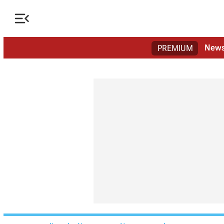

New
PREMIUM