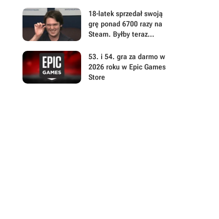
akcji z otwartym światem
niepokoi w ważnej
18-latek sprzedał swoją
kwestii. Można już
grę ponad 6700 razy na
pobierać Beast of
Steam. Byłby teraz
Reincarnation
milionerem, gdyby 99,9%
kupujących nie dokonało
53. i 54. gra za darmo w
zwrotu
2026 roku w Epic Games
Store