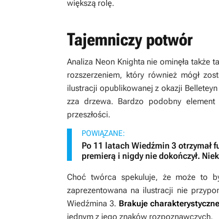
większą rolę.
Tajemniczy potwór
Analiza Neon Knighta nie ominęła także 
rozszerzeniem, który również mógł zos
ilustracji opublikowanej z okazji Bellete
zza drzewa. Bardzo podobny element 
przeszłości
.
POWIĄZANE:
Po 11 latach Wiedźmin 3 otrzymał fu
premierą i nigdy nie dokończył. Nie
Choć twórca spekuluje, że może to by
zaprezentowana na ilustracji nie przypo
Wiedźmina 3
.
Brakuje charakterystycznej
jednym z jego znaków rozpoznawczych.