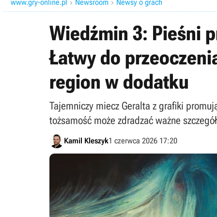
www.gry-online.pl
Newsroom
Newsy o grach


Wiedźmin 3: Pieśni p
Łatwy do przeoczeni
region w dodatku
Tajemniczy miecz Geralta z grafiki promuj
tożsamość może zdradzać ważne szczegóły
Kamil Kleszyk
1 czerwca 2026 17:20