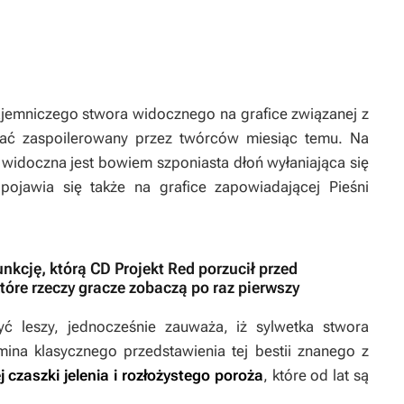
tajemniczego stwora widocznego na grafice związanej z
tać zaspoilerowany przez twórców miesiąc temu. Na
yn widoczna jest bowiem szponiasta dłoń wyłaniająca się
pojawia się także na grafice zapowiadającej
Pieśni
nkcję, którą CD Projekt Red porzucił przed
które rzeczy gracze zobaczą po raz pierwszy
ć leszy, jednocześnie zauważa, iż sylwetka stwora
mina klasycznego przedstawienia tej bestii znanego z
 czaszki jelenia i rozłożystego poroża
, które od lat są