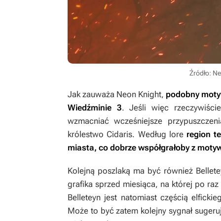
Źródło: Ne
Jak zauważa Neon Knight,
podobny motyw
Wiedźminie 3
. Jeśli więc rzeczywiśc
wzmacniać wcześniejsze przypuszczen
królestwo Cidaris. Według lore
region t
miasta, co dobrze współgrałoby z mot
Kolejną poszlaką ma być również Bellet
grafika sprzed miesiąca, na której po ra
Belleteyn jest natomiast częścią elfick
Może to być zatem kolejny sygnał sugeruj