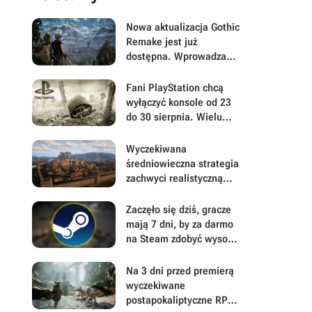
Nowa aktualizacja Gothic
Remake jest już
dostępna. Wprowadza
masę ważnych zmian i
usuwa irytujące błędy
Fani PlayStation chcą
psujące zadania
wyłączyć konsole od 23
do 30 sierpnia. Wielu
graczy wątpi jednak w
powodzenie akcji
Wyczekiwana
średniowieczna strategia
zachwyci realistyczną
gospodarką. Wielkie
ryzyko może zapewnić
Zaczęło się dziś, gracze
dużą przewagę w The
mają 7 dni, by za darmo
Guild: Europa 1410
na Steam zdobyć wysoko
ocenianą
postapokaliptyczną
Na 3 dni przed premierą
strzelankę
wyczekiwane
postapokaliptyczne RPG