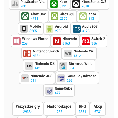
PlayStation Vita
Xbox
Xbox Series X/S
900
8711
2818
Xbox One
Xbox 360
Xbox
4718
2375
813
Mobile
Android
Apple iOS
3205
2735
3125
Windows Phone
Nintendo
Switch 2
259
8160
386
Nintendo Switch
Nintendo Wii
4384
1312
Nintendo DS
Nintendo Wii U
1421
394
Nintendo 3DS
Game Boy Advance
541
526
GameCube
477
Wszystkie gry
Nadchodzące
RPG
Akcji
29384
782
3881
6731