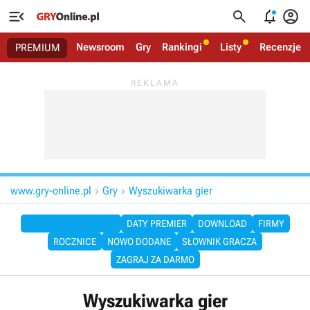




Newsroom
Gry
Rankingi
Listy
Recenzje
PREMIUM
www.gry-online.pl
Gry
Wyszukiwarka gier


WYSZUKIWARKA GIER
DATY PREMIER
DOWNLOAD
FIRMY
ROCZNICE
NOWO DODANE
SŁOWNIK GRACZA
ZAGRAJ ZA DARMO
Wyszukiwarka gier