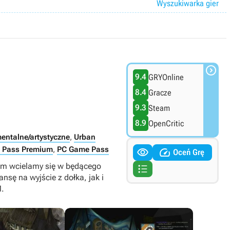
Wyszukiwarka gier

9.4
GRYOnline
8.4
Gracze
9.3
Steam
8.9
OpenCritic
entalne/artystyczne
,
Urban
 Pass Premium
,
PC Game Pass


Oceń Grę
ium wcielamy się w będącego

sę na wyjście z dołka, jak i
M.