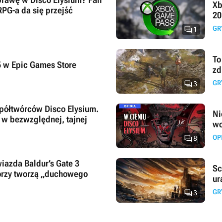
Xb
RPG-a da się przejść
20

GR
1
To
5 w Epic Games Store
zd

GR
3
półtwórców Disco Elysium.
Ni
 w bezwzględnej, tajnej
wo

OP
8
iazda Baldur’s Gate 3
Sc
órzy tworzą „duchowego
ur

GR
3