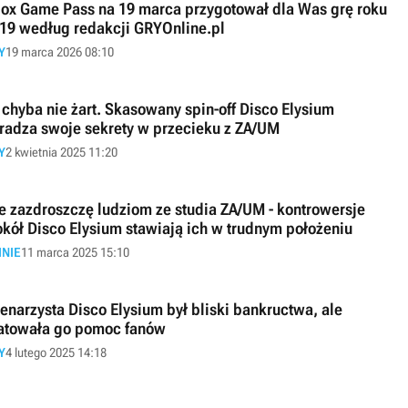
ox Game Pass na 19 marca przygotował dla Was grę roku
19 według redakcji GRYOnline.pl
Y
19 marca 2026 08:10
 chyba nie żart. Skasowany spin-off Disco Elysium
radza swoje sekrety w przecieku z ZA/UM
Y
2 kwietnia 2025 11:20
e zazdroszczę ludziom ze studia ZA/UM - kontrowersje
kół Disco Elysium stawiają ich w trudnym położeniu
INIE
11 marca 2025 15:10
enarzysta Disco Elysium był bliski bankructwa, ale
atowała go pomoc fanów
Y
4 lutego 2025 14:18