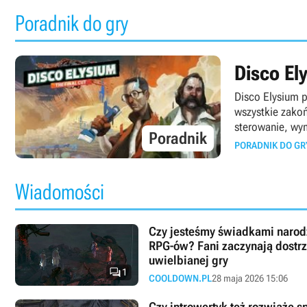
Poradnik do gry
Disco El
Disco Elysium p
wszystkie zakoń
sterowanie, wy
Poradnik
PORADNIK DO GR
Wiadomości
Czy jesteśmy świadkami naro
RPG-ów? Fani zaczynają dostr
uwielbianej gry

1
COOLDOWN.PL
28 maja 2026 15:06
Czy introwertyk też rozwiąże 