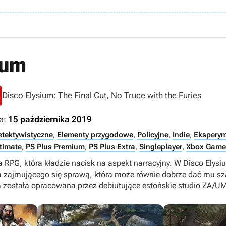
ium
Disco Elysium: The Final Cut, No Truce with the Furies
a:
15 października 2019
etektywistyczne
,
Elementy przygodowe
,
Policyjne
,
Indie
,
Eksperym
timate
,
PS Plus Premium
,
PS Plus Extra
,
Singleplayer
,
Xbox Game
a RPG, która kładzie nacisk na aspekt narracyjny. W Disco Elys
a zajmującego się sprawą, która może równie dobrze dać mu szan
a została opracowana przez debiutujące estońskie studio ZA/U