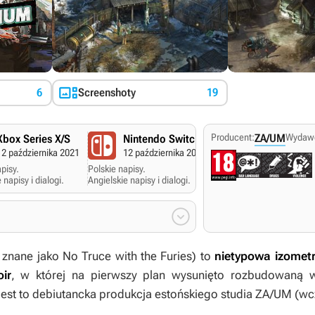

6
Screenshoty
19
Producent:
ZA/UM
Wydaw
Xbox Series X/S
Nintendo Switch
PlayStation 5
12 października 2021
12 października 2021
30 marca 2021
pisy.
Polskie napisy.
Polskie napisy.
 napisy i dialogi.
Angielskie napisy i dialogi.
Angielskie napisy i dialogi

 znane jako
No Truce with the Furies
)
to
nietypowa izomet
ir
, w której na pierwszy plan wysunięto rozbudowaną w
est to debiutancka produkcja estońskiego studia ZA/UM (wcz