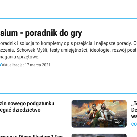
ysium - poradnik do gry
oradnik i solucja to kompletny opis przejścia i najlepsze porady. 
czenia, Schowek Myśli, testy umiejętności, ideologie, rozwój posta
magania sprzętowe.
Y
Aktualizacja: 17 marca 2021
dzin nowego podgatunku
„T
zegać dziedzictwo
De
ws

3
CO
sprawę w Disco Elysium? Fan