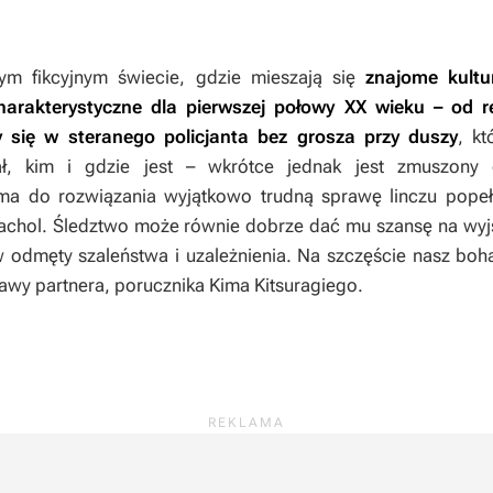
ym fikcyjnym świecie, gdzie mieszają się
znajome kultu
harakterystyczne dla pierwszej połowy XX wieku – od r
 się w steranego policjanta bez grosza przy duszy
, kt
ał, kim i gdzie jest – wkrótce jednak jest zmuszony
 ma do rozwiązania wyjątkowo trudną sprawę linczu popeł
chol. Śledztwo może równie dobrze dać mu szansę na wyjści
 odmęty szaleństwa i uzależnienia. Na szczęście nasz boh
awy partnera, porucznika Kima Kitsuragiego.