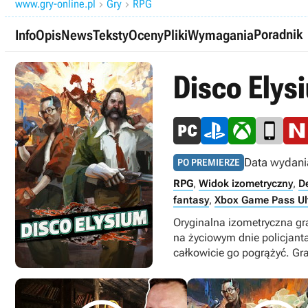
www.gry-online.pl
Gry
RPG


Poradnik
Info
Opis
News
Teksty
Oceny
Pliki
Wymagania
Disco Elys
Data wydani
PO PREMIERZE
RPG
,
Widok izometryczny
,
D
fantasy
,
Xbox Game Pass Ul
Oryginalna izometryczna gr
na życiowym dnie policjant
całkowicie go pogrążyć. Gr