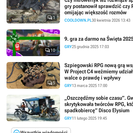
gry postanowił sprawdzić czy 
omijając większość rozmów

1
COOLDOWN.PL
30 kwietnia 2026 13:43
9. gra za darmo na Święta 202
GRY
25 grudnia 2025 17:03

10
Szpiegowski RPG nową grą ws
W Project C4 weźmiemy udział
walce o prawdę i wpływy

5
GRY
13 marca 2025 17:00
„Oszczędźmy sobie czasu”. Gw
skrytykowała twórców RPG, kt
spadkobiercę” Disco Elysium
GRY
11 lutego 2025 19:45

Wszystkie wiadomości