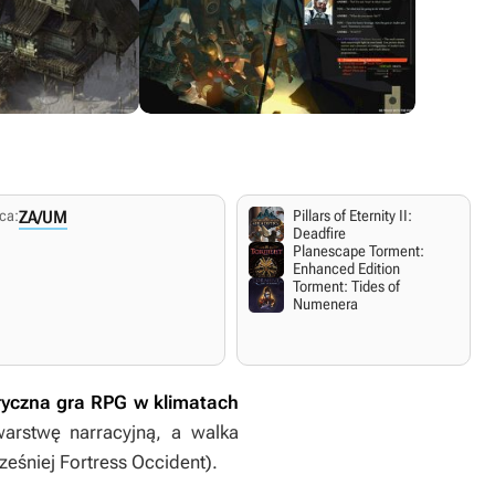
ca:
ZA/UM
Pillars of Eternity II:
PlayStation 4
PC Windows
Deadfire
30 marca 2021
15 października 2019
Planescape Torment:
Polskie napisy.
Polskie napisy.
Enhanced Edition
.
Angielskie napisy i dialogi.
Angielskie napisy i dialogi.
Torment: Tides of
Numenera
ryczna gra RPG w klimatach
arstwę narracyjną, a walka
eśniej Fortress Occident).