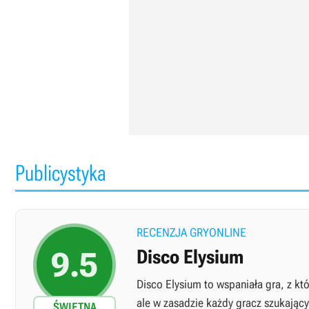
Publicystyka
RECENZJA GRYONLINE
9.5
Disco Elysium
Disco Elysium to wspaniała gra, z kt
ale w zasadzie każdy gracz szukający
ŚWIETNA