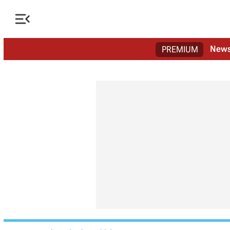

New
PREMIUM