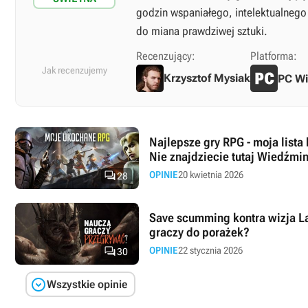
godzin wspaniałego, intelektualnego
do miana prawdziwej sztuki.
Recenzujący:
Platforma:
Jak recenzujemy
Krzysztof Mysiak
PC W
Najlepsze gry RPG - moja lista
Nie znajdziecie tutaj Wiedźmin

OPINIE
20 kwietnia 2026
28
Save scumming kontra wizja Lar
graczy do porażek?

OPINIE
22 stycznia 2026
30

Wszystkie opinie