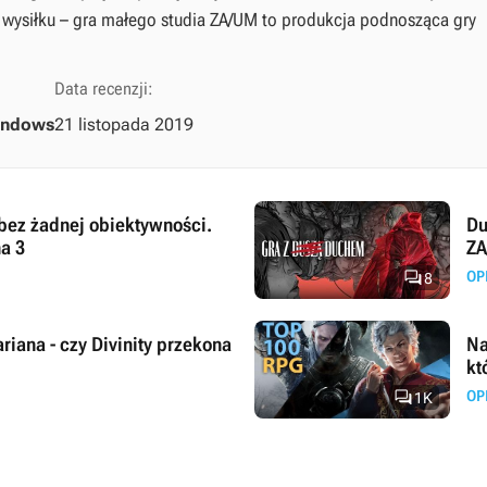
 wysiłku – gra małego studia ZA/UM to produkcja podnosząca gry
Data recenzji:
indows
21 listopada 2019
 bez żadnej obiektywności.
Du
a 3
ZA

OP
8
iana - czy Divinity przekona
Na
kt

OP
1K