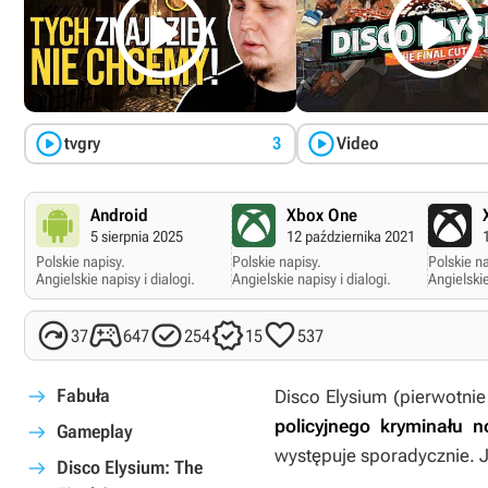




tvgry
3
Video
Android
Xbox One
5 sierpnia 2025
12 października 2021
Polskie napisy.
Polskie napisy.
Polskie na
Angielskie napisy i dialogi.
Angielskie napisy i dialogi.
Angielskie





37
647
254
15
537
Fabuła
Disco Elysium
(pierwotnie
policyjnego kryminału no
Gameplay
występuje sporadycznie. J
Disco Elysium: The