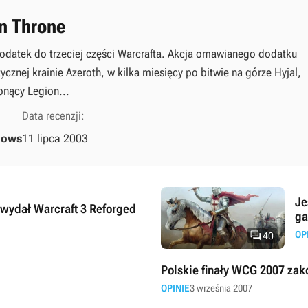
en Throne
 dodatek do trzeciej części Warcrafta. Akcja omawianego dodatku
cznej krainie Azeroth, w kilka miesięcy po bitwie na górze Hyjal,
onący Legion...
Data recenzji:
dows
11 lipca 2003
Je
wydał Warcraft 3 Reforged
ga

OP
40
Polskie finały WCG 2007 za
OPINIE
3 września 2007