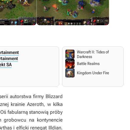
ertainment
Warcraft II: Tides of
Darkness
ertainment
Battle Realms
ekt SA
Kingdom Under Fire
erii autorstwa firmy Blizzard
ej krainie Azeroth, w kilka
 Oś fabularną stanowią próby
m grobowcu na kontynencie
as i elficki renegat Illdian.