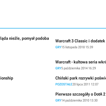
gląda nieźle, pomysł podoba
Warcraft 3 Classic i dodatek
GRY
15 listopada 2018 15:39
Warcraft - kultowa seria wk
GRY
5 października 2014 16:29
ionship
Chiński park rozrywki poświ
POZOSTAŁE
20 lipca 2011 12:07
Pierwsze szczegóły o DotA 2
GRY
14 października 2010 13:30