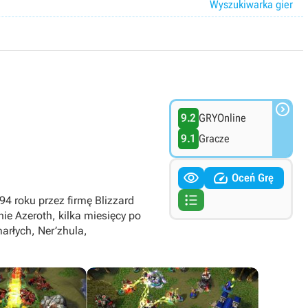
Wyszukiwarka gier

9.2
GRYOnline
9.1
Gracze


Oceń Grę

994 roku przez firmę Blizzard
ie Azeroth, kilka miesięcy po
arłych, Ner’zhula,