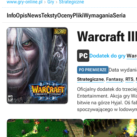
www.gry-online.pl
Gry
Strategiczne


Info
Opis
News
Teksty
Oceny
Pliki
Wymagania
Seria
Warcraft II
Dodatek do gry
Warc
Data wydani
PO PREMIERZE
Strategiczne
,
Fantasy
,
RTS
,
Oficjalny dodatek do trzecie
Entertainment. Akcja gry Wa
bitwie na górze Hyjal. Oś f
spoczywającego w lodowym