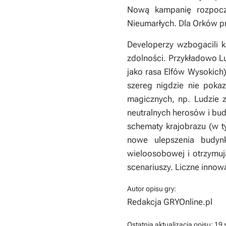
Nową kampanię rozpocz
Nieumarłych. Dla Orków p
Developerzy wzbogacili k
zdolności. Przykładowo 
jako rasa Elfów Wysokich
szereg nigdzie nie poka
magicznych, np. Ludzie 
neutralnych herosów i bu
schematy krajobrazu (w t
nowe ulepszenia budyn
wieloosobowej i otrzymu
scenariuszy. Liczne innowa
Autor opisu gry:
Redakcja GRYOnline.pl
Ostatnia aktualizacja opisu:
19 