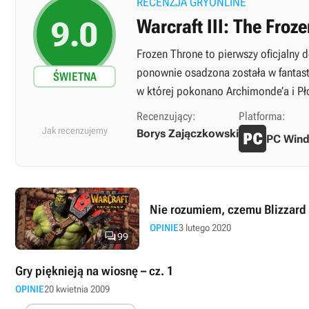
RECENZJA GRYONLINE
9.0
Warcraft III: The Froz
Frozen Throne to pierwszy oficjalny
ponownie osadzona została w fantasty
ŚWIETNA
w której pokonano Archimonde’a i Pł
Recenzujący:
Platforma:
Jak recenzujemy
Borys Zajączkowski
PC Win
Nie rozumiem, czemu Blizzard 
OPINIE
3 lutego 2020

99
Gry pięknieją na wiosnę – cz. 1
OPINIE
20 kwietnia 2009