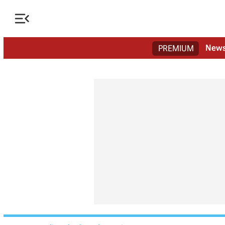

New
PREMIUM