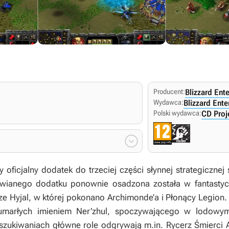
Producent:
Blizzard Ent
Wydawca:
Blizzard Ent
Polski wydawca:
CD Proj

oficjalny dodatek do trzeciej części słynnej strategicznej s
wianego dodatku ponownie osadzona została w fantastyczn
ze Hyjal, w której pokonano Archimonde’a i Płonący Legion.
eumarłych imieniem Ner’zhul, spoczywającego w lodowy
ukiwaniach główne role odgrywają m.in. Rycerz Śmierci Arth