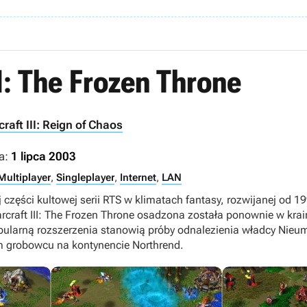
I: The Frozen Throne
raft III: Reign of Chaos
a:
1 lipca 2003
Multiplayer
,
Singleplayer
,
Internet
,
LAN
j części kultowej serii RTS w klimatach fantasy, rozwijanej od 1
rcraft III: The Frozen Throne osadzona została ponownie w krain
abularną rozszerzenia stanowią próby odnalezienia władcy Nieum
 grobowcu na kontynencie Northrend.