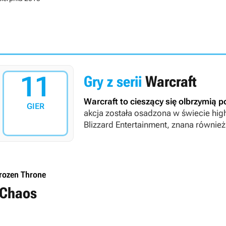
11
Gry z serii
Warcraft
Warcraft
to cieszący się olbrzymią p
GIER
akcja została osadzona w świecie high
Blizzard Entertainment, znana również 
Frozen Throne
f Chaos