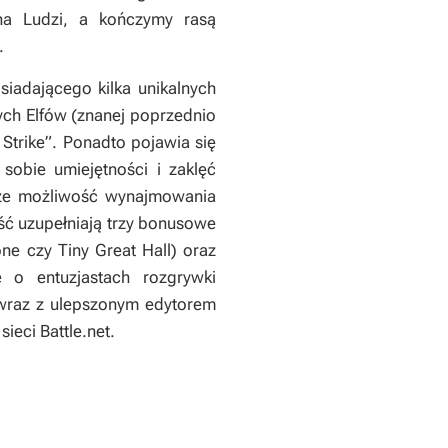
na Ludzi, a kończymy rasą
.
iadającego kilka unikalnych
ch Elfów (znanej poprzednio
Strike”. Ponadto pojawia się
sobie umiejętności i zaklęć
zcze możliwość wynajmowania
ść uzupełniają trzy bonusowe
e czy Tiny Great Hall) oraz
 o entuzjastach rozgrywki
wraz z ulepszonym edytorem
ieci Battle.net.