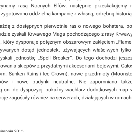
ynamy rasą Nocnych Elfów, następnie przeskakujemy 
rzygotowano oddzielną kampanię z własną, odrębną historią
ażdą z dostępnych pierwotnie ras o nowego bohatera, pos
Ludzie zyskali Krwawego Maga pochodzącego z rasy Krwawy
), który dysponuje potężnym obszarowym zaklęciem „Flame 
zywanych dotąd jednostek, używających właściwych tylko 
zyskali jednostkę „Spell Breaker”. Do tego dochodzi jes
dowania sklepów z przydatnymi akcesoriami bojowymi. Cało
ym: Sunken Ruins i Ice Crown), nowe przedmioty (Moonston
ków i nowe budynki neutralne. Nie zapomniano także
ją oni do dyspozycji pokaźny wachlarz dodatkowych map 
cje zagościły również na serwerach, działających w ramach s
sierpnia 2015