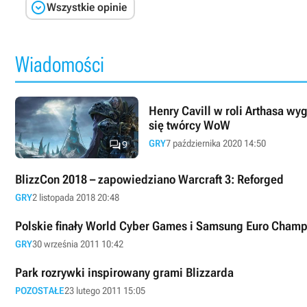

Wszystkie opinie
Wiadomości
Henry Cavill w roli Arthasa wy
się twórcy WoW

GRY
7 października 2020 14:50
9
BlizzCon 2018 – zapowiedziano Warcraft 3: Reforged
GRY
2 listopada 2018 20:48
Polskie finały World Cyber Games i Samsung Euro Champ
GRY
30 września 2011 10:42
Park rozrywki inspirowany grami Blizzarda
POZOSTAŁE
23 lutego 2011 15:05