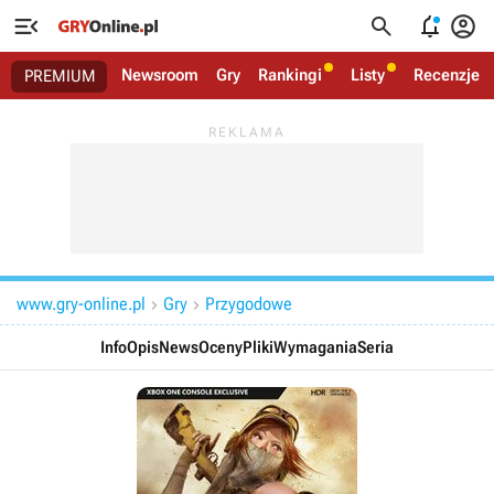




Newsroom
Gry
Rankingi
Listy
Recenzje
PREMIUM
www.gry-online.pl
Gry
Przygodowe


Info
Opis
News
Oceny
Pliki
Wymagania
Seria