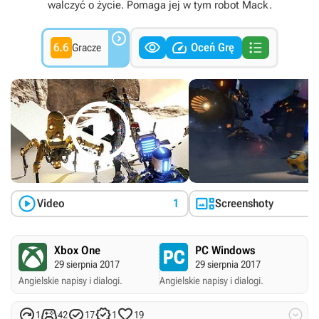
walczyć o życie. Pomaga jej w tym robot Mack.




6.6
Oceń Grę
Gracze



Video
1
Screenshoty
Xbox One
PC Windows
29 sierpnia 2017
29 sierpnia 2017
Angielskie napisy i dialogi.
Angielskie napisy i dialogi.






1
42
17
1
19