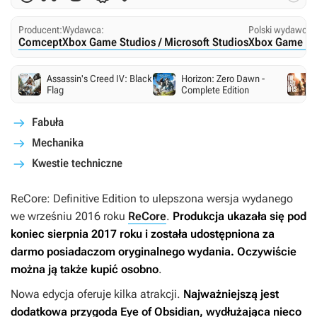
Producent:
Wydawca:
Polski wydawca:
Comcept
Xbox Game Studios / Microsoft Studios
Xbox Game Stu
Assassin's Creed IV: Black
Horizon: Zero Dawn -
Flag
Complete Edition
Fabuła
Mechanika
Kwestie techniczne
ReCore: Definitive Edition
to ulepszona wersja wydanego
we wrześniu 2016 roku
ReCore
.
Produkcja ukazała się pod
koniec sierpnia 2017 roku i została udostępniona za
darmo posiadaczom oryginalnego wydania. Oczywiście
można ją także kupić osobno
.
Nowa edycja oferuje kilka atrakcji.
Najważniejszą jest
dodatkowa przygoda
Eye of Obsidian
, wydłużająca nieco