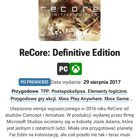
ReCore: Definitive Edition
Data wydania:
29 sierpnia 2017
PO PREMIERZE
Przygodowe
,
TPP
,
Postapokalipsa
,
Elementy logiczne
,
Przygodowe gry akcji
,
Xbox Play Anywhere
,
Xbox Game
Pass Ultimate
,
Singleplayer
,
Xbox Game Pass Premium
,
PC
Ulepszona wersja wypuszczonego w 2016 roku ReCore od
Game Pass
studiów Comcept i Armature. W produkcji wydanej przez firmę
Microsoft Studios wcielamy się w kobietę Joule Adams, która
jest jednym z ostatnich ludzi. Miała ona przygotować planetę
Far Eden na kolonizację, ale coś poszło nie tak i teraz musi