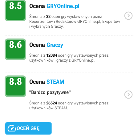
8.5
Ocena
GRYOnline.pl

Średnia z
32
ocen gry wystawionych przez
Recenzentów i Redaktorów GRYOnline.pl, Ekspertów
i wybranych Graczy.
8.6
Ocena
Graczy
Średnia z
12084
ocen gry wystawionych przez
użytkowników i graczy z GRYOnline.pl.
8.8
Ocena
STEAM

"Bardzo pozytywne"
Średnia z
26524
ocen gry wystawionych przez
użytkowników STEAM.

OCEŃ GRĘ