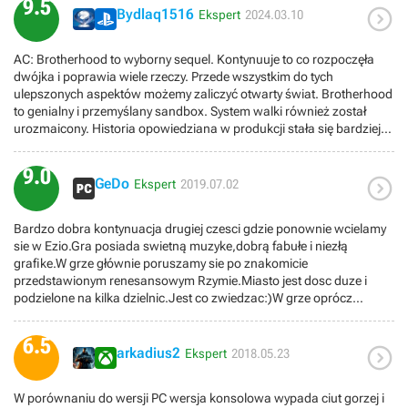
9.5

Bydlaq1516
Ekspert
2024.03.10
AC: Brotherhood to wyborny sequel. Kontynuuje to co rozpoczęła
dwójka i poprawia wiele rzeczy. Przede wszystkim do tych
ulepszonych aspektów możemy zaliczyć otwarty świat. Brotherhood
to genialny i przemyślany sandbox. System walki również został
urozmaicony. Historia opowiedziana w produkcji stała się bardziej
dynamiczna i pozbawiona większości błędów poprzedniczki, choć
w pewnym momencie za bardzo przyspieszyła przez co mam
9.0

wrażenie niepotrzebnie się skróciła. Jedna z lepszych gier w mojej
GeDo
Ekspert
2019.07.02
bibliotece.
Bardzo dobra kontynuacja drugiej czesci gdzie ponownie wcielamy
sie w Ezio.Gra posiada swietną muzyke,dobrą fabułe i niezłą
grafike.W grze głównie poruszamy sie po znakomicie
przedstawionym renesansowym Rzymie.Miasto jest dosc duze i
podzielone na kilka dzielnic.Jest co zwiedzac:)W grze oprócz
głównej kampanii zawarto mase aktywnosci pobocznych,znanych z
dwójki jak i całkiem nowych(np. zdobywanie wiez
6.5

Borgiów,inwestowanie w sklepy,zarządzanie gildią asasynów i
arkadius2
Ekspert
2018.05.23
wysyłaniem ich na misje,nudzic sie nie będziemy).Teraz mozna
swobodnie wychodzic z animusa i zwiedzac kryjówke jako
W porównaniu do wersji PC wersja konsolowa wypada ciut gorzej i
Desmond.W grze jest sporo ekwipunku jak i sekretów do