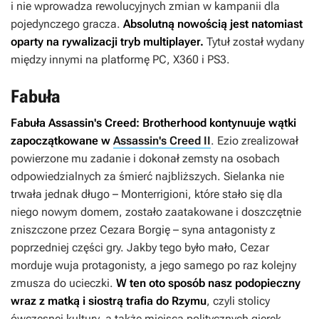
i nie wprowadza rewolucyjnych zmian w kampanii dla
pojedynczego gracza.
Absolutną nowością jest natomiast
oparty na rywalizacji tryb multiplayer.
Tytuł został wydany
między innymi na platformę PC, X360 i PS3.
Fabuła
Fabuła
Assassin's Creed: Brotherhood
kontynuuje wątki
zapoczątkowane w
Assassin's Creed II
. Ezio zrealizował
powierzone mu zadanie i dokonał zemsty na osobach
odpowiedzialnych za śmierć najbliższych. Sielanka nie
trwała jednak długo – Monterrigioni, które stało się dla
niego nowym domem, zostało zaatakowane i doszczętnie
zniszczone przez Cezara Borgię – syna antagonisty z
poprzedniej części gry. Jakby tego było mało, Cezar
morduje wuja protagonisty, a jego samego po raz kolejny
zmusza do ucieczki.
W ten oto sposób nasz podopieczny
wraz z matką i siostrą trafia do Rzymu
, czyli stolicy
ówczesnej kultury, a także miejsca politycznych gierek,