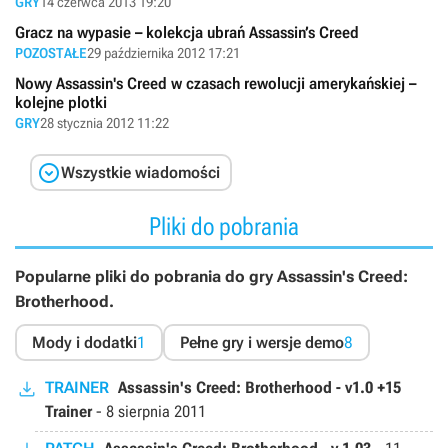
GRY
14 czerwca 2013 19:20
Gracz na wypasie – kolekcja ubrań Assassin’s Creed
POZOSTAŁE
29 października 2012 17:21
Nowy Assassin's Creed w czasach rewolucji amerykańskiej –
kolejne plotki
GRY
28 stycznia 2012 11:22

Wszystkie wiadomości
Pliki do pobrania
Popularne pliki do pobrania do gry Assassin's Creed:
Brotherhood.
Mody i dodatki
1
Pełne gry i wersje demo
8
TRAINER
Assassin's Creed: Brotherhood - v1.0 +15
Trainer
-
8 sierpnia 2011