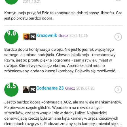
2011.10.21
edycji na klocka). Co więc jest takiego super w tym Creedzie
względem dwóch poprzednich?
Kontynuacja przygód Ezio to kontynuacja dobrej passy Ubisoftu. Gra
jest po prostu bardzo dobra.
9.0

Krazownik
Gracz
2025.12.26
Bardzo dobra kontynuacja dwójki. Nie jest to jednak więcej tego
samego, a zmiana podejścia. Główna lokalizacja - renesansowy
Rzym, jest po prostu piękna i ogromna - zamiast wielu miast w
dwójce. Klimat wylewa się z ekranu. Arsenał został mocno
zróżnicowany, dodano kuszę i kombosy. Pojawiła się możliwość
werbowania swoich ludzi, wysyłania ich na misje i zasięgania ich
pomocy w walce. Fabuła to kontynuacja historii zemsty Ezio
8.5

doprowadzona do satysfakcjonującego zakończenia, a wątek
Codename 23
Gracz
2019.07.20
współczesny zagęszcza się jeszcze bardziej. W zasadzie jedyne co
mi się nie podobało to trochę nużący motyw odbudowy miasta.
Jest to bardzo dobra kontynuacja AC2, ale ma wiele mankamentów.
Po pierwsze częste glitch'e. Wpadałem na niewidzialnych
strażników, czasem wtapiali się w dachy i ulice. Najbardziej
denerwującą rzeczą była zmiana kąta kamery w zręcznościowych
elementach rozgrywki. Podczas zmiany kąta kamery zmieniał się kąt