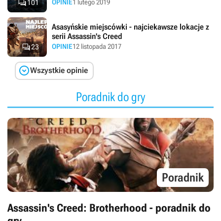

OPINIE
1 lutego 2019
101
Asasyńskie miejscówki - najciekawsze lokacje z
serii Assassin's Creed

OPINIE
12 listopada 2017
23

Wszystkie opinie
Poradnik do gry
Poradnik
Assassin's Creed: Brotherhood - poradnik do
gry