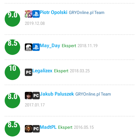
Piotr Opolski
GRYOnline.pl Team
9.0
2019.12.08
8.5
May_Day
Ekspert
2018.11.19
10
Legalizex
Ekspert
2018.03.25
Jakub Paluszek
GRYOnline.pl Team
8.0
2017.01.17
8.5
MadtPL
Ekspert
2016.05.15