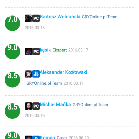
Bartosz Woldański
GRYOnline.pl Team
7.0
2016.03.18
9.0
kęsik
Ekspert
2016.03.17
Aleksander Kozłowski
8.5
GRYOnline.pl Team
2016.03.17
Michał Mańka
GRYOnline.pl Team
8.5
2016.03.16
9.0
Kompo
Gracz
2026.06.29