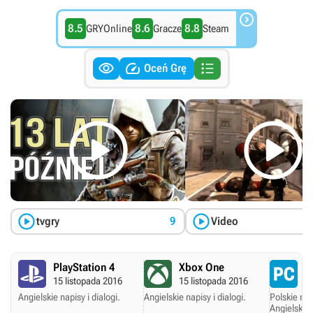

8.5
8.6
8.8
GRYOnline
Gracze
Steam



Oceń Grę




tvgry
9
Video
PlayStation 4
Xbox One
P
15 listopada 2016
15 listopada 2016
1
Angielskie napisy i dialogi.
Angielskie napisy i dialogi.
Polskie nap
Angielskie 