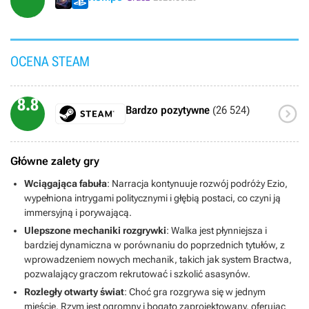
OCENA STEAM
8.8

Bardzo pozytywne
(26 524)
Główne zalety gry
Wciągająca fabuła
: Narracja kontynuuje rozwój podróży Ezio,
wypełniona intrygami politycznymi i głębią postaci, co czyni ją
immersyjną i porywającą.
Ulepszone mechaniki rozgrywki
: Walka jest płynniejsza i
bardziej dynamiczna w porównaniu do poprzednich tytułów, z
wprowadzeniem nowych mechanik, takich jak system Bractwa,
pozwalający graczom rekrutować i szkolić asasynów.
Rozległy otwarty świat
: Choć gra rozgrywa się w jednym
mieście, Rzym jest ogromny i bogato zaprojektowany, oferując