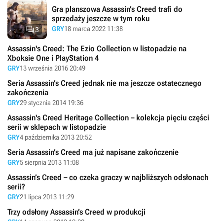
Gra planszowa Assassin’s Creed trafi do
sprzedaży jeszcze w tym roku

GRY
18 marca 2022 11:38
3
Assassin's Creed: The Ezio Collection w listopadzie na
Xboksie One i PlayStation 4
GRY
13 września 2016 20:49
Seria Assassin’s Creed jednak nie ma jeszcze ostatecznego
zakończenia
GRY
29 stycznia 2014 19:36
Assassin's Creed Heritage Collection – kolekcja pięciu części
serii w sklepach w listopadzie
GRY
4 października 2013 20:52
Seria Assassin’s Creed ma już napisane zakończenie
GRY
5 sierpnia 2013 11:08
Assassin’s Creed – co czeka graczy w najbliższych odsłonach
serii?
GRY
21 lipca 2013 11:29
Trzy odsłony Assassin’s Creed w produkcji