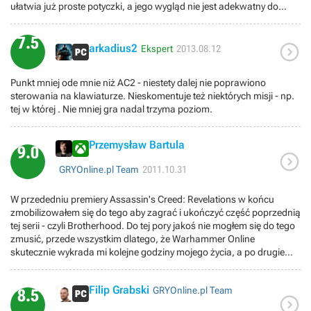
ułatwia już proste potyczki, a jego wygląd nie jest adekwatny do
wieku ( 41- 48 lat ) Niedorzeczne jest tez mapa bractwa ( Moskwa
na granicy Polsko-Ukraińskiej), naciągane celowe pustoszenie
7.5

Rzymu przez Borgiów i jego odbudowa przez Assasynów, i żałosna
arkadius2
Ekspert
2013.08.12
nagroda za 100 % synchronizacji we wszystkich sekwencjach ( nie
licząc satysfakcji). Rzym jest słaby jako miasto do free-run’u , ale
Punkt mniej ode mnie niż AC2 - niestety dalej nie poprawiono
osobiście jestem za jednym większym miastem niż 4 mniejszymi
sterowania na klawiaturze. Nieskomentuje też niektórych misji - np.
połączonymi loading’ami. A w Romie jest naprawdę dużo ciekawych
tej w której . Nie mniej gra nadal trzyma poziom.
aktywności: gildia Assasynów, wspomnienia Cristiny itp. A właśnie
uważam że postać Edzio lepiej jest przedstawiona jako lider bractwa
niż niedoinformowany chłopak szukający zemsty. Wielkim plusem są
Przemysław Bartula
9.0
dodatkowe cele do osiągnięcia 100 % synchronizacji ( co podnosi

poziom trudności i satysfakcji ) oraz duża ilość misji
GRYOnline.pl Team
2011.10.31
skradankowych. Wisienką na torcie jest sporo czasu spędzonego
poza animusem ( można wychodzić z niego w dowolnej chwili ) no i
W przededniu premiery Assassin's Creed: Revelations w końcu
jest jeszcze prolog i epilog . Podsumowując dobra gra.
zmobilizowałem się do tego aby zagrać i ukończyć część poprzednią
tej serii - czyli Brotherhood. Do tej pory jakoś nie mogłem się do tego
zmusić, przede wszystkim dlatego, że Warhammer Online
skutecznie wykrada mi kolejne godziny mojego życia, a po drugie
cena premierowa wersji na X360 jakoś do mnie nie przemawiała –
rozsądek podpowiadał, że kupuje trzeci raz to samo. Podejście takie
Filip Grabski
GRYOnline.pl Team
okazało się błędne, bo Brotherhood wart był tej ceny, a tym bardziej
8.5

polecam nabyć go w obecnej, czyli coś koło 80-90 złotych (mowa o