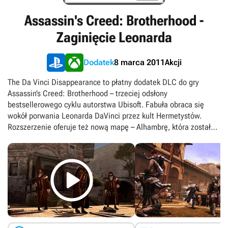
Assassin's Creed: Brotherhood -
Zaginięcie Leonarda
Akcji
Dodatek
8 marca 2011
The Da Vinci Disappearance to płatny dodatek DLC do gry
Assassin’s Creed: Brotherhood – trzeciej odsłony
bestsellerowego cyklu autorstwa Ubisoft. Fabuła obraca się
wokół porwania Leonarda DaVinci przez kult Hermetystów.
Rozszerzenie oferuje też nową mapę – Alhambrę, która została
umiejscowiona w Grenadzie.
