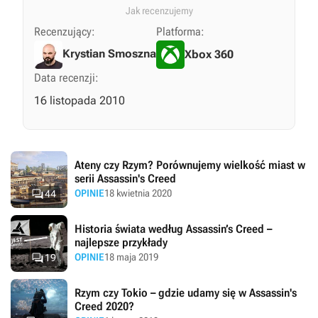
Jak recenzujemy
Recenzujący:
Platforma:
Krystian Smoszna
Xbox 360
Data recenzji:
16 listopada 2010
Ateny czy Rzym? Porównujemy wielkość miast w
serii Assassin's Creed

OPINIE
18 kwietnia 2020
44
Historia świata według Assassin’s Creed –
najlepsze przykłady

OPINIE
18 maja 2019
19
Rzym czy Tokio – gdzie udamy się w Assassin's
Creed 2020?