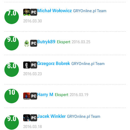
Michał Wołowicz
GRYOnline.pl Team
7.0
2016.03.30
9.0
Butryk89
Ekspert
2016.03.25
Grzegorz Bobrek
GRYOnline.pl Team
8.0
2016.03.23
10
Harry M
Ekspert
2016.03.19
Jacek Winkler
GRYOnline.pl Team
9.0
2016.03.18