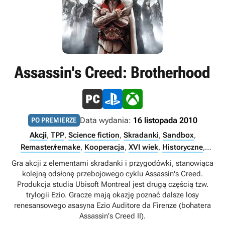
Assassin's Creed: Brotherhood
Data wydania:
16 listopada 2010
PO PREMIERZE
Akcji
,
TPP
,
Science fiction
,
Skradanki
,
Sandbox
,
Remaster/remake
,
Kooperacja
,
XVI wiek
,
Historyczne
,
Przygodowe gry akcji
,
Xbox Game Pass Ultimate
,
Gra akcji z elementami skradanki i przygodówki, stanowiąca
Multiplayer
,
Singleplayer
,
Internet
kolejną odsłonę przebojowego cyklu Assassin's Creed.
Produkcja studia Ubisoft Montreal jest drugą częścią tzw.
trylogii Ezio. Gracze mają okazję poznać dalsze losy
renesansowego asasyna Ezio Auditore da Firenze (bohatera
Assassin's Creed II).