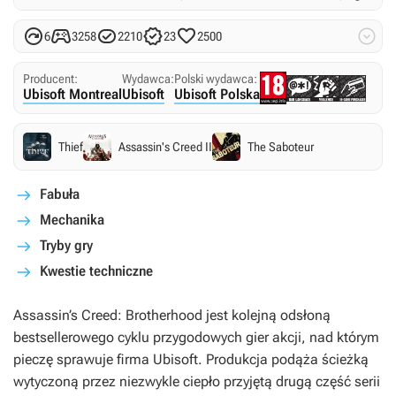






6
3258
2210
23
2500
Producent:
Wydawca:
Polski wydawca:
Ubisoft Montreal
Ubisoft
Ubisoft Polska
Thief
Assassin's Creed II
The Saboteur
Fabuła
Mechanika
Tryby gry
Kwestie techniczne
Assassin’s Creed: Brotherhood
jest kolejną odsłoną
bestsellerowego cyklu przygodowych gier akcji, nad którym
pieczę sprawuje firma Ubisoft. Produkcja podąża ścieżką
wytyczoną przez niezwykle ciepło przyjętą drugą część serii