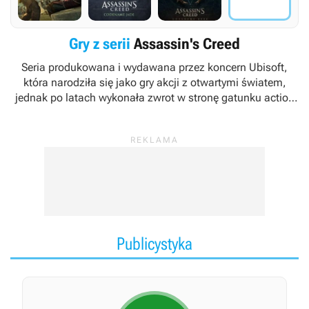
Gry z serii
Assassin's Creed
Seria produkowana i wydawana przez koncern Ubisoft,
która narodziła się jako gry akcji z otwartymi światem,
jednak po latach wykonała zwrot w stronę gatunku action
RPG. Cykl zadebiutował w 2007 roku grą
Assassin's Creed
.
Za twórców marki uznawani są Patrice Désilets, Jade
Raymond oraz Corey May.
Publicystyka