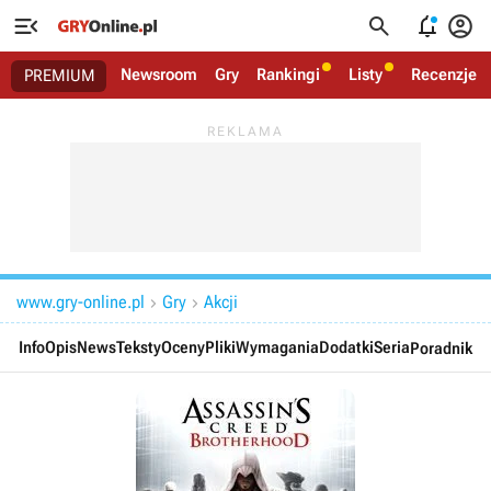




Newsroom
Gry
Rankingi
Listy
Recenzje
PREMIUM
www.gry-online.pl
Gry
Akcji


Info
Opis
News
Teksty
Oceny
Pliki
Wymagania
Dodatki
Seria
Poradnik