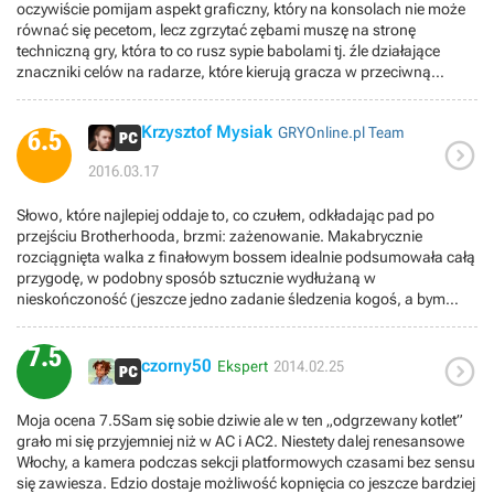
oczywiście pomijam aspekt graficzny, który na konsolach nie może
zebrania.Mamy rowniez swietnie zaprojektowaną i przejrzystą mape
równać się pecetom, lecz zgrzytać zębami muszę na stronę
Rzymu .Polecam
techniczną gry, która to co rusz sypie babolami tj. źle działające
znaczniki celów na radarze, które kierują gracza w przeciwną
stronę, czy nie zawsze działający poprawnie system kontry.
Krzysztof Mysiak
GRYOnline.pl Team
6.5

2016.03.17
Słowo, które najlepiej oddaje to, co czułem, odkładając pad po
przejściu Brotherhooda, brzmi: zażenowanie. Makabrycznie
rozciągnięta walka z finałowym bossem idealnie podsumowała całą
przygodę, w podobny sposób sztucznie wydłużaną w
nieskończoność (jeszcze jedno zadanie śledzenia kogoś, a bym
zwariował). Poza tym należało doszlifować fundamentalną
mechanikę rozgrywki (choćby SI przeciwników), zamiast tworzyć
7.5

multiplayer i jakieś quasi-strategiczne metagry. Szkoda, że tak
czorny50
Ekspert
2014.02.25
wyszło, bo zaczynało się cudnie – Rzym był piękny, Ezio
charyzmatyczny, a opowieść o Pierwszej Cywilizacji naprawdę
Moja ocena 7.5Sam się sobie dziwie ale w ten „odgrzewany kotlet”
ciekawa.
grało mi się przyjemniej niż w AC i AC2. Niestety dalej renesansowe
Włochy, a kamera podczas sekcji platformowych czasami bez sensu
się zawiesza. Edzio dostaje możliwość kopnięcia co jeszcze bardziej