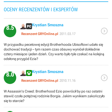
OCENY RECENZENTÓW I EKSPERTÓW
Krystian Smoszna
8.5

Recenzent GRYOnline.pl
2011.03.17
W przypadku pecetowej edycji Brotherhooda Ubisoftowi udało się
dochować tradycji – tym razem czas obsuwy wyniósł dokładnie
cztery miesiące i jeden dzień. Czy warto było tyle czekać na kolejną
odsłonę przygód Ezia?
Krystian Smoszna
8.0

Recenzent GRYOnline.pl
2010.11.16
W Assassin's Creed: Brotherhood Ezio powrócił by po raz ostatni
stawić czoła potężnej rodzinie Borgia. Jakim wynikiem zakończyło
się to starcie?