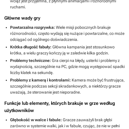
wciąż jest przyjemna, z płynnymi animacjami i różnorodnymi
ruchami.
Główne wady gry
Powtarzalna rozgrywka:
Wiele misji pobocznych brakuje
różnorodności, często wydają się nużące i powtarzalne, co może
odciągać od ogólnego doświadczenia.
Krótka długość fabuły:
Główna kampania jest stosunkowo
krótka, a wielu graczy kończy ją w zaledwie kilka godzin.
Problemy techniczne:
Gra cierpi na błędy, usterki i problemy z
wydajnością, szczególnie na PC, gdzie mogą występować spadki
liczby klatek na sekundę.
Problemy z kamerą i kontrolami:
Kamera może być frustrująca,
szczególnie podczas sekcji skradankowych, a niektórzy gracze
uważają, że sterowanie jest nieporadne.
Funkcje lub elementy, których brakuje w grze według
użytkowników
Głębokość w walce i fabule:
Gracze zauważyli brak głębi
zarówno w systemie walki, jak i w fabule, czując, że nie w pełni