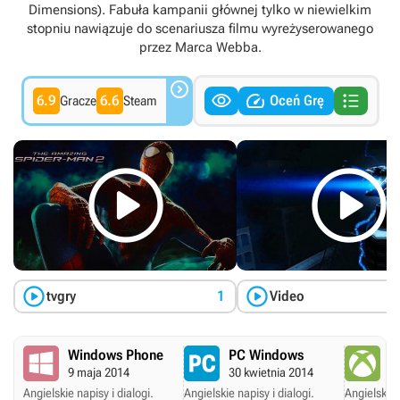
Dimensions). Fabuła kampanii głównej tylko w niewielkim
stopniu nawiązuje do scenariusza filmu wyreżyserowanego
przez Marca Webba.




6.9
6.6
Oceń Grę
Gracze
Steam




tvgry
1
Video
Windows Phone
PC Windows
X
9 maja 2014
30 kwietnia 2014
30
Angielskie napisy i dialogi.
Angielskie napisy i dialogi.
Angielskie 