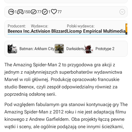






1
150
77
1
77
Producent:
Wydawca:
Polski wydawca:
Beenox Inc.
Activision Blizzard
Licomp Empirical Multimedia
Batman: Arkham City
Darksiders
Prototype 2
The Amazing Spider-Man 2
to przygodowa gra akcji z
jednym z najsłynniejszych superbohaterów wydawnictwa
Marvel w roli głównej. Produkcję opracowało francuskie
studio Beenox, czyli zespół odpowiedzialny również za
poprzednią odsłonę serii.
Pod względem fabularnym gra stanowi kontynuację gry
The
Amazing Spider-Man
z 2012 roku i nie jest adaptacją filmu
kinowego z Andrew Garfieldem. Oba projekty łączą pewne
wątki i sceny, ale ogólnie podążają one innymi ścieżkami,