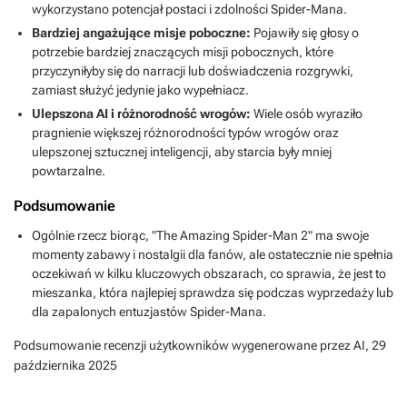
wykorzystano potencjał postaci i zdolności Spider-Mana.
Bardziej angażujące misje poboczne:
Pojawiły się głosy o
potrzebie bardziej znaczących misji pobocznych, które
przyczyniłyby się do narracji lub doświadczenia rozgrywki,
zamiast służyć jedynie jako wypełniacz.
Ulepszona AI i różnorodność wrogów:
Wiele osób wyraziło
pragnienie większej różnorodności typów wrogów oraz
ulepszonej sztucznej inteligencji, aby starcia były mniej
powtarzalne.
Podsumowanie
Ogólnie rzecz biorąc, "The Amazing Spider-Man 2" ma swoje
momenty zabawy i nostalgii dla fanów, ale ostatecznie nie spełnia
oczekiwań w kilku kluczowych obszarach, co sprawia, że jest to
mieszanka, która najlepiej sprawdza się podczas wyprzedaży lub
dla zapalonych entuzjastów Spider-Mana.
Podsumowanie recenzji użytkowników wygenerowane przez AI,
29
października 2025