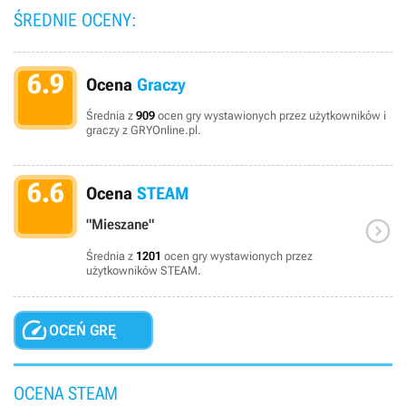
ŚREDNIE OCENY:
6.9
Ocena
Graczy
Średnia z
909
ocen gry wystawionych przez użytkowników i
graczy z GRYOnline.pl.
6.6
Ocena
STEAM

"Mieszane"
Średnia z
1201
ocen gry wystawionych przez
użytkowników STEAM.

OCEŃ GRĘ
OCENA STEAM