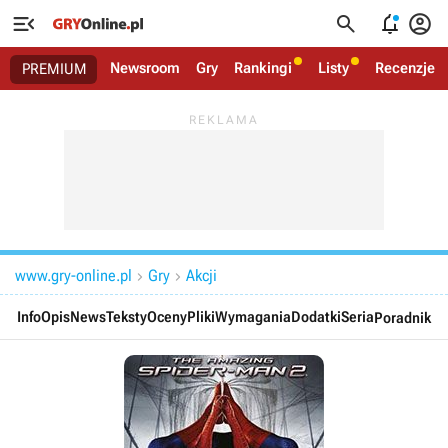




Newsroom
Gry
Rankingi
Listy
Recenzje
PREMIUM
www.gry-online.pl
Gry
Akcji


Info
Opis
News
Teksty
Oceny
Pliki
Wymagania
Dodatki
Seria
Poradnik