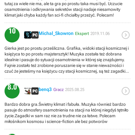
tutaj za wiele nie ma, ale ta gra po prostu taka musi być. Uczucie
osamotnienia i odkrywania sekretów stacji nadaje niesamowity
klimat jaki chyba każdy fan sci-fi chciałby przeżyć. Polecam!
10

Michal_Skowron
Ekspert
2019.11.06
Gierka jest po prostu prześliczna. Grafika, widoki stacji kosmicznej i
księżyca to po prostu majstersztyk! Muzyka została też dobrana
idealnie i pasuje do sytuacji osamotnienia w której się znajdujemy.
Fajnie zostało też zrobione poruszanie się w stanie nieważności i
czuć że jesteśmy na księżycu czy stacji kosmicznej, są też zagadki
środowiskowe do rozwiazania w nieprzesadzonej ilości. Gra ma
bardzo fajną i ciekawą historie do poznania, grając nie poczułem
8.0

znużenia tytułem ani na chwile i gdybym miał na tyle czasu to
benq3
Gracz
2025.08.25
ukonczyłbym tytuł grając non stop bo gra mnie pochłonęła! Ja
bardzo lubie takie gry SF dlatego nie mogę nic złego o tym tytule
Bardzo dobra gra.Świetny klimat i fabuła. Muzyka również bardzo
napisać! Polecam wszystkim co lubią takie klimaty bo za wiele takich
pasuje do atmosfery osamotnienia na stacji na której niegdyś tętniło
gier na rynku po prostu nie ma!!!!!
życie.Zagadki w sam raz nie za trudne nie za łatwe. Polecam
miłośnikom kosmosu i science-fiction ale bez potworów