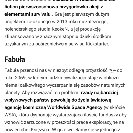
fiction pierwszoosobowa przygodówka akcji z
elementami survivalu
,. Gra jest pierwszym dużym
projektem założonego w 2013 roku niezależnego,
holenderskiego studia KeokeN, a jej produkcję
zfinansowano w znacznym stopniu dzięki środkom
uzyskanym za pośrednictwem serwisu Kickstarter.
Fabuła
Fabuła przenosi nas w niezbyt odległą przyszłość – do
roku 2069, w którym ludzka cywilizacja staje w obliczu
niemal całkowitego wyczerpania się zasobów naturalnych
planety. Aby rozwiązać ten problem,
rządy najbardziej
wpływowych państw powołują do życia światową
agencję kosmiczną Worldwide Space Agency
(w skrócie
WSA), która dysponuje wystarczającą ilością funduszy aby
wznowić zarzucone w przeszłości prace eksploracyjne na
powierzchni Księżyca. W grze wcielamy się w jednego z