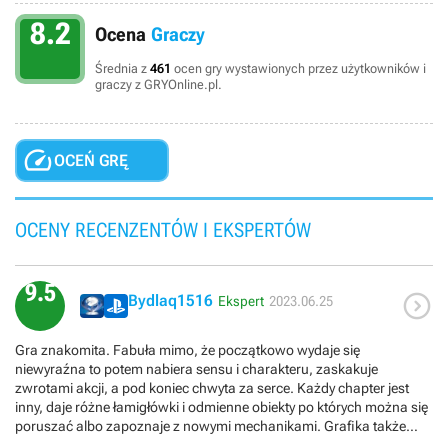
8.2
Ocena
Graczy
Średnia z
461
ocen gry wystawionych przez użytkowników i
graczy z GRYOnline.pl.

OCEŃ GRĘ
OCENY RECENZENTÓW I EKSPERTÓW
9.5

Bydlaq1516
Ekspert
2023.06.25
Gra znakomita. Fabuła mimo, że początkowo wydaje się
niewyraźna to potem nabiera sensu i charakteru, zaskakuje
zwrotami akcji, a pod koniec chwyta za serce. Każdy chapter jest
inny, daje różne łamigłówki i odmienne obiekty po których można się
poruszać albo zapoznaje z nowymi mechanikami. Grafika także
zdecydowanie dowozi, a czasem zachwycałem się nawet pięknem i