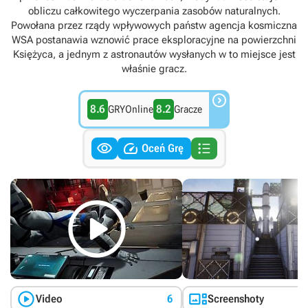
obliczu całkowitego wyczerpania zasobów naturalnych.
Powołana przez rządy wpływowych państw agencja kosmiczna
WSA postanawia wznowić prace eksploracyjne na powierzchni
Księżyca, a jednym z astronautów wysłanych w to miejsce jest
właśnie gracz.

8.6
8.2
GRYOnline
Gracze



Oceń Grę



Video
6
Screenshoty