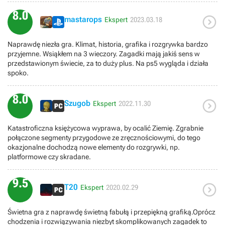
szczegółowością tytułowego księżyca. Jedyne na co można
8.0

ponarzekać to jakieś lekkie braki w założeniach opowieści, ale to już
mastarops
Ekspert
2023.03.18
bardziej takie czepianie się. Długość na takiego typu grę moim
zdaniem odpowiednia. Serdecznie polecam.
Naprawdę niezła gra. Klimat, historia, grafika i rozgrywka bardzo
przyjemne. Wsiąkłem na 3 wieczory. Zagadki mają jakiś sens w
przedstawionym świecie, za to duży plus. Na ps5 wygląda i działa
spoko.
8.0

Szugob
Ekspert
2022.11.30
Katastroficzna księżycowa wyprawa, by ocalić Ziemię. Zgrabnie
połączone segmenty przygodowe ze zręcznościowymi, do tego
okazjonalne dochodzą nowe elementy do rozgrywki, np.
platformowe czy skradane.
9.5

T20
Ekspert
2020.02.29
Świetna gra z naprawdę świetną fabułą i przepiękną grafiką.Oprócz
chodzenia i rozwiązywania niezbyt skomplikowanych zagadek to