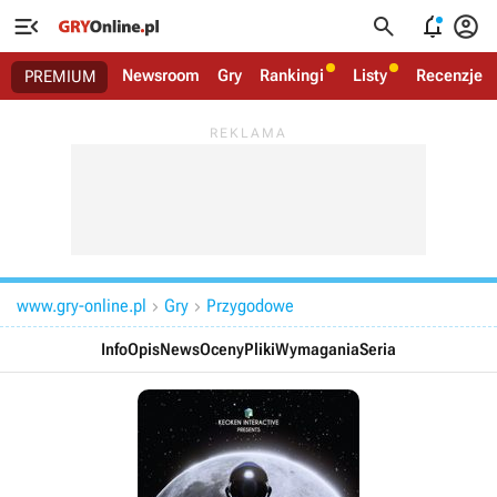




Newsroom
Gry
Rankingi
Listy
Recenzje
PREMIUM
www.gry-online.pl
Gry
Przygodowe


Info
Opis
News
Oceny
Pliki
Wymagania
Seria