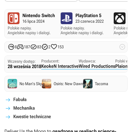
Nintendo Switch
PlayStation 5
X
16 lipca 2024
23 czerwca 2022
2
Polskie napisy.
Polskie napisy.
Polskie nap
Angielskie napisy i dialogi.
Angielskie napisy i dialogi.
Angielskie 






8
187
83
2
153
Producent:
Wydawca:
Polski wy
Wczesny dostęp:
KeokeN Interactive
Wired Productions
Plaion P
28 września 2018
No Man's Sky
Osiris: New Dawn
Tacoma
Fabuła
Mechanika
Kwestie techniczne
Deliver Us the Moon
to
osadzona w realiach science-