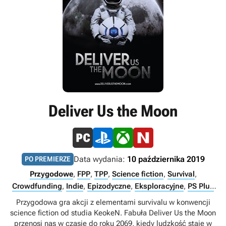
Deliver Us the Moon
Data wydania:
10 października 2019
PO PREMIERZE
Przygodowe
,
FPP
,
TPP
,
Science fiction
,
Survival
,
Crowdfunding
,
Indie
,
Epizodyczne
,
Eksploracyjne
,
PS Plus
Premium
,
PS Plus Extra
,
Singleplayer
Przygodowa gra akcji z elementami survivalu w konwencji
science fiction od studia KeokeN. Fabuła Deliver Us the Moon
przenosi nas w czasie do roku 2069, kiedy ludzkość staje w