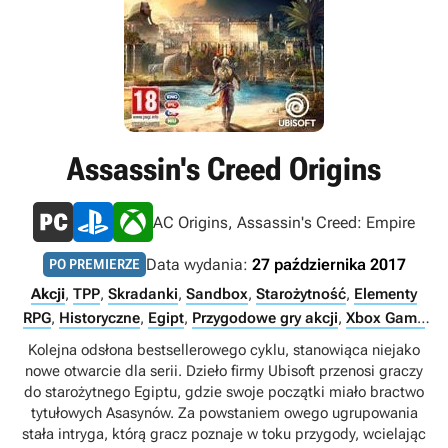
Assassin's Creed Origins
AC Origins, Assassin's Creed: Empire
Data wydania:
27 października 2017
PO PREMIERZE
Akcji
,
TPP
,
Skradanki
,
Sandbox
,
Starożytność
,
Elementy
RPG
,
Historyczne
,
Egipt
,
Przygodowe gry akcji
,
Xbox Game
Pass Ultimate
,
PS Plus Premium
,
PS Plus Extra
,
Singleplayer
,
Kolejna odsłona bestsellerowego cyklu, stanowiąca niejako
Xbox Game Pass Premium
,
PC Game Pass
nowe otwarcie dla serii. Dzieło firmy Ubisoft przenosi graczy
do starożytnego Egiptu, gdzie swoje początki miało bractwo
tytułowych Asasynów. Za powstaniem owego ugrupowania
stała intryga, którą gracz poznaje w toku przygody, wcielając