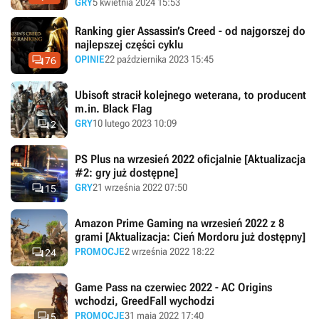
GRY
5 kwietnia 2024 15:53
Ranking gier Assassin’s Creed - od najgorszej do
najlepszej części cyklu

OPINIE
22 października 2023 15:45
76
Ubisoft stracił kolejnego weterana, to producent
m.in. Black Flag

GRY
10 lutego 2023 10:09
2
PS Plus na wrzesień 2022 oficjalnie [Aktualizacja
#2: gry już dostępne]

GRY
21 września 2022 07:50
15
Amazon Prime Gaming na wrzesień 2022 z 8
grami [Aktualizacja: Cień Mordoru już dostępny]

PROMOCJE
2 września 2022 18:22
24
Game Pass na czerwiec 2022 - AC Origins
wchodzi, GreedFall wychodzi

PROMOCJE
31 maja 2022 17:40
5