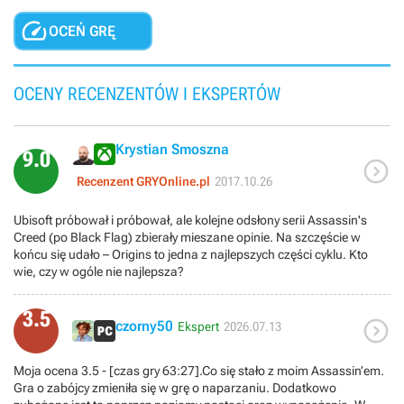

OCEŃ GRĘ
OCENY RECENZENTÓW I EKSPERTÓW
Krystian Smoszna
9.0

Recenzent GRYOnline.pl
2017.10.26
Ubisoft próbował i próbował, ale kolejne odsłony serii Assassin's
Creed (po Black Flag) zbierały mieszane opinie. Na szczęście w
końcu się udało – Origins to jedna z najlepszych części cyklu. Kto
wie, czy w ogóle nie najlepsza?
3.5

czorny50
Ekspert
2026.07.13
Moja ocena 3.5 - [czas gry 63:27].Co się stało z moim Assassin’em.
Gra o zabójcy zmieniła się w grę o naparzaniu. Dodatkowo