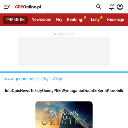




Newsroom
Gry
Rankingi
Listy
Recenzje
PREMIUM
www.gry-online.pl
Gry
Akcji


Info
Opis
News
Teksty
Oceny
Pliki
Wymagania
Dodatki
Seria
Poradnik