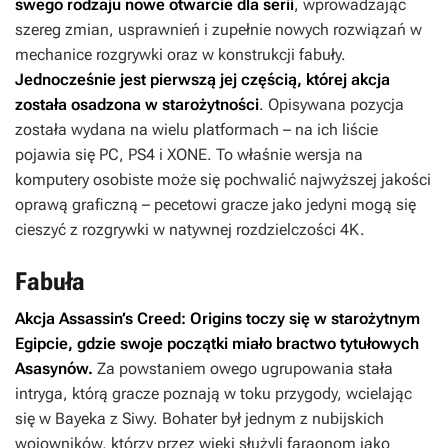
swego rodzaju nowe otwarcie dla serii
, wprowadzając
szereg zmian, usprawnień i zupełnie nowych rozwiązań w
mechanice rozgrywki oraz w konstrukcji fabuły.
Jednocześnie jest pierwszą jej częścią, której akcja
została osadzona w starożytności
. Opisywana pozycja
została wydana na wielu platformach – na ich liście
pojawia się PC, PS4 i XONE. To właśnie wersja na
komputery osobiste może się pochwalić najwyższej jakości
oprawą graficzną – pecetowi gracze jako jedyni mogą się
cieszyć z rozgrywki w natywnej rozdzielczości 4K.
Fabuła
Akcja
Assassin’s Creed: Origins
toczy się w starożytnym
Egipcie, gdzie swoje początki miało bractwo tytułowych
Asasynów.
Za powstaniem owego ugrupowania stała
intryga, którą gracze poznają w toku przygody, wcielając
się w Bayeka z Siwy. Bohater był jednym z nubijskich
wojowników, którzy przez wieki służyli faraonom jako