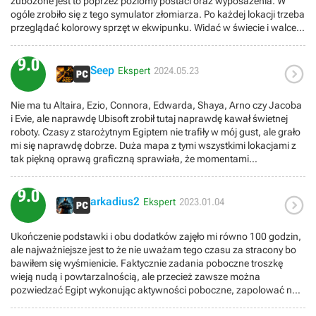
zubożone jest to poprzez poziomy postaci oraz wyposażenia. W
ogóle zrobiło się z tego symulator złomiarza. Po każdej lokacji trzeba
przeglądać kolorowy sprzęt w ekwipunku. Widać w świecie i walce
dużą inspiracje Dzikim Gonem, ale dlaczego Ubiosoft zabrał z tamtej
produkcji te najgorsze elementy, a nie poszedł w narracje która już
9.0

dawno jest tu na niskim poziomie. Gracz dostaje za to olbrzymią
Seep
Ekspert
2024.05.23
mapę z lasem znaków zapytania i niech sobie bezmyślnie grinduje ;(.
Questy często odbywają się w miejscach które już zbadaliśmy co
Nie ma tu Altaira, Ezio, Connora, Edwarda, Shaya, Arno czy Jacoba
powoduje że przechodzimy lokacje jeszcze raz. Irytujące jest
i Evie, ale naprawdę Ubisoft zrobił tutaj naprawdę kawał świetnej
przełączanie się miedzy bronimy na jednym przycisku. Przez całą grę
roboty. Czasy z starożytnym Egiptem nie trafiły w mój gust, ale grało
nie mogłem się do tego przyzwyczaić. Nie można mieć także
mi się naprawdę dobrze. Duża mapa z tymi wszystkimi lokacjami z
wszystkich narzędzi pod ręką lecz możemy wybrać jeden z trzech z
tak piękną oprawą graficzną sprawiała, że momentami
poziomu ekwipunku. Na plus jest opcja automatycznego
zatrzymywałem się w miejscu i podziwiałem widoki. Gra na wiele,
przemieszczania się do przodu pod klawiszem x. Przy tak rozległej
wiele godzin, polecam mocno!Mój gameplay -
mapie jest to naprawdę wygodna opcja.Niezaprzeczalnie
9.0

https://www.youtube.com/watch?v=2XaQBvUyco8&t=725s
arkadius2
najładniejsze widoki w serii. Mimo że teren piaszczysty. W sprytny
Ekspert
2023.01.04
sposób został przeniesiony tu dron z WatchDogs w postaci orlicy
Senu nawiązując jednocześnie do imienia Altaira. Dzięki zwiadowi
Ukończenie podstawki i obu dodatków zajęło mi równo 100 godzin,
daje nam to namiastkę planowania infiltracji lokacji. Dodatkowo
ale najważniejsze jest to że nie uważam tego czasu za stracony bo
podczas nocy jakaś część strażników śpi.Dobrze iż z powrotem
bawiłem się wyśmienicie. Faktycznie zadania poboczne troszkę
można wyjść z Animusa i wątek współczesny w jakiejś namiastce
wieją nudą i powtarzalnością, ale przecież zawsze można
wrócił. Jednak co się stało z bazami danych miejsc osób i
pozwiedzać Egipt wykonując aktywności poboczne, zapolować na
przedmiotów. Lubiłem czytać o odwiedzonych miejscach
Łowców czy poszukać grobowców :) System walki również jak
spotkanych postaciach. Zawsze to była jakaś namiastka wiedzy