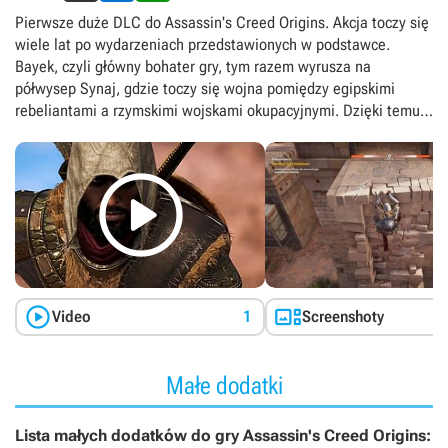
Pierwsze duże DLC do Assassin's Creed Origins. Akcja toczy się
wiele lat po wydarzeniach przedstawionych w podstawce.
Bayek, czyli główny bohater gry, tym razem wyrusza na
półwysep Synaj, gdzie toczy się wojna pomiędzy egipskimi
rebeliantami a rzymskimi wojskami okupacyjnymi. Dzięki temu
gracze mogą poznać kolejny rozdział dziejów bractwa
tytułowych Asasynów. Assassin's Creed Origins: The Hidden

Ones nie wprowadza większych zmian w mechanice rozgrywki –
autorzy ze studia Ubisoft Montreal pokusili się jedynie o
podniesienie limitu doświadczenia zdobywanego przez
głównego bohatera. Poza tym jednak add-on wnosi zupełnie
nowy teren, gdzie oprócz rozmaitych misji fabularnych na
sprawdzenie czeka szereg zróżnicowanych aktywności
pobocznych.


Video
1
Screenshoty
Małe dodatki
Lista małych dodatków do gry Assassin's Creed Origins: