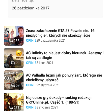
Data recenzji:
26 października 2017
Znasz zakończenie GTA 5? Pewnie nie. 16
niezłych gier, których nie skończyliście

OPINIE
29 października 2021
285
AC Infinity to nie jest dobry kierunek. Asasyny i
tak są za długie

OPINIE
8 lipca 2021
93
AC Valhalla brzmi jak ponury żart, którego nie
chcieliśmy usłyszeć

OPINIE
22 stycznia 2021
69
Najlepsze gry dekady - ranking redakcji
GRYOnline.pl. Część 1. (100-51)

OPINIE
8 stycznia 2021
288