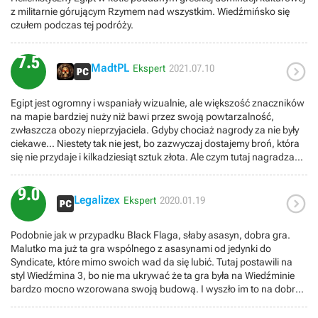
Origin dostarczył czegoś innego, taki powiew świeżości. Jak dla
z militarnie górującym Rzymem nad wszystkim. Wiedźmińsko się
mnie gra bardzo dobra aż mam ochote zagrać już w Odyssey albo
czułem podczas tej podróży.
Valhalle.Jedyne do czego mogę się doczepić to do zakończenia
podstawki jak i dodatków, nie zrobiły one na mnie dużego wrażenia
ale ogólnie fabuła i zadania poboczne były ciekawe. Bawiłem się
7.5

MadtPL
bardzo dobrze także polecam!
Ekspert
2021.07.10
Egipt jest ogromny i wspaniały wizualnie, ale większość znaczników
na mapie bardziej nuży niż bawi przez swoją powtarzalność,
zwłaszcza obozy nieprzyjaciela. Gdyby chociaż nagrody za nie były
ciekawe... Niestety tak nie jest, bo zazwyczaj dostajemy broń, która
się nie przydaje i kilkadziesiąt sztuk złota. Ale czym tutaj nagradzać,
skoro system ulepszania ekwipunku jest skopany. Na koniec zalety.
Wśród nich główny wątek fabularny i jego misje (poboczne są
9.0

niestety przeciętne) oraz dobry system walki ze świetnymi bossami
Legalizex
Ekspert
2020.01.19
(fajne areny), a także sporo smaczków dla fanów serii.
Podobnie jak w przypadku Black Flaga, słaby asasyn, dobra gra.
Malutko ma już ta gra wspólnego z asasynami od jedynki do
Syndicate, które mimo swoich wad da się lubić. Tutaj postawili na
styl Wiedźmina 3, bo nie ma ukrywać że ta gra była na Wiedźminie
bardzo mocno wzorowana swoją budową. I wyszło im to na dobre,
bo gra jest świetna, ta podróż po starożytnym Egipcie to coś
pięknego co każdy musi przeżyć. Fabuła główna mogłaby być trochę