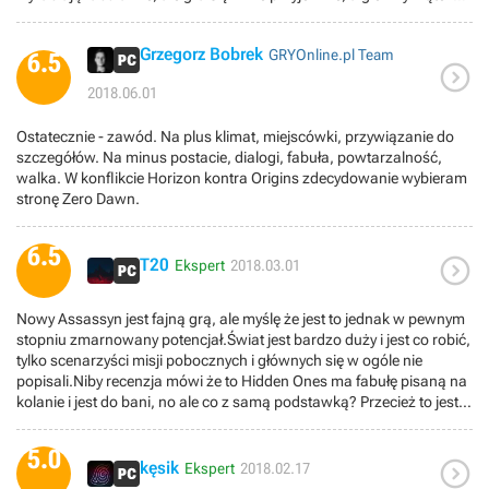
jest bardzo dobrze poprowadzony. W sumie to dla mnie druga
najlepsza odsłona cyklu, zaraz po Black Flag.
Grzegorz Bobrek
GRYOnline.pl Team
6.5

2018.06.01
Ostatecznie - zawód. Na plus klimat, miejscówki, przywiązanie do
szczegółów. Na minus postacie, dialogi, fabuła, powtarzalność,
walka. W konflikcie Horizon kontra Origins zdecydowanie wybieram
stronę Zero Dawn.
6.5

T20
Ekspert
2018.03.01
Nowy Assassyn jest fajną grą, ale myślę że jest to jednak w pewnym
stopniu zmarnowany potencjał.Świat jest bardzo duży i jest co robić,
tylko scenarzyści misji pobocznych i głównych się w ogóle nie
popisali.Niby recenzja mówi że to Hidden Ones ma fabułę pisaną na
kolanie i jest do bani, no ale co z samą podstawką? Przecież to jest
dokładnie to samo. Niby coś tam w tle jest z Kleopatrą i fochami
żony, ale to jest tak bardzo nudne i mało angażujące, że idzie usnąć.
5.0

Dodatkowo Aya wrzucana na chama jako postać grywalna to było
kęsik
Ekspert
2018.02.17
coś mega irytującego. Widać że zaczerpnęli w tej kwestii z Ciri, tylko