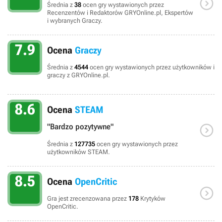

Średnia z
38
ocen gry wystawionych przez
Recenzentów i Redaktorów GRYOnline.pl, Ekspertów
i wybranych Graczy.
7.9
Ocena
Graczy
Średnia z
4544
ocen gry wystawionych przez użytkowników i
graczy z GRYOnline.pl.
8.6
Ocena
STEAM

"Bardzo pozytywne"
Średnia z
127735
ocen gry wystawionych przez
użytkowników STEAM.
8.5
Ocena
OpenCritic

Gra jest zrecenzowana przez
178
Krytyków
OpenCritic.