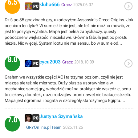
6.5

kluha666
Gracz
2025.06.07
Dziś po 35 godzinach gry, ukończyłem Assassin's Creed Origins. Jak
oceniam ten tytuł? W sumie źle nie jest, ale też nie można mówić, że
jest to pozycja wybitna. Mapa jest pełna zapychaczy, questy
poboczne w większości nieciekawe. Główna fabuła jest po prostu
niezła. Nic więcej. System lootu nie ma sensu, bo w sumie od
początku do końca używałem jednego miecza i łuku, które dostałem
za darmo jako DLC. Do tego bitwy morskie, to po prostu tragedia.
8.0

Nie wiem jak po świetnym Black Flag, Ubisoft robi coś takiego. Jeśli
cycu2003
Gracz
2018.10.09
chodzi o postacie, są spoko, ale Aya jest chyba najbardziej męczącą
bohaterką gier w ogóle. Dla mnie 6.5/10
Grałem we wszystkie części AC i ta trzyma poziom, czyli nie jest
miazga ale też nie miernota. Duży plus za usprawnienia w
mechanice samej gry, wchodzić można praktycznie wszędzie, senu
to ciekawy dodatek, dużo rodzajów broni nawet nie brakuje strzelb.
Mapa jest ogromna i bogata w szczegóły starożytnego Egiptu.
Fabuła w sumie nie zachwyca, ubija się po kolei członków zakonu
ale też nie było tragedii.Niemniej jednak spędziłem przy tej grze masę
Justyna Szymańska
godzin i nie żałuję :)
7.0
GRYOnline.pl Team
2025.11.26