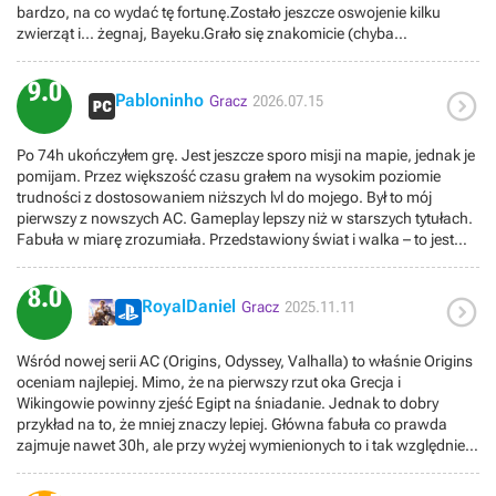
wypustów? W jednej chwili facet wejdzie na wszystko, aż tu nagle
bardzo, na co wydać tę fortunę.Zostało jeszcze oswojenie kilku
zmieniają rozgrywkę i jej wygląd np. od lvlu 1 latać z zapalającym
PIRAMIDA i już jest kłopot.
zwierząt i... żegnaj, Bayeku.Grało się znakomicie (chyba
łukiem niby fajnie się łupiło statki kupieckie ale jakoś mi to nie
najprzyjemniej od czasów "Wiedźmina 3"), chociaż "Origins" ma
pasowało tak wcześnie - przez powyższe ciężko wyczuć status
wiele wad. Ostateczna ocena 8.5/10.
bohatera ubrania/zwierzęta z jednej strony liche a z drugiej z
9.0

Pabloninho
przepustki sezonowej jak dla jakiegoś arystokraty to wprowadza
Gracz
2026.07.15
urozmaicenie ale za razem robi bardzo mieszany odbiór gry w mojej
opinii zdecydowanie wolał bym dobrze zrobiony tradycyjny progres
Po 74h ukończyłem grę. Jest jeszcze sporo misji na mapie, jednak je
wyglądu wraz z rozwojem bohatera - wydaje mi się że liczba
pomijam. Przez większość czasu grałem na wysokim poziomie
rodzajów łuków jest przesadzona gdy można mieć tylko 2 pod ręką -
trudności z dostosowaniem niższych lvl do mojego. Był to mój
grafika myślałem że będzie lepsza zwłaszcza textury podłoża są
pierwszy z nowszych AC. Gameplay lepszy niż w starszych tytułach.
słabawe i animacja ognia wręcz tragiczna z bliska Od czasów
Fabuła w miarę zrozumiała. Przedstawiony świat i walka – to jest
Wiedźmina 3 nie przechodziłem tak dokładnie żadnej gry z otwartym
coś, co robi ogromne wrażenie. Nie ma do czego się przyczepić
światem. Ubi się nawet udała ta gierka ocena po patchu 1.10
poza wielkością mapy i powtarzalnymi misjami.PS: zanim zagrałem
8.0

w tą grę marzył mi się AC w czasach starożytnego Rzymu, właśnie w
RoyalDaniel
Gracz
2025.11.11
okolicach czasu historii w tej grze. Teraz wiem, że będzie z tym
problem. :/
Wśród nowej serii AC (Origins, Odyssey, Valhalla) to właśnie Origins
oceniam najlepiej. Mimo, że na pierwszy rzut oka Grecja i
Wikingowie powinny zjeść Egipt na śniadanie. Jednak to dobry
przykład na to, że mniej znaczy lepiej. Główna fabuła co prawda
zajmuje nawet 30h, ale przy wyżej wymienionych to i tak względnie
krótko.Obawiałem się Assassyna wśród pustyń i niskich budynków,
ale naprawdę ta część daje radę!