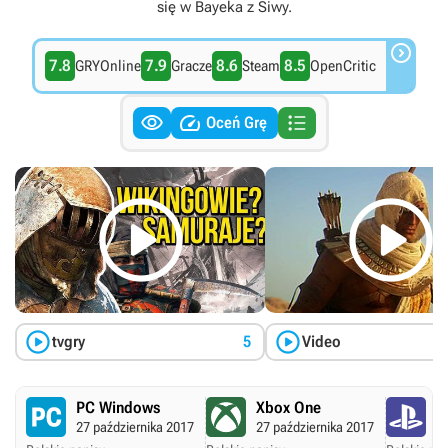
się w Bayeka z Siwy.

7.8
7.9
8.6
8.5
GRYOnline
Gracze
Steam
OpenCritic



Oceń Grę




tvgry
5
Video
PC Windows
Xbox One
P
27 października 2017
27 października 2017
27