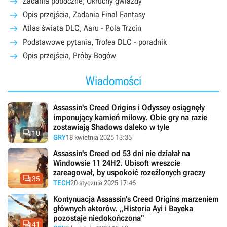
Zadania poboczne, Okruchy gwiazdy
Opis przejścia, Zadania Final Fantasy
Atlas świata DLC, Aaru - Pola Trzcin
Podstawowe pytania, Trofea DLC - poradnik
Opis przejścia, Próby Bogów
Wiadomości
Assassin's Creed Origins i Odyssey osiągnęły
imponujący kamień milowy. Obie gry na razie
zostawiają Shadows daleko w tyle

10
GRY
18 kwietnia 2025 13:35
Assassin's Creed od 53 dni nie działał na
Windowsie 11 24H2. Ubisoft wreszcie
zareagował, by uspokoić rozeźlonych graczy

35
TECH
20 stycznia 2025 17:46
Kontynuacja Assassin's Creed Origins marzeniem
głównych aktorów. „Historia Ayi i Bayeka
pozostaje niedokończona"

41