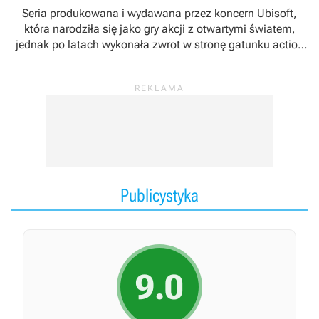
Seria produkowana i wydawana przez koncern Ubisoft,
która narodziła się jako gry akcji z otwartymi światem,
jednak po latach wykonała zwrot w stronę gatunku action
RPG. Cykl zadebiutował w 2007 roku grą
Assassin's Creed
.
Za twórców marki uznawani są Patrice Désilets, Jade
Raymond oraz Corey May.
Publicystyka
9.0