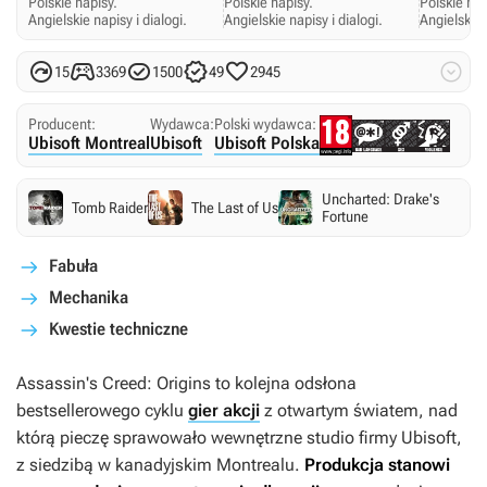
Polskie napisy.
Polskie napisy.
Polskie nap
Angielskie napisy i dialogi.
Angielskie napisy i dialogi.
Angielskie 






15
3369
1500
49
2945
Producent:
Wydawca:
Polski wydawca:
Ubisoft Montreal
Ubisoft
Ubisoft Polska
Uncharted: Drake's
Tomb Raider
The Last of Us
Fortune
Fabuła
Mechanika
Kwestie techniczne
Assassin's Creed: Origins
to kolejna odsłona
bestsellerowego cyklu
gier akcji
z otwartym światem, nad
którą pieczę sprawowało wewnętrzne studio firmy Ubisoft,
z siedzibą w kanadyjskim Montrealu.
Produkcja stanowi