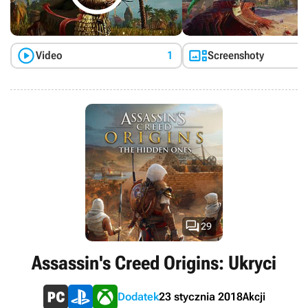
nowych umiejętności. Add-on wprowadza również kolejny
fragment terenu wypełnionego zadaniami fabularnymi oraz
rozmaitymi aktywnościami pobocznymi.


Video
1
Screenshoty

29
Assassin's Creed Origins: Ukryci
Akcji
Dodatek
23 stycznia 2018