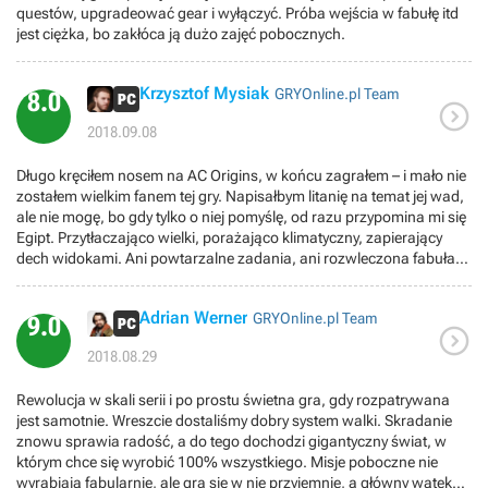
questów, upgradeować gear i wyłączyć. Próba wejścia w fabułę itd
jest ciężka, bo zakłóca ją dużo zajęć pobocznych.
Krzysztof Mysiak
GRYOnline.pl Team
8.0

2018.09.08
Długo kręciłem nosem na AC Origins, w końcu zagrałem – i mało nie
zostałem wielkim fanem tej gry. Napisałbym litanię na temat jej wad,
ale nie mogę, bo gdy tylko o niej pomyślę, od razu przypomina mi się
Egipt. Przytłaczająco wielki, porażająco klimatyczny, zapierający
dech widokami. Ani powtarzalne zadania, ani rozwleczona fabuła,
ani nijaka walka nie były w stanie odebrać mi za wiele przyjemności z
podróżowania po tym świecie. No i zwrot w stronę RPG okazał się
Adrian Werner
GRYOnline.pl Team
strzałem w dziesiątkę – szkoda, że na interaktywne dialogi i wybory
9.0

moralne Ubisoft zdecydował się dopiero w kontynuacji.
2018.08.29
Rewolucja w skali serii i po prostu świetna gra, gdy rozpatrywana
jest samotnie. Wreszcie dostaliśmy dobry system walki. Skradanie
znowu sprawia radość, a do tego dochodzi gigantyczny świat, w
którym chce się wyrobić 100% wszystkiego. Misje poboczne nie
wyrabiają fabularnie, ale gra się w nie przyjemnie, a główny wątek