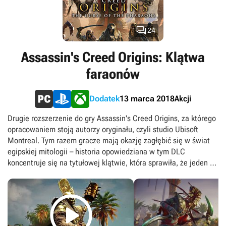

24
Assassin's Creed Origins: Klątwa
faraonów
Akcji
Dodatek
13 marca 2018
Drugie rozszerzenie do gry Assassin's Creed Origins, za którego
opracowaniem stoją autorzy oryginału, czyli studio Ubisoft
Montreal. Tym razem gracze mają okazję zagłębić się w świat
egipskiej mitologii – historia opowiedziana w tym DLC
koncentruje się na tytułowej klątwie, która sprawiła, że jeden z
faraonów powrócił z zaświatów, a także spowodowała, iż na
światło dzienne zaczęły wychodzić legendarne bestie. W

Assassin's Creed Origins: The Curse of the Pharaohs autorzy nie
tylko ponownie podnoszą limit doświadczenia zdobywanego
przez Bayeka, lecz także pozwalają mu na nabycie zupełnie