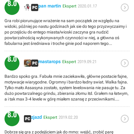
8.0

dłuższa i zabrać nas w różne zakątki mapy, ale mimo to była
pan martin
Ekspert
2020.01.17
ciekawa i zawierala wiele historycznych wydarzeń. Grafika jest
śliczna, zasięg rysowania robi wrażenie, świat mimo że na pierwszy
Gra robi piorunujące wrażenie na sam początek ze względu na
rzut oka wydaje się jedną wielką pustynią jest bardzo różnorodny i
widoki, później po nastu godzinach jak sie do tego przyzwyczaimy i
aż chce się go zwiedzać i zobaczyć co jest w kolejnym, nieodkrytym
po przejściu do entego miasta/wioski zaczyna gra nudzić
jeszcze sektorze. Mimo że Odyssey ma trochę ciekawsze side questy
powtarzalnością wykonywanych czynności w niej, a główna oś
i główny wątek, to jednak Origins ma w sobie to coś, piękna gra. I
fabularna jest średniawa i troche ginie pod naporem tego
mimo że jestem na tyle dużym fanem serii Assassin's Creed że nie
ogromnego świata.
pogardziłbym kolejnymi częściami w starym stylu, to muszę
przyznać że Origins i Odyssey to naprawdę świetne gry i śmiem
8.0

mastarops
sądzić że nadchodzący Asasyn z 2020 roku (czyżby Ragnarok?) też
Ekspert
2019.09.21
taki będzie
Bardzo spoko gra. Fabuła mnie zaciekawiła, główne postacie fajne,
motywacje wiarygodne. Ogromny i bardzo ładny swiat. Walka fajna.
Tylko mało Assasyna zostało, system levelowania nie pasuje tu. Za
dużo powtarzalnego grindu, zbierania złomu itd. Grałem na łatwym,
a i tak max 3-4 levele w górę miałem szansę z przeciwnikami.
Szkoda też, że przez ten piękny świat głównie się przebiega i tyle.
Pomimo wad, solidna gra.
8.0

zjazd
Ekspert
2019.02.20
Dobrze się gra z podejściem jak do mmo: wejść, zrobić parę