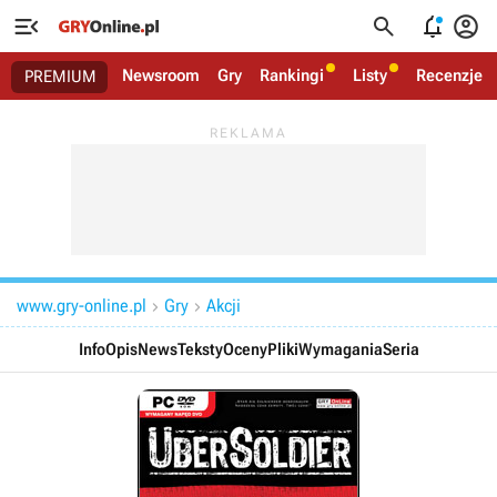




Newsroom
Gry
Rankingi
Listy
Recenzje
PREMIUM
www.gry-online.pl
Gry
Akcji


Info
Opis
News
Teksty
Oceny
Pliki
Wymagania
Seria