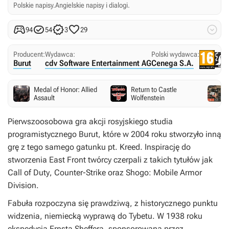
Polskie napisy.
Angielskie napisy i dialogi.





94
54
3
29
Producent:
Wydawca:
Polski wydawca:
Burut
cdv Software Entertainment AG
Cenega S.A.
Medal of Honor: Allied
Return to Castle
Assault
Wolfenstein
Pierwszoosobowa gra akcji rosyjskiego studia
programistycznego Burut, które w 2004 roku stworzyło inną
grę z tego samego gatunku pt.
Kreed
. Inspirację do
stworzenia
East Front
twórcy czerpali z takich tytułów jak
Call of Duty
,
Counter-Strike
oraz
Shogo: Mobile Armor
Division
.
Fabuła rozpoczyna się prawdziwą, z historycznego punktu
widzenia, niemiecką wyprawą do Tybetu. W 1938 roku
ekspedycja Ernsta Sheffera, sponsorowana przez