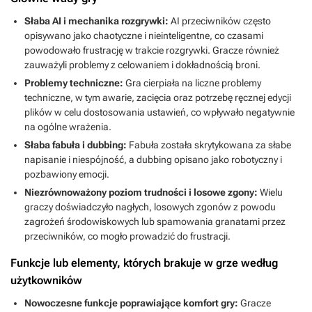
Słaba AI i mechanika rozgrywki:
AI przeciwników często
opisywano jako chaotyczne i nieinteligentne, co czasami
powodowało frustrację w trakcie rozgrywki. Gracze również
zauważyli problemy z celowaniem i dokładnością broni.
Problemy techniczne:
Gra cierpiała na liczne problemy
techniczne, w tym awarie, zacięcia oraz potrzebę ręcznej edycji
plików w celu dostosowania ustawień, co wpływało negatywnie
na ogólne wrażenia.
Słaba fabuła i dubbing:
Fabuła została skrytykowana za słabe
napisanie i niespójność, a dubbing opisano jako robotyczny i
pozbawiony emocji.
Niezrównoważony poziom trudności i losowe zgony:
Wielu
graczy doświadczyło nagłych, losowych zgonów z powodu
zagrożeń środowiskowych lub spamowania granatami przez
przeciwników, co mogło prowadzić do frustracji.
Funkcje lub elementy, których brakuje w grze według
użytkowników
Nowoczesne funkcje poprawiające komfort gry:
Gracze