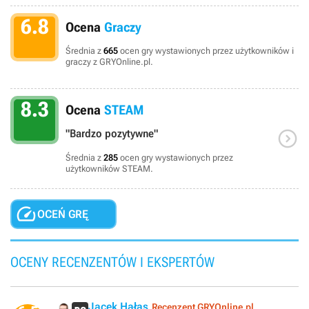
6.8
Ocena
Graczy
Średnia z
665
ocen gry wystawionych przez użytkowników i
graczy z GRYOnline.pl.
8.3
Ocena
STEAM

"Bardzo pozytywne"
Średnia z
285
ocen gry wystawionych przez
użytkowników STEAM.

OCEŃ GRĘ
OCENY RECENZENTÓW I EKSPERTÓW
Jacek Hałas
Recenzent GRYOnline.pl