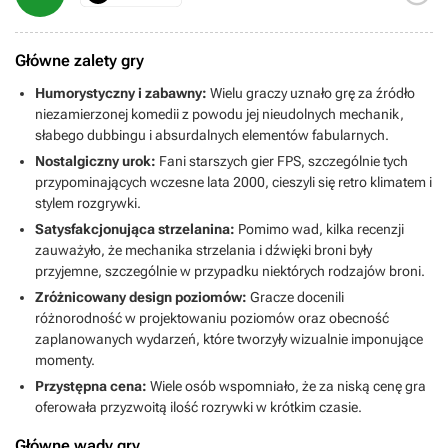
Główne zalety gry
Humorystyczny i zabawny:
Wielu graczy uznało grę za źródło
niezamierzonej komedii z powodu jej nieudolnych mechanik,
słabego dubbingu i absurdalnych elementów fabularnych.
Nostalgiczny urok:
Fani starszych gier FPS, szczególnie tych
przypominających wczesne lata 2000, cieszyli się retro klimatem i
stylem rozgrywki.
Satysfakcjonująca strzelanina:
Pomimo wad, kilka recenzji
zauważyło, że mechanika strzelania i dźwięki broni były
przyjemne, szczególnie w przypadku niektórych rodzajów broni.
Zróżnicowany design poziomów:
Gracze docenili
różnorodność w projektowaniu poziomów oraz obecność
zaplanowanych wydarzeń, które tworzyły wizualnie imponujące
momenty.
Przystępna cena:
Wiele osób wspomniało, że za niską cenę gra
oferowała przyzwoitą ilość rozrywki w krótkim czasie.
Główne wady gry