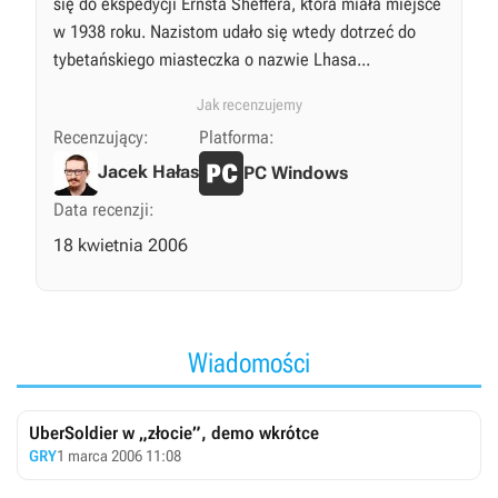
się do ekspedycji Ernsta Sheffera, która miała miejsce
w 1938 roku. Nazistom udało się wtedy dotrzeć do
tybetańskiego miasteczka o nazwie Lhasa...
Jak recenzujemy
Recenzujący:
Platforma:
Jacek Hałas
PC Windows
Data recenzji:
18 kwietnia 2006
Wiadomości
UberSoldier w „złocie”, demo wkrótce
GRY
1 marca 2006 11:08