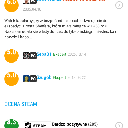
6.5

2006.04.18
Wątek fabularny gry w bezpośredni sposób odwołuje się do
ekspedycji Ernsta Sheffera, która miała miejsce w 1938 roku.
Nazistom udało się wtedy dotrzeć do tybetańskiego miasteczka o
nazwie Lhasa...
5.0
Seba01
Ekspert
2025.10.14
5.0
Szugob
Ekspert
2018.03.22
OCENA STEAM
8.3

Bardzo pozytywne
(285)