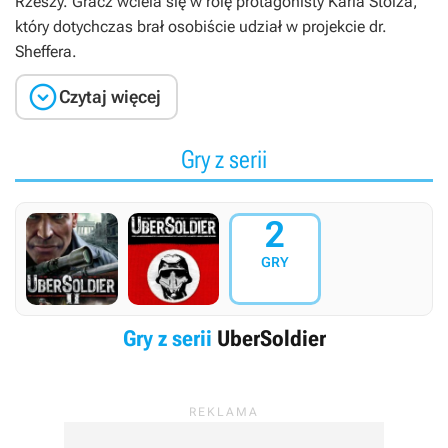
Rzeszy. Gracz wciela się w rolę protagonisty Karla Stolza,
który dotychczas brał osobiście udział w projekcie dr.
Sheffera.

Czytaj więcej
Gry z serii
2
GRY
Gry z serii
UberSoldier