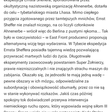
okultystyczną nazistowską organizację Ahnenerbe, dotarła
do celu – tybetańskiego miasta Lhasa. Mimo ciepłego
przyjęcia zgotowanego przez tamtejszych mnichów, Ernst
Sheffer nie znalazł niczego, na co liczyli członkowie
Ahnenerbe – wrócił więc do Berlina z pustymi rękoma... Tak
było w rzeczywistości – w
East Front
producenci proponują
alternatywną wizję tego wydarzenia. W Tybecie ekspedycja
Ernsta Sheffera posiadła tajemną wiedzę pozwalającą
przywracać martwych ludzi do życia. Długotrwałe
eksperymenty zaowocowały powstaniem Super Żołnierzy,
prawie niezniszczalnych i nie znających strachu maszyn do
zabijania. Okazało się, że jednostki te mają jedną wadę –
pewne obszary w ich mózgu, odpowiedzialne za
subordynację i obowiązkowość obumarły, przez co nie są
w stanie wykonywać rozkazów. Jakiś czas później
spokojny tok doświadczeń przerywa interwencja
niemieckiego ruchu oporu, który wypowiada wojnę siłom III