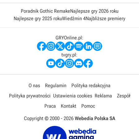
Poradnik Gothic Remake
Najlepsze gry 2026 roku
Najlepsze gry 2025 roku
Wiedźmin 4
Najbliższe premiery
GRYOnline.pl:
tvgry.pl:
O nas
Regulamin
Polityka redakcyjna
Polityka prywatności
Ustawienia cookies
Reklama
Zespół
Praca
Kontakt
Pomoc
Copyright © 2000 -
2026
Webedia Polska SA