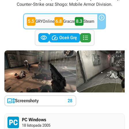
Counter-Strike oraz Shogo: Mobile Armor Division.

5.5
6.8
8.3
GRYOnline
Gracze
Steam



Oceń Grę

Screenshoty
28
PC Windows
18 listopada 2005