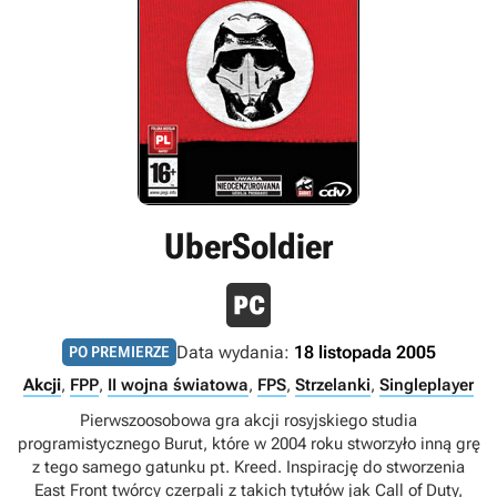
UberSoldier
Data wydania:
18 listopada 2005
PO PREMIERZE
Akcji
,
FPP
,
II wojna światowa
,
FPS
,
Strzelanki
,
Singleplayer
Pierwszoosobowa gra akcji rosyjskiego studia
programistycznego Burut, które w 2004 roku stworzyło inną grę
z tego samego gatunku pt. Kreed. Inspirację do stworzenia
East Front twórcy czerpali z takich tytułów jak Call of Duty,