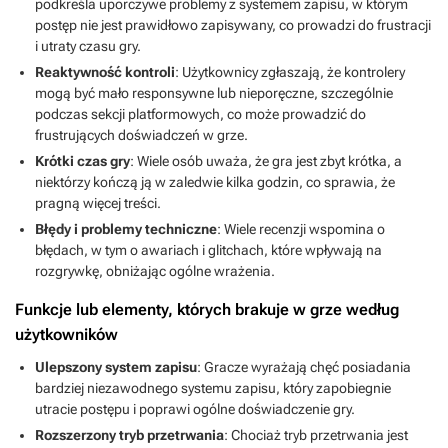
podkreśla uporczywe problemy z systemem zapisu, w którym
postęp nie jest prawidłowo zapisywany, co prowadzi do frustracji
i utraty czasu gry.
Reaktywność kontroli
: Użytkownicy zgłaszają, że kontrolery
mogą być mało responsywne lub nieporęczne, szczególnie
podczas sekcji platformowych, co może prowadzić do
frustrujących doświadczeń w grze.
Krótki czas gry
: Wiele osób uważa, że gra jest zbyt krótka, a
niektórzy kończą ją w zaledwie kilka godzin, co sprawia, że
pragną więcej treści.
Błędy i problemy techniczne
: Wiele recenzji wspomina o
błędach, w tym o awariach i glitchach, które wpływają na
rozgrywkę, obniżając ogólne wrażenia.
Funkcje lub elementy, których brakuje w grze według
użytkowników
Ulepszony system zapisu
: Gracze wyrażają chęć posiadania
bardziej niezawodnego systemu zapisu, który zapobiegnie
utracie postępu i poprawi ogólne doświadczenie gry.
Rozszerzony tryb przetrwania
: Chociaż tryb przetrwania jest