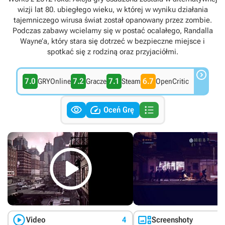
wizji lat 80. ubiegłego wieku, w której w wyniku działania
tajemniczego wirusa świat został opanowany przez zombie.
Podczas zabawy wcielamy się w postać ocalałego, Randalla
Wayne’a, który stara się dotrzeć w bezpieczne miejsce i
spotkać się z rodziną oraz przyjaciółmi.

7.0
7.2
7.1
6.7
GRYOnline
Gracze
Steam
OpenCritic



Oceń Grę



Video
4
Screenshoty