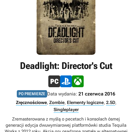
Deadlight: Director's Cut
Data wydania:
21 czerwca 2016
PO PREMIERZE
Zręcznościowe
,
Zombie
,
Elementy logiczne
,
2.5D
,
Singleplayer
Zremasterowana z myślą o pecetach i konsolach ósmej
generacji edycja dwuwymiarowej platformówki studia Tequila
Works z 2012 roku. Akcja gry osadzona została w alternatywnej