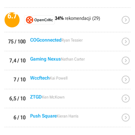
6.7

34%
rekomendacji (29)

COGconnected
Ryan Tessier
75 / 100

Gaming Nexus
Nathan Carter
7,4 / 10

Wccftech
Kai Powell
7 / 10

ZTGD
Ken McKown
6,5 / 10

Push Square
Kieran Harris
6 / 10