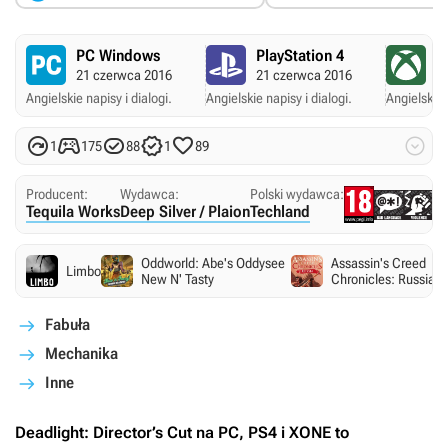
PC Windows
PlayStation 4
X
21 czerwca 2016
21 czerwca 2016
2
Angielskie napisy i dialogi.
Angielskie napisy i dialogi.
Angielskie 






1
175
88
1
89
Producent:
Wydawca:
Polski wydawca:
Tequila Works
Deep Silver / Plaion
Techland
Oddworld: Abe's Oddysee
Assassin's Creed
Limbo
New N' Tasty
Chronicles: Russia
Fabuła
Mechanika
Inne
Deadlight: Director’s Cut
na PC, PS4 i XONE to