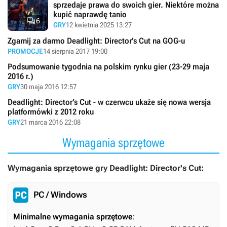
sprzedaje prawa do swoich gier. Niektóre można
kupić naprawdę tanio

6
GRY
12 kwietnia 2025 13:27
Zgarnij za darmo Deadlight: Director’s Cut na GOG-u
PROMOCJE
14 sierpnia 2017 19:00
Podsumowanie tygodnia na polskim rynku gier (23-29 maja
2016 r.)
GRY
30 maja 2016 12:57
Deadlight: Director’s Cut - w czerwcu ukaże się nowa wersja
platformówki z 2012 roku
GRY
21 marca 2016 22:08
Wymagania sprzętowe
Wymagania sprzętowe gry Deadlight: Director's Cut:
PC / Windows
Minimalne wymagania sprzętowe
: