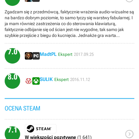
Zgadzam się z przedmówcą, faktycznie wrażenia audio-wizualne są
na bardzo dobrym poziomie, to samo tyczy się warstwy fabularnej. I
ja mam również zastrzeżenia co do sterowania klawiaturą,
faktycznie odbijanie się od ścian jest nie wygodne, tak samo jak
szybkie przejście z biegu do kucnięcia. Jednakże gra warta
poznania, tym bardziej jeśli ktoś lubi klimaty zaszczucia i beznadziei.
7.0
MadtPL
Ekspert
2017.09.25
8.0
SULIK
Ekspert
2016.11.12
OCENA STEAM
7.1

W większości pozytywne
(1 641)