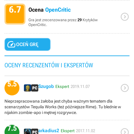
6.7
Ocena
OpenCritic

Gra jest zrecenzowana przez
29
Krytyków
OpenCritic.

OCEŃ GRĘ
OCENY RECENZENTÓW I EKSPERTÓW
5.5

Szugob
Ekspert
2019.11.07
Nieprzepracowana żałoba jest chyba ważnym tematem dla
scenarzystów Tequila Works (też późniejsze Rime). Tu blednie w
nijakim zombie-apo i mętnej rozgrywce.
7.5

arkadius2
Ekspert
2017.11.02