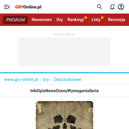




Newsroom
Gry
Rankingi
Listy
Recenzje
PREMIUM
www.gry-online.pl
Gry
Zręcznościowe


Info
Opis
News
Oceny
Wymagania
Seria