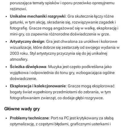
poruszająca tematy spisków i oporu przeciwko opresyjnemu
reżimowi.
Unikalne mechaniki rozgrywki
: Gra skutecznie łączy różne
gatunki, w tym akcję, skradanie się, rozwiązywanie zagadek i
fotografię. Gracze mogą angażować się w walkę, eksplorację i
mini-gry, co zapewnia różnorodne doświadczenia w grze.
Artystyczny design
: Gra jest chwalona za urokliwe i kolorowe
wizualizacje, które dobrze się zestarzały od swojego wydania w
2003 roku. Styl artystyczny przyczynia się do jej unikalnej
atmosfery.
Ścieżka dźwiękowa
: Muzyka jest często podkreślana jako
wyjątkowa i odpowiednia do tonu gry, wzbogacająca ogólne
doświadczenie.
Eksploracja i kolekcjonowanie
: Gracze mogą eksplorować
bogaty świat wypełniony przedmiotami do zebrania, w tym
fotografowaniem zwierząt, co dodaje głębi rozgrywce.
Główne wady gry
Problemy techniczne
: Port na PC jest krytykowany za słabą
optymalizację, z częstymi błędami, graficznymi usterkami i