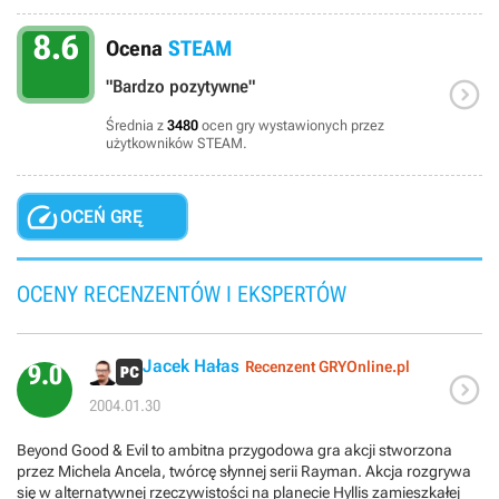
8.6
Ocena
STEAM

"Bardzo pozytywne"
Średnia z
3480
ocen gry wystawionych przez
użytkowników STEAM.

OCEŃ GRĘ
OCENY RECENZENTÓW I EKSPERTÓW
Jacek Hałas
Recenzent GRYOnline.pl
9.0

2004.01.30
Beyond Good & Evil to ambitna przygodowa gra akcji stworzona
przez Michela Ancela, twórcę słynnej serii Rayman. Akcja rozgrywa
się w alternatywnej rzeczywistości na planecie Hyllis zamieszkałej