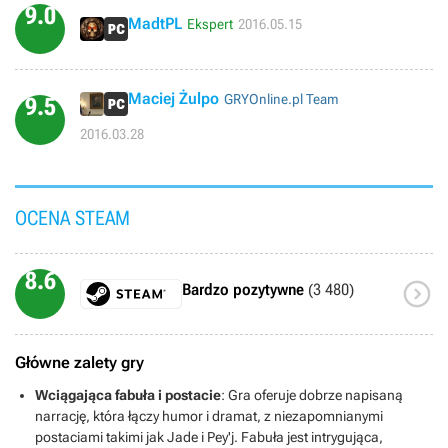
9.0
MadtPL
Ekspert
2016.05.15
Maciej Żulpo
GRYOnline.pl Team
9.5
2016.03.28
OCENA STEAM
8.6

Bardzo pozytywne
(3 480)
Główne zalety gry
Wciągająca fabuła i postacie
: Gra oferuje dobrze napisaną
narrację, która łączy humor i dramat, z niezapomnianymi
postaciami takimi jak Jade i Pey'j. Fabuła jest intrygująca,