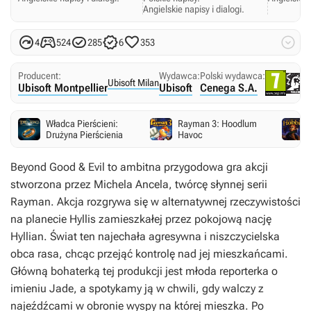
Angielskie napisy i dialogi.






4
524
285
6
353
Producent:
Wydawca:
Polski wydawca:
Ubisoft Milan
Ubisoft Montpellier
Ubisoft
Cenega S.A.
Władca Pierścieni:
Rayman 3: Hoodlum
Drużyna Pierścienia
Havoc
Beyond Good & Evil to ambitna przygodowa gra akcji
stworzona przez Michela Ancela, twórcę słynnej serii
Rayman. Akcja rozgrywa się w alternatywnej rzeczywistości
na planecie Hyllis zamieszkałej przez pokojową nację
Hyllian. Świat ten najechała agresywna i niszczycielska
obca rasa, chcąc przejąć kontrolę nad jej mieszkańcami.
Główną bohaterką tej produkcji jest młoda reporterka o
imieniu Jade, a spotykamy ją w chwili, gdy walczy z
najeźdźcami w obronie wyspy na której mieszka. Po