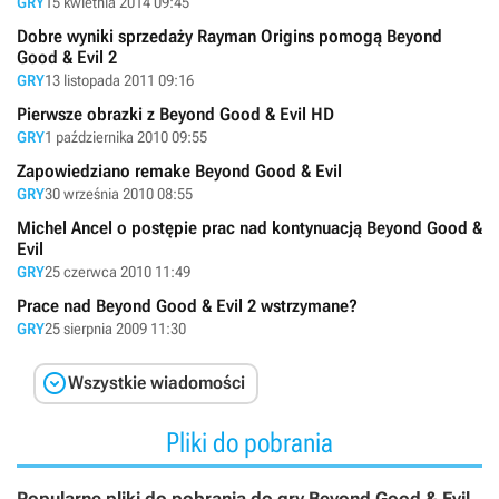
GRY
15 kwietnia 2014 09:45
Dobre wyniki sprzedaży Rayman Origins pomogą Beyond
Good & Evil 2
GRY
13 listopada 2011 09:16
Pierwsze obrazki z Beyond Good & Evil HD
GRY
1 października 2010 09:55
Zapowiedziano remake Beyond Good & Evil
GRY
30 września 2010 08:55
Michel Ancel o postępie prac nad kontynuacją Beyond Good &
Evil
GRY
25 czerwca 2010 11:49
Prace nad Beyond Good & Evil 2 wstrzymane?
GRY
25 sierpnia 2009 11:30

Wszystkie wiadomości
Pliki do pobrania
Popularne pliki do pobrania do gry Beyond Good & Evil.