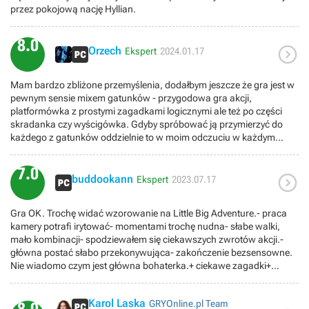
przez pokojową nację Hyllian.
8.0

Orzech
Ekspert
2024.01.17
Mam bardzo zbliżone przemyślenia, dodałbym jeszcze że gra jest w
pewnym sensie mixem gatunków - przygodowa gra akcji,
platformówka z prostymi zagadkami logicznymi ale też po części
skradanka czy wyścigówka. Gdyby spróbować ją przymierzyć do
każdego z gatunków oddzielnie to w moim odczuciu w każdym
przypadku prezentuje się przeciętnie, jednak jako całość tj. zlepek
gatunków z nie do końca znanych mi powodów wypada bardzo
7.0

dobrze.I tak, jest to na swój sposób odświeżające wciągnąć się w
buddookann
Ekspert
2023.07.17
grę w której brakuje RPG-owego rozwoju postaci, ulepszania
ekwipunku i masywnego, otwartego świata.
Gra OK. Trochę widać wzorowanie na Little Big Adventure.- praca
kamery potrafi irytować- momentami trochę nudna- słabe walki,
mało kombinacji- spodziewałem się ciekawszych zwrotów akcji.-
główna postać słabo przekonywująca- zakończenie bezsensowne.
Nie wiadomo czym jest główna bohaterka.+ ciekawe zagadki+
miejscami daje satysfakcje
Karol Laska
GRYOnline.pl Team