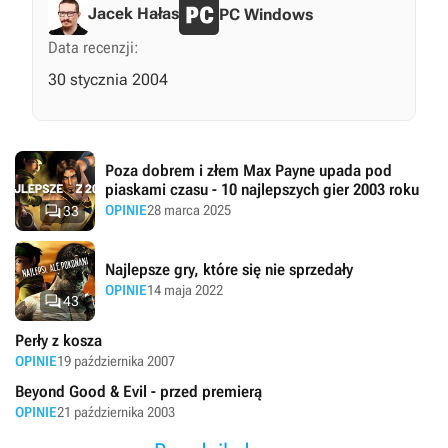
Jacek Hałas
PC Windows
Data recenzji:
30 stycznia 2004
Poza dobrem i złem Max Payne upada pod
piaskami czasu - 10 najlepszych gier 2003 roku

OPINIE
28 marca 2025
33
Najlepsze gry, które się nie sprzedały
OPINIE
14 maja 2022

43
Perły z kosza
OPINIE
19 października 2007
Beyond Good & Evil - przed premierą
OPINIE
21 października 2003