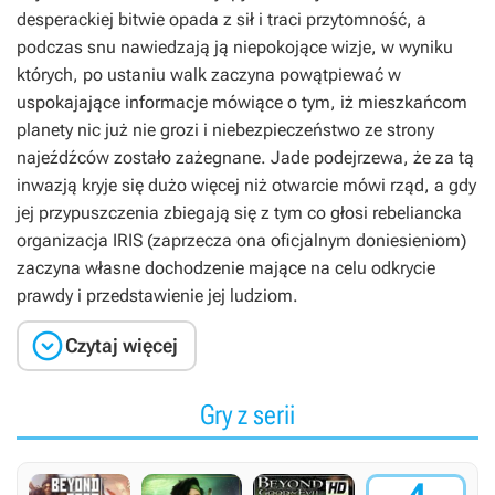
desperackiej bitwie opada z sił i traci przytomność, a
podczas snu nawiedzają ją niepokojące wizje, w wyniku
których, po ustaniu walk zaczyna powątpiewać w
uspokajające informacje mówiące o tym, iż mieszkańcom
planety nic już nie grozi i niebezpieczeństwo ze strony
najeźdźców zostało zażegnane. Jade podejrzewa, że za tą
inwazją kryje się dużo więcej niż otwarcie mówi rząd, a gdy
jej przypuszczenia zbiegają się z tym co głosi rebeliancka
organizacja IRIS (zaprzecza ona oficjalnym doniesieniom)
zaczyna własne dochodzenie mające na celu odkrycie
prawdy i przedstawienie jej ludziom.

Czytaj więcej
Gry z serii