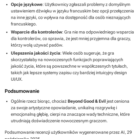
Opcje językowe
: Użytkownicy zgłaszali problemy z domyślnym
ustawieniem dźwięku w języku francuskim bez opcji przełączenia
na inne języki, co wpływa na dostępność dla osób nieznających
francuskiego.
Wsparcie dla kontrolerów
: Gra nie ma odpowiedniego wsparcia
dla kontrolerów, co sprawia, że jest mniej przyjemna dla graczy,
którzy wolą używać padów.
Ulepszenia jakości życia
: Wiele osób sugeruje, że gra
skorzystałaby na nowoczesnych funkcjach poprawiających
jakość życia, które są powszechne w współczesnych tytułach,
takich jak lepsze systemy zapisu czy bardziej intuicyjny design
UI/UX.
Podsumowanie
Ogólnie rzecz biorąc, chociaż
Beyond Good & Evil
jest ceniona
za swoje artystyczne opowiadanie, unikalną rozgrywkę i
emocjonalną głębię, cierpi na znaczące wady techniczne, które
utrudniają doświadczenie nowoczesnym graczom.
Podsumowanie recenzji użytkowników wygenerowane przez AI,
29