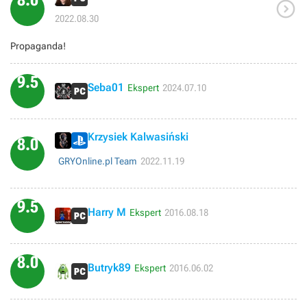
8.0

2022.08.30
Propaganda!
9.5
Seba01
Ekspert
2024.07.10
Krzysiek Kalwasiński
8.0
GRYOnline.pl Team
2022.11.19
9.5
Harry M
Ekspert
2016.08.18
8.0
Butryk89
Ekspert
2016.06.02