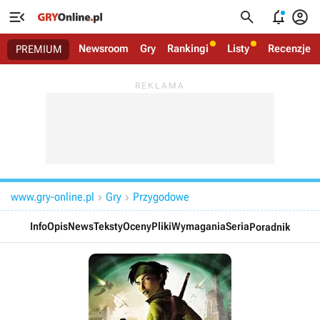




Newsroom
Gry
Rankingi
Listy
Recenzje
PREMIUM
www.gry-online.pl
Gry
Przygodowe


Info
Opis
News
Teksty
Oceny
Pliki
Wymagania
Seria
Poradnik