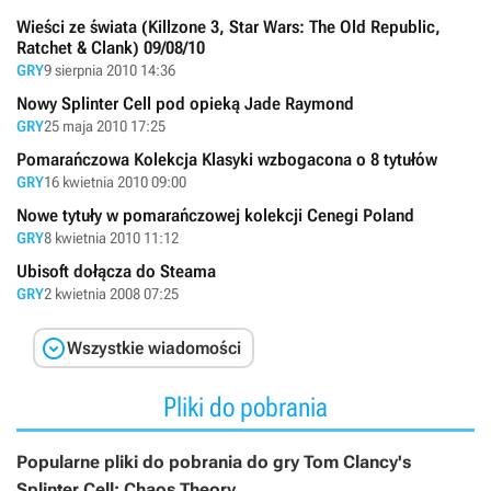
Wieści ze świata (Killzone 3, Star Wars: The Old Republic,
Ratchet & Clank) 09/08/10
GRY
9 sierpnia 2010 14:36
Nowy Splinter Cell pod opieką Jade Raymond
GRY
25 maja 2010 17:25
Pomarańczowa Kolekcja Klasyki wzbogacona o 8 tytułów
GRY
16 kwietnia 2010 09:00
Nowe tytuły w pomarańczowej kolekcji Cenegi Poland
GRY
8 kwietnia 2010 11:12
Ubisoft dołącza do Steama
GRY
2 kwietnia 2008 07:25

Wszystkie wiadomości
Pliki do pobrania
Popularne pliki do pobrania do gry Tom Clancy's
Splinter Cell: Chaos Theory.