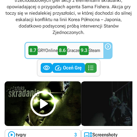
trzecioosobowych gier akcji z elementami skradanki,
opowiadającej o przygodach agenta Sama Fishera. Akcja gry
toczy się w niedalekiej przyszłości, w której dochodzi do silnej
eskalacji konfliktu na linii Korea Północna – Japonia,
dodatkowo podsyconej próbą interwencji Stanów
Zjednoczonych.

8.7
8.6
9.3
GRYOnline
Gracze
Steam



Oceń Grę



tvgry
3
Screenshoty