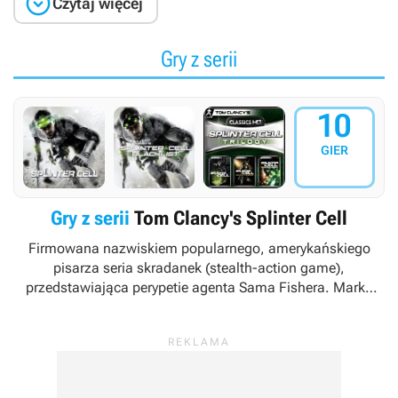

Czytaj więcej
Gry z serii
10
GIER
Gry z serii
Tom Clancy's Splinter Cell
Firmowana nazwiskiem popularnego, amerykańskiego
pisarza seria skradanek (stealth-action game),
przedstawiająca perypetie agenta Sama Fishera. Marka
znajduje się w posiadaniu koncernu Ubisoft, który dba o jej
rozwój w oparciu o własne studia deweloperskie (m.in.
Ubisoft Montreal, Ubisoft Shanghai i Ubisoft Toronto).