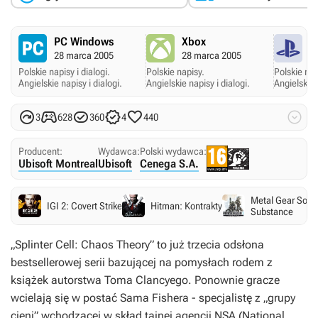
PC Windows
Xbox
P
28 marca 2005
28 marca 2005
2
Polskie napisy i dialogi.
Polskie napisy.
Polskie nap
Angielskie napisy i dialogi.
Angielskie napisy i dialogi.
Angielskie 






3
628
360
4
440
Producent:
Wydawca:
Polski wydawca:
Ubisoft Montreal
Ubisoft
Cenega S.A.
Metal Gear Solid
IGI 2: Covert Strike
Hitman: Kontrakty
Substance
„Splinter Cell: Chaos Theory” to już trzecia odsłona
bestsellerowej serii bazującej na pomysłach rodem z
książek autorstwa Toma Clancyego. Ponownie gracze
wcielają się w postać Sama Fishera - specjalistę z „grupy
cieni” wchodzącej w skład tajnej agencji NSA (National