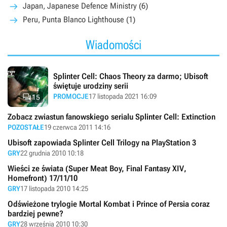
Japan, Japanese Defence Ministry (6)
Peru, Punta Blanco Lighthouse (1)
Wiadomości
Splinter Cell: Chaos Theory za darmo; Ubisoft
świętuje urodziny serii

PROMOCJE
17 listopada 2021 16:09
15
Zobacz zwiastun fanowskiego serialu Splinter Cell: Extinction
POZOSTAŁE
19 czerwca 2011 14:16
Ubisoft zapowiada Splinter Cell Trilogy na PlayStation 3
GRY
22 grudnia 2010 10:18
Wieści ze świata (Super Meat Boy, Final Fantasy XIV,
Homefront) 17/11/10
GRY
17 listopada 2010 14:25
Odświeżone trylogie Mortal Kombat i Prince of Persia coraz
bardziej pewne?
GRY
28 września 2010 10:30