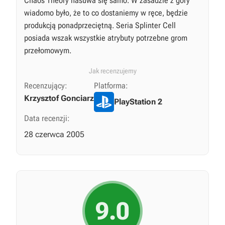
Chaos Theory nasuwa się samo. W zasadzie z góry
wiadomo było, że to co dostaniemy w ręce, będzie
produkcją ponadprzeciętną. Seria Splinter Cell
posiada wszak wszystkie atrybuty potrzebne grom
przełomowym.
Jak recenzujemy
Recenzujący:
Platforma:
Krzysztof Gonciarz
PlayStation 2
Data recenzji:
28 czerwca 2005
9.0