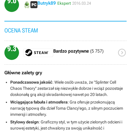
9.0
Butryk89
Ekspert
2016.03.24
OCENA STEAM
9.3

Bardzo pozytywne
(5 757)
Główne zalety gry
Ponadczasowa jakość
: Wiele osób uważa, że "Splinter Cell
Chaos Theory" zestarzał się niezwykle dobrze i wciąż pozostaje
doskonałą grą akcji skradankowej nawet po 20 latach.
Wciągająca fabuła i atmosfera
: Gra oferuje przekonującą
narrację typową dla dzieł Toma Clancy'ego, z silnym poczuciem
immersji i atmosfery.
Stylowy design
: Graficzny styl, w tym użycie zielonych odcieni i
surowej estetyki, jest chwalony za swoją unikalność i