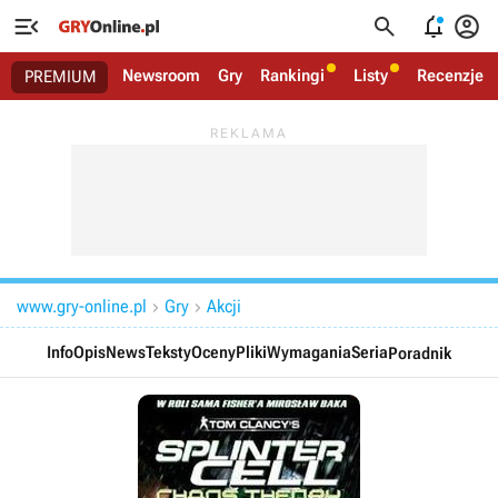




Newsroom
Gry
Rankingi
Listy
Recenzje
PREMIUM
www.gry-online.pl
Gry
Akcji


Info
Opis
News
Teksty
Oceny
Pliki
Wymagania
Seria
Poradnik