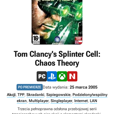
Tom Clancy's Splinter Cell:
Chaos Theory
Data wydania:
25 marca 2005
PO PREMIERZE
Akcji
,
TPP
,
Skradanki
,
Szpiegowskie
,
Podzielony/wspólny
ekran
,
Multiplayer
,
Singleplayer
,
Internet
,
LAN
Trzecia pełnoprawna odsłona przebojowej serii