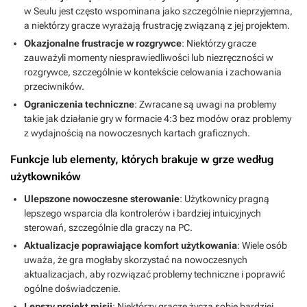
w Seulu jest często wspominana jako szczególnie nieprzyjemna,
a niektórzy gracze wyrażają frustrację związaną z jej projektem.
Okazjonalne frustracje w rozgrywce
: Niektórzy gracze
zauważyli momenty niesprawiedliwości lub niezręczności w
rozgrywce, szczególnie w kontekście celowania i zachowania
przeciwników.
Ograniczenia techniczne
: Zwracane są uwagi na problemy
takie jak działanie gry w formacie 4:3 bez modów oraz problemy
z wydajnością na nowoczesnych kartach graficznych.
Funkcje lub elementy, których brakuje w grze według
użytkowników
Ulepszone nowoczesne sterowanie
: Użytkownicy pragną
lepszego wsparcia dla kontrolerów i bardziej intuicyjnych
sterowań, szczególnie dla graczy na PC.
Aktualizacje poprawiające komfort użytkowania
: Wiele osób
uważa, że gra mogłaby skorzystać na nowoczesnych
aktualizacjach, aby rozwiązać problemy techniczne i poprawić
ogólne doświadczenie.
Lepszy projekt misji
: Niektórzy gracze życzą sobie bardziej