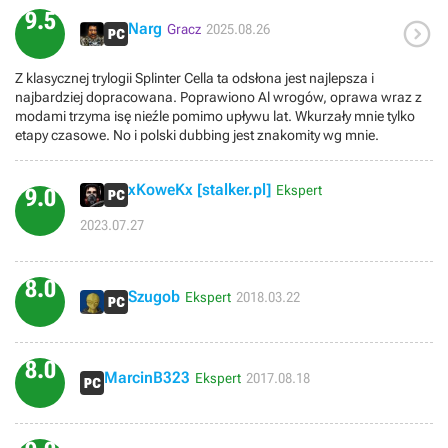
oni i tak nie zareagują. No za łatwo było, myślałem, że wszystkie
9.5
stare gry miały to do siebie, że były wymagające, a tu się okazuje, że

Narg
Gracz
2025.08.26
było parę wyjątków.
Z klasycznej trylogii Splinter Cella ta odsłona jest najlepsza i
najbardziej dopracowana. Poprawiono Al wrogów, oprawa wraz z
modami trzyma isę nieźle pomimo upływu lat. Wkurzały mnie tylko
etapy czasowe. No i polski dubbing jest znakomity wg mnie.
xKoweKx [stalker.pl]
Ekspert
9.0
2023.07.27
8.0
Szugob
Ekspert
2018.03.22
8.0
MarcinB323
Ekspert
2017.08.18