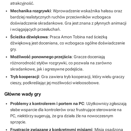
atrakcyjność.
Mechanika rozgrywki
: Wprowadzenie wskaźnika hałasu oraz
bardziej realistycznych ruchów przeciwników wzbogaca
doświadczenie skradankowe. Gra jest znana z płynnych animacji
i wciągających przesłuchań.
Ścieżka dźwiękowa
: Praca Amon Tobina nad ścieżką
dźwiękową jest doceniana, co wzbogaca ogólne doświadczenie
gry.
Możliwość ponownego przejścia
: Gracze doceniają
różnorodność stylów rozgrywki, co pozwala na zarówno
skradankowe, jak i agresywne podejścia.
Tryb kooperacji
: Gra zawiera tryb kooperacji, który wielu graczy
cieszy, podkreślając jej możliwości wieloosobowe.
Główne wady gry
Problemy z kontrolerem i portem na PC
: Użytkownicy zgłaszają
słabe wsparcie dla kontrolerów oraz frustrujące sterowanie na
PC, niektórzy sugerują, że gra działa źle na nowoczesnym
sprzęcie.
Frustracje związane z konkretnymi misjami
: Misja osadzona