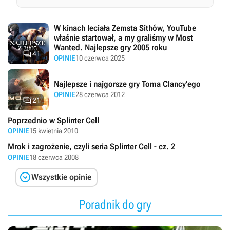
W kinach leciała Zemsta Sithów, YouTube
właśnie startował, a my graliśmy w Most
Wanted. Najlepsze gry 2005 roku

41
OPINIE
10 czerwca 2025
Najlepsze i najgorsze gry Toma Clancy'ego
OPINIE
28 czerwca 2012

21
Poprzednio w Splinter Cell
OPINIE
15 kwietnia 2010
Mrok i zagrożenie, czyli seria Splinter Cell - cz. 2
OPINIE
18 czerwca 2008

Wszystkie opinie
Poradnik do gry