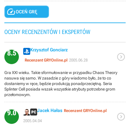

OCEŃ GRĘ
OCENY RECENZENTÓW I EKSPERTÓW
Krzysztof Gonciarz
8.5

Recenzent GRYOnline.pl
2005.06.28
Gra XXI wieku. Takie sformułowanie w przypadku Chaos Theory
nasuwa się samo. W zasadzie z góry wiadomo było, że to co
dostaniemy w ręce, będzie produkcją ponadprzeciętną. Seria
Splinter Cell posiada wszak wszystkie atrybuty potrzebne grom
przełomowym.
Jacek Hałas
Recenzent GRYOnline.pl
9.0

2005.04.04