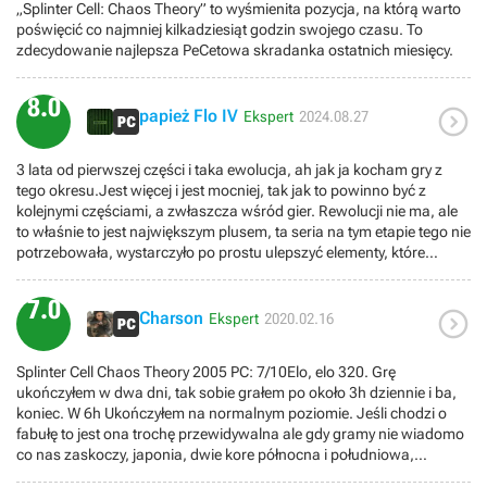
„Splinter Cell: Chaos Theory” to wyśmienita pozycja, na którą warto
poświęcić co najmniej kilkadziesiąt godzin swojego czasu. To
zdecydowanie najlepsza PeCetowa skradanka ostatnich miesięcy.
8.0

papież Flo IV
Ekspert
2024.08.27
3 lata od pierwszej części i taka ewolucja, ah jak ja kocham gry z
tego okresu.Jest więcej i jest mocniej, tak jak to powinno być z
kolejnymi częściami, a zwłaszcza wśród gier. Rewolucji nie ma, ale
to właśnie to jest największym plusem, ta seria na tym etapie tego nie
potrzebowała, wystarczyło po prostu ulepszyć elementy, które
sprawiły, że przygody samotnego rybaka stały się kultowe i dzięki
temu dostaliśmy część prawie idealną.Przesłuchania! Tego mi
7.0

właśnie najbardziej brakowało w pierwszej części. Tam były atrakcją
Charson
Ekspert
2020.02.16
tylko w tych ważniejszych momentach, a hasła i inne warte
zanotowania rzeczy były ukryte w mailach. Tutaj aż co drugi
Splinter Cell Chaos Theory 2005 PC: 7/10Elo, elo 320. Grę
przeciwnik ma coś ciekawego do przekazania. A te dialogi podczas
ukończyłem w dwa dni, tak sobie grałem po około 3h dziennie i ba,
tych przesłuchań? Majstersztyk. Zresztą o czym ja gadam, przez
koniec. W 6h Ukończyłem na normalnym poziomie. Jeśli chodzi o
całą grę pada dużo cytatów aspirujące do tych kultowych. Warto
fabułę to jest ona trochę przewidywalna ale gdy gramy nie wiadomo
również pochwalić za możliwość usłyszenia podczas rozgrywki
co nas zaskoczy, japonia, dwie kore północna i południowa,
wielu języków i w takiej Japonii usłyszymy japoński, a w Korei
ameryka - konflikty, spiski, przekręty, III wojna światowa? Tego
koreański. Naprawdę cenię sobie takie drobnostki.Oczywiście parę