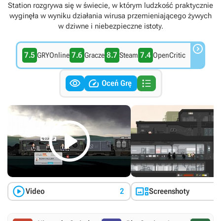
Station rozgrywa się w świecie, w którym ludzkość praktycznie
wyginęła w wyniku działania wirusa przemieniającego żywych
w dziwne i niebezpieczne istoty.

7.5
7.6
8.7
7.4
GRYOnline
Gracze
Steam
OpenCritic



Oceń Grę



Video
2
Screenshoty