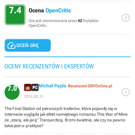
7.4
Ocena
OpenCritic

Gra jest zrecenzowana przez
62
Krytyków
OpenCritic.

OCEŃ GRĘ
OCENY RECENZENTÓW I EKSPERTÓW
Michał Pajda
Recenzent GRYOnline.pl
7.0

2016.08.31
The Final Station od pierwszych trailerów, które pojawiły się w
Internecie wygląda jak efekt namiętnego romansu This War of Mine
ze „starą, ale jarą” Transarcticą. Brzmi świetnie, ale czy na pewno
takie jest w praktyce?