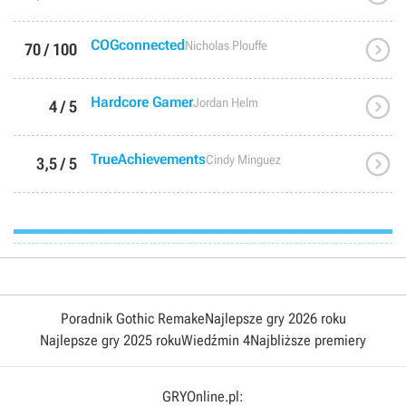

COGconnected
Nicholas Plouffe
70 / 100

Hardcore Gamer
Jordan Helm
4 / 5

TrueAchievements
Cindy Minguez
3,5 / 5
Poradnik Gothic Remake
Najlepsze gry 2026 roku
Najlepsze gry 2025 roku
Wiedźmin 4
Najbliższe premiery
GRYOnline.pl: