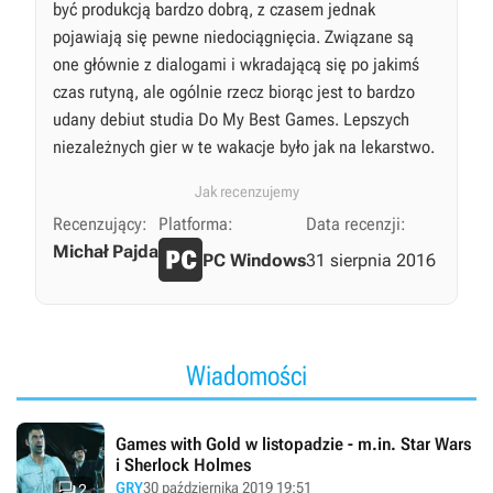
być produkcją bardzo dobrą, z czasem jednak
pojawiają się pewne niedociągnięcia. Związane są
one głównie z dialogami i wkradającą się po jakimś
czas rutyną, ale ogólnie rzecz biorąc jest to bardzo
udany debiut studia Do My Best Games. Lepszych
niezależnych gier w te wakacje było jak na lekarstwo.
Jak recenzujemy
Recenzujący:
Platforma:
Data recenzji:
Michał Pajda
PC Windows
31 sierpnia 2016
Wiadomości
Games with Gold w listopadzie - m.in. Star Wars
i Sherlock Holmes

GRY
30 października 2019 19:51
2