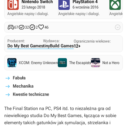
Nintendo Switch
PlayStation 4
X
23 lutego 2018
6 września 2016
2
Angielskie napisy i dialogi.
Angielskie napisy i dialogi.
Angielskie 





67
32
2
46
Producent:
Wydawca:
Ograniczenia wiekowe:
Do My Best Games
tinyBuild Games
12+
XCOM: Enemy Unknown
The Escapists
Not a Hero
Fabuła
Mechanika
Kwestie techniczne
The Final Station
na PC, PS4 itd. to niezależna gra od
niewielkiego studia Do My Best Games, łącząca w sobie
elementy takich gatunków jak symulacja, strzelanka i