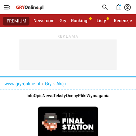




Newsroom
Gry
Rankingi
Listy
Recenzje
PREMIUM
www.gry-online.pl
Gry
Akcji


Info
Opis
News
Teksty
Oceny
Pliki
Wymagania