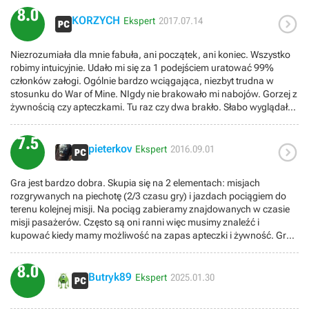
8.0

KORZYCH
Ekspert
2017.07.14
Niezrozumiała dla mnie fabuła, ani początek, ani koniec. Wszystko
robimy intuicyjnie. Udało mi się za 1 podejściem uratować 99%
członków załogi. Ogólnie bardzo wciągająca, niezbyt trudna w
stosunku do War of Mine. NIgdy nie brakowało mi nabojów. Gorzej z
żywnością czy apteczkami. Tu raz czy dwa brakło. Słabo wyglądały
rozmowy w pociągu bo z jednej strony chciałoby się ich poczytać, z
drugiej trzeba kontrolować inne aspekty. Ogolnie gra na plus,
7.5

króciutka.
pieterkov
Ekspert
2016.09.01
Gra jest bardzo dobra. Skupia się na 2 elementach: misjach
rozgrywanych na piechotę (2/3 czasu gry) i jazdach pociągiem do
terenu kolejnej misji. Na pociąg zabieramy znajdowanych w czasie
misji pasażerów. Często są oni ranni więc musimy znaleźć i
kupować kiedy mamy możliwość na zapas apteczki i żywność. Gra
jest dość prosta - zwiedzamy pomieszczenia, odstrzeliwujemy
zombiaki z 3 typów broni (pistolet, shotgun, karabin
8.0
maszynowy).Fabuła jest szczątkowa co dodaje tajemniczości,
Butryk89
Ekspert
2025.01.30
ogólnie naszym zadaniem jest dostarczenie elementów niezbędnych
do uruchomienia Strażnika, który ma prawdopodobnie odeprzeć