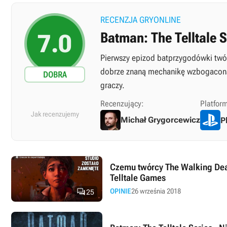
RECENZJA GRYONLINE
7.0
Batman: The Telltale S
Pierwszy epizod batprzygodówki twó
dobrze znaną mechanikę wzbogaconą o
DOBRA
graczy.
Recenzujący:
Platfor
Jak recenzujemy
Michał Grygorcewicz
P
Czemu twórcy The Walking Dea
Telltale Games

OPINIE
26 września 2018
25