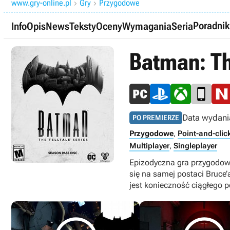
www.gry-online.pl
Gry
Przygodowe


Poradnik
Info
Opis
News
Teksty
Oceny
Wymagania
Seria
Batman: Th
Data wydani
PO PREMIERZE
Przygodowe
,
Point-and-clic
Multiplayer
,
Singleplayer
Epizodyczna gra przygodowa
się na samej postaci Bruce
jest konieczność ciągłego p