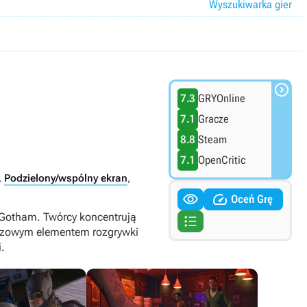
Wyszukiwarka gier

7.3
GRYOnline
7.1
Gracze
8.8
Steam
7.1
OpenCritic
,
Podzielony/wspólny ekran
,


Oceń Grę
 Gotham. Twórcy koncentrują

luczowym elementem rozgrywki
.