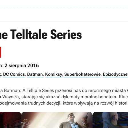
e Telltale Series
a:
2 sierpnia 2016
k
,
DC Comics
,
Batman
,
Komiksy
,
Superbohaterowie
,
Epizodyczne
 Batman: A Telltale Series przenosi nas do mrocznego miasta
’a Wayne’a, starając się ukazać dylematy moralne bohatera. K
odejmowania trudnych decyzji, które wpływają na rozwój historii