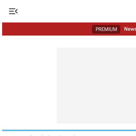

New
PREMIUM