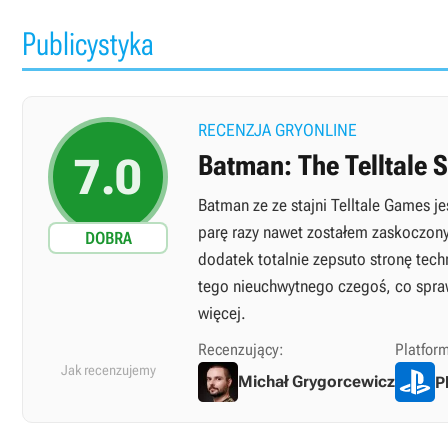
Publicystyka
RECENZJA GRYONLINE
7.0
Batman: The Telltale S
Batman ze ze stajni Telltale Games j
parę razy nawet zostałem zaskoczony.
DOBRA
dodatek totalnie zepsuto stronę tec
tego nieuchwytnego czegoś, co spraw
więcej.
Recenzujący:
Platfor
Jak recenzujemy
Michał Grygorcewicz
P