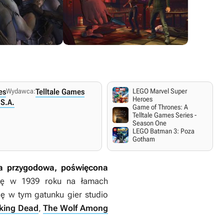
es
Wydawca:
Telltale Games
LEGO Marvel Super
Xbox 360
PC Windows
Heroes
S.A.
2 sierpnia 2016
2 sierpnia 2016
Game of Thrones: A
.
Angielskie napisy i dialogi.
Angielskie napisy i dialogi.
Angielski
Telltale Games Series -
Season One
LEGO Batman 3: Poza
Gotham
ra przygodowa, poświęcona
 się w 1939 roku na łamach
ę w tym gatunku gier studio
king Dead
,
The Wolf Among