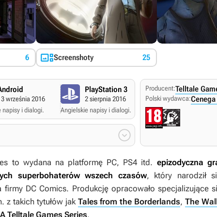

6
Screenshoty
25
Producent:
Telltale Gam
Android
PlayStation 3
Xbox One
Polski wydawca:
Cenega 
13 września 2016
2 sierpnia 2016
2 sierpnia 2016
 napisy i dialogi.
Angielskie napisy i dialogi.
Angielskie napisy i dialogi

ies
to wydana na platformę PC, PS4 itd.
epizodyczna g
szych superbohaterów wszech czasów
, który narodził
firmy DC Comics. Produkcję opracowało specjalizujące si
. z takich tytułów jak
Tales from the Borderlands
,
The Wal
A Telltale Games Series
.