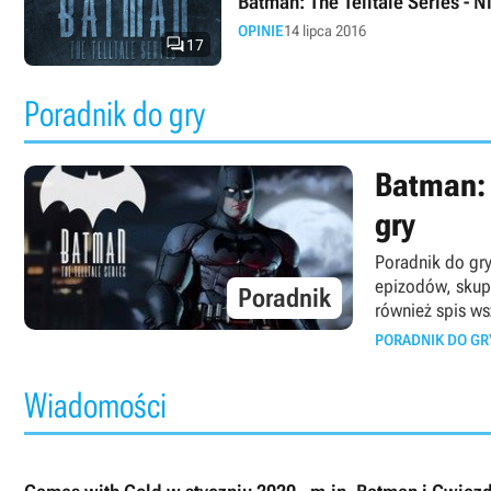
Batman: The Telltale Series - N
OPINIE
14 lipca 2016

17
Poradnik do gry
Batman: 
gry
Poradnik do gry
epizodów, skup
Poradnik
również spis ws
PORADNIK DO GR
Wiadomości