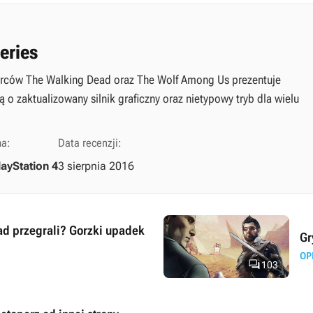
eries
rców The Walking Dead oraz The Wolf Among Us prezentuje
 zaktualizowany silnik graficzny oraz nietypowy tryb dla wielu
ma:
Data recenzji:
layStation 4
3 sierpnia 2016
d przegrali? Gorzki upadek
Gr
OP

103