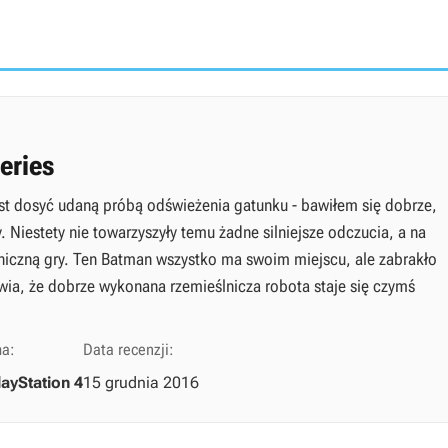
eries
est dosyć udaną próbą odświeżenia gatunku - bawiłem się dobrze,
 Niestety nie towarzyszyły temu żadne silniejsze odczucia, a na
hniczną gry. Ten Batman wszystko ma swoim miejscu, ale zabrakło
ia, że dobrze wykonana rzemieślnicza robota staje się czymś
ma:
Data recenzji:
layStation 4
15 grudnia 2016