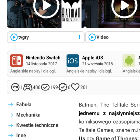




tvgry
1
Video
Nintendo Switch
Apple iOS
14 listopada 2017
21 września 2016
Angielskie napisy i dialogi.
Angielskie napisy i dialogi.
Angielskie





1
406
199
6
261
Fabuła
Batman: The Telltale Ser
jednemu z najsłynniej
Mechanika
komiksowego czasopisma 
Kwestie techniczne
Telltale Games, znane m.in
Inne
Us
czy
Game of Thrones: 