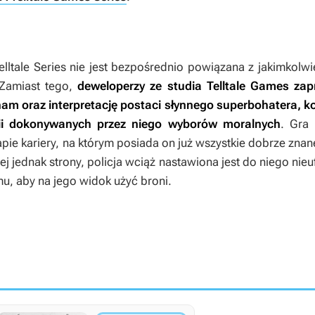
lltale Series
nie jest bezpośrednio powiązana z jakimkolw
Zamiast tego,
deweloperzy ze studia Telltale Games za
am oraz interpretację postaci słynnego superbohatera, ko
ii dokonywanych przez niego wyborów moralnych
. Gra
e kariery, na którym posiada on już wszystkie dobrze znane
ej jednak strony, policja wciąż nastawiona jest do niego nieu
mu, aby na jego widok użyć broni.