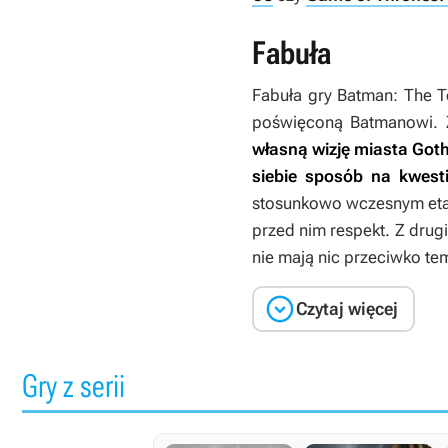
Fabuła
Fabuła gry
Batman: The Te
poświęconą Batmanowi. 
własną wizję miasta Goth
siebie sposób na kwest
stosunkowo wczesnym etapi
przed nim respekt. Z drugi
nie mają nic przeciwko te

Czytaj więcej
Gry z serii