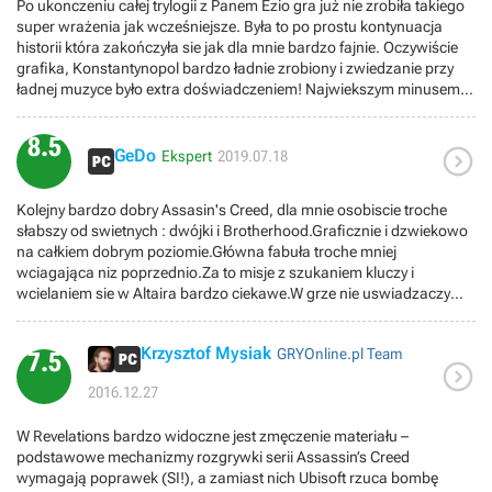
Po ukonczeniu całej trylogii z Panem Ezio gra już nie zrobiła takiego
przyjemna. Ogólnie niezła część, ale pewnie głównie podobała mi się
super wrażenia jak wcześniejsze. Była to po prostu kontynuacja
dlatego, że bohaterem był Ezio. Aż ciężko się pożegnać z tą
historii która zakończyła sie jak dla mnie bardzo fajnie. Oczywiście
postacią, Requiescat in pace.
grafika, Konstantynopol bardzo ładnie zrobiony i zwiedzanie przy
ładnej muzyce było extra doświadczeniem! Najwiekszym minusem
jak dla mnie co miało miejsce też w poprzedniej części było 50%
synchronizacji wspomnienia jak nie wykonaliśmy zadanie w dany
8.5

sposób, co w niektorych misjach po prostu odebrało mi swobodę
GeDo
Ekspert
2019.07.18
działania. Ogólnie grało mi się bardzo fajnie i miło będę wspomniał
czas spędzony z tytułem. Zabieram się za następną część.
Kolejny bardzo dobry Assasin's Creed, dla mnie osobiscie troche
słabszy od swietnych : dwójki i Brotherhood.Graficznie i dzwiekowo
na całkiem dobrym poziomie.Główna fabuła troche mniej
wciagająca niz poprzednio.Za to misje z szukaniem kluczy i
wcielaniem sie w Altaira bardzo ciekawe.W grze nie uswiadzaczymy
zbyt duzo nowosci wzgledem poprzeniej odsłony,zostały za to
troche rozbudowane niektóre funkcje.Tworzenie ładunków srednio
Krzysztof Mysiak
GRYOnline.pl Team
mi przypadło i praktycznie z nich nie korzystałem. Konstantynopol
7.5

prezentuje sie całkiem dobrze ,jednak do genialnego Rzymu mu
2016.12.27
troche brakuje.Ogólnie udana odsłona ale bez wiekszych nowosci.
W Revelations bardzo widoczne jest zmęczenie materiału –
podstawowe mechanizmy rozgrywki serii Assassin’s Creed
wymagają poprawek (SI!), a zamiast nich Ubisoft rzuca bombę