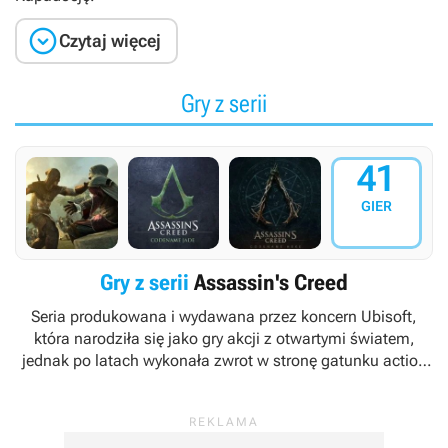

Czytaj więcej
Gry z serii
41
GIER
Gry z serii
Assassin's Creed
Seria produkowana i wydawana przez koncern Ubisoft,
która narodziła się jako gry akcji z otwartymi światem,
jednak po latach wykonała zwrot w stronę gatunku action
RPG. Cykl zadebiutował w 2007 roku grą
Assassin's Creed
.
Za twórców marki uznawani są Patrice Désilets, Jade
Raymond oraz Corey May.