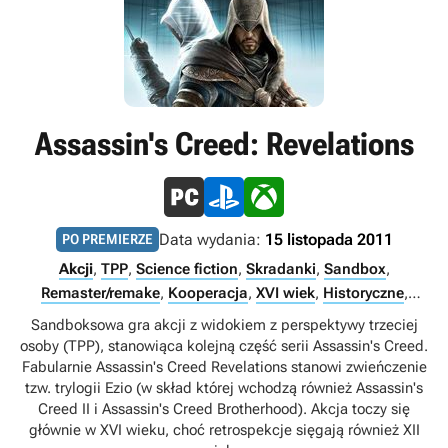
Assassin's Creed: Revelations
Data wydania:
15 listopada 2011
PO PREMIERZE
Akcji
,
TPP
,
Science fiction
,
Skradanki
,
Sandbox
,
Remaster/remake
,
Kooperacja
,
XVI wiek
,
Historyczne
,
Przygodowe gry akcji
,
Xbox Game Pass Ultimate
,
Sandboksowa gra akcji z widokiem z perspektywy trzeciej
Multiplayer
,
Singleplayer
,
Internet
osoby (TPP), stanowiąca kolejną część serii Assassin's Creed.
Fabularnie Assassin's Creed Revelations stanowi zwieńczenie
tzw. trylogii Ezio (w skład której wchodzą również Assassin's
Creed II i Assassin's Creed Brotherhood). Akcja toczy się
głównie w XVI wieku, choć retrospekcje sięgają również XII