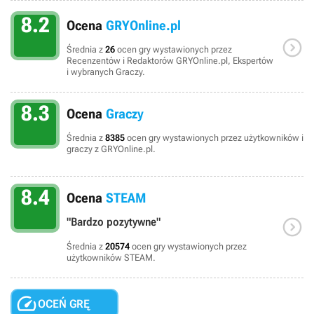
8.2
Ocena
GRYOnline.pl

Średnia z
26
ocen gry wystawionych przez
Recenzentów i Redaktorów GRYOnline.pl, Ekspertów
i wybranych Graczy.
8.3
Ocena
Graczy
Średnia z
8385
ocen gry wystawionych przez użytkowników i
graczy z GRYOnline.pl.
8.4
Ocena
STEAM

"Bardzo pozytywne"
Średnia z
20574
ocen gry wystawionych przez
użytkowników STEAM.

OCEŃ GRĘ