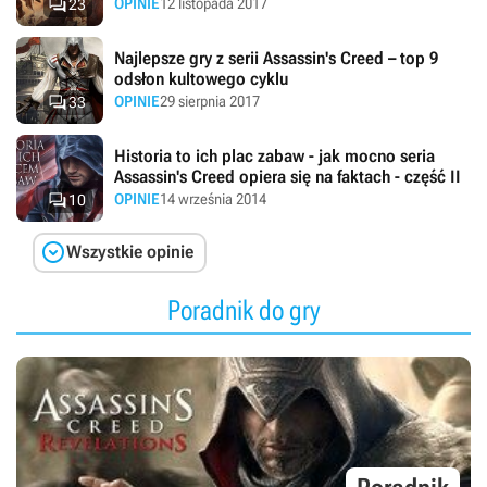

OPINIE
12 listopada 2017
23
Najlepsze gry z serii Assassin's Creed – top 9
odsłon kultowego cyklu

OPINIE
29 sierpnia 2017
33
Historia to ich plac zabaw - jak mocno seria
Assassin's Creed opiera się na faktach - część II

OPINIE
14 września 2014
10

Wszystkie opinie
Poradnik do gry