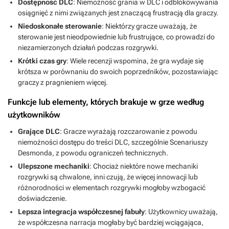
Dostępność DLC
: Niemożność grania w DLC i odblokowywania
osiągnięć z nimi związanych jest znaczącą frustracją dla graczy.
Niedoskonałe sterowanie
: Niektórzy gracze uważają, że
sterowanie jest nieodpowiednie lub frustrujące, co prowadzi do
niezamierzonych działań podczas rozgrywki.
Krótki czas gry
: Wiele recenzji wspomina, że gra wydaje się
krótsza w porównaniu do swoich poprzedników, pozostawiając
graczy z pragnieniem więcej.
Funkcje lub elementy, których brakuje w grze według
użytkowników
Grające DLC
: Gracze wyrażają rozczarowanie z powodu
niemożności dostępu do treści DLC, szczególnie Scenariuszy
Desmonda, z powodu ograniczeń technicznych.
Ulepszone mechaniki
: Chociaż niektóre nowe mechaniki
rozgrywki są chwalone, inni czują, że więcej innowacji lub
różnorodności w elementach rozgrywki mogłoby wzbogacić
doświadczenie.
Lepsza integracja współczesnej fabuły
: Użytkownicy uważają,
że współczesna narracja mogłaby być bardziej wciągająca,