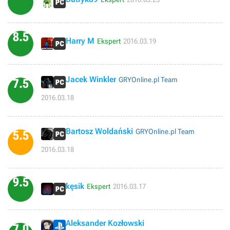
8.5
Harry M
Ekspert
2016.03.19
Jacek Winkler
GRYOnline.pl Team
7.5
2016.03.18
Bartosz Woldański
GRYOnline.pl Team
5.5
2016.03.18
9.5
kęsik
Ekspert
2016.03.17
Aleksander Kozłowski
7.0