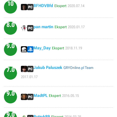
Ubisoftu za wycięcie tych elementów w związku z wyłączeniem
10
BFHDVBfd
Ekspert
2020.07.14
serwerów - trzeba przez to kombinować by je uruchomić).
8.0
pan martin
Ekspert
2020.01.17
9.0
May_Day
Ekspert
2018.11.19
Jakub Paluszek
GRYOnline.pl Team
7.0
2017.01.17
9.0
MadtPL
Ekspert
2016.05.15
9.0
Butryk89
Ekspert
2016.03.25