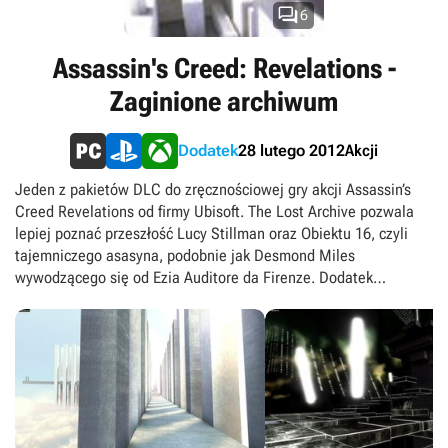

6
Assassin's Creed: Revelations -
Zaginione archiwum
Akcji
Dodatek
28 lutego 2012
Jeden z pakietów DLC do zręcznościowej gry akcji Assassin’s
Creed Revelations od firmy Ubisoft. The Lost Archive pozwala
lepiej poznać przeszłość Lucy Stillman oraz Obiektu 16, czyli
tajemniczego asasyna, podobnie jak Desmond Miles
wywodzącego się od Ezia Auditore da Firenze. Dodatek
prowadzi gracza przez szereg zagadek przestrzennych,
wzorowanych na sekwencjach logiczno-zręcznościowych w
Animusie – maszynie do projekcji wirtualnej – z podstawowej
wersji gry. W trakcie ich rozwiązywania widok przełącza się na
pierwszoosobowy, a naszym zadaniem jest wykorzystanie
rozmaitych zależności, aby przedostać się do wyjścia.
Rozgrywce towarzyszą głosowe wspomnienia współczesnych