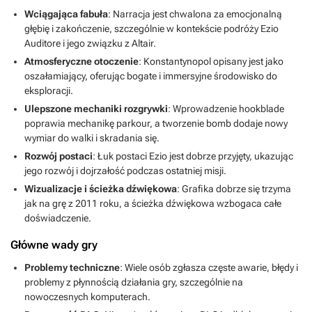
Wciągająca fabuła
: Narracja jest chwalona za emocjonalną
głębię i zakończenie, szczególnie w kontekście podróży Ezio
Auditore i jego związku z Altair.
Atmosferyczne otoczenie
: Konstantynopol opisany jest jako
oszałamiający, oferując bogate i immersyjne środowisko do
eksploracji.
Ulepszone mechaniki rozgrywki
: Wprowadzenie hookblade
poprawia mechanikę parkour, a tworzenie bomb dodaje nowy
wymiar do walki i skradania się.
Rozwój postaci
: Łuk postaci Ezio jest dobrze przyjęty, ukazując
jego rozwój i dojrzałość podczas ostatniej misji.
Wizualizacje i ścieżka dźwiękowa
: Grafika dobrze się trzyma
jak na grę z 2011 roku, a ścieżka dźwiękowa wzbogaca całe
doświadczenie.
Główne wady gry
Problemy techniczne
: Wiele osób zgłasza częste awarie, błędy i
problemy z płynnością działania gry, szczególnie na
nowoczesnych komputerach.