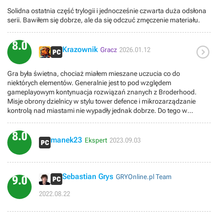
Solidna ostatnia część trylogii i jednocześnie czwarta duża odsłona
serii. Bawiłem się dobrze, ale da się odczuć zmęczenie materiału.
8.0

Krazownik
Gracz
2026.01.12
Gra była świetna, chociaż miałem mieszane uczucia co do
niektórych elementów. Generalnie jest to pod względem
gameplayowym kontynuacja rozwiązań znanych z Broderhood.
Misje obrony dzielnicy w stylu tower defence i mikrozarządzanie
kontrolą nad miastami nie wypadły jednak dobrze. Do tego w
przeciwieństwie do Włoch, gdzie opływało się w mamonie, państwo
Osmanów ma poważny problem z inflacją - wymaksowanie gry
8.0
wymaga chorej ilości kasy. Na plus dodano bomby jako całkiem
manek23
Ekspert
2023.09.03
fajny element urozmaicający. Grafika jest świetna, a Konstantynopol
jest po prostu piękny (pomijając tę bardziej szemraną część miasta),
a udźwiękowienie stoi na wysokim poziomie. Fabularnie jest to
godne zakończenie trylogii Ezio. Chociaż sam wątek główny jest
Sebastian Grys
GRYOnline.pl Team
9.0
krótki to jednak bardzo dobrze napisany, a postacie są bardziej
niejednoznaczne niż w poprzednich częściach. Misje Desmonda jak
2022.08.22
i the Lost Archive stanowią ciekawe urozmaicenie, pomimo
pierwszoosobowej perspektywy (tu jednak należy się nagana dla