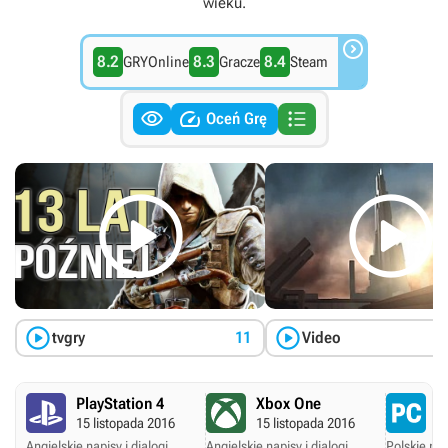
wieku.

8.2
8.3
8.4
GRYOnline
Gracze
Steam



Oceń Grę




tvgry
11
Video
PlayStation 4
Xbox One
P
15 listopada 2016
15 listopada 2016
29
Angielskie napisy i dialogi.
Angielskie napisy i dialogi.
Polskie nap