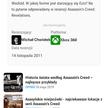
Wschód. W jakiej formie jest starzejący się Ezio? Na
to pytanie odpowiadamy w recenzji Assassin's Creed:
Revelations.
Jak recenzujemy
Recenzujący:
Platforma:
Michał Chwistek
Xbox 360
Data recenzji:
14 listopada 2011
Historia świata według Assassin’s Creed –
najlepsze przykłady

OPINIE
18 maja 2019
19
Asasyńskie miejscówki - najciekawsze lokacje z
serii Assassin's Creed