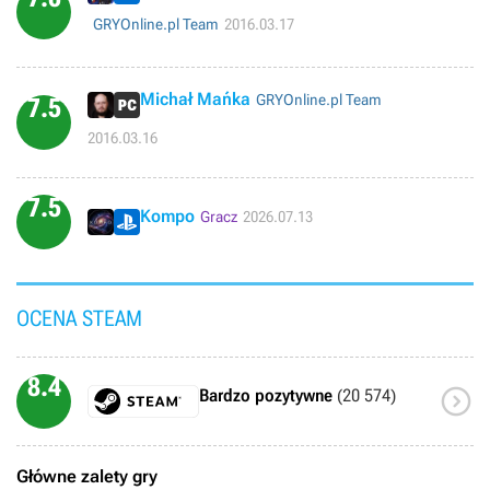
GRYOnline.pl Team
2016.03.17
Michał Mańka
GRYOnline.pl Team
7.5
2016.03.16
7.5
Kompo
Gracz
2026.07.13
OCENA STEAM
8.4

Bardzo pozytywne
(20 574)
Główne zalety gry