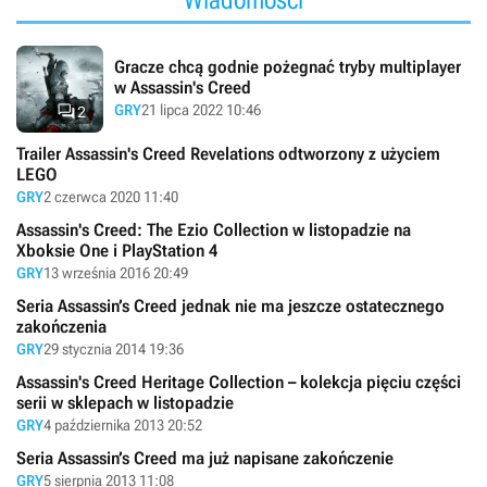
Gracze chcą godnie pożegnać tryby multiplayer
w Assassin's Creed

GRY
21 lipca 2022 10:46
2
Trailer Assassin's Creed Revelations odtworzony z użyciem
LEGO
GRY
2 czerwca 2020 11:40
Assassin's Creed: The Ezio Collection w listopadzie na
Xboksie One i PlayStation 4
GRY
13 września 2016 20:49
Seria Assassin’s Creed jednak nie ma jeszcze ostatecznego
zakończenia
GRY
29 stycznia 2014 19:36
Assassin's Creed Heritage Collection – kolekcja pięciu części
serii w sklepach w listopadzie
GRY
4 października 2013 20:52
Seria Assassin’s Creed ma już napisane zakończenie
GRY
5 sierpnia 2013 11:08