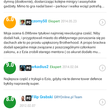
dymną (dosłownie), dostarczając kolejne minigry i asasyńskie
gadżety. Mimo to gra nadal bawi – parkour i walka wciąż potrafią
satysfakcjonować. Poza tym łatwo zapomnieć o ich niedostatkach,
mając przed oczami majestatyczny i bardzo klimatyczny
6.0

Konstantynopol. No i emocjonując się fabułą, która – choć
czorny50
Ekspert
2014.05.23
sztampowa – trzyma fana serii przy ekranie, bo ukazuje zwieńczenie
losów dwóch ważnych bohaterów naraz: Ezia i Altaira.
Moja ocena 6.0Wbrew tytułowi najmniej rewolucyjna cześć. Niby
dodali hak, i przygotowali miasto do efektywnego poruszania się po
dachach ale to po prostu upiększony Brotherhood. A propo bractwa
dodali specjalne misje związane z poszczególnymi członkami
zakonu, a z Ezia zrobili starego mentora ( co akurat dodało mu
charakteru ). Są także sekwencje z Altairem (starość strasznie
dołuje), ale to bardziej interaktywny filmik . Wyspa Animusa jest
9.0

pusta a podróże Desmonda robi się tylko po to by mieć je zaliczone.
arkadius2
Ekspert
2014.02.04
Ze starych irytujących rzeczy zostało długo przełączające się menu i
brak możliwości szybkiego przewijania cut-secenek.
Najlepsza część z trylogii o Ezio, gdyby nie te denne tower defence
Podsumowując średniak, który fabularnie nic nie wnosi do
byłoby naprawdę super.
uniwersum. W moim osobistym rankingu najsłabsza odsłona serii o
Assasynach ( a gram po kolei )
Filip Grabski
GRYOnline.pl Team
8.0

2012.02.07