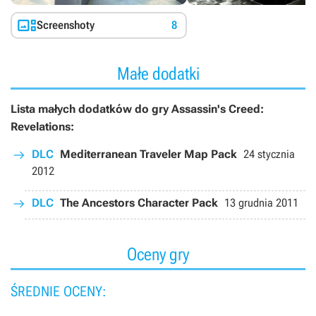
bohaterów, poprzez które poznajemy zawiłości fabularne.
Assassin’s Creed Revelations - The Lost Archive oferuje ponadto

Screenshoty
8
kilka pomniejszych nowości, w tym dodatkową misję w głównej
kampanii, podczas której sterujemy Eziem, a także trzy stroje,
trzy postaci do trybu multiplayer oraz zwiększenie pojemności
Małe dodatki
ekwipunku dla broni palnej, kuszy i bomb.
Lista małych dodatków do gry Assassin's Creed:
Revelations:
DLC
Mediterranean Traveler Map Pack
24 stycznia
2012
DLC
The Ancestors Character Pack
13 grudnia 2011
Oceny gry
ŚREDNIE OCENY: