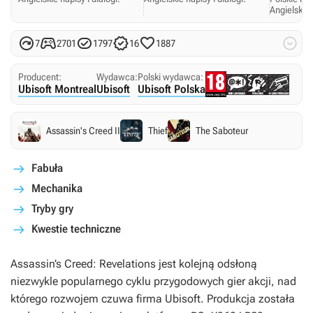
Angielskie 






7
2701
1797
16
1887
Producent:
Wydawca:
Polski wydawca:
Ubisoft Montreal
Ubisoft
Ubisoft Polska
Assassin's Creed II
Thief
The Saboteur
Fabuła
Mechanika
Tryby gry
Kwestie techniczne
Assassin’s Creed: Revelations
jest kolejną odsłoną
niezwykle popularnego cyklu przygodowych gier akcji, nad
którego rozwojem czuwa firma Ubisoft. Produkcja została