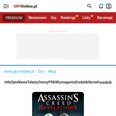




Newsroom
Gry
Rankingi
Listy
Recenzje
PREMIUM
www.gry-online.pl
Gry
Akcji


Info
Opis
News
Teksty
Oceny
Pliki
Wymagania
Dodatki
Seria
Poradnik