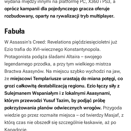
wydana między innymi na platformę PC, X360 i PS3, a
oprócz kampanii dla pojedynczego gracza oferuje
rozbudowany, oparty na rywalizacji tryb multiplayer.
Fabuła
W
Assassin's Creed: Revelations
pięćdziesięcioletni już
Ezio trafia do XVI-wiecznego Konstantynopola.
Protagonista podąża śladami Altaira – swojego
legendarnego przodka, a przy tym wielkiego mistrza
Bractwa Asasynów. Na miejscu szybko wychodzi na jaw,
że
miejscowi Templariusze urastają do miana potęgi, co
grozi całkowitą destabilizacją regionu. Ezio łączy siły z
Sulejmanem Wspaniałym i z lokalnymi Asasynami,
którym przewodzi Yusuf Tazim, by podjąć próbę
pokrzyżowania planów odwiecznych wrogów.
Przygoda
wiedzie go przez rozmaite miejsca – od twierdzy Masjaf, z
którą czas nie obszedł się szczególnie łaskawie, aż po
Kapadocję.