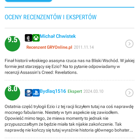
OCENY RECENZENTÓW I EKSPERTÓW
Michał Chwistek
9.5

Recenzent GRYOnline.pl
2011.11.14
Finał historii włoskiego asasyna rzuca nas na Bliski Wschód. W jakiej
formie jest starzejący się Ezio? Na to pytanie odpowiadamy w
recenzji Assassin's Creed: Revelations.
8.0

Bydlaq1516
Ekspert
2024.03.10
Ostatnia część trylogii Ezio i z tej racji liczyłem tutaj na coś naprawdę
mocnego fabularnie. Niestety w tym aspekcie się zawiodłem.
Opowieść mimo tego, że miewa momenty to jednak nie
przypuszczałbym że będzie miała tak nijakie zakończenie. Tak
naprawdę nie kończy się tutaj wyraźnie historia głównego bohatera
(całe szczęście robi to Embers ) ani nie rozwija się w znaczący