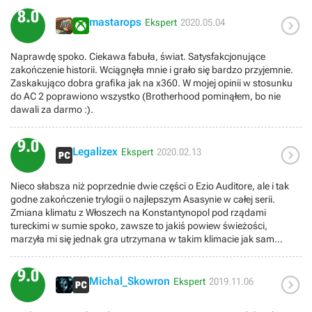
sposób wątek Desmonda. Poza tym Revelations to wszystko to co
8.0

dobre z poprzedniczki + nowe opakowanie w postaci mało
mastarops
Ekspert
2020.05.04
znaczących, lecz przyjemnych zmian. Produkcja jak najbardziej
dobra, ale można było się więcej spodziewać.
Naprawdę spoko. Ciekawa fabuła, świat. Satysfakcjonujące
zakończenie historii. Wciągnęła mnie i grało się bardzo przyjemnie.
Zaskakująco dobra grafika jak na x360. W mojej opinii w stosunku
do AC 2 poprawiono wszystko (Brotherhood pominąłem, bo nie
dawali za darmo :).
9.0

Legalizex
Ekspert
2020.02.13
Nieco słabsza niż poprzednie dwie części o Ezio Auditore, ale i tak
godne zakończenie trylogii o najlepszym Asasynie w całej serii.
Zmiana klimatu z Włoszech na Konstantynopol pod rządami
tureckimi w sumie spoko, zawsze to jakiś powiew świeżości,
marzyła mi się jednak gra utrzymana w takim klimacie jak sam
początek gry, gdzie była zima i sypał śnieg, szkoda że później już były
raczej cieplejsze klimaty. Gra wzięła całą mechanikę z Brotherhooda,
9.0

czyli inwestowanie w sklepy i odnawianie miasta, rekrutowanie
Michal_Skowron
Ekspert
2019.11.06
asasynów i wysyłanie ich na misje. Jedyne nowości to ostrze z
hakiem i minigierka typu tower defense która w sumie jest całkiem