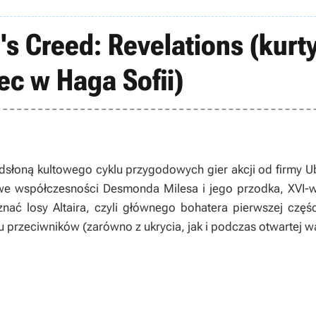
's Creed: Revelations (kurt
ec w Haga Sofii)
odsłoną kultowego cyklu przygodowych gier akcji od firmy Ub
we współczesności Desmonda Milesa i jego przodka, XVI-w
nać losy Altaira, czyli głównego bohatera pierwszej częś
 przeciwników (zarówno z ukrycia, jak i podczas otwartej wa