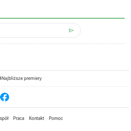

4
Najbliższe premiery
spół
Praca
Kontakt
Pomoc