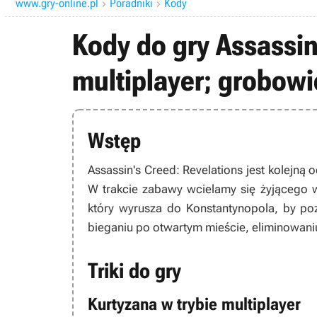
www.gry-online.pl
Poradniki
Kody


Kody do gry Assassin
multiplayer; grobowi
Wstęp
Assassin's Creed: Revelations
jest kolejną 
W trakcie zabawy wcielamy się żyjącego 
który wyrusza do Konstantynopola, by poz
bieganiu po otwartym mieście, eliminowaniu
Triki do gry
Kurtyzana w trybie multiplayer