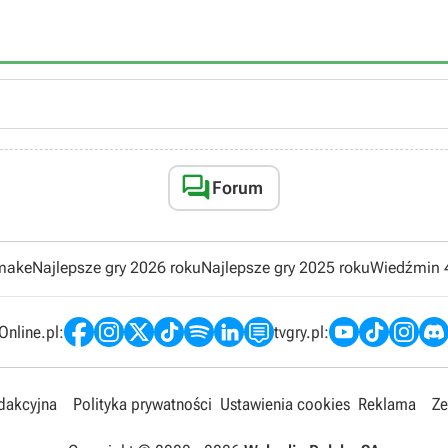

Forum
emake
Najlepsze gry 2026 roku
Najlepsze gry 2025 roku
Wiedźmin 
nline.pl:
tvgry.pl:
edakcyjna
Polityka prywatności
Ustawienia cookies
Reklama
Ze