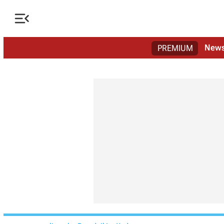

New
PREMIUM