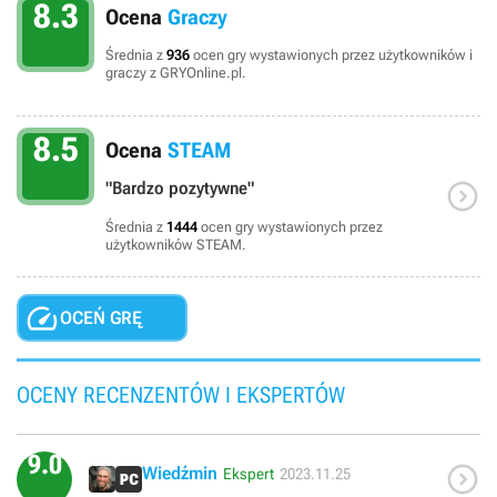
8.3
Ocena
Graczy
Średnia z
936
ocen gry wystawionych przez użytkowników i
graczy z GRYOnline.pl.
8.5
Ocena
STEAM

"Bardzo pozytywne"
Średnia z
1444
ocen gry wystawionych przez
użytkowników STEAM.

OCEŃ GRĘ
OCENY RECENZENTÓW I EKSPERTÓW
9.0

Wiedźmin
Ekspert
2023.11.25