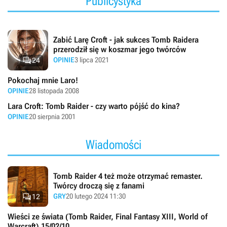
Publicystyka
Zabić Larę Croft - jak sukces Tomb Raidera
przerodził się w koszmar jego twórców

OPINIE
3 lipca 2021
24
Pokochaj mnie Laro!
OPINIE
28 listopada 2008
Lara Croft: Tomb Raider - czy warto pójść do kina?
OPINIE
20 sierpnia 2001
Wiadomości
Tomb Raider 4 też może otrzymać remaster.
Twórcy droczą się z fanami

GRY
20 lutego 2024 11:30
12
Wieści ze świata (Tomb Raider, Final Fantasy XIII, World of
Warcraft) 15/02/10