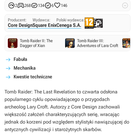






2
268
134
6
146
Producent:
Wydawca:
Polski wydawca:
Core Design
Square Enix
Cenega S.A.
Tomb Raider II: The
Tomb Raider III:
Dagger of Xian
Adventures of Lara Croft
Fabuła
Mechanika
Kwestie techniczne
Tomb Raider: The Last Revelation
to czwarta odsłona
popularnego cyklu opowiadającego o przygodach
archeolog Lary Croft. Autorzy z Core Design zachowali
większość założeń charakteryzujących serię, wracając
jednak do korzeni pod względem stylistyki nawiązującej do
antycznych cywilizacji i starożytnych skarbów.