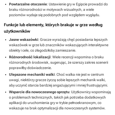
aby po nich chodzić. Lara może wspinać się po znacznie większej
Powtarzalne otoczenie
: Ustawienie gry w Egipcie prowadzi do
liczbie powierzchni niż kiedykolwiek wcześniej takich jak pnącza czy
braku różnorodności w motywach wizualnych, a wiele
ściany porośnięte trawą. Huśtanie się na linie to ciekawa nowość,
poziomów wydaje się podobnych pod względem wyglądu.
ale synchronizacja skoków Lary z liny na linę jest prawdopodobnie
najbardziej irytująca rzeczą w czwórce. Dodano też otwieranie drzwi
Funkcje lub elementy, których brakuje w grze według
i szafek co wiąże się z oglądaniem krótkiej animacji. Czwórka
użytkowników
przoduje pod względem przemocy. Walczymy z kojotami,
skorpionami, komandosami, mumiami, szkieletami, templariuszami
Jasne wskazówki
: Gracze wyrażają chęć posiadania lepszych
itd. W grze można pojeździć dwoma pojazdami - dżipem oraz
wskazówek w grze lub znaczników wskazujących interaktywne
motorem. Gra nadal skupia się na przygodzie i eksploracji, ale Core
obiekty i cele, co złagodziłoby zamieszanie.
Design przeniosło aspekt eksploracji na nowy poziom, bo postawili
Różnorodność lokalizacji
: Wiele recenzji wspomina o braku
na bardziej nieliniowy sposób rozgrywki. Po raz pierwszy musimy
cofać się do wczesniejszych poziomów, aby rozwiązać zagadki w
różnorodnych środowisk, sugerując, że szerszy zakres scenerii
stylu konkurencyjnych gier akcji TPP jak Soul Reaver i Shadow man z
poprawiłby doświadczenie.
tego samego roku. Z jednej strony zawsze byłem troszkę
Ulepszone mechaniki walki
: Choć walka nie jest w centrum
sfrustrowany koniecznością cofania się do poprzednich poziomów
uwagi, niektórzy gracze życzą sobie lepszych mechanik walki,
w celu rozwiązywania zagadek w TR IV, ale z drugiej strony
aby uczynić starcia bardziej angażującymi i mniej frustrującymi.
uwielbiałem odkrywać to ogromne środowisko 3D mając większe
poczucie struktury narracyjnej. Chociaż uczucie odkrywania nowego
Wsparcie dla nowoczesnego sprzętu
: Użytkownicy wspominają
i fascynującego świata bazującego na nieliniowości jest
o problemach technicznych, takich jak potrzeba dodatkowych
niezaprzeczalnie zabawne to cofanie się i krążenie po tych samych
aplikacji do uruchomienia gry w trybie pełnoekranowym, co
poziomach, by znaleźć rozwiązanie nie zawsze jest przyjemne co
wskazuje na brak optymalizacji dla nowoczesnych systemów.
również wytykało część graczy przy okazji Shadow man i Soul