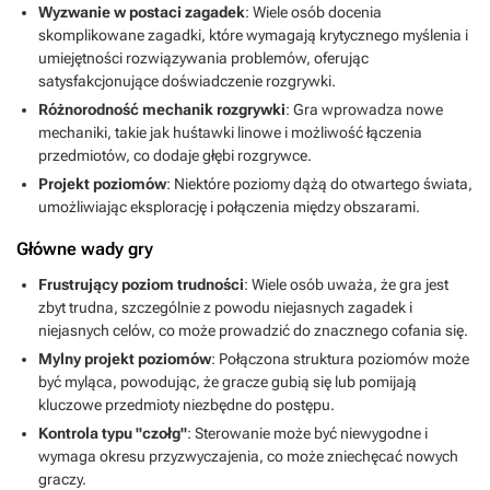
każdej szczeliny oraz odnalezienie wszystkich sekretów gry sprawia,
Wyzwanie w postaci zagadek
: Wiele osób docenia
że czwórka staje się najdłuższą i najbardziej obszerną odsłoną.
skomplikowane zagadki, które wymagają krytycznego myślenia i
Świat gry jest duży, a gra jest wymagająca jak nigdy dotąd dzięki
umiejętności rozwiązywania problemów, oferując
dodaniu nowych łamigłówek, a projekty poziomów są inspirujące.
satysfakcjonujące doświadczenie rozgrywki.
Niektóre lokacje sa bardzo mroczne. Pomaga to stworzyć wrażenie
Różnorodność mechanik rozgrywki
: Gra wprowadza nowe
prawdziwego przebywania w grobowcach i katakumbach. To
właśnie esencja pierwszych Tomb Raiderów, głęboka, klimatyczna i
mechaniki, takie jak huśtawki linowe i możliwość łączenia
wciągająca. W tym sensie Last Revelation nie zmieniło się ani trochę.
przedmiotów, co dodaje głębi rozgrywce.
Zebranie wszystkich sekretów w czwórce jest jeszcze większym
Projekt poziomów
: Niektóre poziomy dążą do otwartego świata,
wyzwaniem niż w trójce :)Gameplay. Lara może zrobić mnóstwo
umożliwiając eksplorację i połączenia między obszarami.
nowych rzeczy, które wzbogacają rozgrywkę, a nowe łamigłówki
wnoszą wiele do gry, ale nie ma w tym nic rewolucyjnego. To mniej
Główne wady gry
więcej to samo co w poprzednikach z kilkoma nowymi zmianami na
które warto zwrócić uwagę. Mamy nowe menu, które pozwala na
Frustrujący poziom trudności
: Wiele osób uważa, że gra jest
łączenie przedmiotów. Gracz musi łączyć przedmioty, aby rozwiązać
zbyt trudna, szczególnie z powodu niejasnych zagadek i
niektóre zagadki, a także może umieścić celownik laserowy na
niejasnych celów, co może prowadzić do znacznego cofania się.
podczerwień na niektórych broniach takich jak kusza i rewolwer co
Mylny projekt poziomów
: Połączona struktura poziomów może
umożliwia precyzyjne i dalekie celowanie, a dzięki temu Lara może
celować w określone części ciała. Lornetka przydaje się również w
być myląca, powodując, że gracze gubią się lub pomijają
dalszej części gry, aby dostrzec odległe wskazówki w zagadkach.
kluczowe przedmioty niezbędne do postępu.
Inne nowe mechanizmy zabawy obejmują możliwość huśtania się
Kontrola typu "czołg"
: Sterowanie może być niewygodne i
na linach i pnączach, poruszania się po zakrętach podczas
wymaga okresu przyzwyczajenia, co może zniechęcać nowych
zwisania z półki oraz możliwość wspinania się i czołgania do
graczy.
obszarów nad półkami, które w przeciwnym razie byłyby zbyt małe,