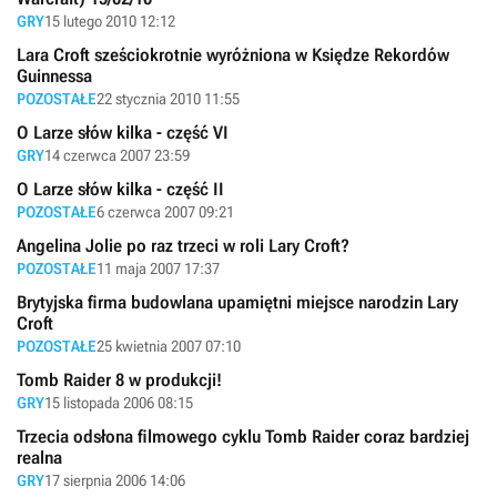
GRY
15 lutego 2010 12:12
Lara Croft sześciokrotnie wyróżniona w Księdze Rekordów
Guinnessa
POZOSTAŁE
22 stycznia 2010 11:55
O Larze słów kilka - część VI
GRY
14 czerwca 2007 23:59
O Larze słów kilka - część II
POZOSTAŁE
6 czerwca 2007 09:21
Angelina Jolie po raz trzeci w roli Lary Croft?
POZOSTAŁE
11 maja 2007 17:37
Brytyjska firma budowlana upamiętni miejsce narodzin Lary
Croft
POZOSTAŁE
25 kwietnia 2007 07:10
Tomb Raider 8 w produkcji!
GRY
15 listopada 2006 08:15
Trzecia odsłona filmowego cyklu Tomb Raider coraz bardziej
realna
GRY
17 sierpnia 2006 14:06