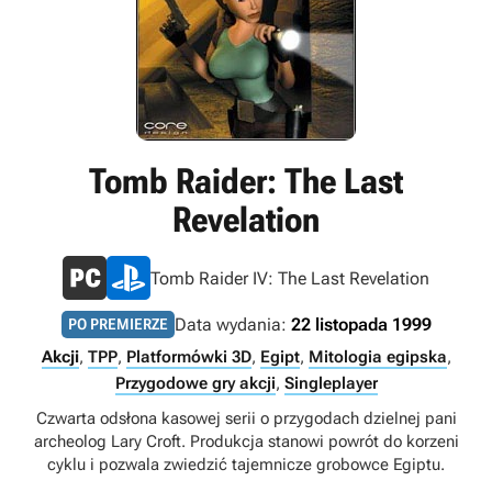
Tomb Raider: The Last
Revelation
Tomb Raider IV: The Last Revelation
Data wydania:
22 listopada 1999
PO PREMIERZE
Akcji
,
TPP
,
Platformówki 3D
,
Egipt
,
Mitologia egipska
,
Przygodowe gry akcji
,
Singleplayer
Czwarta odsłona kasowej serii o przygodach dzielnej pani
archeolog Lary Croft. Produkcja stanowi powrót do korzeni
cyklu i pozwala zwiedzić tajemnicze grobowce Egiptu.