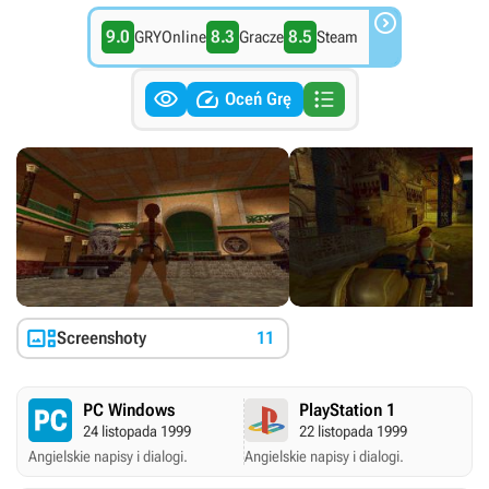

9.0
8.3
8.5
GRYOnline
Gracze
Steam



Oceń Grę

Screenshoty
11
PC Windows
PlayStation 1
24 listopada 1999
22 listopada 1999
Angielskie napisy i dialogi.
Angielskie napisy i dialogi.