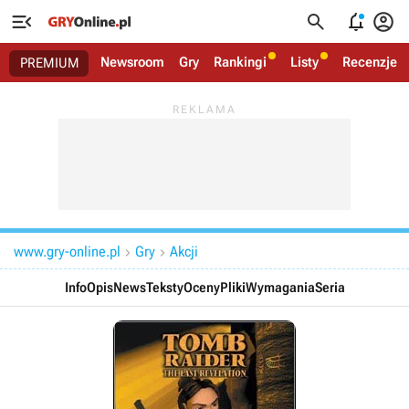




Newsroom
Gry
Rankingi
Listy
Recenzje
PREMIUM
www.gry-online.pl
Gry
Akcji


Info
Opis
News
Teksty
Oceny
Pliki
Wymagania
Seria