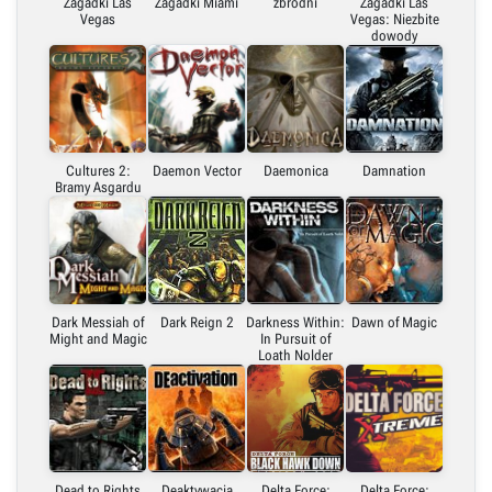
Zagadki Las
Zagadki Miami
zbrodni
Zagadki Las
Vegas
Vegas: Niezbite
dowody
Cultures 2:
Daemon Vector
Daemonica
Damnation
Bramy Asgardu
Dark Messiah of
Dark Reign 2
Darkness Within:
Dawn of Magic
Might and Magic
In Pursuit of
Loath Nolder
Dead to Rights
Deaktywacja
Delta Force:
Delta Force: