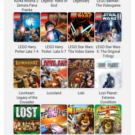
Kurka Wodna 2:
Legend: Hand of
Legendary
LEGO Batman:
Zemsta Pana
God
The Videogame
Franka
LEGO Harry
LEGO Harry
LEGO Star Wars:
LEGO Star Wars
Potter Lata 1-4
Potter: Lata 5-7
The Video Game
II: The Original
Trilogy
Lionheart:
Locoland
Loki
Lost Planet:
Legacy of the
Extreme
Crusader
Condition