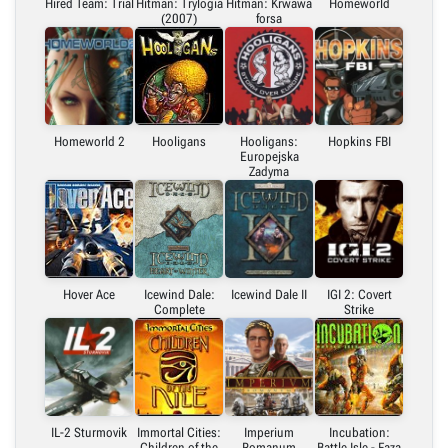
Hired Team: Trial
Hitman: Trylogia
Hitman: Krwawa
Homeworld
(2007)
forsa
Homeworld 2
Hooligans
Hooligans:
Hopkins FBI
Europejska
Zadyma
Hover Ace
Icewind Dale:
Icewind Dale II
IGI 2: Covert
Complete
Strike
IL-2 Sturmovik
Immortal Cities:
Imperium
Incubation:
Children of the
Romanum
Battle Isle - Faza