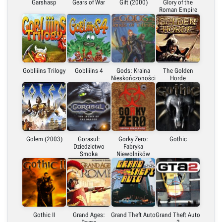
Garshasp
Gears of War
Gift (2000)
Glory of the
Roman Empire
Gobliiins Trilogy
Gobliiins 4
Gods: Kraina
The Golden
Nieskończoności
Horde
Golem (2003)
Gorasul:
Gorky Zero:
Gothic
Dziedzictwo
Fabryka
Smoka
Niewolników
Gothic II
Grand Ages:
Grand Theft Auto
Grand Theft Auto