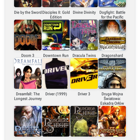
Die by the Sword
Disciples II: Gold
Divine Divinity
Dogfight: Battle
Edition
for the Pacific
Doom 3
Downtown Run
Dracula Twins
Dragonshard
Dreamfall: The
Driver (1999)
Driver 3
Druga Wojna
Longest Journey
Światowa:
Eskadra Orłów