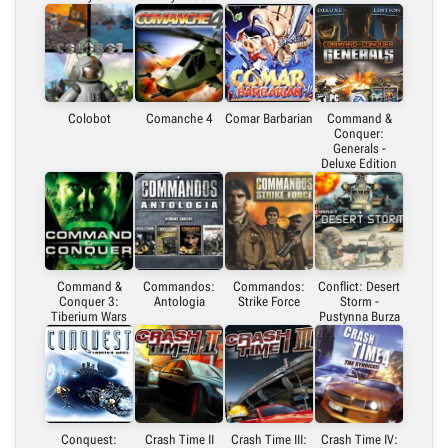
Colobot
Comanche 4
Comar Barbarian
Command &
Conquer:
Generals -
Deluxe Edition
Command &
Commandos:
Commandos:
Conflict: Desert
Conquer 3:
Antologia
Strike Force
Storm -
Tiberium Wars
Pustynna Burza
Conquest:
Crash Time II
Crash Time III:
Crash Time IV: