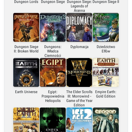
Dungeon Lords
Dungeon Siege
Dungeon Siege:
Dungeon Siege II
Legends of
Aranna
Dungeon Siege
Dungeons:
Dyplomacja
Dziedzictwo
II: Broken World
Władca
Elfów
Ciemności
Earth Universe
Egipt:
The Elder Scrolls
Empire Earth:
Przepowiednia
III: Morrowind -
Gold Edition
Heliopolis
Game of the Year
Edition