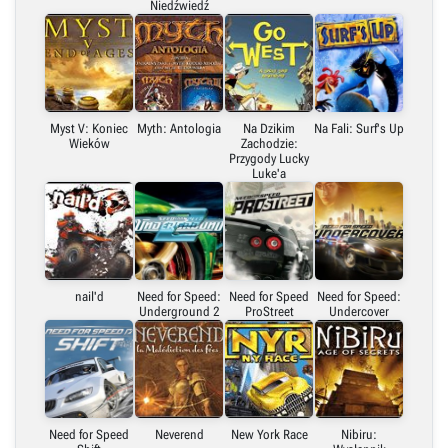
Niedźwiedź
Myst V: Koniec
Myth: Antologia
Na Dzikim
Na Fali: Surf's Up
Wieków
Zachodzie:
Przygody Lucky
Luke'a
nail'd
Need for Speed:
Need for Speed
Need for Speed:
Underground 2
ProStreet
Undercover
Need for Speed
Neverend
New York Race
Nibiru: