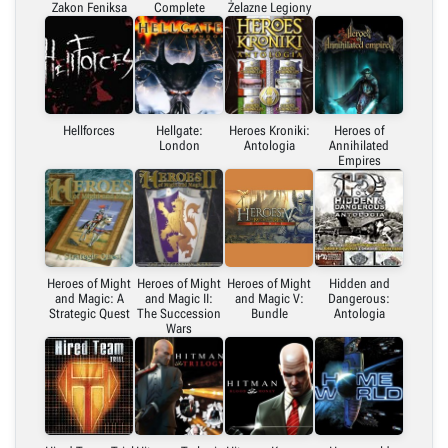
Zakon Feniksa
Complete
Żelazne Legiony
Hellforces
Hellgate:
Heroes Kroniki:
Heroes of
London
Antologia
Annihilated
Empires
Heroes of Might
Heroes of Might
Heroes of Might
Hidden and
and Magic: A
and Magic II:
and Magic V:
Dangerous:
Strategic Quest
The Succession
Bundle
Antologia
Wars