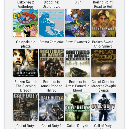
Blitzkrieg 2
Bloodline:
Blur
Boiling Point:
Anthology
Uśpione zło
Road to Hell
Chłopaki nie
Brama Zdrajców
Brave Dwarves 2
Broken Sword:
płaczą
Anioł Śmierci
Broken Sword:
Brothers in
Brothers in
Call of Cthulhu:
The Sleeping
Arms: Road to
Arms: Earned in
Mroczne Zakątki
Dragon
Hill 30
Blood
Świata
Call of Duty:
Call of Duty 2
Call of Duty 4:
Call of Duty: