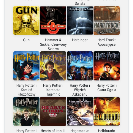
Świata
Gun
Hammer &
Harbinger
Hard Truck:
Sickle: Czerwony
Apocalypse
Sztorm
Harry Potter i
Harry Potter i
Harry Potter i
Harry Potter i
Kamień
Komnata
Więzień
Czara Ognia
Filozoficzny
Tajemnic
Azkabanu
Harry Potter i
Hearts of Iron II:
Hegemonia:
Helldorado