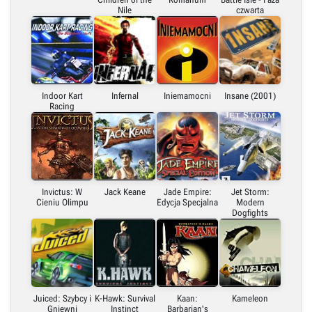
Nile
czwarta
Indoor Kart
Infernal
Iniemamocni
Insane (2001)
Racing
Invictus: W
Jack Keane
Jade Empire:
Jet Storm:
Cieniu Olimpu
Edycja Specjalna
Modern
Dogfights
Juiced: Szybcy i
K-Hawk: Survival
Kaan:
Kameleon
Gniewni
Instinct
Barbarian's