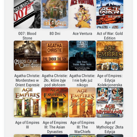
Link bezpośredni
Embed (iframe)
007: Blood
80 Dni
Ace Ventura
Act of War: Gold
Stone
Edition
X (Twitter)
Link do grafiki poziomej
Agatha Christie:
Agatha Christie:
Agatha Christie:
Age of Empires:
Morderstwo w
Zło, które żyje
I nie było już
Edycja
Link do grafiki pionowej
Orient Expresie
pod słońcem
nikogo
Kolekcjonerska
Age of Empires
Age of Empires
Age of Empires
Age of
III
III: The Asian
III: The
Mythology: Złota
Dynasties
WarChiefs
Edycja