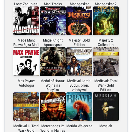
Lost: Zagubieni
Mad Tracks
Madagaskar
Madagaskar 2
Made Man:
Mage Knight
Majesty: Gold
Majesty 2
Prawa Ręka Mafii
Apocalypse
Edition
Collection
Max Payne:
Medal of Honor:
Medieval Lords:
Medieval: Total
Antologia
Wojna na
Buduj, broń,
War - Gold
Pacyfiku
zdobywaj
Edition
Medieval II: Total
Mercenaries 2:
Merida Waleczna
Messiah
War - Gold
World in Flames