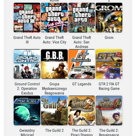
Rome
2
Grand Theft Auto
Grand Theft
Grand Theft
Grom
III
Auto: Vice City
Auto: San
Andreas
Ground Control
Grupa
GT Legends
GTR 2 FIA GT
2: Operation
Błyskawicznego
Racing Game
Exodus
Reagowania
Gwiezdny
The Guild 2
The Guild 2:
The Guild 2:
Mściciel
Piraci Starego
Renaissance