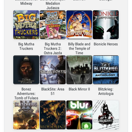
Midway
Medalion
Judasza
Big Mutha
Big Mutha
Billy Blade and
Bionicle Heroes
Truckers
Truckers 2:
the Temple of
Ostra Jazda
Time
Bonez
BlackSite: Area
Black Mirror II
Blitzkrieg:
Adventures:
51
Antologia
Tomb of Fulaos