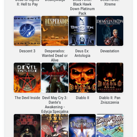
II: Hell to Pay
Black Hawk
Xtreme
Down Platinum
Pack
Descent 3
Desperados:
Deus Ex:
Devastation
Wanted Dead or
Antologia
Alive
The Devil Inside
Devil May Cry 3:
Diablo II
Diablo II: Pan
Dante's
Zniszczenia
Awakening -
Edycja Specjalna