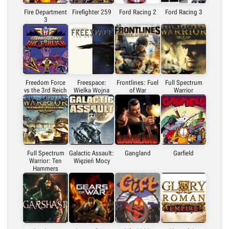
Fire Department
Firefighter 259
Ford Racing 2
Ford Racing 3
3
Freedom Force
Freespace:
Frontlines: Fuel
Full Spectrum
vs the 3rd Reich
Wielka Wojna
of War
Warrior
Full Spectrum
Galactic Assault:
Gangland
Garfield
Warrior: Ten
Więzień Mocy
Hammers