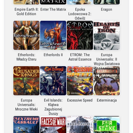
Empire Earth II:
Enter The Matrix
Epoka
Eragon
Gold Edition
Lodowcowa 2:
Odwilż
Etherlords:
Etherlords II
ETROM: The
Europa
Władcy Eteru
Astral Essence
Universalis: II
Wojna Światowa
Europa
Evil Islands:
Excessive Speed
Exterminacja
Universalis:
Klątwa
Mroczne Wieki
Zagubionej
Duszy