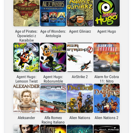
Age of Pirates:
Age of Wonders:
Agent Gliniarz
Agent Hugo
Opowieści z
Antologia
Karaibów
Agent Hugo:
Agent Hugo:
AirStrike 2
Alarm for Cobra
Lemoon Twist
Roborumble
11: Nitro
Aleksander
Alfa Romeo
Alien Nations
Alien Nations 2
Racing Italiano