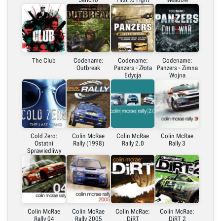
The Club
Codename:
Codename:
Codename:
Outbreak
Panzers - Złota
Panzers - Zimna
Edycja
Wojna
Cold Zero:
Colin McRae
Colin McRae
Colin McRae
Ostatni
Rally (1998)
Rally 2.0
Rally 3
Sprawiedliwy
Colin McRae
Colin McRae
Colin McRae:
Colin McRae:
Rally 04
Rally 2005
DiRT
DiRT 2