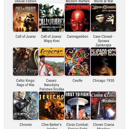
Deluxe Edition
Modern Warfare
World at War
Call of Juarez
Call of Juarez:
Carmageddon
Case Closed -
Więzy Krwi
Sprawa
Zamknięta
Celtic Kings:
Cesarz:
Ceville
Chicago 1930
Rage of War
Narodziny
Państwa Środka
Chrome
Clive Barker's
Close Combat:
Cloven Crania
Jericho
First to Fight
Meadow