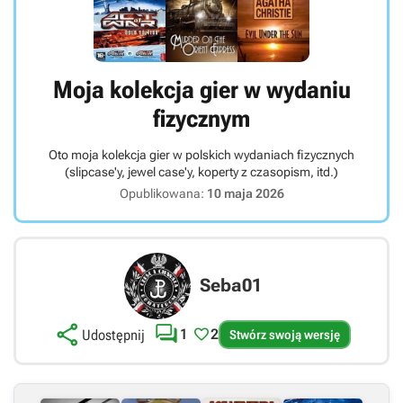
Moja kolekcja gier w wydaniu
fizycznym
Oto moja kolekcja gier w polskich wydaniach fizycznych
(slipcase'y, jewel case'y, koperty z czasopism, itd.)
Opublikowana:
10 maja 2026
Seba01



1
2
Udostępnij
Stwórz swoją wersję