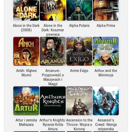
Alone in the Dark
Alone in the
Alpha Polaris
Alpha Prime
(2008)
Dark: Koszmar
powraca
Ankh: Klątwa
Arcanum:
Armie Exigo
Arthur and the
Mumii
Przypowieść o
Minimoys
Maszynach i
Magyi
Artur i zemsta
Arthur's Knights:
Ascension to the
Assassin's
Maltazara
Rycerze Króla
Throne: Wojna o
Creed: Wersja
Artura
Koronę
reżyserska