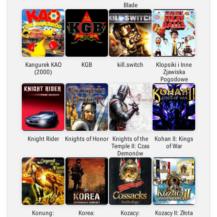
Blade
Kangurek KAO
KGB
kill.switch
Klopsiki i Inne
(2000)
Zjawiska
Pogodowe
Knight Rider
Knights of Honor
Knights of the
Kohan II: Kings
Temple II: Czas
of War
Demonów
Konung:
Korea:
Kozacy:
Kozacy II: Złota