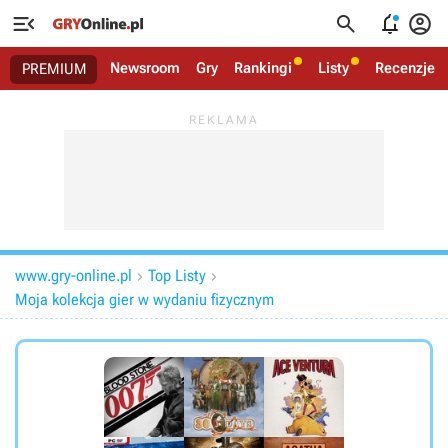




Newsroom
Gry
Rankingi
Listy
Recenzje
PREMIUM
www.gry-online.pl
Top Listy


Moja kolekcja gier w wydaniu fizycznym