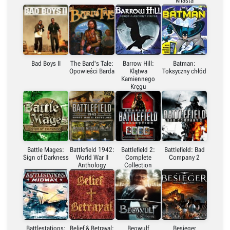
Miasta
Bad Boys II
The Bard's Tale:
Barrow Hill:
Batman:
Opowieści Barda
Klątwa
Toksyczny chłód
Kamiennego
Kręgu
Battle Mages:
Battlefield 1942:
Battlefield 2:
Battlefield: Bad
Sign of Darkness
World War II
Complete
Company 2
Anthology
Collection
Battlestations:
Belief & Betrayal:
Beowulf
Besieger