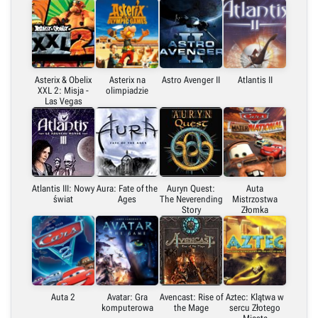
Asterix & Obelix
Asterix na
Astro Avenger II
Atlantis II
XXL 2: Misja -
olimpiadzie
Las Vegas
Atlantis III: Nowy
Aura: Fate of the
Auryn Quest:
Auta
świat
Ages
The Neverending
Mistrzostwa
Story
Złomka
Auta 2
Avatar: Gra
Avencast: Rise of
Aztec: Klątwa w
komputerowa
the Mage
sercu Złotego