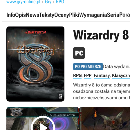
www.gry-online.pl
Gry
RPG


Pora
Info
Opis
News
Teksty
Oceny
Pliki
Wymagania
Seria
Wizardry 8
Data wydani
PO PREMIERZE
RPG
,
FPP
,
Fantasy
,
Klasycz
Wizardry 8 to ósma odsłona
osadzona została na tajemn
niebezpieczeństwami omu K
