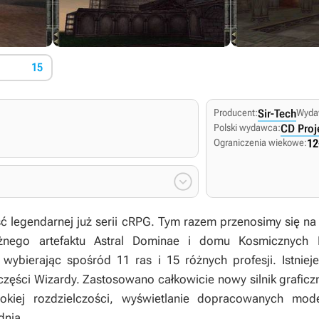
15
Producent:
Sir-Tech
Wyda
Polski wydawca:
CD Proj
Ograniczenia wiekowe:
12

ść legendarnej już serii cRPG. Tym razem przenosimy się na
ężnego artefaktu Astral Dominae i domu Kosmicznych
wybierając spośród 11 ras i 15 różnych profesji. Istnie
części Wizardy. Zastosowano całkowicie nowy silnik graficz
okiej rozdzielczości, wyświetlanie dopracowanych mod
dnia.