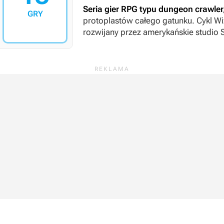
Seria gier RPG typu dungeon crawle
GRY
protoplastów całego gatunku. Cykl
Wi
rozwijany przez amerykańskie studio 
z innymi podmiotami, w tym japońskimi