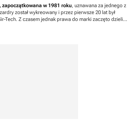
r, zapoczątkowana w 1981 roku
, uznawana za jednego z
zardry
został wykreowany i przez pierwsze 20 lat był
Sir-Tech. Z czasem jednak prawa do marki zaczęto dzielić
 firmami, co ostatecznie miało ocalić ją od zapomnienia.