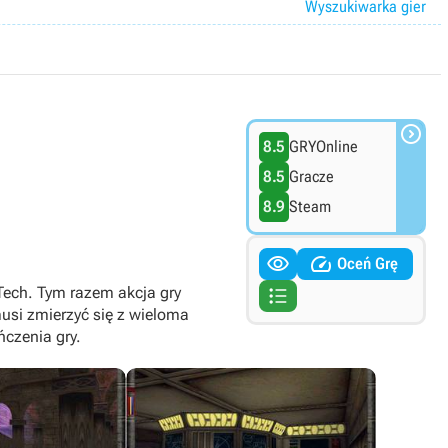
Wyszukiwarka gier

8.5
GRYOnline
8.5
Gracze
8.9
Steam


Oceń Grę

Tech. Tym razem akcja gry
usi zmierzyć się z wieloma
czenia gry.