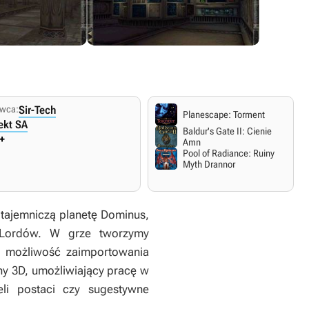
wca:
Sir-Tech
Planescape: Torment
ekt SA
Baldur's Gate II: Cienie
+
Amn
Pool of Radiance: Ruiny
Myth Drannor
 tajemniczą planetę Dominus,
 Lordów. W grze tworzymy
je możliwość zaimportowania
ny 3D, umożliwiający pracę w
eli postaci czy sugestywne