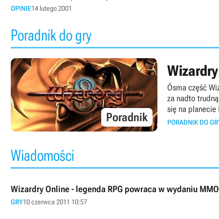
OPINIE
14 lutego 2001
Poradnik do gry
Wizardry
Ósma część Wiza
za nadto trudn
się na planecie
Poradnik
PORADNIK DO GR
Wiadomości
Wizardry Online - legenda RPG powraca w wydaniu MMO
GRY
10 czerwca 2011 10:57