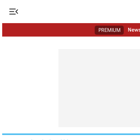

New
PREMIUM