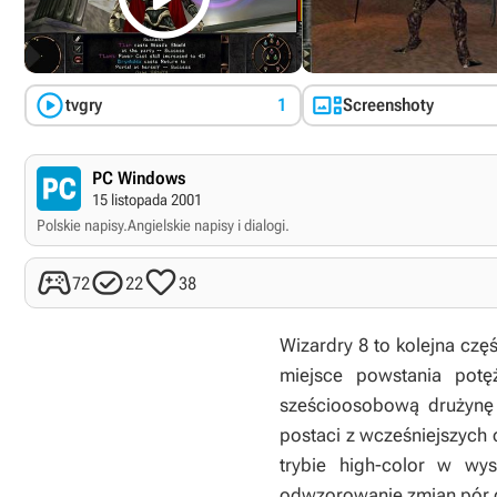


tvgry
1
Screenshoty
PC Windows
15 listopada 2001
Polskie napisy.
Angielskie napisy i dialogi.



72
22
38
Wizardry 8 to kolejna czę
miejsce powstania pot
sześcioosobową drużynę 
postaci z wcześniejszych 
trybie high-color w wys
odwzorowanie zmian pór 