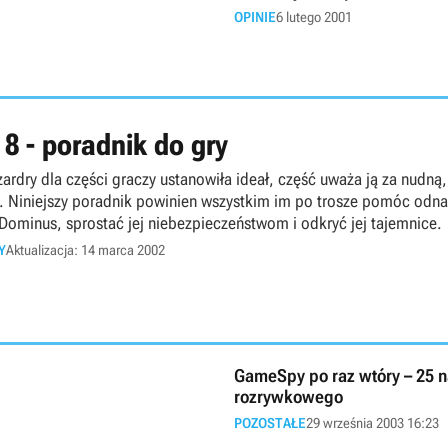
OPINIE
6 lutego 2001
 8 - poradnik do gry
rdry dla części graczy ustanowiła ideał, część uważa ją za nudną,
ą. Niniejszy poradnik powinien wszystkim im po trosze pomóc odna
 Dominus, sprostać jej niebezpieczeństwom i odkryć jej tajemnice.
Y
Aktualizacja: 14 marca 2002
GameSpy po raz wtóry – 25 n
rozrywkowego
POZOSTAŁE
29 września 2003 16:23