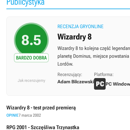
Publicystyka
RECENZJA GRYONLINE
8.5
Wizardry 8
Wizardry 8 to kolejna część legendar
planetę Dominus, miejsce powstania
BARDZO DOBRA
Lordów.
Recenzujący:
Platforma:
Jak recenzujemy
Adam Bilczewski
PC Windo
Wizardry 8 - test przed premierą
OPINIE
7 marca 2002
RPG 2001 - Szczęśliwa Trzynastka