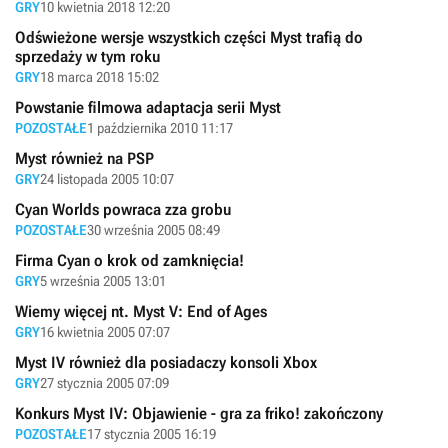
GRY
10 kwietnia 2018 12:20
Odświeżone wersje wszystkich części Myst trafią do
sprzedaży w tym roku
GRY
18 marca 2018 15:02
Powstanie filmowa adaptacja serii Myst
POZOSTAŁE
1 października 2010 11:17
Myst również na PSP
GRY
24 listopada 2005 10:07
Cyan Worlds powraca zza grobu
POZOSTAŁE
30 września 2005 08:49
Firma Cyan o krok od zamknięcia!
GRY
5 września 2005 13:01
Wiemy więcej nt. Myst V: End of Ages
GRY
16 kwietnia 2005 07:07
Myst IV również dla posiadaczy konsoli Xbox
GRY
27 stycznia 2005 07:09
Konkurs Myst IV: Objawienie - gra za friko! zakończony
POZOSTAŁE
17 stycznia 2005 16:19