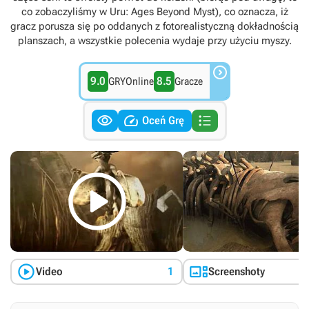
co zobaczyliśmy w Uru: Ages Beyond Myst), co oznacza, iż
gracz porusza się po oddanych z fotorealistyczną dokładnością
planszach, a wszystkie polecenia wydaje przy użyciu myszy.

9.0
8.5
GRYOnline
Gracze



Oceń Grę



Video
1
Screenshoty