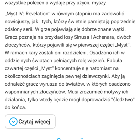
wszystkie polecenia wydaje przy użyciu myszy.
„Myst IV: Revelation” w równym stopniu ma zadowolić
nowicjuszy, jak i tych, którzy świetnie pamiętają poprzednie
odsłony serii. W grze pojawiają się dobrze znane wątki.
Gracz poznaje na przykład losy Sirrusa i Achenara, dwóch
złoczyńców, którzy pojawili się w pierwszej części „Myst”.
W ramach kary zostali oni rozdzieleni. Osadzono ich w
oddzielnych światach pełniących rolę więzień. Fabuła
czwartej części „Myst” koncentruje się natomiast na
okolicznościach zaginięcia pewnej dziewczynki. Aby ją
odnaleźć gracz wyrusza do światów, w których osadzono
wspomnianych złoczyńców. Musi zrozumieć motywy ich
działania, tylko wtedy będzie mógł doprowadzić "śledztwo"
do końca.

Czytaj więcej