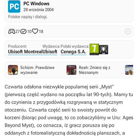
PC Windows
28 września 2004
Polskie napisy i dialogi.




27
10
18
Producent:
Wydawca:
Polski wydawca:
Ubisoft Montreal
Ubisoft
Cenega S.A.
Schizm: Prawdziwe
Reah: Zmierz się z
wyzwanie
Nieznanym
Czwarta odsłona niezwykle popularnej serii „Myst”
(pierwszą część wydano na początku lat 90-tych). Mamy tu
do czynienia z przygodówką rozgrywaną w statycznym
otoczeniu. Czwarta część serii to swoisty powrót do
korzeni (biorąc pod uwagę, to co zobaczyliśmy w Uru: Ages
Beyond Myst), co oznacza, iż gracz porusza się po
oddanych z fotorealistyczną dokładnością planszach, a