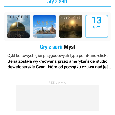
Gry z serii
13
GRY
Gry z serii
Myst
Cykl kultowych gier przygodowych typu point-and-click.
Seria została wykreowana przez amerykańskie studio
deweloperskie Cyan, które od początku czuwa nad jej
rozwojem
. Za jej „ojców” uważa się Randa i Robyna
Millerów. Niemniej na kartach historii tego cyklu zapisały
się również inne zespoły, czyli Presto Studios (mające w
portfolio trzecią część serii) oraz Ubisoft Montreal (który
dostarczył czwartą pozycję spod tego szyldu).