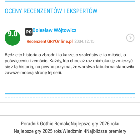
OCENY RECENZENTÓW I EKSPERTÓW
Bolesław Wójtowicz
9.0

Recenzent GRYOnline.pl
2004.12.15
Będzie to historia o zbrodni i o karze, o szaleństwie i o miłości, o
poświęceniu i zemście. Każdy, kto chociaż raz miał okazję zmierzyć
się z tą historią, na pewno przyzna, że warstwa fabularna stanowiła
zawsze mocną stronę tej serii.
Poradnik Gothic Remake
Najlepsze gry 2026 roku
Najlepsze gry 2025 roku
Wiedźmin 4
Najbliższe premiery