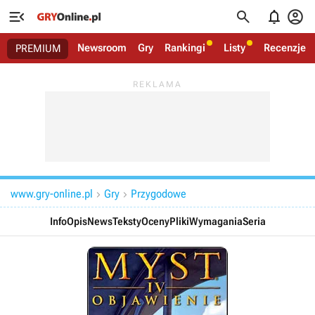




Newsroom
Gry
Rankingi
Listy
Recenzje
PREMIUM
www.gry-online.pl
Gry
Przygodowe


Info
Opis
News
Teksty
Oceny
Pliki
Wymagania
Seria