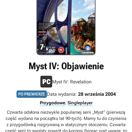
Myst IV: Objawienie
Myst IV: Revelation
Data wydania:
28 września 2004
PO PREMIERZE
Przygodowe
,
Singleplayer
Czwarta odsłona niezwykle popularnej serii „Myst” (pierwszą
część wydano na początku lat 90-tych). Mamy tu do czynienia
z przygodówką rozgrywaną w statycznym otoczeniu. Czwarta
część serii to swoisty powrót do korzeni (biorąc pod uwagę, to