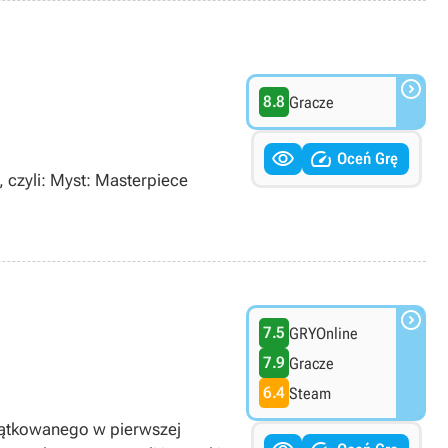

8.8
Gracze


Oceń Grę
, czyli: Myst: Masterpiece

7.5
GRYOnline
7.9
Gracze
6.4
Steam
zątkowanego w pierwszej