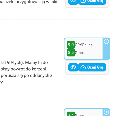


Oceń Grę
a czele przygotowali ją w taki

9.0
GRYOnline
8.5
Gracze
 lat 90-tych). Mamy tu do


Oceń Grę
oisty powrót do korzeni
 porusza się po oddanych z
y.

7.4
Gracze