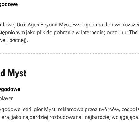
ygodowe
odowej Uru: Ages Beyond Myst, wzbogacona do dwa rozszerze
nionym jako plik do pobrania w Internecie) oraz Uru: The P
ej, płatnej).
nd Myst
ygodowe
player
zygodowej serii gier Myst, reklamowa przez twórców, zespó
ra, jako najbardziej rozbudowana i najbardziej wciągająca