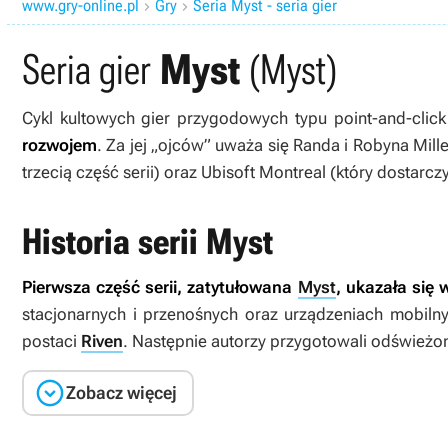
www.gry-online.pl
Gry
Seria Myst - seria gier


Seria gier
Myst
(Myst)
Cykl kultowych gier przygodowych typu point-and-clic
rozwojem
. Za jej „ojców” uważa się Randa i Robyna Mille
trzecią część serii) oraz Ubisoft Montreal (który dostarc
Historia serii Myst
Pierwsza część serii, zatytułowana
Myst
, ukazała się
stacjonarnych i przenośnych oraz urządzeniach mobilnyc
postaci
Riven
. Następnie autorzy przygotowali odświeżon

Zobacz więcej