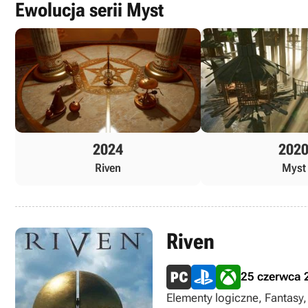
Ewolucja serii Myst
2024
202
Riven
Myst
Riven
25 czerwca 
Elementy logiczne, Fantasy,