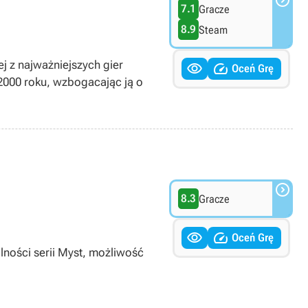

7.1
Gracze
8.9
Steam
j z najważniejszych gier


Oceń Grę
2000 roku, wzbogacając ją o

8.3
Gracze


Oceń Grę
ności serii Myst, możliwość