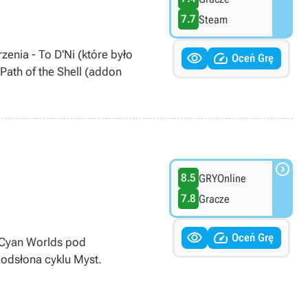
7.7
Steam
nia - To D'Ni (które było


Oceń Grę
ath of the Shell (addon

8.5
GRYOnline
7.8
Gracze


Oceń Grę
ł Cyan Worlds pod
 odsłona cyklu Myst.