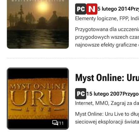
5 lutego 2014
Pr
Elementy logiczne, FPP, Indi
Przygotowana dla uczczenia
przygodowych wszech czasó
najnowsze efekty graficzne
Myst Online: Uru
15 lutego 2007
Przyg
Internet, MMO, Zagraj za d
Myst Online: Uru Live to d
sieciowej eksploracji świa

11