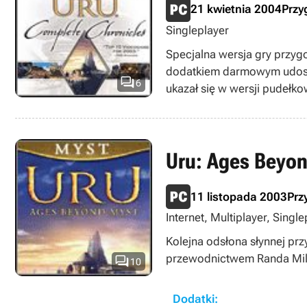
21 kwietnia 2004
Prz
Singleplayer
Specjalna wersja gry przyg
dodatkiem darmowym udostęp

6
ukazał się w wersji pudełkow
Uru: Ages Beyo
11 listopada 2003
Prz
Internet, Multiplayer, Single
Kolejna odsłona słynnej pr
przewodnictwem Randa Mille

10
Dodatki: