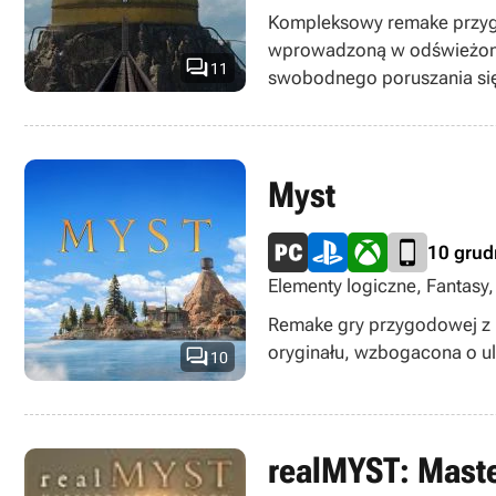
Play Anywhere, singleplaye
Kompleksowy remake przygo
wprowadzoną w odświeżonym 

11
swobodnego poruszania się
Myst
10 grud
Elementy logiczne, Fantasy,
(VR), Xbox Play Anywhere, P
Remake gry przygodowej z 1
oryginału, wzbogacona o ul

10
realMYST: Maste