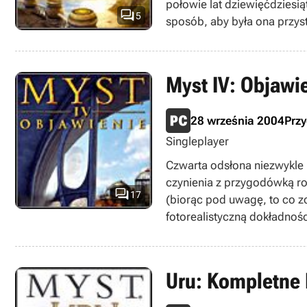
połowie lat dziewięćdziesią

5
sposób, aby była ona przyst
Myst IV: Objawi
28 września 2004
Prz
Singleplayer
Czwarta odsłona niezwykle 
czynienia z przygodówką ro

17
(biorąc pod uwagę, to co z
fotorealistyczną dokładnośc
Uru: Kompletne 