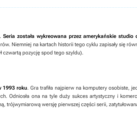
k.
Seria została wykreowana przez amerykańskie studio 
rów. Niemniej na kartach historii tego cyklu zapisały się rów
zył czwartą pozycję spod tego szyldu).
 w 1993 roku
. Gra trafiła najpierw na komputery osobiste, je
h. Odniosła ona na tyle duży sukces artystyczny i komerc
ą, trójwymiarową wersję pierwszej części serii, zatytułowa