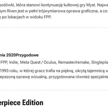
r
dówki, która stanowi kontynuację kultowej gry Myst. Najwa
Riven jest w pełni trójwymiarowa oprawa graficzna, a co 
 po lokacjach w widoku FPP.
nia 2020
Przygodowe
 FPP, Indie, Meta Quest / Oculus, Remaster/remake, Singlepla
layStation VR, singleplayer
993 roku, w której gracz trafia na piękną, okrytą tajemnicą
epszoną oprawę wizualną, przygotowana również specjalnie
rpiece Edition