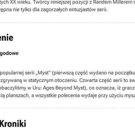
tych XX wieku. Twórcy niniejszej pozycji z Randem Millerem n
ępna nie tylko dla zagorzałych entuzjastów serii.
enie
ygodowe
popularnej serii „Myst” (pierwszą część wydano na początku
zgrywaną w statycznym otoczeniu. Czwarta część serii to sw
obaczyliśmy w Uru: Ages Beyond Myst), co oznacza, iż gracz
ią planszach, a wszystkie polecenia wydaje przy użyciu mysz
Kroniki