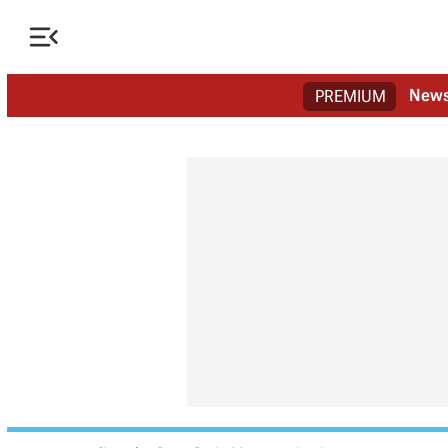

New
PREMIUM