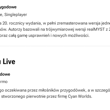
zygodowe
e, Singleplayer
 20. rocznicy wydania, w pełni zremasterowana wersja jedne
w. Autorzy bazowali na trójwymiarowej wersji realMYST z 
 oraz całą gamę usprawnień i nowych możliwości.
 Live
odowe
armo
ługo oczekiwana przez miłośników przygodówek, a w szczegól
ta stworzonego pierwotnie przez firmę Cyan Worlds.