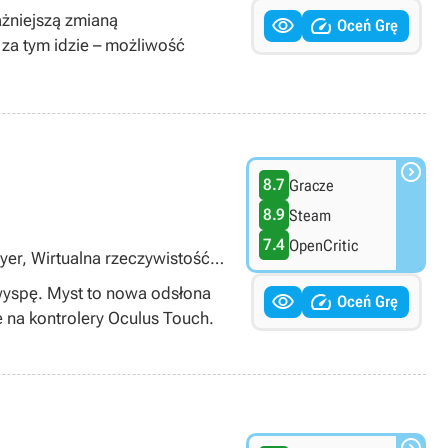
żniejszą zmianą


Oceń Grę
za tym idzie – możliwość

8.7
Gracze
8.9
Steam
7.4
OpenCritic
yer, Wirtualna rzeczywistość
 wyspę. Myst to nowa odsłona


Oceń Grę
 na kontrolery Oculus Touch.