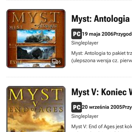
Myst: Antologia
19 maja 2006
Przygo
Singleplayer
Myst: Antologia to pakiet tr
(ulepszona wersja cz. pierws

6
Myst V: Koniec
20 września 2005
Prz
Singleplayer
Myst V: End of Ages jest k