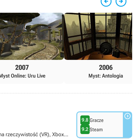


2007
2006
Myst Online: Uru Live
Myst: Antologia

9.8
Gracze
9.2
Steam
lna rzeczywistość (VR), Xbox