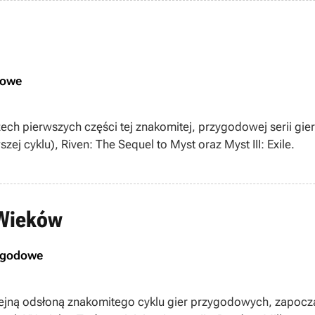
dowe
zech pierwszych części tej znakomitej, przygodowej serii gier
zej cyklu), Riven: The Sequel to Myst oraz Myst III: Exile.
 Wieków
ygodowe
olejną odsłoną znakomitego cyklu gier przygodowych, zapoc