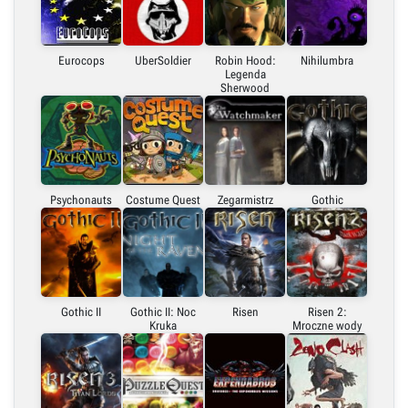
Eurocops
UberSoldier
Robin Hood:
Nihilumbra
Legenda
Sherwood
Psychonauts
Costume Quest
Zegarmistrz
Gothic
Gothic II
Gothic II: Noc
Risen
Risen 2:
Kruka
Mroczne wody