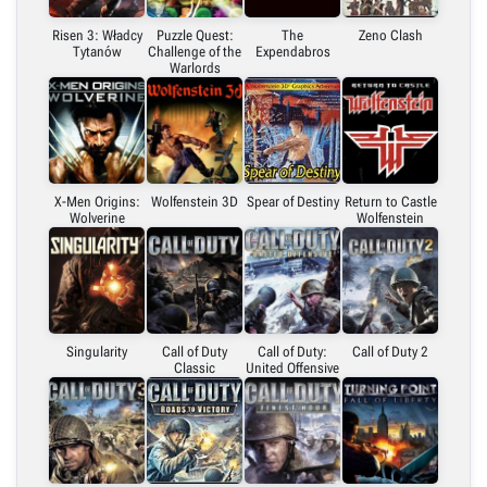
Risen 3: Władcy
Puzzle Quest:
The
Zeno Clash
Tytanów
Challenge of the
Expendabros
Warlords
X-Men Origins:
Wolfenstein 3D
Spear of Destiny
Return to Castle
Wolverine
Wolfenstein
Singularity
Call of Duty
Call of Duty:
Call of Duty 2
Classic
United Offensive