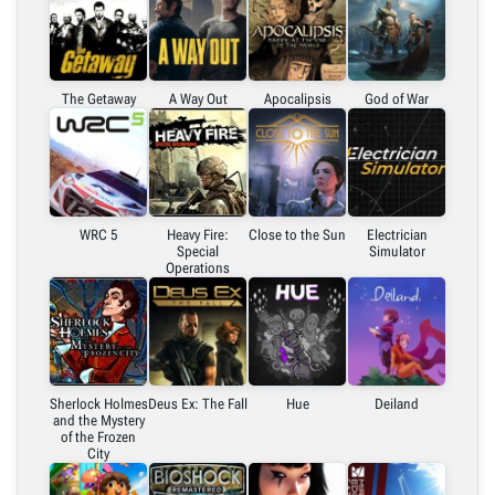
The Getaway
A Way Out
Apocalipsis
God of War
WRC 5
Heavy Fire:
Close to the Sun
Electrician
Special
Simulator
Operations
Sherlock Holmes
Deus Ex: The Fall
Hue
Deiland
and the Mystery
of the Frozen
City