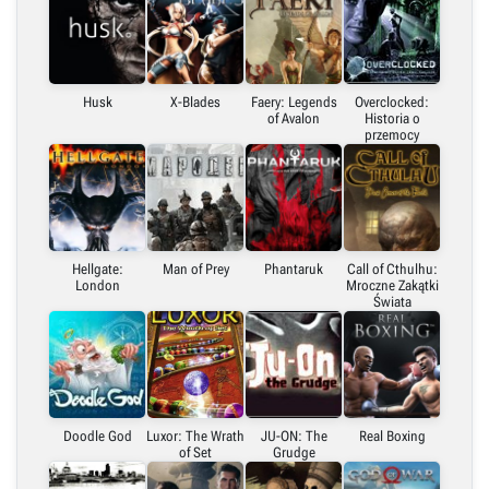
Husk
X-Blades
Faery: Legends
Overclocked:
of Avalon
Historia o
przemocy
Hellgate:
Man of Prey
Phantaruk
Call of Cthulhu:
London
Mroczne Zakątki
Świata
Doodle God
Luxor: The Wrath
JU-ON: The
Real Boxing
of Set
Grudge