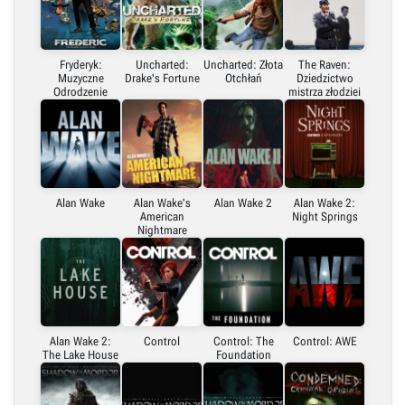
Fryderyk:
Uncharted:
Uncharted: Złota
The Raven:
Muzyczne
Drake's Fortune
Otchłań
Dziedzictwo
Odrodzenie
mistrza złodziei
Alan Wake
Alan Wake's
Alan Wake 2
Alan Wake 2:
American
Night Springs
Nightmare
Alan Wake 2:
Control
Control: The
Control: AWE
The Lake House
Foundation