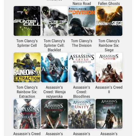
Narco Road
Fallen Ghosts
Tom Clancy's
Tom Clancy's
Tom Clancy's
Tom Clancy's
Splinter Cell
Splinter Cell:
The Division
Rainbow Six:
Blacklist
Siege
Tom Clancy's
Assassin's
Assassin's
Assassin's Creed
Rainbow Six:
Creed: Wersja
Creed:
II
Extraction
reżyserska
Bloodlines
Assassin's Creed
Assassin's
Assassin's
Assassin's