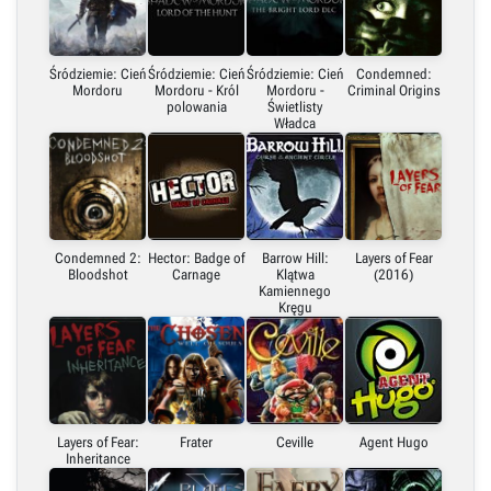
Śródziemie: Cień
Śródziemie: Cień
Śródziemie: Cień
Condemned:
Mordoru
Mordoru - Król
Mordoru -
Criminal Origins
polowania
Świetlisty
Władca
Condemned 2:
Hector: Badge of
Barrow Hill:
Layers of Fear
Bloodshot
Carnage
Klątwa
(2016)
Kamiennego
Kręgu
Layers of Fear:
Frater
Ceville
Agent Hugo
Inheritance