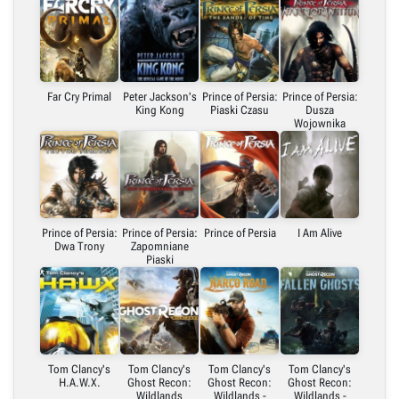
Far Cry Primal
Peter Jackson's
Prince of Persia:
Prince of Persia:
King Kong
Piaski Czasu
Dusza
Wojownika
Prince of Persia:
Prince of Persia:
Prince of Persia
I Am Alive
Dwa Trony
Zapomniane
Piaski
Tom Clancy's
Tom Clancy's
Tom Clancy's
Tom Clancy's
H.A.W.X.
Ghost Recon:
Ghost Recon:
Ghost Recon:
Wildlands
Wildlands -
Wildlands -