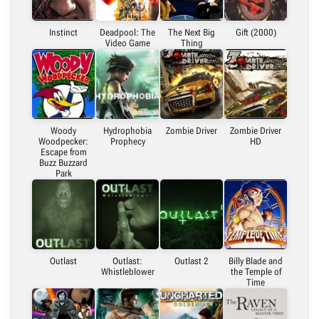
Instinct
Deadpool: The
The Next Big
Gift (2000)
Video Game
Thing
Woody
Hydrophobia
Zombie Driver
Zombie Driver
Woodpecker:
Prophecy
HD
Escape from
Buzz Buzzard
Park
Outlast
Outlast:
Outlast 2
Billy Blade and
Whistleblower
the Temple of
Time