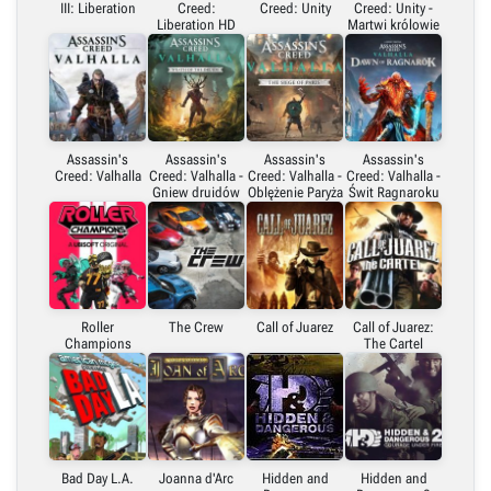
III: Liberation
Creed:
Creed: Unity
Creed: Unity -
Liberation HD
Martwi królowie
Assassin's
Assassin's
Assassin's
Assassin's
Creed: Valhalla
Creed: Valhalla -
Creed: Valhalla -
Creed: Valhalla -
Gniew druidów
Oblężenie Paryża
Świt Ragnaroku
Roller
The Crew
Call of Juarez
Call of Juarez:
Champions
The Cartel
Bad Day L.A.
Joanna d'Arc
Hidden and
Hidden and