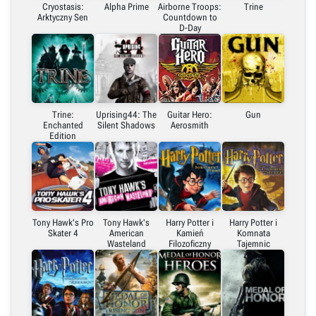
Cryostasis:
Alpha Prime
Airborne Troops:
Trine
Arktyczny Sen
Countdown to
D-Day
Trine:
Uprising44: The
Guitar Hero:
Gun
Enchanted
Silent Shadows
Aerosmith
Edition
Tony Hawk's Pro
Tony Hawk's
Harry Potter i
Harry Potter i
Skater 4
American
Kamień
Komnata
Wasteland
Filozoficzny
Tajemnic