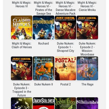
Might & Magic:
Might & Magic:
Might & Magic:
Might & Magic:
Heroes VI
Heroes VI -
Heroes VI -
Heroes VI -
Pirates of the
Danse Macabre
Cienie Mroku
Savage Sea
Adventure Pack
Might & Magic:
Rochard
Duke Nukem:
Duke Nukem:
Clash of Heroes
Episode 1 -
Episode 2 -
Shrapnel City
Mission:
Moonbase
Duke Nukem:
Duke Nukem II
Postal 2
The Rage
Episode 3 -
Trapped in the
Future