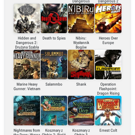
Dangerous
Dangerous 2
Hidden and
Death to Spies
Nibiru:
Heroes Over
Dangerous 2:
Wysłannik
Europe
Drużyna Szabla
Bogów
Marine Heavy
Salammbo
Shank
Operation
Gunner: Vietnam
Flashpoint:
Dragon Rising
Nightmares from
Koszmary z
Koszmary z
Ernest Colt
the Deep: Wyspa
Głębin 2: Pieśń
Głębin 3