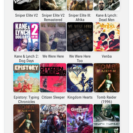
Sniper Elite V2
Sniper Elite V2
Sniper Elite III:
Kane & Lynch:
Remastered
Afrika
Dead Men
Kane & Lynch 2:
We Were Here
We Were Here
Venba
Dog Days
Too
Epistory: Typing
Citizen Sleeper
Kingdom Hearts
Tomb Raider
Chronicles
(1996)