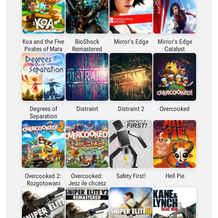
Koa and the Five
BioShock
Mirror's Edge
Mirror's Edge
Pirates of Mara
Remastered
Catalyst
Degrees of
Distraint
Distraint 2
Overcooked
Separation
Overcooked 2:
Overcooked:
Safety First!
Hell Pie
Rozgotowani
Jesz ile chcesz