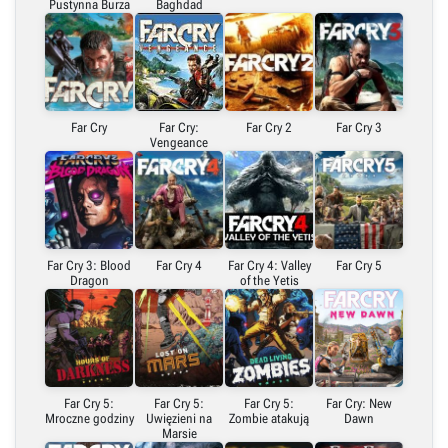
Pustynna Burza
Baghdad
Far Cry
Far Cry:
Far Cry 2
Far Cry 3
Vengeance
Far Cry 3: Blood
Far Cry 4
Far Cry 4: Valley
Far Cry 5
Dragon
of the Yetis
Far Cry 5:
Far Cry 5:
Far Cry 5:
Far Cry: New
Mroczne godziny
Uwięzieni na
Zombie atakują
Dawn
Marsie