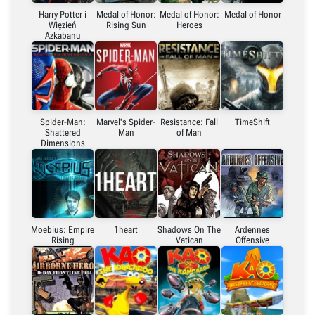
Harry Potter i
Medal of Honor:
Medal of Honor:
Medal of Honor
Więzień
Rising Sun
Heroes
Azkabanu
Spider-Man:
Marvel's Spider-
Resistance: Fall
TimeShift
Shattered
Man
of Man
Dimensions
Moebius: Empire
1heart
Shadows On The
Ardennes
Rising
Vatican
Offensive