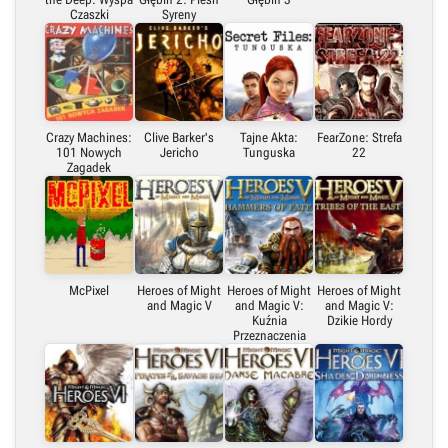
Czaszki
Syreny
Crazy Machines:
Clive Barker's
Tajne Akta:
FearZone: Strefa
101 Nowych
Jericho
Tunguska
22
Zagadek
McPixel
Heroes of Might
Heroes of Might
Heroes of Might
and Magic V
and Magic V:
and Magic V:
Kuźnia
Dzikie Hordy
Przeznaczenia