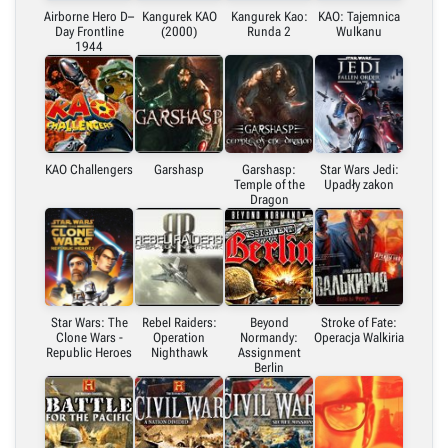
Airborne Hero D–
Kangurek KAO
Kangurek Kao:
KAO: Tajemnica
Day Frontline
(2000)
Runda 2
Wulkanu
1944
KAO Challengers
Garshasp
Garshasp:
Star Wars Jedi:
Temple of the
Upadły zakon
Dragon
Star Wars: The
Rebel Raiders:
Beyond
Stroke of Fate:
Clone Wars -
Operation
Normandy:
Operacja Walkiria
Republic Heroes
Nighthawk
Assignment
Berlin