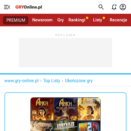




Newsroom
Gry
Rankingi
Listy
Recenzje
PREMIUM
www.gry-online.pl
Top Listy
Ukończone gry

