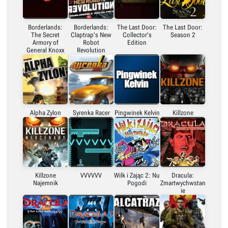
Borderlands:
Borderlands:
The Last Door:
The Last Door:
The Secret
Claptrap's New
Collector's
Season 2
Armory of
Robot
Edition
General Knoxx
Revolution
Alpha Zylon
Syrenka Racer
Pingwinek Kelvin
Killzone
Killzone
VVVVVV
Wilk i Zając 2: Nu
Dracula:
Najemnik
Pogodi
Zmartwychwstan
ie