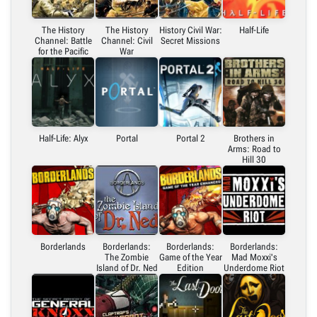
The History
The History
History Civil War:
Half-Life
Channel: Battle
Channel: Civil
Secret Missions
for the Pacific
War
Half-Life: Alyx
Portal
Portal 2
Brothers in
Arms: Road to
Hill 30
Borderlands
Borderlands:
Borderlands:
Borderlands:
The Zombie
Game of the Year
Mad Moxxi's
Island of Dr. Ned
Edition
Underdome Riot