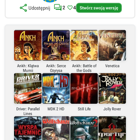



2
4
Udostępnij
Stwórz swoją wersję
Link bezpośredni
Embed (iframe)
Ankh: Klątwa
Ankh: Serce
Ankh: Battle of
Venetica
Mumii
Ozyrysa
the Gods
X (Twitter)
Link do grafiki poziomej
Driver: Parallel
MDK 2 HD
Still Life
Jolly Rover
Lines
Link do grafiki pionowej