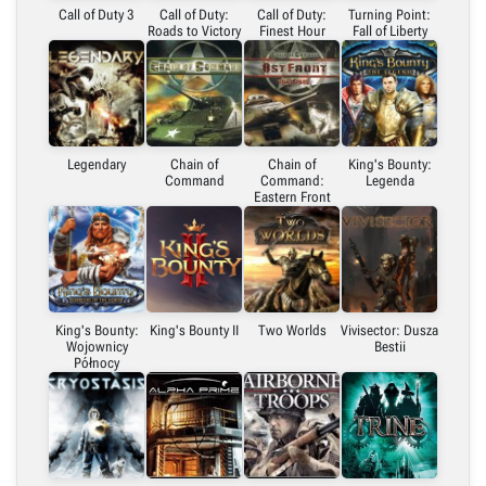
Call of Duty 3
Call of Duty:
Call of Duty:
Turning Point:
Roads to Victory
Finest Hour
Fall of Liberty
Legendary
Chain of
Chain of
King's Bounty:
Command
Command:
Legenda
Eastern Front
King's Bounty:
King's Bounty II
Two Worlds
Vivisector: Dusza
Wojownicy
Bestii
Północy