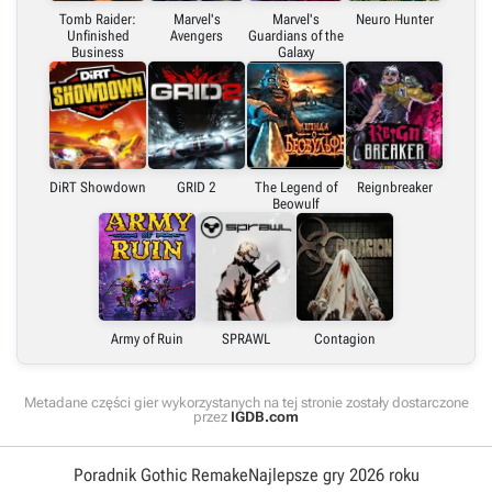
Tomb Raider:
Marvel's
Marvel's
Neuro Hunter
Unfinished
Avengers
Guardians of the
Business
Galaxy
DiRT Showdown
GRID 2
The Legend of
Reignbreaker
Beowulf
Army of Ruin
SPRAWL
Contagion
Metadane części gier wykorzystanych na tej stronie zostały dostarczone
przez
IGDB.com
Poradnik Gothic Remake
Najlepsze gry 2026 roku