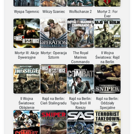
Wyspa Tajemnic
Wilczy Szaniec
Wolfschanze 2
Mortyr 2: For
Ever
Mortyr III: Akcje
Mortyr: Operacja
The Royal
II Wojna
Dywersyjne
Sztorm
Marines
Światowa: Rajd
Commando
na Berlin
II Wojna
Rajd na Berlin:
Rajd na Berlin:
Rajd na Berlin:
Światowa:
Cień Stalingradu
Tajna Broń III
Oddziały
Oblężenie
Rzeszy
Specjalne