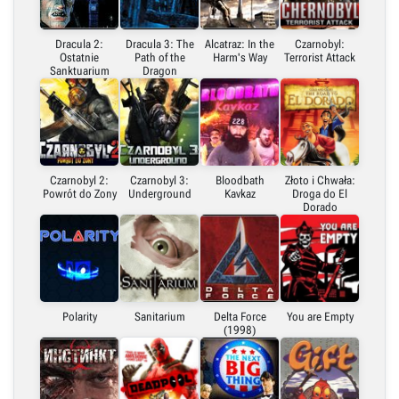
Dracula 2:
Dracula 3: The
Alcatraz: In the
Czarnobyl:
Ostatnie
Path of the
Harm's Way
Terrorist Attack
Sanktuarium
Dragon
Czarnobyl 2:
Czarnobyl 3:
Bloodbath
Złoto i Chwała:
Powrót do Zony
Underground
Kavkaz
Droga do El
Dorado
Polarity
Sanitarium
Delta Force
You are Empty
(1998)