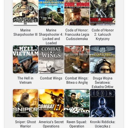
Marine
Marine
Code of Honor:
Code of Honor
Sharpshooter III
Sharpshooter 4:
Francuska Legia
2: Łańcuch
Locked and
Cudzoziemska
Krytyczny
Loaded
The Hell in
Combat Wings
Combat Wings:
Druga Wojna
Vietnam
Bitwa o Anglię
Światowa:
Eskadra Orłów
Sniper: Ghost
America's Secret
Raven Squad:
Kroniki Riddicka:
Warrior
Operations
Operation
Ucieczka z