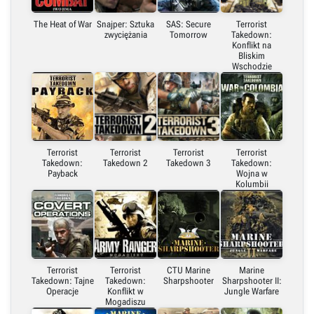
The Heat of War
Snajper: Sztuka
SAS: Secure
Terrorist
zwyciężania
Tomorrow
Takedown:
Konflikt na
Bliskim
Wschodzie
Terrorist
Terrorist
Terrorist
Terrorist
Takedown:
Takedown 2
Takedown 3
Takedown:
Payback
Wojna w
Kolumbii
Terrorist
Terrorist
CTU Marine
Marine
Takedown: Tajne
Takedown:
Sharpshooter
Sharpshooter II:
Operacje
Konflikt w
Jungle Warfare
Mogadiszu