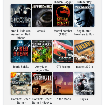
Hidden Dagger
Butcher Bay
Kroniki Riddicka:
Area 51
Mortal Kombat
Spy Hunter:
Assault on Dark
(1993)
Nowhere to Run
Athena
Teorie Spisku
Army Men:
GTI Racing
Insane (2001)
Sarge's War
Conflict: Desert
Conflict: Desert
To the Moon
Crysis
Storm -
Storm II - Back to