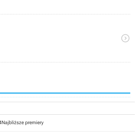

4
Najbliższe premiery