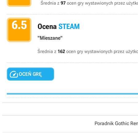
Średnia z
97
ocen gry wystawionych przez użytko
6.5
Ocena
STEAM
"Mieszane"
Średnia z
162
ocen gry wystawionych przez użyt

OCEŃ GRĘ
Poradnik Gothic R