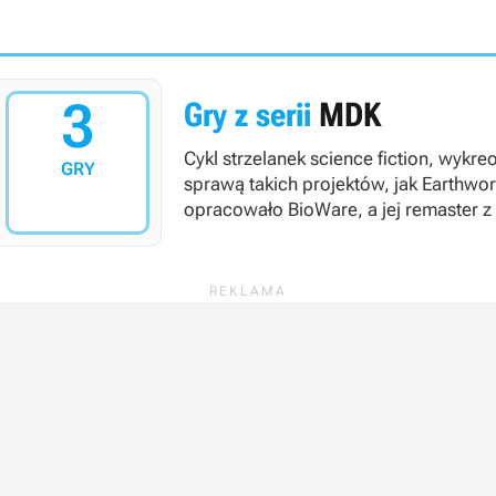
3
Gry z serii
MDK
Cykl strzelanek science fiction, wykr
GRY
sprawą takich projektów, jak
Earthwo
opracowało BioWare, a jej remaster 
wchodzący w skład firmy Beamdog.