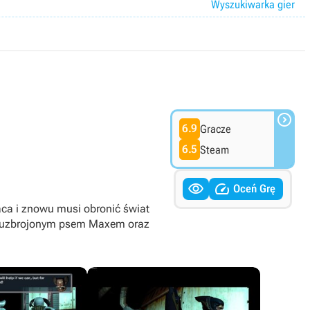
Wyszukiwarka gier

6.9
Gracze
6.5
Steam


Oceń Grę
aca i znowu musi obronić świat
ie uzbrojonym psem Maxem oraz