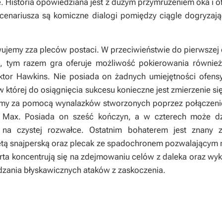
e. Historia opowiedziana jest z dużym przymrużeniem oka i 
cenariusza są komiczne dialogi pomiędzy ciągle dogryzaj
ujemy zza pleców postaci. W przeciwieństwie do pierwszej c
m, tym razem gra oferuje możliwość pokierowania równie
oktor Hawkins. Nie posiada on żadnych umiejętności ofen
 której do osiągnięcia sukcesu konieczne jest zmierzenie 
emy za pomocą wynalazków stworzonych poprzez połączenie
s Max. Posiada on sześć kończyn, a w czterech może d
 na czystej rozwałce. Ostatnim bohaterem jest znany 
etą snajperską oraz plecak ze spadochronem pozwalającym
rta koncentrują się na zdejmowaniu celów z daleka oraz wyk
zania błyskawicznych ataków z zaskoczenia.