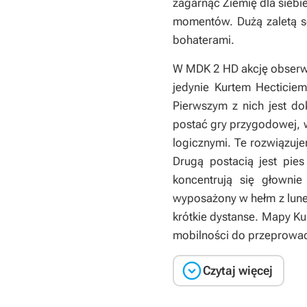
zagarnąć Ziemię dla siebi
momentów. Dużą zaletą s
bohaterami.
W
MDK 2 HD
akcję obserw
jedynie Kurtem Hecticie
Pierwszym z nich jest d
postać gry przygodowej, w
logicznymi. Te rozwiązuj
Drugą postacią jest pie
koncentrują się głownie
wyposażony w hełm z lun
krótkie dystanse. Mapy Ku
mobilności do przeprowad

Czytaj więcej