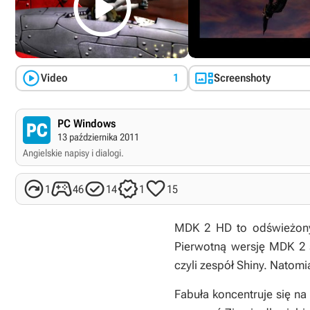



Video
1
Screenshoty
PC Windows
13 października 2011
Angielskie napisy i dialogi.





1
46
14
1
15
MDK 2 HD
to odświeżony
Pierwotną wersję
MDK 2
czyli zespół Shiny. Natomi
Fabuła koncentruje się na