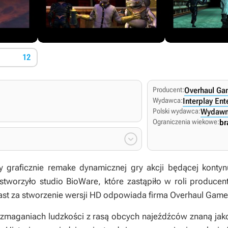
12
Producent:
Overhaul Ga
Wydawca:
Interplay Ent
Polski wydawca:
Wydawn
Ograniczenia wiekowe:
br

 graficznie remake dynamicznej gry akcji będącej kontyn
stworzyło studio BioWare, które zastąpiło w roli producen
ast za stworzenie wersji
HD
odpowiada firma Overhaul Game
 zmaganiach ludzkości z rasą obcych najeźdźców znaną jako