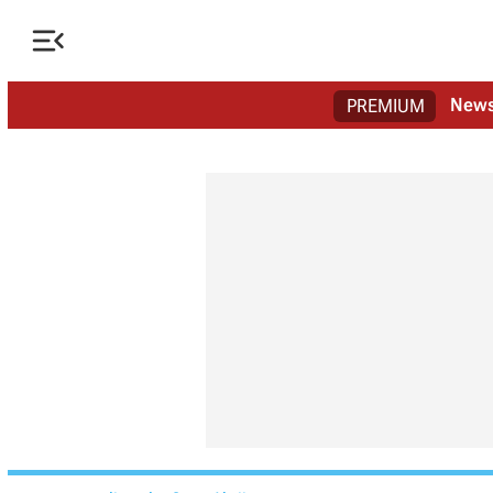

New
PREMIUM