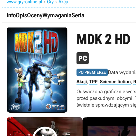
www.gry-online.pl
Gry
Akcji


Info
Opis
Oceny
Wymagania
Seria
MDK 2 HD
Data wydani
PO PREMIERZE
Akcji
,
TPP
,
Science fiction
,
R
Odświeżona graficznie wers
przed paskudnymi obcymi. 
świetnie sprawdzającym si