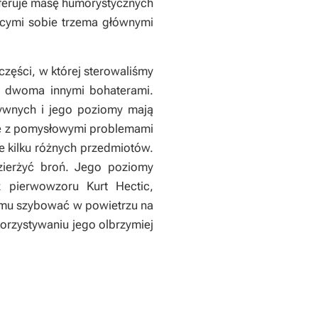
oferuje masę humorystycznych
ącymi sobie trzema głównymi
zęści, w której sterowaliśmy
ż dwoma innymi bohaterami.
sywnych i jego poziomy mają
się z pomysłowymi problemami
 kilku różnych przedmiotów.
zierżyć broń. Jego poziomy
z pierwowzoru Kurt Hectic,
 mu szybować w powietrzu na
orzystywaniu jego olbrzymiej