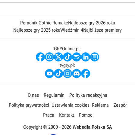
Poradnik Gothic Remake
Najlepsze gry 2026 roku
Najlepsze gry 2025 roku
Wiedźmin 4
Najbliższe premiery
GRYOnline.pl:
tvgry.pl:
O nas
Regulamin
Polityka redakcyjna
Polityka prywatności
Ustawienia cookies
Reklama
Zespół
Praca
Kontakt
Pomoc
Copyright © 2000 -
2026
Webedia Polska SA