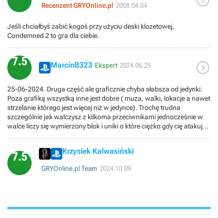

Recenzent GRYOnline.pl
2008.04.04
Jeśli chciałbyś zabić kogoś przy użyciu deski klozetowej,
Condemned 2 to gra dla ciebie.
7.5

MarcinB323
Ekspert
2024.06.25
25-06-2024. Druga część ale graficznie chyba słabsza od jedynki.
Poza grafiką wszystką inne jest dobre ( muza, walki, lokacje a nawet
strzelanie którego jest więcej niż w jedynce). Trochę trudna
szczególnie jak walczysz z kilkoma przeciwnikami jednocześnie w
walce liczy się wymierzony blok i uniki o które ciężko gdy cię atakują
z każdej strony. Fabularnie daje radę jednak za dużo elementów
fantastycznych szczególnie z początku. Brutalne zabójstwa i
Krzysiek Kalwasiński
śledztwa. Czasami bywa ciężko ale generalnie nie jest aż tak
7.5
strasznie. Polecam szczególnie jak grałeś w pierwszą część.
GRYOnline.pl Team
2024.10.09