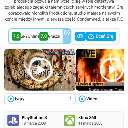
produkcja pozwala nam wcielić się w rolę detektywa
zgłębiającego zagadki tajemniczych seryjnych morderstw. Grę
opracowało Monolith Productions, studio mające na swoim
koncie między innymi pierwszą część Condemned, a także F.E.



7.5
7.0
Oceń Grę
GRYOnline
Gracze




tvgry
1
Video
PlayStation 3
Xbox 360
18 marca 2008
11 marca 2008