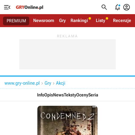




Newsroom
Gry
Rankingi
Listy
Recenzje
PREMIUM
www.gry-online.pl
Gry
Akcji


Info
Opis
News
Teksty
Oceny
Seria