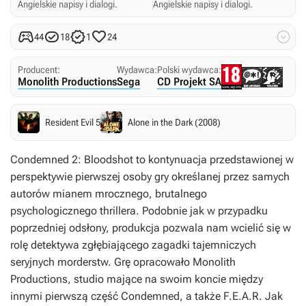
Angielskie napisy i dialogi.
Angielskie napisy i dialogi.





44
18
1
24
Producent:
Wydawca:
Polski wydawca:
Monolith Productions
Sega
CD Projekt SA
Resident Evil 5
Alone in the Dark (2008)
Condemned 2: Bloodshot
to kontynuacja przedstawionej w
perspektywie pierwszej osoby gry określanej przez samych
autorów mianem mrocznego, brutalnego
psychologicznego thrillera. Podobnie jak w przypadku
poprzedniej odsłony, produkcja pozwala nam wcielić się w
rolę detektywa zgłębiającego zagadki tajemniczych
seryjnych morderstw. Grę opracowało Monolith
Productions, studio mające na swoim koncie między
innymi pierwszą część
Condemned
, a także
F.E.A.R.
Jak