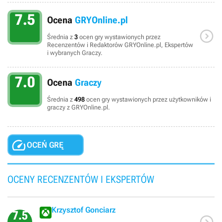
7.5
Ocena
GRYOnline.pl

Średnia z
3
ocen gry wystawionych przez
Recenzentów i Redaktorów GRYOnline.pl, Ekspertów
i wybranych Graczy.
7.0
Ocena
Graczy
Średnia z
498
ocen gry wystawionych przez użytkowników i
graczy z GRYOnline.pl.

OCEŃ GRĘ
OCENY RECENZENTÓW I EKSPERTÓW
Krzysztof Gonciarz
7.5