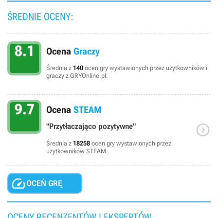
ŚREDNIE OCENY:
8.1
Ocena
Graczy
Średnia z
140
ocen gry wystawionych przez użytkowników i
graczy z GRYOnline.pl.
9.7
Ocena
STEAM

"Przytłaczająco pozytywne"
Średnia z
18258
ocen gry wystawionych przez
użytkowników STEAM.

OCEŃ GRĘ
OCENY RECENZENTÓW I EKSPERTÓW