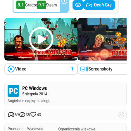



8.1
9.7
Oceń Grę
Gracze
Steam



Video
1
Screenshoty
PC Windows
5 sierpnia 2014
Angielskie napisy i dialogi.




69
35
43
Producent:
Wydawca:
Ograniczenia wiekowe: