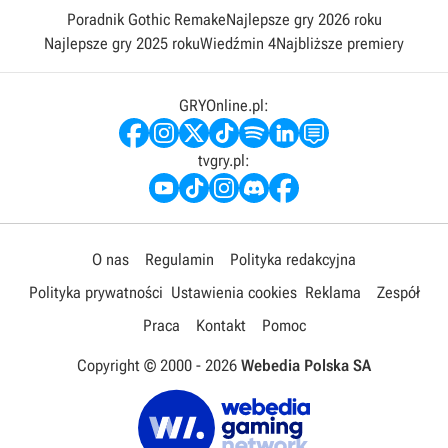
Poradnik Gothic Remake
Najlepsze gry 2026 roku
Najlepsze gry 2025 roku
Wiedźmin 4
Najbliższe premiery
GRYOnline.pl:
tvgry.pl:
O nas
Regulamin
Polityka redakcyjna
Polityka prywatności
Ustawienia cookies
Reklama
Zespół
Praca
Kontakt
Pomoc
Copyright © 2000 -
2026
Webedia Polska SA