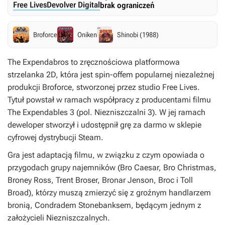
Free Lives
Devolver Digital
brak ograniczeń
Broforce
Oniken
Shinobi (1988)
The Expendabros
to zręcznościowa platformowa
strzelanka 2D, która jest spin-offem popularnej niezależnej
produkcji
Broforce
, stworzonej przez studio Free Lives.
Tytuł powstał w ramach współpracy z producentami filmu
The Expendables 3
(pol.
Niezniszczalni 3
). W jej ramach
deweloper stworzył i udostępnił grę za darmo w sklepie
cyfrowej dystrybucji Steam.
Gra jest adaptacją filmu, w związku z czym opowiada o
przygodach grupy najemników (Bro Caesar, Bro Christmas,
Broney Ross, Trent Broser, Bronar Jenson, Broc i Toll
Broad), którzy muszą zmierzyć się z groźnym handlarzem
bronią, Condradem Stonebanksem, będącym jednym z
założycieli Niezniszczalnych.