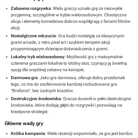
Zabawna rozgrywka
: Wielu graczy uznało grę za niezwykle
przyjemną, szczególnie w trybie wieloosobowym. Chaotyczna
akcja i elementy komediowe dobrze współgrają z fanami filmów
akcji.
Nostalgiczne odczucie
: Gra budzi nostalgię za klasycznymi
grami arcade, z retro pixel art i szybkim tempem akcji
przypominającym dziecięce doświadczenia z grami.
Lokalny tryb wieloosobowy
: Możliwość gry z maksymalnie
czterema graczami lokalnie to istotny atut, czyniący ją świetną
opcją dla wspólnej zabawy na kanapie.
Darmowa gra
: Jako gra darmowa, oferuje dobry przedsmak
tego, co ma do zaoferowania bardziej rozbudowana gra
"Broforce", bez żadnych kosztów.
Destrukcyjne środowiska
: Gracze docenili w pełni destrukcyjne
środowiska, które dodają głębi do rozgrywki i pozwalają na
kreatywne strategie.
Główne wady gry
Krótka kampania
: Wiele recenzji wspomniało, że gra jest bardzo