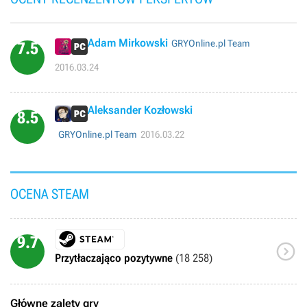
Adam Mirkowski
GRYOnline.pl Team
7.5
2016.03.24
Aleksander Kozłowski
8.5
GRYOnline.pl Team
2016.03.22
OCENA STEAM
9.7

Przytłaczająco pozytywne
(18 258)
Główne zalety gry