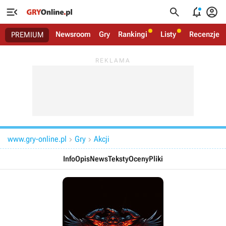




Newsroom
Gry
Rankingi
Listy
Recenzje
PREMIUM
www.gry-online.pl
Gry
Akcji


Info
Opis
News
Teksty
Oceny
Pliki