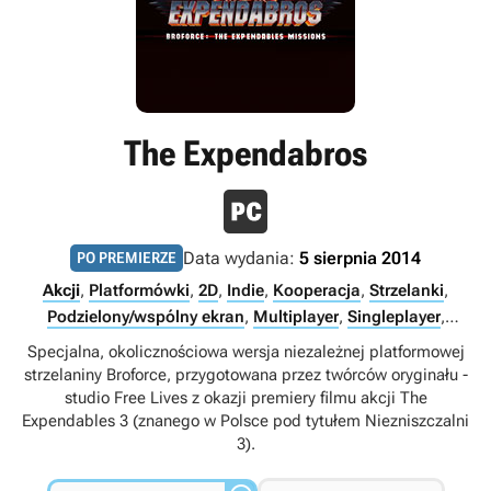
The Expendabros
Data wydania:
5 sierpnia 2014
PO PREMIERZE
Akcji
,
Platformówki
,
2D
,
Indie
,
Kooperacja
,
Strzelanki
,
Podzielony/wspólny ekran
,
Multiplayer
,
Singleplayer
,
Internet
Specjalna, okolicznościowa wersja niezależnej platformowej
strzelaniny Broforce, przygotowana przez twórców oryginału -
studio Free Lives z okazji premiery filmu akcji The
Expendables 3 (znanego w Polsce pod tytułem Niezniszczalni
3).