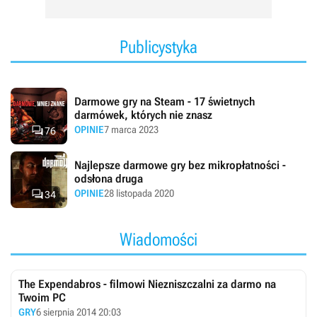
Publicystyka
Darmowe gry na Steam - 17 świetnych
darmówek, których nie znasz

OPINIE
7 marca 2023
76
Najlepsze darmowe gry bez mikropłatności -
odsłona druga

OPINIE
28 listopada 2020
34
Wiadomości
The Expendabros - filmowi Niezniszczalni za darmo na
Twoim PC
GRY
6 sierpnia 2014 20:03