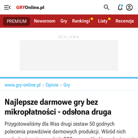




Newsroom
Gry
Rankingi
Listy
Recenzje
PREMIUM
www.gry-online.pl
Opinie
Gry


Najlepsze darmowe gry bez
mikropłatności - odsłona druga
Przygotowaliśmy dla Was drugi zestaw 50 godnych
polecenia prawdziwie darmowych produkcji. Wśród nich