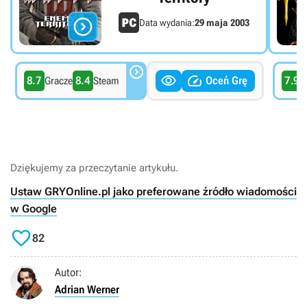

Data wydania:
29 maja 2003



8.7
8.4
Oceń Grę
7.9
Gracze
Steam
G
Dziękujemy za przeczytanie artykułu.
Ustaw GRYOnline.pl jako preferowane źródło wiadomości
w Google

82
Autor:
Adrian Werner