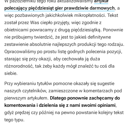
W październiku tego roku aktualizowaliśmy
artykuł
polecający pięćdziesiąt gier prawdziwie darmowych
, a
więc pozbawionych jakichkolwiek mikropłatności. Tekst
został przez Was ciepło przyjęty, więc zgodnie z
obietnicami powracamy z drugą pięćdziesiątką. Ponownie
nie próbujemy twierdzić, że jest to jakieś definitywne
zestawienie absolutnie najlepszych produkcji tego rodzaju.
Opracowaliśmy po prostu listę godnych polecenia pozycji,
starając się przy okazji, aby cechowała ją duża
różnorodność, tak żeby każdy mógł znaleźć tu coś dla
siebie.
Przy wybieraniu tytułów pomocne okazały się sugestie
naszych czytelników, zamieszczone w komentarzach pod
pierwszym artykułem.
Dlatego ponownie zachęcamy do
komentowania i dzielenia się z nami swoimi opiniami
,
gdyż prędzej czy później na pewno powstanie kolejny tekst
tego typu.