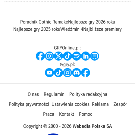
Poradnik Gothic Remake
Najlepsze gry 2026 roku
Najlepsze gry 2025 roku
Wiedźmin 4
Najbliższe premiery
GRYOnline.pl:
tvgry.pl:
O nas
Regulamin
Polityka redakcyjna
Polityka prywatności
Ustawienia cookies
Reklama
Zespół
Praca
Kontakt
Pomoc
Copyright © 2000 -
2026
Webedia Polska SA