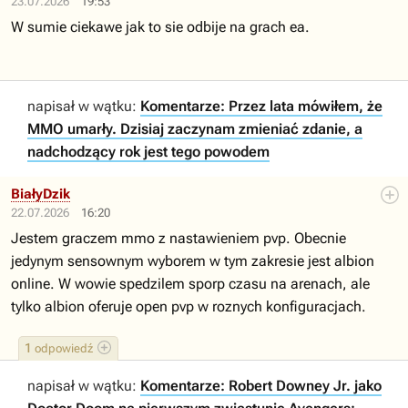
23.07.2026
19:53
W sumie ciekawe jak to sie odbije na grach ea.
napisał w wątku:
Komentarze: Przez lata mówiłem, że
MMO umarły. Dzisiaj zaczynam zmieniać zdanie, a
nadchodzący rok jest tego powodem
BiałyDzik
22.07.2026
16:20
Jestem graczem mmo z nastawieniem pvp. Obecnie
jedynym sensownym wyborem w tym zakresie jest albion
online. W wowie spedzilem sporp czasu na arenach, ale
tylko albion oferuje open pvp w roznych konfiguracjach.
1
odpowiedź
napisał w wątku:
Komentarze: Robert Downey Jr. jako