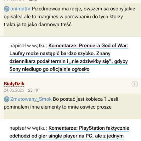
animatiV
Przedmowca ma racje, owszem sa osoby jakie
opisalea ale to margines w porownaniu do tych ktorzy
traktuja to jako darmowa treść
napisał w wątku:
Komentarze: Premiera God of War:
Laufey może nastąpić bardzo szybko. Znany
dziennikarz podał termin i „nie zdziwiłby się”, gdyby
Sony niedługo go oficjalnie ogłosiło
BiałyDzik
24.06.2026
23:19
Zmutowany_Smok
Bo postać jest kobieca ? Jesli
pominalem inne elementy to mnie oswiec prosze
napisał w wątku:
Komentarze: PlayStation faktycznie
odchodzi od gier single player na PC, ale z jednym