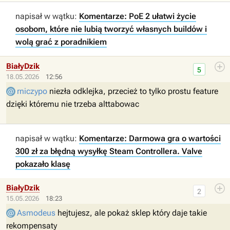
napisał w wątku:
Komentarze: PoE 2 ułatwi życie
osobom, które nie lubią tworzyć własnych buildów i
wolą grać z poradnikiem
BiałyDzik
5
18.05.2026
12:56
rniczypo
niezła odklejka, przecież to tylko prostu feature
dzięki któremu nie trzeba alttabowac
napisał w wątku:
Komentarze: Darmowa gra o wartości
300 zł za błędną wysyłkę Steam Controllera. Valve
pokazało klasę
BiałyDzik
2
15.05.2026
18:23
Asmodeus
hejtujesz, ale pokaż sklep który daje takie
rekompensaty