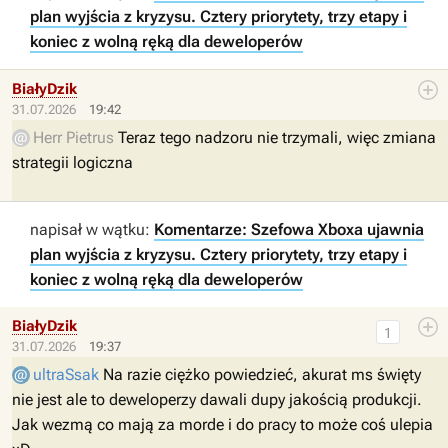
plan wyjścia z kryzysu. Cztery priorytety, trzy etapy i
koniec z wolną ręką dla deweloperów
BiałyDzik
31.07.2026
19:42
Herr Pietrus
Teraz tego nadzoru nie trzymali, więc zmiana
strategii logiczna
napisał w wątku:
Komentarze: Szefowa Xboxa ujawnia
plan wyjścia z kryzysu. Cztery priorytety, trzy etapy i
koniec z wolną ręką dla deweloperów
BiałyDzik
1
31.07.2026
19:37
ultraSsak
Na razie ciężko powiedzieć, akurat ms święty
nie jest ale to deweloperzy dawali dupy jakością produkcji.
Jak wezmą co mają za morde i do pracy to może coś ulepia