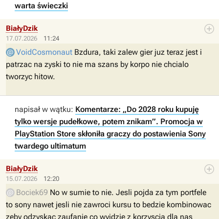
warta świeczki
BiałyDzik
17.07.2026
11:24
VoidCosmonaut
Bzdura, taki zalew gier juz teraz jest i
patrzac na zyski to nie ma szans by korpo nie chcialo
tworzyc hitow.
napisał w wątku:
Komentarze: „Do 2028 roku kupuję
tylko wersje pudełkowe, potem znikam”. Promocja w
PlayStation Store skłoniła graczy do postawienia Sony
twardego ultimatum
BiałyDzik
15.07.2026
12:20
Bociek69
No w sumie to nie. Jesli pojda za tym portfele
to sony nawet jesli nie zawroci kursu to bedzie kombinowac
zeby odzyskac zaufanie co wyjdzie z korzyscia dla nas