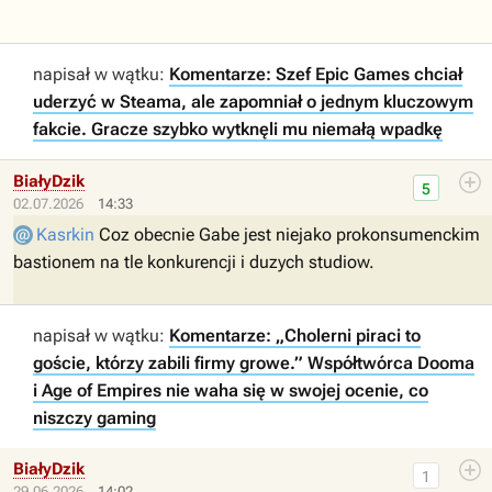
napisał w wątku:
Komentarze: Szef Epic Games chciał
uderzyć w Steama, ale zapomniał o jednym kluczowym
fakcie. Gracze szybko wytknęli mu niemałą wpadkę
BiałyDzik
5
02.07.2026
14:33
Kasrkin
Coz obecnie Gabe jest niejako prokonsumenckim
bastionem na tle konkurencji i duzych studiow.
napisał w wątku:
Komentarze: „Cholerni piraci to
goście, którzy zabili firmy growe.” Współtwórca Dooma
i Age of Empires nie waha się w swojej ocenie, co
niszczy gaming
BiałyDzik
1
29.06.2026
14:02