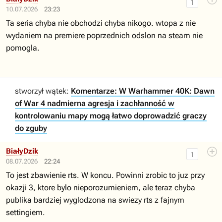
1
10.07.2026
23:23
Ta seria chyba nie obchodzi chyba nikogo. wtopa z nie
wydaniem na premiere poprzednich odslon na steam nie
pomogla.
stworzył wątek:
Komentarze: W Warhammer 40K: Dawn
of War 4 nadmierna agresja i zachłanność w
kontrolowaniu mapy mogą łatwo doprowadzić graczy
do zguby
BiałyDzik
1
08.07.2026
22:24
To jest zbawienie rts. W koncu. Powinni zrobic to juz przy
okazji 3, ktore bylo nieporozumieniem, ale teraz chyba
publika bardziej wyglodzona na swiezy rts z fajnym
settingiem.