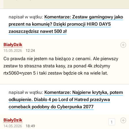
napisał w wątku:
Komentarze: Zestaw gamingowy jako
prezent na komunię? Dzięki promocji HIRO DAYS
zaoszczędzisz nawet 500 zł
BiałyDzik
15.05.2026
12:24
Co prawda nie jestem na bieżąco z cenami. Ale pierwszy
zestaw to straszna strata kasy, za ponad 4k złożymy
rtx5060+ryzen 5 i taki zestaw będzie ok na wiele lat.
napisał w wątku:
Komentarze: Najpierw krytyka, potem
odkupienie. Diablo 4 po Lord of Hatred przeżywa
comeback podobny do Cyberpunka 2077
BiałyDzik
1
14.05.2026
18:49