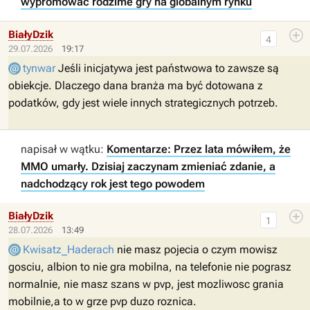
wypromować rodzime gry na globalnym rynku
BiałyDzik
4
29.07.2026
19:17
tynwar
Jeśli inicjatywa jest państwowa to zawsze są
obiekcje. Dlaczego dana branża ma być dotowana z
podatków, gdy jest wiele innych strategicznych potrzeb.
napisał w wątku:
Komentarze: Przez lata mówiłem, że
MMO umarły. Dzisiaj zaczynam zmieniać zdanie, a
nadchodzący rok jest tego powodem
BiałyDzik
1
28.07.2026
13:49
Kwisatz_Haderach
nie masz pojecia o czym mowisz
gosciu, albion to nie gra mobilna, na telefonie nie pograsz
normalnie, nie masz szans w pvp, jest mozliwosc grania
mobilnie,a to w grze pvp duzo roznica.