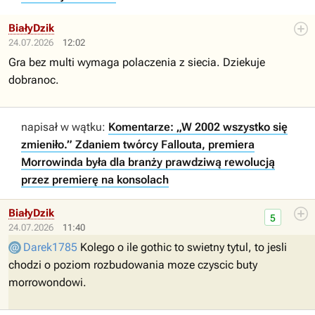
BiałyDzik
24.07.2026
12:02
Gra bez multi wymaga polaczenia z siecia. Dziekuje
dobranoc.
napisał w wątku:
Komentarze: „W 2002 wszystko się
zmieniło.” Zdaniem twórcy Fallouta, premiera
Morrowinda była dla branży prawdziwą rewolucją
przez premierę na konsolach
BiałyDzik
5
24.07.2026
11:40
Darek1785
Kolego o ile gothic to swietny tytul, to jesli
chodzi o poziom rozbudowania moze czyscic buty
morrowondowi.