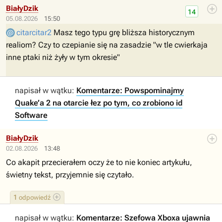
BiałyDzik
14
05.08.2026
15:50
citarcitar2
Masz tego typu grę bliższa historycznym
realiom? Czy to czepianie się na zasadzie "w tle cwierkaja
inne ptaki niż żyły w tym okresie"
napisał w wątku:
Komentarze: Powspominajmy
Quake’a 2 na otarcie łez po tym, co zrobiono id
Software
BiałyDzik
02.08.2026
13:48
Co akapit przecierałem oczy że to nie koniec artykułu,
świetny tekst, przyjemnie się czytało.
1
odpowiedź
napisał w wątku:
Komentarze: Szefowa Xboxa ujawnia