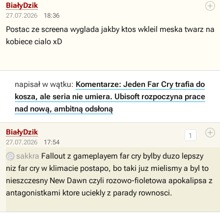
BiałyDzik
27.07.2026
18:36
Postac ze screena wyglada jakby ktos wkleil meska twarz na
kobiece cialo xD
napisał w wątku:
Komentarze: Jeden Far Cry trafia do
kosza, ale seria nie umiera. Ubisoft rozpoczyna prace
nad nową, ambitną odsłoną
BiałyDzik
1
27.07.2026
17:54
sakkra
Fallout z gameplayem far cry bylby duzo lepszy
niz far cry w klimacie postapo, bo taki juz mielismy a byl to
nieszczesny New Dawn czyli rozowo-fioletowa apokalipsa z
antagonistkami ktore uciekly z parady rownosci.