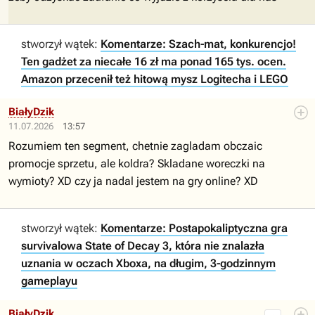
stworzył wątek:
Komentarze: Szach-mat, konkurencjo!
Ten gadżet za niecałe 16 zł ma ponad 165 tys. ocen.
Amazon przecenił też hitową mysz Logitecha i LEGO
BiałyDzik
11.07.2026
13:57
Rozumiem ten segment, chetnie zagladam obczaic
promocje sprzetu, ale koldra? Skladane woreczki na
wymioty? XD czy ja nadal jestem na gry online? XD
stworzył wątek:
Komentarze: Postapokaliptyczna gra
survivalowa State of Decay 3, która nie znalazła
uznania w oczach Xboxa, na długim, 3-godzinnym
gameplayu
BiałyDzik