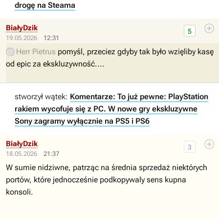
drogę na Steama
BiałyDzik
5
19.05.2026
12:31
Herr Pietrus
pomyśl, przeciez gdyby tak było wzięliby kasę
od epic za ekskluzywność....
stworzył wątek:
Komentarze: To już pewne: PlayStation
rakiem wycofuje się z PC. W nowe gry ekskluzywne
Sony zagramy wyłącznie na PS5 i PS6
BiałyDzik
3
18.05.2026
21:37
W sumie nidziwne, patrząc na średnia sprzedaż niektórych
portów, które jednocześnie podkopywaly sens kupna
konsoli.