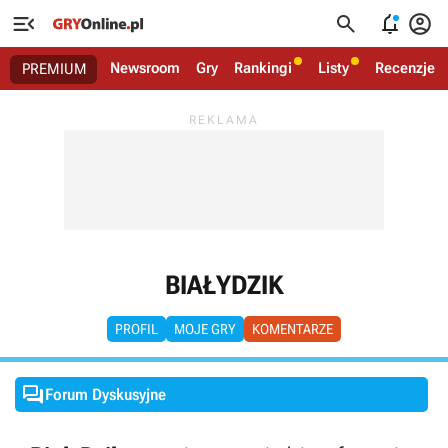




Newsroom
Gry
Rankingi
Listy
Recenzje
PREMIUM
BIAŁYDZIK
PROFIL
MOJE GRY
KOMENTARZE

Forum Dyskusyjne