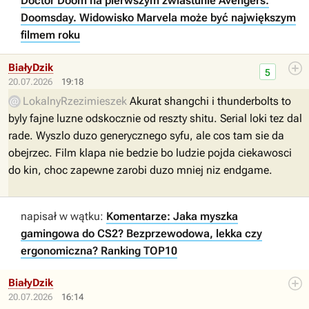
Doctor Doom na pierwszym zwiastunie Avengers:
Doomsday. Widowisko Marvela może być największym
filmem roku
BiałyDzik
5
20.07.2026
19:18
LokalnyRzezimieszek
Akurat shangchi i thunderbolts to
byly fajne luzne odskocznie od reszty shitu. Serial loki tez dal
rade. Wyszlo duzo generycznego syfu, ale cos tam sie da
obejrzec. Film klapa nie bedzie bo ludzie pojda ciekawosci
do kin, choc zapewne zarobi duzo mniej niz endgame.
napisał w wątku:
Komentarze: Jaka myszka
gamingowa do CS2? Bezprzewodowa, lekka czy
ergonomiczna? Ranking TOP10
BiałyDzik
20.07.2026
16:14