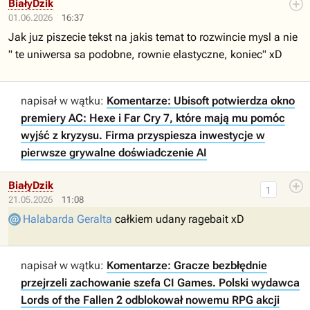
BiałyDzik
01.06.2026
16:37
Jak juz piszecie tekst na jakis temat to rozwincie mysl a nie
" te uniwersa sa podobne, rownie elastyczne, koniec" xD
napisał w wątku:
Komentarze: Ubisoft potwierdza okno
premiery AC: Hexe i Far Cry 7, które mają mu pomóc
wyjść z kryzysu. Firma przyspiesza inwestycje w
pierwsze grywalne doświadczenie AI
BiałyDzik
1
21.05.2026
11:08
Halabarda Geralta
całkiem udany ragebait xD
napisał w wątku:
Komentarze: Gracze bezbłędnie
przejrzeli zachowanie szefa CI Games. Polski wydawca
Lords of the Fallen 2 odblokował nowemu RPG akcji