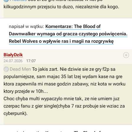
kilkugodzinnym przejsciu to duzo, niezaleznie dla kogo.
napisał w wątku:
Komentarze: The Blood of
Dawnwalker wymaga od gracza czystego poświęcenia.
Rebel Wolves o wpływie ras i magii na rozgrywkę
BiałyDzik
24.07.2026
17:07
Dead Men
To jakis zart. Nie dziwie sie ze gry f2p sa
popularniejsze, sam majac 35 lat lzej wydam kase na gre
ktora zapewnila mi mase godzin zabawy, niz kota w worku
ktory przejde w 10h...
Choc chyba multi wypaczylo mnie tak, ze nie umiem juz
czerpac fanu z gier single(chyba 7 raz probuje sie wziac za
cyberpunk).