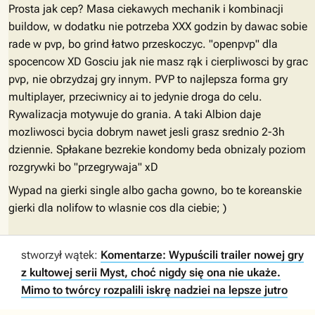
Prosta jak cep? Masa ciekawych mechanik i kombinacji
buildow, w dodatku nie potrzeba XXX godzin by dawac sobie
rade w pvp, bo grind łatwo przeskoczyc. "openpvp" dla
spocencow XD Gosciu jak nie masz rąk i cierpliwosci by grac
pvp, nie obrzydzaj gry innym. PVP to najlepsza forma gry
multiplayer, przeciwnicy ai to jedynie droga do celu.
Rywalizacja motywuje do grania. A taki Albion daje
mozliwosci bycia dobrym nawet jesli grasz srednio 2-3h
dziennie. Spłakane bezrekie kondomy beda obnizaly poziom
rozgrywki bo "przegrywaja" xD
Wypad na gierki single albo gacha gowno, bo te koreanskie
gierki dla nolifow to wlasnie cos dla ciebie; )
stworzył wątek:
Komentarze: Wypuścili trailer nowej gry
z kultowej serii Myst, choć nigdy się ona nie ukaże.
Mimo to twórcy rozpalili iskrę nadziei na lepsze jutro