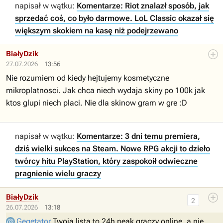
napisał w wątku:
Komentarze: Riot znalazł sposób, jak
sprzedać coś, co było darmowe. LoL Classic okazał się
większym skokiem na kasę niż podejrzewano
BiałyDzik
27.07.2026
13:56
Nie rozumiem od kiedy hejtujemy kosmetyczne
mikroplatnosci. Jak chca niech wydaja skiny po 100k jak
ktos glupi niech placi. Nie dla skinow gram w gre :D
napisał w wątku:
Komentarze: 3 dni temu premiera,
dziś wielki sukces na Steam. Nowe RPG akcji to dzieło
twórcy hitu PlayStation, który zaspokoił odwieczne
pragnienie wielu graczy
BiałyDzik
2
26.07.2026
13:18
Gęgętator
Twoja lista to 24h peak graczy online, a nie