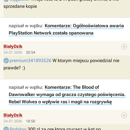
sprzedane kopie
napisał w wątku:
Komentarze: Ogólnoświatowa awaria
PlayStation Network została opanowana
BiałyDzik
24.07.2026
20:54
premium341893526
W ktorym miejscu powiedzial nie
prawde? :)
napisał w wątku:
Komentarze: The Blood of
Dawnwalker wymaga od gracza czystego poświęcenia.
Rebel Wolves o wpływie ras i magii na rozgrywkę
BiałyDzik
24.07.2026
18:50
Probitas
300 zl za gre ktora rzucasz w kat po