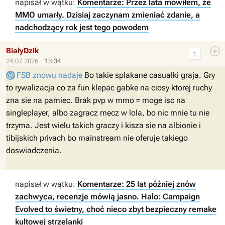
napisał w wątku:
Komentarze: Przez lata mówiłem, że
MMO umarły. Dzisiaj zaczynam zmieniać zdanie, a
nadchodzący rok jest tego powodem
BiałyDzik
1
24.07.2026
13:34
FSB znowu nadaje
Bo takie splakane casualki graja. Gry
to rywalizacja co za fun klepac gabke na ciosy ktorej ruchy
zna sie na pamiec. Brak pvp w mmo = moge isc na
singleplayer, albo zagracz mecz w lola, bo nic mnie tu nie
trzyma. Jest wielu takich graczy i kisza sie na albionie i
tibijskich privach bo mainstream nie oferuje takiego
doswiadczenia.
napisał w wątku:
Komentarze: 25 lat później znów
zachwyca, recenzje mówią jasno. Halo: Campaign
Evolved to świetny, choć nieco zbyt bezpieczny remake
kultowej strzelanki