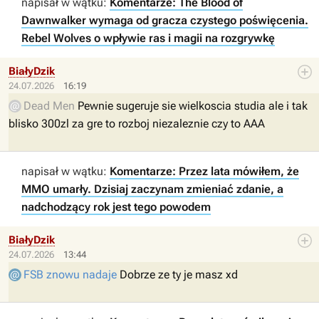
napisał w wątku:
Komentarze: The Blood of
Dawnwalker wymaga od gracza czystego poświęcenia.
Rebel Wolves o wpływie ras i magii na rozgrywkę
BiałyDzik
24.07.2026
16:19
Dead Men
Pewnie sugeruje sie wielkoscia studia ale i tak
blisko 300zl za gre to rozboj niezaleznie czy to AAA
napisał w wątku:
Komentarze: Przez lata mówiłem, że
MMO umarły. Dzisiaj zaczynam zmieniać zdanie, a
nadchodzący rok jest tego powodem
BiałyDzik
24.07.2026
13:44
FSB znowu nadaje
Dobrze ze ty je masz xd