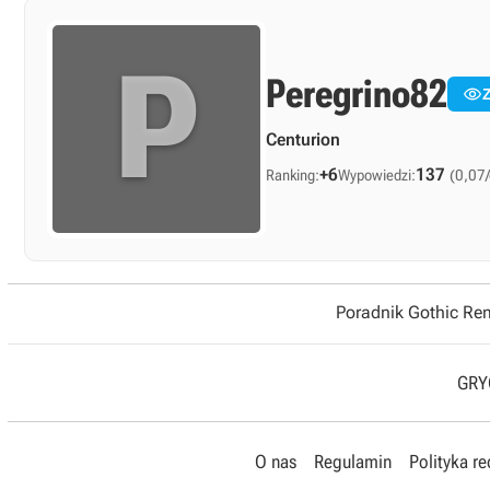
P
Peregrino82

Centurion
+6
137
Ranking:
Wypowiedzi:
(0,07/
Poradnik Gothic R
GRYO
O nas
Regulamin
Polityka r