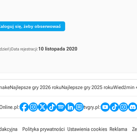
Zaloguj się, żeby obserwować
10 listopada 2020
dzień)
Data rejestracji:
emake
Najlepsze gry 2026 roku
Najlepsze gry 2025 roku
Wiedźmin 
nline.pl:
tvgry.pl:
edakcyjna
Polityka prywatności
Ustawienia cookies
Reklama
Ze