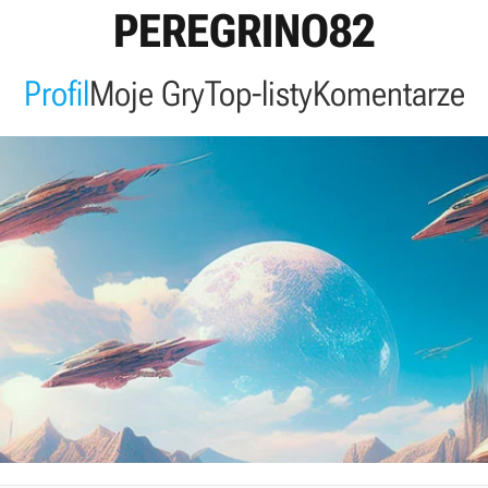
PEREGRINO82
Profil
Moje Gry
Top-listy
Komentarze