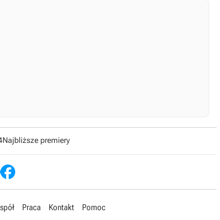
4
Najbliższe premiery
spół
Praca
Kontakt
Pomoc