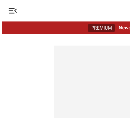

New
PREMIUM