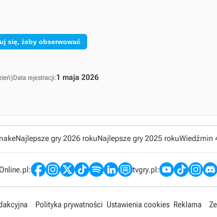
uj się, żeby obserwować
1 maja 2026
zień)
Data rejestracji:
emake
Najlepsze gry 2026 roku
Najlepsze gry 2025 roku
Wiedźmin 
nline.pl:
tvgry.pl:
edakcyjna
Polityka prywatności
Ustawienia cookies
Reklama
Ze