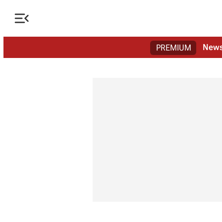

New
PREMIUM