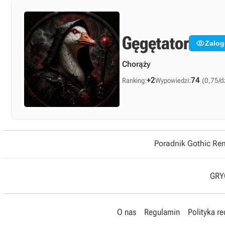
Gęgętator

Zalog
Chorąży
+2
74
Ranking:
Wypowiedzi:
(0,75/d
Poradnik Gothic R
GRYO
O nas
Regulamin
Polityka r