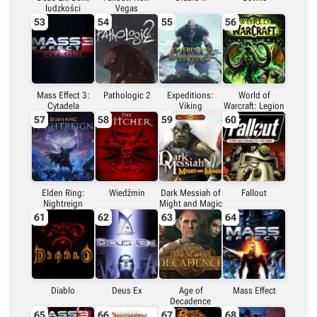
ludzkości
Vegas
53
54
55
56
Mass Effect 3:
Pathologic 2
Expeditions:
World of
Cytadela
Viking
Warcraft: Legion
57
58
59
60
Elden Ring:
Wiedźmin
Dark Messiah of
Fallout
Nightreign
Might and Magic
61
62
63
64
Diablo
Deus Ex
Age of
Mass Effect
Decadence
65
66
67
68