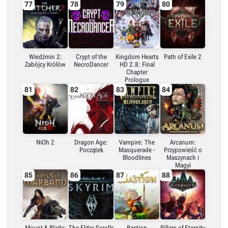
77
78
79
80
Wiedźmin 2:
Crypt of the
Kingdom Hearts
Path of Exile 2
Zabójcy Królów
NecroDancer
HD 2.8: Final
Chapter
Prologue
81
82
83
84
NiOh 2
Dragon Age:
Vampire: The
Arcanum:
Początek
Masquerade -
Przypowieść o
Bloodlines
Maszynach i
Magyi
85
86
87
88
Mount & Blade:
The Elder Scrolls
Bastion
Pillars of Eternity