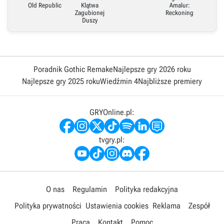
Old Republic
Klątwa
Amalur:
Zagubionej
Reckoning
Duszy
Poradnik Gothic Remake
Najlepsze gry 2026 roku
Najlepsze gry 2025 roku
Wiedźmin 4
Najbliższe premiery
GRYOnline.pl:
tvgry.pl:
O nas
Regulamin
Polityka redakcyjna
Polityka prywatności
Ustawienia cookies
Reklama
Zespół
Praca
Kontakt
Pomoc