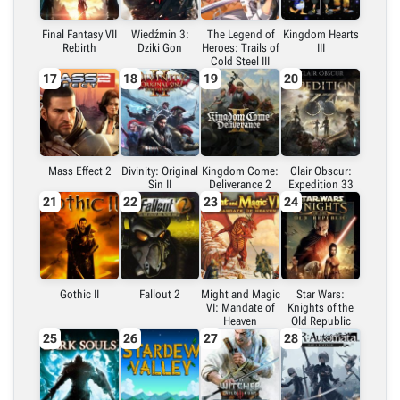
Final Fantasy VII
Wiedźmin 3:
The Legend of
Kingdom Hearts
Rebirth
Dziki Gon
Heroes: Trails of
III
Cold Steel III
17
18
19
20
Mass Effect 2
Divinity: Original
Kingdom Come:
Clair Obscur:
Sin II
Deliverance 2
Expedition 33
21
22
23
24
Gothic II
Fallout 2
Might and Magic
Star Wars:
VI: Mandate of
Knights of the
Heaven
Old Republic
25
26
27
28