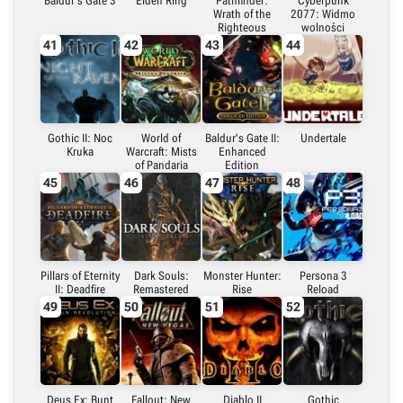
Baldur's Gate 3
Elden Ring
Pathfinder:
Cyberpunk
Wrath of the
2077: Widmo
Righteous
wolności
41
42
43
44
Gothic II: Noc
World of
Baldur's Gate II:
Undertale
Kruka
Warcraft: Mists
Enhanced
of Pandaria
Edition
45
46
47
48
Pillars of Eternity
Dark Souls:
Monster Hunter:
Persona 3
II: Deadfire
Remastered
Rise
Reload
49
50
51
52
Deus Ex: Bunt
Fallout: New
Diablo II
Gothic