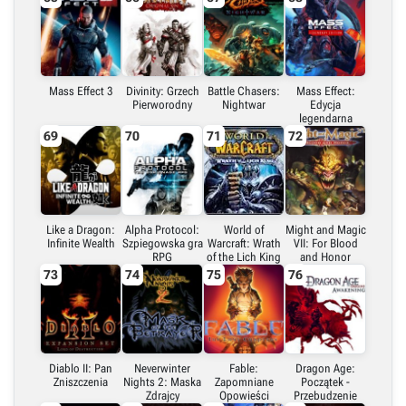
Mass Effect 3
Divinity: Grzech
Battle Chasers:
Mass Effect:
Pierworodny
Nightwar
Edycja
legendarna
69
70
71
72
Like a Dragon:
Alpha Protocol:
World of
Might and Magic
Infinite Wealth
Szpiegowska gra
Warcraft: Wrath
VII: For Blood
RPG
of the Lich King
and Honor
73
74
75
76
Diablo II: Pan
Neverwinter
Fable:
Dragon Age:
Zniszczenia
Nights 2: Maska
Zapomniane
Początek -
Zdrajcy
Opowieści
Przebudzenie