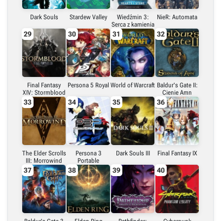
Dark Souls
Stardew Valley
Wiedźmin 3:
NieR: Automata
Serca z kamienia
29
30
31
32
Final Fantasy
Persona 5 Royal
World of Warcraft
Baldur's Gate II:
XIV: Stormblood
Cienie Amn
33
34
35
36
The Elder Scrolls
Persona 3
Dark Souls III
Final Fantasy IX
III: Morrowind
Portable
37
38
39
40