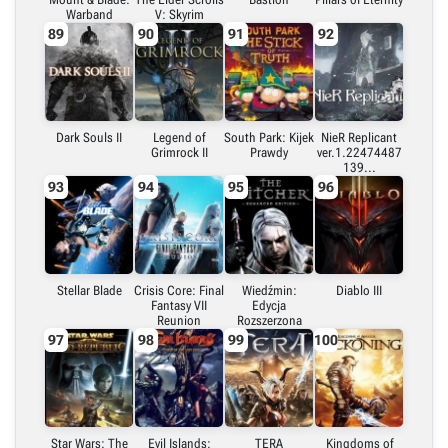
Warband
V: Skyrim
89
90
91
92
Dark Souls II
Legend of
South Park: Kijek
NieR Replicant
Grimrock II
Prawdy
ver.1.22474487
139...
93
94
95
96
Stellar Blade
Crisis Core: Final
Wiedźmin:
Diablo III
Fantasy VII
Edycja
Reunion
Rozszerzona
97
98
99
100
Star Wars: The
Evil Islands:
TERA
Kingdoms of