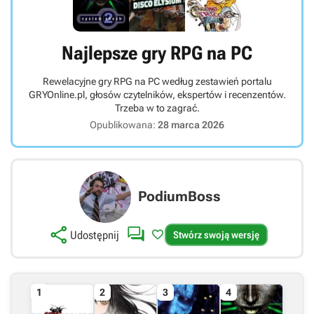
Najlepsze gry RPG na PC
Rewelacyjne gry RPG na PC według zestawień portalu
GRYOnline.pl, głosów czytelników, ekspertów i recenzentów.
Trzeba w to zagrać.
Opublikowana:
28 marca 2026
PodiumBoss



Udostępnij
Stwórz swoją wersję
1
2
3
4