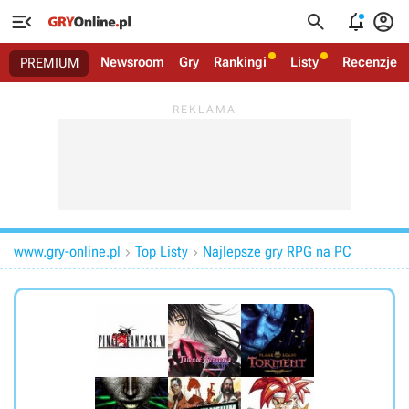




Newsroom
Gry
Rankingi
Listy
Recenzje
PREMIUM
www.gry-online.pl
Top Listy
Najlepsze gry RPG na PC

