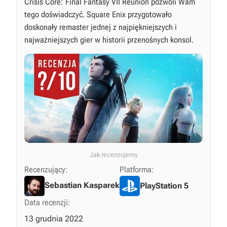
Crisis Core: Final Fantasy VII Reunion pozwoli Wam
tego doświadczyć. Square Enix przygotowało
doskonały remaster jednej z najpiękniejszych i
najważniejszych gier w historii przenośnych konsol.
Jak recenzujemy
Recenzujący:
Platforma:
Sebastian Kasparek
PlayStation 5
Data recenzji:
13 grudnia 2022