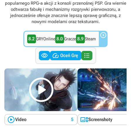
popularnego RPG-a akcji z konsoli przenośnej PSP. Gra wiernie
odtwarza fabułę i mechanizmy rozgrywki pierwowzoru, a
jednocześnie oferuje znacznie lepszą oprawę graficzną, z
nowymi modelami oraz teksturami.

8.2
8.0
8.9
GRYOnline
Gracze
Steam



Oceń Grę



Video
5
Screenshoty