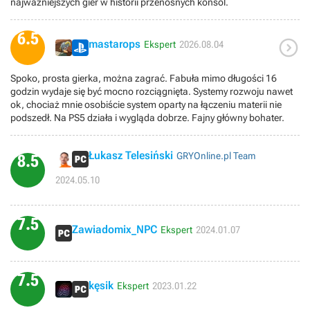
najważniejszych gier w historii przenośnych konsol.
6.5

mastarops
Ekspert
2026.08.04
Spoko, prosta gierka, można zagrać. Fabuła mimo długości 16
godzin wydaje się być mocno rozciągnięta. Systemy rozwoju nawet
ok, chociaż mnie osobiście system oparty na łączeniu materii nie
podszedł. Na PS5 działa i wygląda dobrze. Fajny główny bohater.
Łukasz Telesiński
GRYOnline.pl Team
8.5
2024.05.10
7.5
Zawiadomix_NPC
Ekspert
2024.01.07
7.5
kęsik
Ekspert
2023.01.22