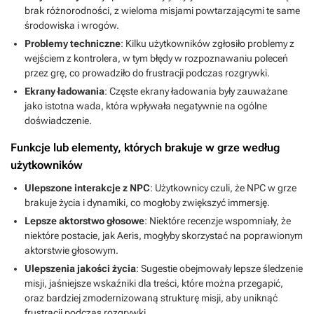
brak różnorodności, z wieloma misjami powtarzającymi te same
środowiska i wrogów.
Problemy techniczne
: Kilku użytkowników zgłosiło problemy z
wejściem z kontrolera, w tym błędy w rozpoznawaniu poleceń
przez grę, co prowadziło do frustracji podczas rozgrywki.
Ekrany ładowania
: Częste ekrany ładowania były zauważane
jako istotna wada, która wpływała negatywnie na ogólne
doświadczenie.
Funkcje lub elementy, których brakuje w grze według
użytkowników
Ulepszone interakcje z NPC
: Użytkownicy czuli, że NPC w grze
brakuje życia i dynamiki, co mogłoby zwiększyć immersję.
Lepsze aktorstwo głosowe
: Niektóre recenzje wspomniały, że
niektóre postacie, jak Aeris, mogłyby skorzystać na poprawionym
aktorstwie głosowym.
Ulepszenia jakości życia
: Sugestie obejmowały lepsze śledzenie
misji, jaśniejsze wskaźniki dla treści, które można przegapić,
oraz bardziej zmodernizowaną strukturę misji, aby uniknąć
frustracji podczas rozgrywki.