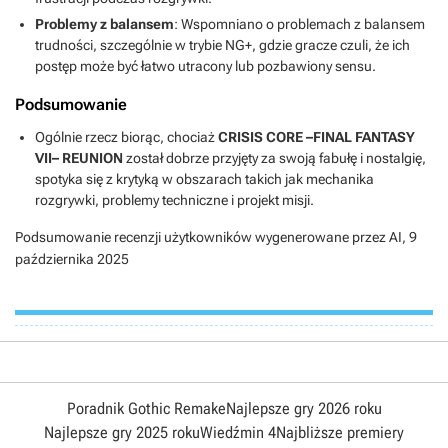
Problemy z balansem
: Wspomniano o problemach z balansem
trudności, szczególnie w trybie NG+, gdzie gracze czuli, że ich
postęp może być łatwo utracony lub pozbawiony sensu.
Podsumowanie
Ogólnie rzecz biorąc, chociaż
CRISIS CORE –FINAL FANTASY
VII– REUNION
został dobrze przyjęty za swoją fabułę i nostalgię,
spotyka się z krytyką w obszarach takich jak mechanika
rozgrywki, problemy techniczne i projekt misji.
Podsumowanie recenzji użytkowników wygenerowane przez AI,
9
października 2025
Poradnik Gothic Remake
Najlepsze gry 2026 roku
Najlepsze gry 2025 roku
Wiedźmin 4
Najbliższe premiery