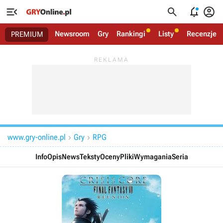




Newsroom
Gry
Rankingi
Listy
Recenzje
PREMIUM
www.gry-online.pl
Gry
RPG


Info
Opis
News
Teksty
Oceny
Pliki
Wymagania
Seria