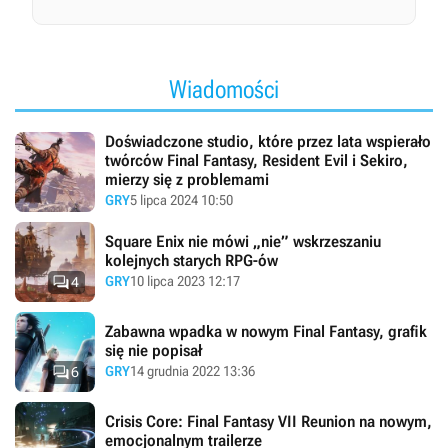
Wiadomości
Doświadczone studio, które przez lata wspierało
twórców Final Fantasy, Resident Evil i Sekiro,
mierzy się z problemami
GRY
5 lipca 2024 10:50
Square Enix nie mówi „nie” wskrzeszaniu
kolejnych starych RPG-ów

GRY
10 lipca 2023 12:17
4
Zabawna wpadka w nowym Final Fantasy, grafik
się nie popisał

GRY
14 grudnia 2022 13:36
6
Crisis Core: Final Fantasy VII Reunion na nowym,
emocjonalnym trailerze