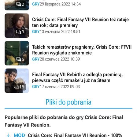

GRY
29 listopada 2022 14:34
2
Crisis Core: Final Fantasy VII Reunion też ratuje
ten rok; data premiery

GRY
13 września 2022 18:51
3
Takich remasterów pragniemy. Crisis Core: FFVII
Reunion wygląda znakomicie

GRY
20 czerwca 2022 10:39
5
Final Fantasy VII Rebirth z odległą premierą,
pierwsza część remake'u już na Steam

GRY
17 czerwca 2022 09:03
18
Pliki do pobrania
Popularne pliki do pobrania do gry Crisis Core: Final
Fantasy VII Reunion.
MOD
Crisis Core: Final Fantasy VII Reunion - 100%