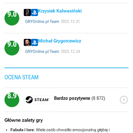
Krzysiek Kalwasiński
9.0
GRYOnline.pl Team
2022.12.31
Michał Grygorcewicz
9.0
GRYOnline.pl Team
2022.12.24
OCENA STEAM
8.9

Bardzo pozytywne
(8 872)
Główne zalety gry
Fabuła i lore
: Wiele osób chwaliło emocjonalną głębię i