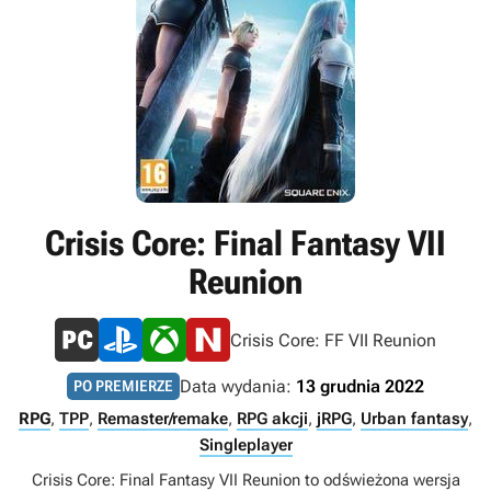
Crisis Core: Final Fantasy VII
Reunion
Crisis Core: FF VII Reunion
Data wydania:
13 grudnia 2022
PO PREMIERZE
RPG
,
TPP
,
Remaster/remake
,
RPG akcji
,
jRPG
,
Urban fantasy
,
Singleplayer
Crisis Core: Final Fantasy VII Reunion to odświeżona wersja