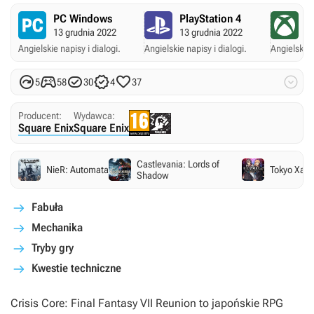
PC Windows
PlayStation 4
X
13 grudnia 2022
13 grudnia 2022
13
Angielskie napisy i dialogi.
Angielskie napisy i dialogi.
Angielskie 






5
58
30
4
37
Producent:
Wydawca:
Square Enix
Square Enix
Castlevania: Lords of
NieR: Automata
Tokyo Xan
Shadow
Fabuła
Mechanika
Tryby gry
Kwestie techniczne
Crisis Core: Final Fantasy VII Reunion
to japońskie RPG