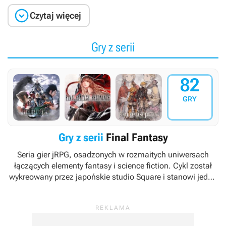

Czytaj więcej
Gry z serii
82
GRY
Gry z serii
Final Fantasy
Seria gier jRPG, osadzonych w rozmaitych uniwersach
łączących elementy fantasy i science fiction. Cykl został
wykreowany przez japońskie studio Square i stanowi jedną
z najważniejszych marek w portfolio koncernu
wydawniczego Square Enix.