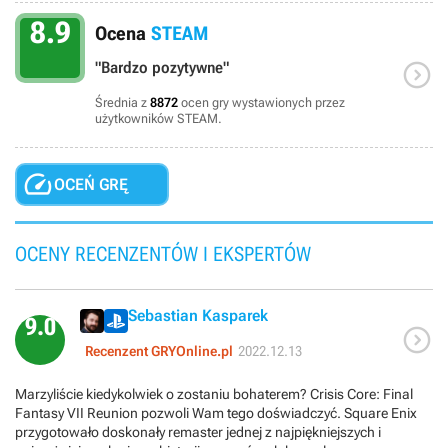
8.9
Ocena
STEAM

"Bardzo pozytywne"
Średnia z
8872
ocen gry wystawionych przez
użytkowników STEAM.

OCEŃ GRĘ
OCENY RECENZENTÓW I EKSPERTÓW
Sebastian Kasparek
9.0

Recenzent GRYOnline.pl
2022.12.13
Marzyliście kiedykolwiek o zostaniu bohaterem? Crisis Core: Final
Fantasy VII Reunion pozwoli Wam tego doświadczyć. Square Enix
przygotowało doskonały remaster jednej z najpiękniejszych i