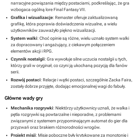
narracyjne powiązania między postaciami, podkreślając, że gra
wzbogaca ogólną lore Final Fantasy VII.
Grafika i wizualizacje
: Remaster oferuje zaktualizowaną
grafikę, która poprawia doświadczenia wizualne, a wielu
użytkowników zauważyło piękno wizualizacji.
System walki
: Choć opinie są różne, wielu uznało system walki
za dopracowany i angażujący, z ciekawym połączeniem
elementów akcji i RPG.
Czynnik nostalgii
: Gra wywołuje silne uczucia nostalgii u tych,
którzy grali w oryginał, co czyni ją ukochaną pozycją dla fanów
serii.
Rozwój postaci
: Relacje i wątki postaci, szczególnie Zacka Faira,
zostały dobrze przyjęte, dodając emocjonalnej wagi do fabuły.
Główne wady gry
Mechanika rozgrywki
: Niektórzy użytkownicy uznali, że walka i
pętla rozgrywki są powtarzalne i nieporadne, z problemami
związanymi z systemem przypominającym automat do gier dla
przyzwań oraz brakiem różnorodności wrogów.
Projekt misji
: Misje poboczne były krytykowane za monotonię i