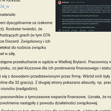
h w rockstar:
QDd_w
ateriale:
ieni dyscyplinarnie za rzekome
). Rockstar twierdzi, że
dchodzących grach (w tym GTA
rze Discord. Związkowcy i ich
retekst do rozbicia związku
sł w siłę.
stępne przesłuchanie w sądzie w Wielkiej Brytanii. Pracownicy w
roku, co jest kluczowe dla ich przetrwania finansowego i stat
 się z dowodami przedstawionymi przez firmę. Wśród nich były 
online dla 32 graczy). Z drugiej strony pokazano absurdy, np. 
a crunchu (nadgodzin).
k pracowników o tymczasowe wsparcie finansowe. Uznała, że na 
 zwolnienia nastąpiły z powodu działalności związkowej.