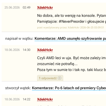
XdekHckr
25.06.2026
02:49
No dobra, ale to wersję na konsole. Pytan
Pamiętajcie: #NeverPreorder i głosujecie 
post wyedytowany przez XdekHckr 2026-06-25 03:09:51
napisał w wątku:
Komentarze: AMD usunęło szyfrowanie pa
XdekHckr
18.06.2026
14:30
Czyli AMD leci w uja. Być może zależy im
zrozumieć nie potrafię...
Poza tym w sumie to i tak np. taki klucz
1
odpowiedź
stworzył wątek:
Komentarze: Po 6 latach od premiery Cybe
XdekHckr
18.06.2026
14:22