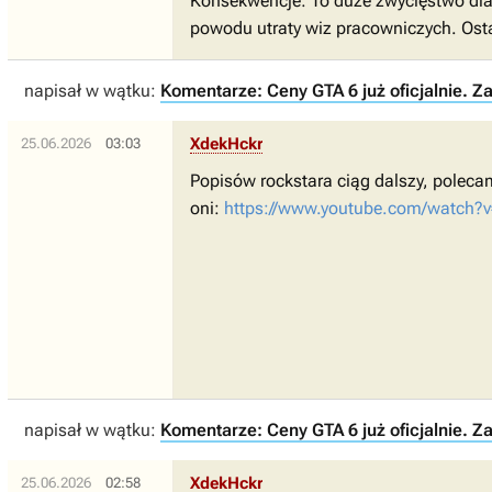
Konsekwencje: To duże zwycięstwo dla R
powodu utraty wiz pracowniczych. Ostat
napisał w wątku:
Komentarze: Ceny GTA 6 już oficjalnie. Z
XdekHckr
25.06.2026
03:03
Popisów rockstara ciąg dalszy, poleca
oni:
https://www.youtube.com/watch?
napisał w wątku:
Komentarze: Ceny GTA 6 już oficjalnie. Z
XdekHckr
25.06.2026
02:58