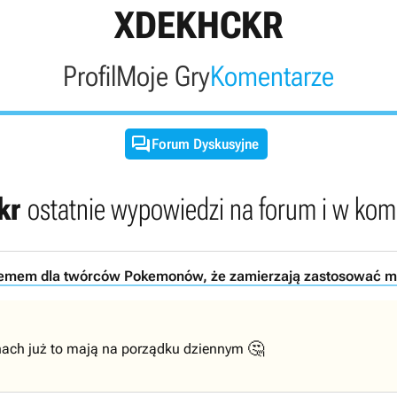
XDEKHCKR
Profil
Moje Gry
Komentarze

Forum Dyskusyjne
kr
ostatnie wypowiedzi na forum i w ko
lemem dla twórców Pokemonów, że zamierzają zastosować ma
🤔
nach już to mają na porządku dziennym