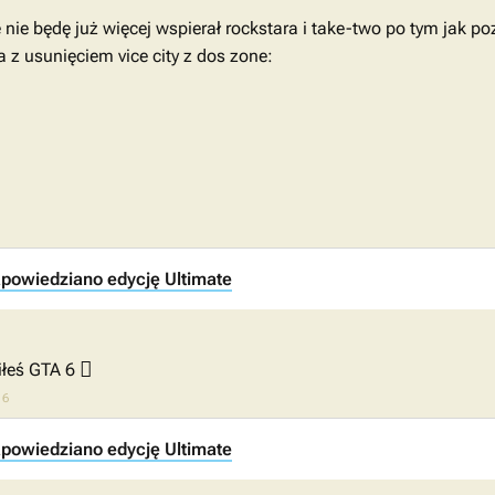
nie będę już więcej wspierał rockstara i take-two po tym jak 
 z usunięciem vice city z dos zone:
apowiedziano edycję Ultimate
🫪
iłeś GTA 6
16
apowiedziano edycję Ultimate