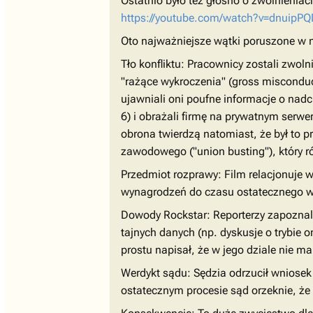
Ostatnio było też głośno o zwolnieniac
https://youtube.com/watch?v=dnuipP
Oto najważniejsze wątki poruszone w m
Tło konfliktu: Pracownicy zostali zwoln
"rażące wykroczenia" (gross misconduct
ujawniali oni poufne informacje o na
6) i obrażali firmę na prywatnym serwe
obrona twierdzą natomiast, że był to p
zawodowego ("union busting"), który ró
Przedmiot rozprawy: Film relacjonuje w
wynagrodzeń do czasu ostatecznego wy
Dowody Rockstar: Reporterzy zapoznali
tajnych danych (np. dyskusje o trybie 
prostu napisał, że w jego dziale nie m
Werdykt sądu: Sędzia odrzucił wniose
ostatecznym procesie sąd orzeknie, że