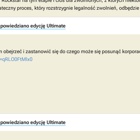
ockstar na tym etapie i cios dla zwolnionych, z których niektó
eczny proces, który rozstrzygnie legalność zwolnień, odbędzie 
apowiedziano edycję Ultimate
m obejrzeć i zastanowić się do czego może się posunąć korporac
v=qRLO0FtMlx0
apowiedziano edycję Ultimate