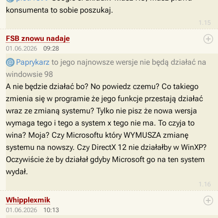
konsumenta to sobie poszukaj.
1.15
FSB znowu nadaje
01.06.2026
09:28
Paprykarz
to jego najnowsze wersje nie będą działać na
windowsie 98
A nie będzie działać bo? No powiedz czemu? Co takiego
zmienia się w programie że jego funkcje przestają działać
wraz ze zmianą systemu? Tylko nie pisz że nowa wersja
wymaga tego i tego a system x tego nie ma. To czyja to
wina? Moja? Czy Microsoftu który WYMUSZA zmianę
systemu na nowszy. Czy DirectX 12 nie działałby w WinXP?
Oczywiście że by działał gdyby Microsoft go na ten system
wydał.
1.16
Whipplexmik
01.06.2026
10:13