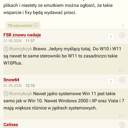
plikach i niestety ze smutkiem można ogłosić, że takie
wsparcie i fixy będą wydawać piraci.
10
odpowiedzi
3
FSB znowu nadaje
1
31.05.2026
11:37
Rumcykcyk
Brawo. Jedyny myślący tutaj. Do W10 i W11
są nawet te same sterowniki bo W11 to zasadniczo takie
W10Plus.
3.1
Snow64
1
31.05.2026
12:10
Rumcykcyk
Nawet jądro systemowe Win 11 jest takie
samo jak w Win 10. Nawet Windows 2000 i XP oraz Vista i 7
mają większe różnice w jądrach systemowych.
3.2
Calises