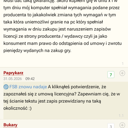
Musi dać taką gwarancję. Skoro kupiłem grę w dniu x i w
tym dniu mój komputer spełniał wymagania podane przez
producenta to jakakolwiek zmiana tych wymagań w tym
taka która uniemożliwi granie na pc który spełniał
wymagania w dniu zakupu jest naruszeniem zapisów
licencji ze strony producenta / wydawcy czyli ja jako
konsument mam prawo do odstąpienia od umowy i zwrotu
pieniędzy wydanych na zakup gry.
1
Paprykarz
7
31.05.2026
09:42
FSB znowu nadaje
A kliknąłeś potwierdzenie, że
zapoznałeś się z umową licencyjna? Zapewniam cię, że w
tej ścianie tekstu jest zapis przewidziany na taką
okoliczność :)
1.1
Bukary
3