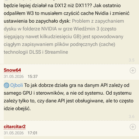
będzie lepiej działał na DX12 niż DX11?? Jak ostatnio
odpaliłem W3 to musiałem czyścić cache Nvidia i zmienić
ustawienia bo zapychało dysk:
Problem z zapychaniem
dysku w folderze NVIDIA w grze Wiedźmin 3 (często
sięgający nawet kilkudziesięciu GB) jest spowodowany
ciągłym zapisywaniem plików podręcznych (cache)
technologii DLSS i Streamline
3.5
Snow64
31.05.2026
15:37
Ojboli
To jak dobrze działa gra na danym API zależy od
samego GPU i sterowników, a nie od systemu. Od systemu
zależy tylko to, czy dane API jest obsługiwane, ale to często
idzie obejść.
3.6
citarcitar2
31.05.2026
17:01