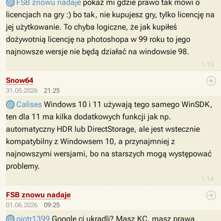
FSB znowu nadaje
pokaż mi gdzie prawo tak mówi o
licencjach na gry :) bo tak, nie kupujesz gry, tylko licencję na
jej użytkowanie. To chyba logiczne, że jak kupiłeś
dożywotnią licencję na photoshopa w 99 roku to jego
najnowsze wersje nie będą działać na windowsie 98.
1.13
Snow64
31.05.2026
21:25
Calises
Windows 10 i 11 używają tego samego WinSDK,
ten dla 11 ma kilka dodatkowych funkcji jak np.
automatyczny HDR lub DirectStorage, ale jest wstecznie
kompatybilny z Windowsem 10, a przynajmniej z
najnowszymi wersjami, bo na starszych mogą występować
problemy.
1.14
FSB znowu nadaje
01.06.2026
09:25
piotr1399
Google ci ukradli? Masz KC, masz prawa