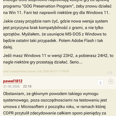
programu "GOG Preservation Program", żeby znowu działać
na Win 11. Fani też naprawili niektóre gry dla Windows 11.
Jakie czasy przyjdzie nam żyć, gdzie nowa wersja system
jest przyczyna brak kompatybilność z grami, a nie tylko
sprzętów. Myślałem, że usunięcie MS-DOS z Windows to
będzie ostatni taki przypadek. Potem Adobe Flash i tak
dalej.
Jeśli masz Windows 11 w wersji 23H2, a pobierasz 24H2, to
nagle niektóre gry przestają działać. Serio...
post wyedytowany przez Link 2026-05-31 17:59:50
3.8
pawel1812
2
31.05.2026
23:18
Obstawiam, ze głównym powodem takiego wymogu
systemowego, poza oszczędnosciami na testowaniu jest
umowa z Microsoftem z początku roku, w ramach której
CDPR przytulił zdecydowanie całkiem sporo pieniędzy za