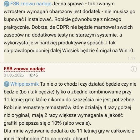
FSB znowu nadaje
Jedna sprawa - tak zwanym
wzrostem wymagań obarczony jest dodatek - nie musisz go
kupować i instalować. Robicie gównoburzę z niczego
praktycznie. Dobrze, że CDPR nie będzie marnował swoich
zasobów na dodatkowe testy na starszym systemie, a
wykorzysta je w bardziej produktywny sposób. I tak
najprawdopodobniej dalej Wiesiek będzie śmigał na Win10.
1.17
FSB znowu nadaje
01.06.2026
10:45
Whipplexmik
Tu nie o to chodzi czy działać będzie czy nie
będzie (bo i tak będzie) tylko o zbędne kombinowanie przy
11 letniej grze które nikomu do szczęścia nie jest potrzebne.
Robi się remastery remasterów które działają 4 razy gorzej
niż oryginał, mają 2 razy większe wymagania a jakość
grafiki polepsza się o 10% (albo wcale).
Dla mnie wydawanie dodatku do 11 letniej gry w całkowicie
innej "technologii" to po prostu absurd.