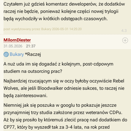
Czytałem już gdzieś komentarz deweloperów, że dodatków
raczej nie będzie, ponieważ kolejne części nowej trylogii
będą wychodziły w krótkich odstępach czasowych.
post wyedytowany przez Bukary 2026-05-31 14:25:20
4.3
MilornDiester
31.05.2026
21:37
Bukary
*Raczej
A nuż uda im się dogadać z kolejnym, post-cdpowym
studiem na outsorcing prac?
Najbardziej rzucającym się w oczy byłoby oczywiście Rebel
Wolves, ale jeśli Bloodwalker odniesie sukces, to raczej nie
będą zainteresowani.
Niemniej jak się poszuka w googlu to pokazuje jeszcze
przynajmniej trzy studia założone przez weteranów CDPu.
Aż by się prosiło by któremuś zlecić pracę nad dodatkiem do
CP77, który by wyszedł tak za 3-4 lata, na rok przed