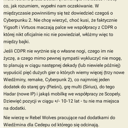
co, jak rozumiem, wypełni nam oczekiwanie. W
międzyczasie powinniśmy się też dowiedzieć czegoś o
Cyberpunku 2. Nie chcę wierzyć, choć kusi, że faktycznie
Yigsoft i Virtuos maczają palce we współpracy z CDPR o
której nikt oficjalnie nic nie powiedział, włóżmy więc to
między bajki.
Jeśli CDPR nie wyrżnie się o własne nogi, czego im nie
życzę, a czego mimo pewnej sympatii wykluczyć nie mogę,
to planują w ciągu następnej dekady (lub niewiele później)
wypuścić pięć dużych gier o których wiemy więcej (trzy nowe
Wiedźminy, remake, Cyberpunk 2), co najmniej jeden
dodatek do starej gry (Pieśni), grę multi (Sirius), do tego
Hadar (nowe IP) i jakąś mobilkę we współpracy ze Scopely.
Dziewięć pozycji w ciągu +/- 10-12 lat - tu nie ma miejsca
na dodatki.
Nie wierzę w Rebel Wolves pracujące nad dodatkami do
Wiedźmina dla Cedepu od którego się odcinają.