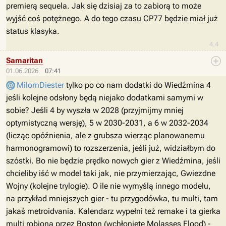
premierą sequela. Jak się dzisiaj za to zabiorą to może
wyjść coś potężnego. A do tego czasu CP77 będzie miał już
status klasyka.
4.4
Samaritan
01.06.2026
07:41
MilornDiester
tylko po co nam dodatki do Wiedźmina 4
jeśli kolejne odsłony będą niejako dodatkami samymi w
sobie? Jeśli 4 by wyszła w 2028 (przyjmijmy mniej
optymistyczną wersję), 5 w 2030-2031, a 6 w 2032-2034
(licząc opóźnienia, ale z grubsza wierząc planowanemu
harmonogramowi) to rozszerzenia, jeśli już, widziałbym do
szóstki. Bo nie będzie prędko nowych gier z Wiedźmina, jeśli
chcieliby iść w model taki jak, nie przymierzając, Gwiezdne
Wojny (kolejne trylogie). O ile nie wymyślą innego modelu,
na przykład mniejszych gier - tu przygodówka, tu multi, tam
jakaś metroidvania. Kalendarz wypełni też remake i ta gierka
multi robiona przez Boston (wchłonięte Molasses Flood) -