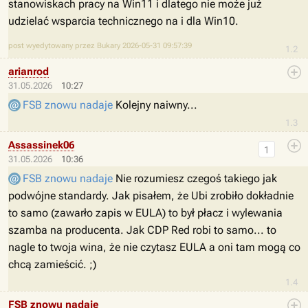
stanowiskach pracy na Win11 i dlatego nie może już
udzielać wsparcia technicznego na i dla Win10.
post wyedytowany przez Bukary 2026-05-31 09:57:39
1.2
arianrod
31.05.2026
10:27
FSB znowu nadaje
Kolejny naiwny...
1.3
Assassinek06
1
31.05.2026
10:36
FSB znowu nadaje
Nie rozumiesz czegoś takiego jak
podwójne standardy. Jak pisałem, że Ubi zrobiło dokładnie
to samo (zawarło zapis w EULA) to był płacz i wylewania
szamba na producenta. Jak CDP Red robi to samo... to
nagle to twoja wina, że nie czytasz EULA a oni tam mogą co
chcą zamieścić. ;)
1.4
FSB znowu nadaje