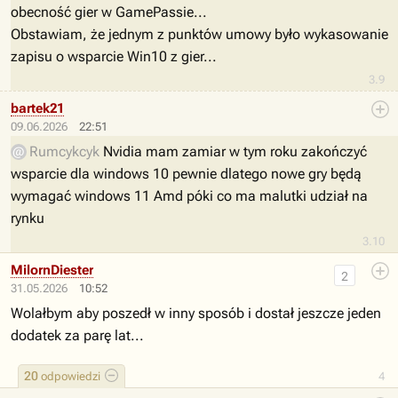
obecność gier w GamePassie...
Obstawiam, że jednym z punktów umowy było wykasowanie
zapisu o wsparcie Win10 z gier...
3.9
bartek21
09.06.2026
22:51
Rumcykcyk
Nvidia mam zamiar w tym roku zakończyć
wsparcie dla windows 10 pewnie dlatego nowe gry będą
wymagać windows 11 Amd póki co ma malutki udział na
rynku
3.10
MilornDiester
2
31.05.2026
10:52
Wolałbym aby poszedł w inny sposób i dostał jeszcze jeden
dodatek za parę lat...
20
odpowiedzi
4