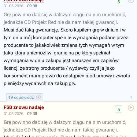
5
31.05.2026
09:38
Grę powinno dać się w dalszym ciągu na nim uruchomić,
jednakże CD Projekt Red nie da nam takiej gwarancji.
Musi dać taką gwarancję. Skoro kupiłem grę w dniu x i w
tym dniu mój komputer spełniał wymagania podane przez
producenta to jakakolwiek zmiana tych wymagań w tym
taka która uniemożliwi granie na pc który spełniał
wymagania w dniu zakupu jest naruszeniem zapisów
licencji ze strony producenta / wydawcy czyli ja jako
konsument mam prawo do odstąpienia od umowy i zwrotu
pieniędzy wydanych na zakup gry.
19
odpowiedzi
1
FSB znowu nadaje
5
31.05.2026
09:38
Grę powinno dać się w dalszym ciągu na nim uruchomić,
jednakże CD Projekt Red nie da nam takiej gwarancji.