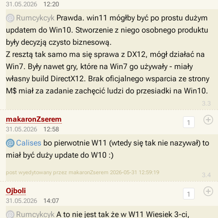
31.05.2026
12:20
Rumcykcyk
Prawda. win11 mógłby być po prostu dużym
updatem do Win10. Stworzenie z niego osobnego produktu
były decyzją czysto biznesową.
Z resztą tak samo ma się sprawa z DX12, mógł działać na
Win7. Były nawet gry, które na Win7 go używały - miały
własny build DirectX12. Brak oficjalnego wsparcia ze strony
M$ miał za zadanie zachęcić ludzi do przesiadki na Win10.
3.3
makaronZserem
1
31.05.2026
12:58
Calises
bo pierwotnie W11 (wtedy się tak nie nazywał) to
miał być duży update do W10 :)
post wyedytowany przez makaronZserem 2026-05-31 12:59:19
3.4
Ojboli
1
31.05.2026
14:07
Rumcykcyk
A to nie jest tak że w W11 Wiesiek 3-ci,