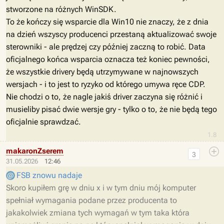
stworzone na różnych WinSDK.
To że kończy się wsparcie dla Win10 nie znaczy, że z dnia
na dzień wszyscy producenci przestaną aktualizować swoje
sterowniki - ale prędzej czy później zaczną to robić. Data
oficjalnego końca wsparcia oznacza też koniec pewności,
że wszystkie drivery będą utrzymywane w najnowszych
wersjach - i to jest to ryzyko od którego umywa ręce CDP.
Nie chodzi o to, że nagle jakiś driver zaczyna się różnić i
musieliby pisać dwie wersje gry - tylko o to, że nie będą tego
oficjalnie sprawdzać.
1.8
makaronZserem
3
31.05.2026
12:46
FSB znowu nadaje
Skoro kupiłem grę w dniu x i w tym dniu mój komputer
spełniał wymagania podane przez producenta to
jakakolwiek zmiana tych wymagań w tym taka która