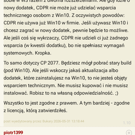
sobie w W3 razem z dwoma rozszerzeniami. Ale gdy idzie o
nowy dodatek, CDPR nie może już udzielać wsparcia
technicznego osobom z Win10. Z oczywistych powodów:
CDPR nie używa już Win10 w firmie. Jeśli używasz Win10 i
chcesz zagrać w nowy dodatek, pewnie będzie to możliwe.
Ale jeśli coś się wykrzaczy, CDPR nie udzieli ci już żadnego
wsparcia (w kwestii dodatku), bo nie spełniasz wymagań
systemowych. Kropka.
To samo dotyczy CP 2077. Będziesz mógł pobrać stary build
(pod Win10). Ale jeśli wskoczy jakaś aktualizacja albo
dodatek, które zainstalujesz na Win10, to nie jesteś objęty
wsparciem technicznym. Nie musisz kupować i nie musisz
instalować. Robisz to na własną odpowiedzialność. ;)
Wszystko to jest zgodne z prawem. A tym bardziej - zgodne
z licencją, którą zatwierdziłeś.
post wyedytowany przez Bukary 2026-05-31 13:18:44
1.10
piotr1399