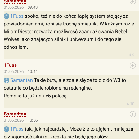
Samaritan
01.06.2026
09:43
1Fuss
spoko, też nie do końca łapię system stojący za
powiadomieniami, robi się trochę śmietnik. W każdym razie
MilornDiester rozważa możliwość zaangażowania Rebel
Wolves jako znających silnik i uniwersum i do tego się
odnosiłem.
4.9
1Fuss
01.06.2026
10:44
Samaritan
Takie buty, ale zdaje się że to dlc do W3 to
ostatnie co będzie robione na redengine.
Remake to już na ue5 polecą
4.10
Samaritan
01.06.2026
10:56
1Fuss
tak, jak najbardziej. Może źle to ująłem, mniejsza
o znajomość silnika, zresztą nie będę jego słów