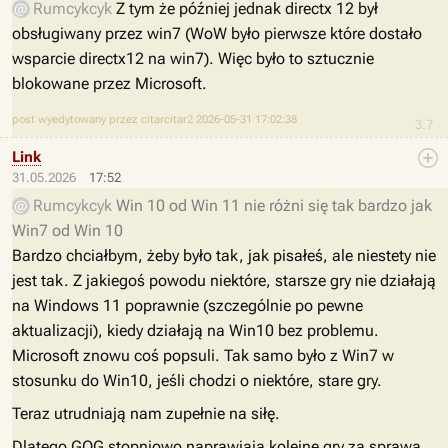
Rumcykcyk
Z tym że później jednak directx 12 był
obsługiwany przez win7 (WoW było pierwsze które dostało
wsparcie directx12 na win7). Więc było to sztucznie
blokowane przez Microsoft.
post wyedytowany przez citarcitar2 2026-05-31 17:02:38
3.7
Link
31.05.2026
17:52
Rumcykcyk
Win 10 od Win 11 nie różni się tak bardzo jak
Win7 od Win 10
Bardzo chciałbym, żeby było tak, jak pisałeś, ale niestety nie
jest tak. Z jakiegoś powodu niektóre, starsze gry nie działają
na Windows 11 poprawnie (szczególnie po pewne
aktualizacji), kiedy działają na Win10 bez problemu.
Microsoft znowu coś popsuli. Tak samo było z Win7 w
stosunku do Win10, jeśli chodzi o niektóre, stare gry.
Teraz utrudniają nam zupełnie na siłę.
Dlatego GOG stopniowo naprawiają kolejne gry za sprawą