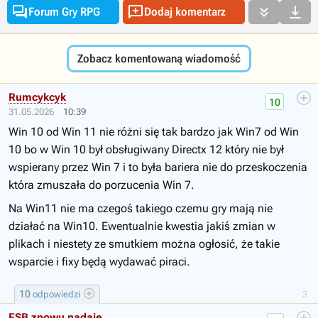




Forum Gry RPG
Dodaj komentarz
Zobacz komentowaną wiadomość
Rumcykcyk
10
31.05.2026
10:39
Win 10 od Win 11 nie różni się tak bardzo jak Win7 od Win
10 bo w Win 10 był obsługiwany Directx 12 który nie był
wspierany przez Win 7 i to była bariera nie do przeskoczenia
która zmuszała do porzucenia Win 7.
Na Win11 nie ma czegoś takiego czemu gry mają nie
działać na Win10. Ewentualnie kwestia jakiś zmian w
plikach i niestety ze smutkiem można ogłosić, że takie
wsparcie i fixy będą wydawać piraci.
10
odpowiedzi
3
FSB znowu nadaje