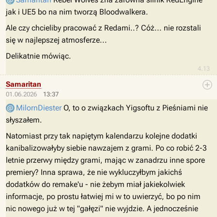
jak i UE5 bo na nim tworzą Bloodwalkera.
Ale czy chcieliby pracować z Redami..? Cóż... nie rozstali
się w najlepszej atmosferze...
Delikatnie mówiąc.
4.13
Samaritan
01.06.2026
13:37
MilornDiester
O, to o związkach Yigsoftu z Pieśniami nie
słyszałem.
Natomiast przy tak napiętym kalendarzu kolejne dodatki
kanibalizowałyby siebie nawzajem z grami. Po co robić 2-3
letnie przerwy między grami, mając w zanadrzu inne spore
premiery? Inna sprawa, że nie wykluczyłbym jakichś
dodatków do remake'u - nie żebym miał jakiekolwiek
informacje, po prostu łatwiej mi w to uwierzyć, bo po nim
nic nowego już w tej "gałęzi" nie wyjdzie. A jednocześnie