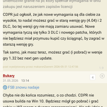
uniemożliwi granie na pc który spełniał wymagania w dniu
zakupu jest naruszeniem zapisów licencji
CDPR już ogłosił, że jak nowe wymagania są dla ciebie za
wysokie, to nadal możesz grać w starą wersję gry (4.04) i 2
DLC, bo tej wersji gry nie mają zamiaru usuwać. Nowe
wymagania tyczą się tylko 3 DLC i nowego patcha, których
nie będziesz miał przymusu kupić czy ściągnąć, by zagrać w
starszą wersję gry.
Tak samo, jak masz teraz, możesz grać (i pobrać) w wersje
gry 1.32 bez next gen update.
post wyedytowany przez makaronZserem 2026-05-31 12:47:56
1.9
Bukary
4
31.05.2026
13:14
FSB znowu nadaje
Chyba nie do końca rozumiesz, o co chodzi. CDPR nie
usuwa builda na Win 10. Będziesz mógł go pobrać i grać