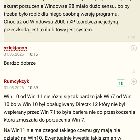
akurat porzucenie Windowsa 98 miało dużo sensu, bo by
trzeba było robić dla niego osobną wersję programu.
Chociaż od Windowsa 2000 i XP teoretycznie jedyną
przeszkodą jest to ilu bitowy jest system.
1.19
szlekjacob
31.05.2026
10:15
Bardzo dobrze
2
Rumcykcyk
10
31.05.2026
10:39
Win 10 od Win 11 nie różni się tak bardzo jak Win7 od Win
10 bo w Win 10 był obsługiwany Directx 12 który nie był
wspierany przez Win 7 i to była bariera nie do przeskoczenia
która zmuszała do porzucenia Win 7.
Na Win11 nie ma czegoś takiego czemu gry mają nie
działać na Win10. Ewentualnie kwestia jakiś zmian w