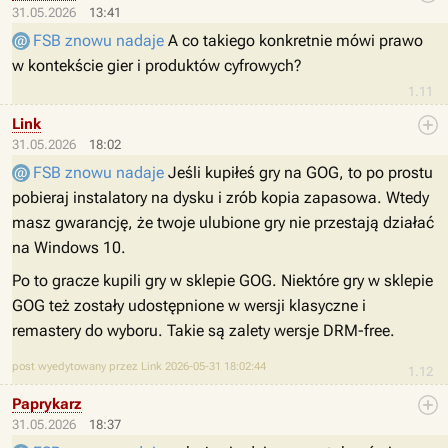
31.05.2026
13:41
FSB znowu nadaje
A co takiego konkretnie mówi prawo
w kontekście gier i produktów cyfrowych?
1.11
Link
31.05.2026
18:02
FSB znowu nadaje
Jeśli kupiłeś gry na GOG, to po prostu
pobieraj instalatory na dysku i zrób kopia zapasowa. Wtedy
masz gwarancję, że twoje ulubione gry nie przestają działać
na Windows 10.
Po to gracze kupili gry w sklepie GOG. Niektóre gry w sklepie
GOG też zostały udostępnione w wersji klasyczne i
remastery do wyboru. Takie są zalety wersje DRM-free.
post wyedytowany przez Link 2026-05-31 18:02:44
1.12
Paprykarz
31.05.2026
18:37