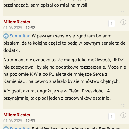
przeinaczać, sam opisał co miał na myśli.
4.11
MilornDiester
1
01.06.2026
12:52
Samaritan
W pewnym sensie się zgadzam bo sam
pisałem, że te kolejne części to bedą w pewnym sensie takie
dodatki.
Natomiast nie oznacza to, że mając taką możliwość, REDZi
nie zdecydowali by się na dodatkowe rozszerzenie. Może nie
na poziomie KiW albo PL ale takie mniejsze Serca z
Kamienia... na pewno znalazło by sie mnóstwo chętnych.
A Yigsoft akurat angażuje się w Pieśni Przeszłości. A
przynajmniej tak pisał jeden z pracowników ostatnio.
4.12
MilornDiester
1
01.06.2026
12:53
Samaritan
Rebel Wolves zna zarówna silnik RedEngine