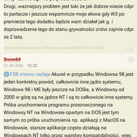
Drugi, ważniejszy problem jest taki że jak dobrze wiecie cdpr
to partacze i jeszcze wspomnicie moje słowa gdy W3 po
premierze tego dodatku będzie wam działał jak g. i
doprowadzenie tego do stanu grywalności znów zajmie cdpr
ze 2 lata.
post wyedytowany przez FSB znowu nadaje 2026-06-01 10:55:28
1.18
Snow64
01.06.2026
12:22
FSB znowu nadaje
Akurat w przypadku Windowsa 98 jest
jeden konkretny powód, całkowicie inne jądro systemu,
Windows 98 i ME były jeszcze na DOSie, a Windowsy od
2000 w górę są na jądrze NT i są to całkowicie inne systemy.
Próba uruchomienia programu przeznaczonego na
Windowsy NT na Windowsie opartym na DOS jest tym
samym co próba uruchomienia np. aplikacji z MacOS na
Windowsie, starsze aplikacje często działają na
Windowsach NT tylko przez warstwy kompatybilności, więc