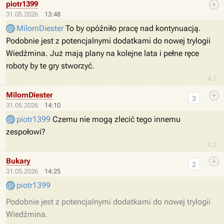
piotr1399
31.05.2026
13:48
MilornDiester
To by opóźniło pracę nad kontynuacją.
Podobnie jest z potencjalnymi dodatkami do nowej trylogii
Wiedźmina. Już mają plany na kolejne lata i pełne ręce
roboty by te gry stworzyć.
4.1
MilornDiester
3
31.05.2026
14:10
piotr1399
Czemu nie mogą zlecić tego innemu
zespołowi?
4.2
Bukary
2
31.05.2026
14:25
piotr1399
Podobnie jest z potencjalnymi dodatkami do nowej trylogii
Wiedźmina.