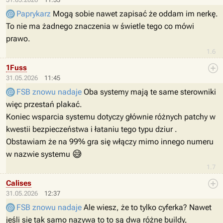
Paprykarz
Mogą sobie nawet zapisać że oddam im nerkę.
To nie ma żadnego znaczenia w świetle tego co mówi
prawo.
1.6
1Fuss
31.05.2026
11:45
FSB znowu nadaje
Oba systemy mają te same sterowniki
więc przestań plakać.
Koniec wsparcia systemu dotyczy głównie różnych patchy w
kwestii bezpieczeństwa i łataniu tego typu dziur .
Obstawiam że na 99% gra się włączy mimo innego numeru
😅
w nazwie systemu
1.7
Calises
31.05.2026
12:37
FSB znowu nadaje
Ale wiesz, że to tylko cyferka? Nawet
jeśli się tak samo nazywa to to są dwa różne buildy,