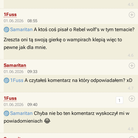
4.5
1Fuss
01.06.2026
08:55
Samaritan
A ktoś coś pisał o Rebel wolf's w tym temacie?
Zreszta oni tą swoją gierkę o wampirach klepią więc to
pewne jak dla mnie.
4.6
Samaritan
01.06.2026
09:33
1Fuss
A czytałeś komentarz na który odpowiadałem? xD
4.7
1Fuss
1
01.06.2026
09:40
Samaritan
Chyba nie bo ten komentarz wyskoczył mi w
😂
powiadomieniach
4.8