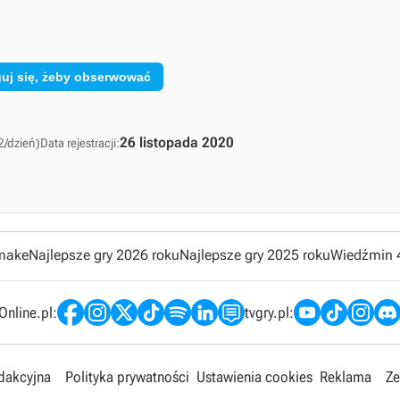
uj się, żeby obserwować
26 listopada 2020
2/dzień)
Data rejestracji:
emake
Najlepsze gry 2026 roku
Najlepsze gry 2025 roku
Wiedźmin 
nline.pl:
tvgry.pl:
edakcyjna
Polityka prywatności
Ustawienia cookies
Reklama
Ze