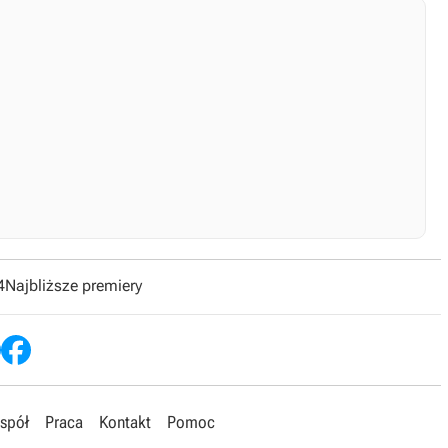
4
Najbliższe premiery
spół
Praca
Kontakt
Pomoc