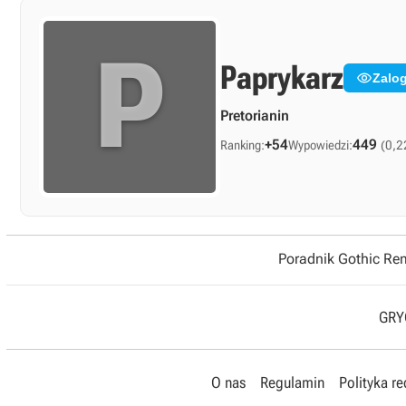
P
Paprykarz

Zalog
Pretorianin
+54
449
Ranking:
Wypowiedzi:
(0,2
Poradnik Gothic R
GRYO
O nas
Regulamin
Polityka r