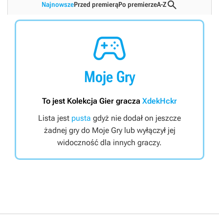

Najnowsze
Przed premierą
Po premierze
A-Z

Moje Gry
To jest Kolekcja Gier gracza
XdekHckr
Lista jest
pusta
gdyż nie dodał on jeszcze
żadnej gry do Moje Gry lub wyłączył jej
widoczność dla innych graczy.