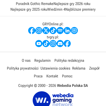
Poradnik Gothic Remake
Najlepsze gry 2026 roku
Najlepsze gry 2025 roku
Wiedźmin 4
Najbliższe premiery
GRYOnline.pl:
tvgry.pl:
O nas
Regulamin
Polityka redakcyjna
Polityka prywatności
Ustawienia cookies
Reklama
Zespół
Praca
Kontakt
Pomoc
Copyright © 2000 -
2026
Webedia Polska SA