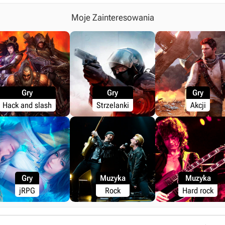
Moje Zainteresowania
Gry
Gry
Gry
Hack and slash
Strzelanki
Akcji
Gry
Muzyka
Muzyka
jRPG
Rock
Hard rock