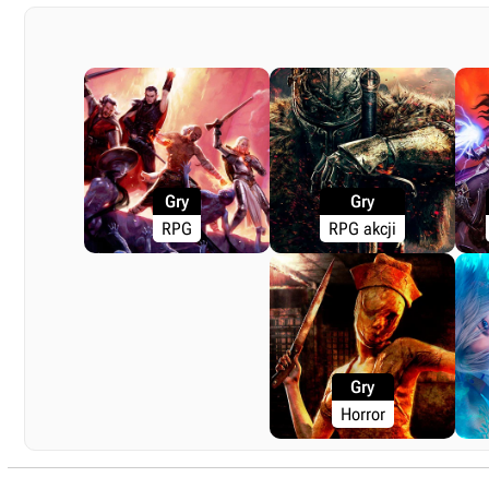
Gry
Gry
RPG
RPG akcji
Gry
Horror