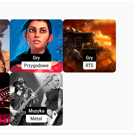
Gry
Gry
Przygodowe
RTS
Muzyka
Metal