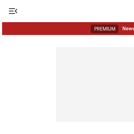

New
PREMIUM