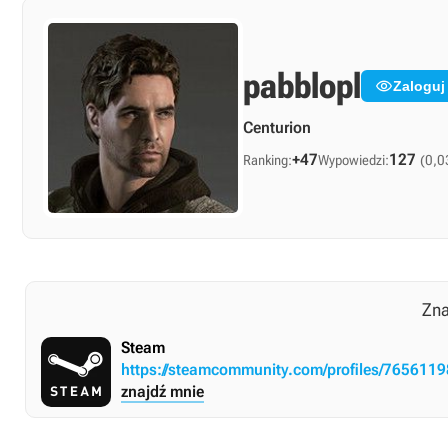
pabblopl

Zaloguj
Centurion
+47
127
Ranking:
Wypowiedzi:
(0,0
Zna
Steam
https://steamcommunity.com/profiles/76561
znajdź mnie