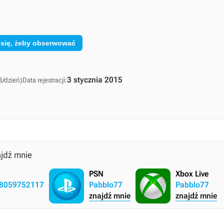
 się, żeby obserwować
3 stycznia 2015
3/dzień)
Data rejestracji:
jdź mnie
PSN
Xbox Live
198059752117
Pabblo77
Pabblo77
znajdź mnie
znajdź mnie