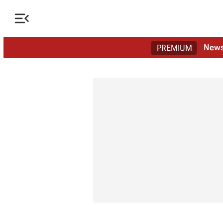

New
PREMIUM