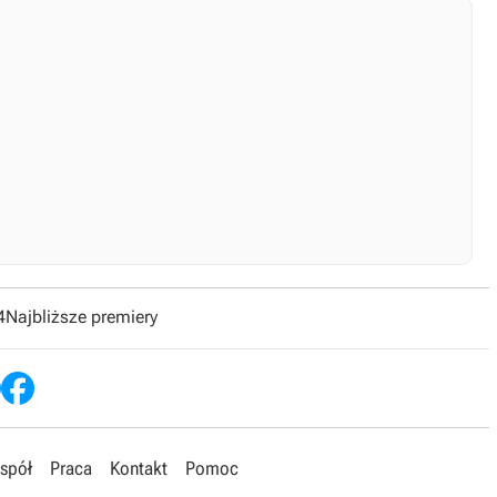
4
Najbliższe premiery
spół
Praca
Kontakt
Pomoc