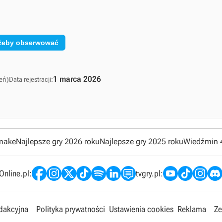
, żeby obserwować
1 marca 2026
eń)
Data rejestracji:
emake
Najlepsze gry 2026 roku
Najlepsze gry 2025 roku
Wiedźmin 
nline.pl:
tvgry.pl:
edakcyjna
Polityka prywatności
Ustawienia cookies
Reklama
Ze