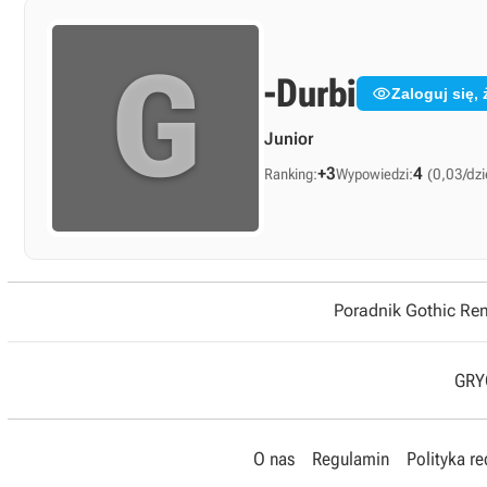
G
-Durbi

Zaloguj się
Junior
+3
4
Ranking:
Wypowiedzi:
(0,03/dzi
Poradnik Gothic R
GRYO
O nas
Regulamin
Polityka r